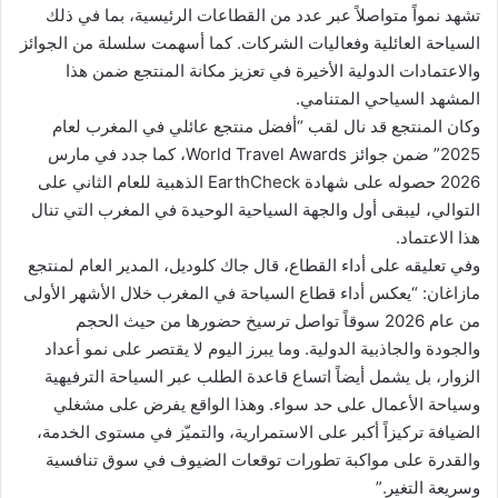
تشهد نمواً متواصلاً عبر عدد من القطاعات الرئيسية، بما في ذلك
السياحة العائلية وفعاليات الشركات. كما أسهمت سلسلة من الجوائز
والاعتمادات الدولية الأخيرة في تعزيز مكانة المنتجع ضمن هذا
المشهد السياحي المتنامي.
وكان المنتجع قد نال لقب “أفضل منتجع عائلي في المغرب لعام
2025” ضمن جوائز World Travel Awards، كما جدد في مارس
2026 حصوله على شهادة EarthCheck الذهبية للعام الثاني على
التوالي، ليبقى أول والجهة السياحية الوحيدة في المغرب التي تنال
هذا الاعتماد.
وفي تعليقه على أداء القطاع، قال جاك كلوديل، المدير العام لمنتجع
مازاغان: “يعكس أداء قطاع السياحة في المغرب خلال الأشهر الأولى
من عام 2026 سوقاً تواصل ترسيخ حضورها من حيث الحجم
والجودة والجاذبية الدولية. وما يبرز اليوم لا يقتصر على نمو أعداد
الزوار، بل يشمل أيضاً اتساع قاعدة الطلب عبر السياحة الترفيهية
وسياحة الأعمال على حد سواء. وهذا الواقع يفرض على مشغلي
الضيافة تركيزاً أكبر على الاستمرارية، والتميّز في مستوى الخدمة،
والقدرة على مواكبة تطورات توقعات الضيوف في سوق تنافسية
وسريعة التغير.”