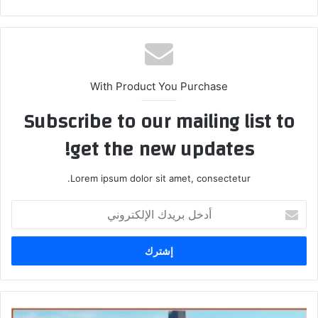
ع
الوي
ب
With Product You Purchase
Subscribe to our mailing list to
get the new updates!
Lorem ipsum dolor sit amet, consectetur.
أ
د
خ
ل
ب
ر
ي
د