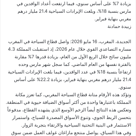
بزيادة 7% على أساس سنوي، فيما ارتفعت أعداد الوافدين في
ن
مارس بنسبة 18%، وبلغت الإيرادات السياحية 21.4 مليار درهم
ي
مغربي بنهاية فبراير.
ا
زبيدة حمادنة
الجديدة، المغرب، 16 مايو 2026: واصل قطاع السياحة في المغرب
مساره التصاعدي القوي خلال عام 2026، إذ استقبلت المملكة 4.3
مليون سائح خلال الربع الأول من العام، بزيادة قدرها 7% مقارنة
بالفترة نفسها من العام الماضي. كما سجل شهر مارس وحده
ارتفاعاً بنسبة 18% في عدد الوافدين، فيما بلغت الإيرادات السياحية
21.4 مليار درهم مغربي بنهاية فبراير، بزيادة 22.2% على أساس
سنوي.
وتؤكد هذه الأرقام متانة قطاع السياحة المغربي، كما تعزز مكانة
المملكة باعتبارها واحدة من أكثر أسواق الضيافة حيوية في المنطقة.
وتعكس هذه النتائج أيضاً الزخم الأوسع الذي يشهده القطاع، مدفوعاً
بتحسن الربط الجوي، وتنوع الأسواق المصدرة للسياح، واستمرار
الاستثمار في البنية التحتية السياحية والارتقاء بتجربة الزوار.
وفي هذا السياق، يواصل منتجع مازاغان غولف العمل ضمن سوق