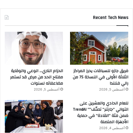
ر
ك
Recent Tech News
ا
ف
د
و
ت
ش
غ
ي
ل
فريق جازو للسباقات يحرز المراكز
الحزام الناري… الوعي والوقاية
أ
الثلاثة الأولى في النسخة 75 من
مفتاح الحد من مرض قد تستمر
د
رالي فنلندا
مضاعفاته لسنوات
ي
أغسطس 5, 2026
أغسطس 5, 2026
ر
ا
للعام الحادي والعشرين على
ل
التوالي “جارتنر” تصنّف”” TrendAI
ل
ضمن فئة “القادة” في حماية
ض
الأجهزة المتصلة
ي
أغسطس 4, 2026
ا