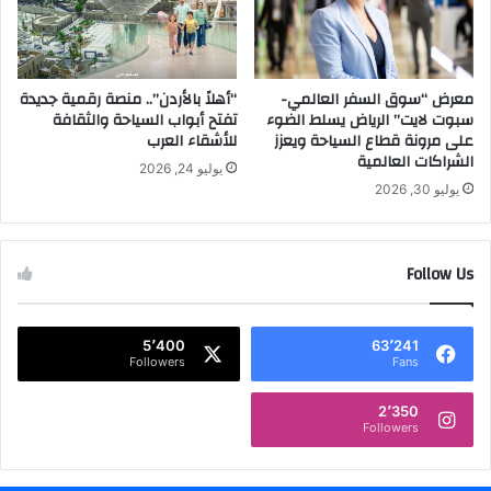
ل
م
ذ
ر
ك
ك
ي
ز
معرض “سوق السفر العالمي-
“أهلاً بالأردن”.. منصة رقمية جديدة
إ
ا
سبوت لايت” الرياض يسلط الضوء
تفتح أبواب السياحة والثقافة
ل
على مرونة قطاع السياحة ويعزز
للأشقاء العرب
ل
ى
الشراكات العالمية
م
ك
يوليو 24, 2026
ل
ا
يوليو 30, 2026
ك
م
ع
ي
ب
ر
Follow Us
د
ا
ا
س
ل
ي
ل
5٬400
63٬241
ن
Followers
Fans
ه
م
ا
ا
2٬350
ل
ئ
Followers
م
ي
ا
ة
ل
ب