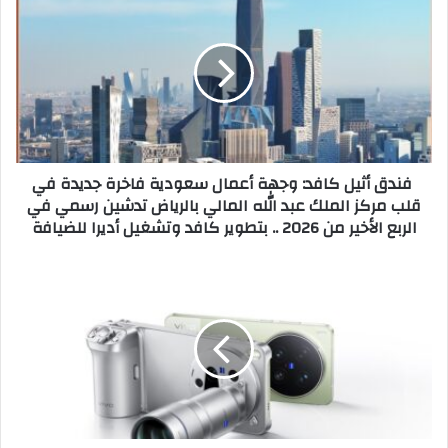
ك
ف
ا
ن
ل
د
إ
ق
ل
أ
ك
ث
ت
ي
ر
ل
فندق أثيل كافد: وجهة أعمال سعودية فاخرة جديدة في
و
ك
قلب مركز الملك عبد الله المالي بالرياض تدشين رسمي في
ن
ا
الربع الأخير من 2026 .. بتطوير كافد وتشغيل أديرا للضيافة
ي
ف
د
:
"
و
ف
ج
ي
ه
ف
ة
و
أ
X
ع
3
م
0
ا
0