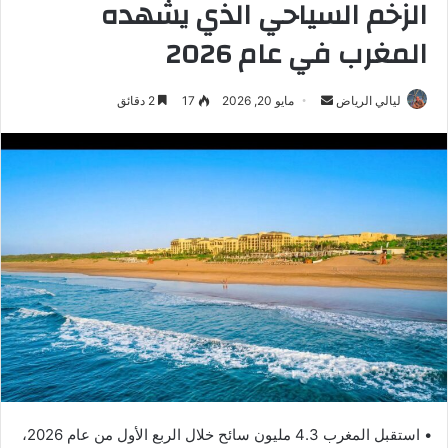
الزخم السياحي الذي يشهده
المغرب في عام 2026
ليالي الرياض
أ
مايو 20, 2026
17
2 دقائق
ر
س
ل
ب
ر
ي
د
ا
إ
ل
ك
ت
ر
• استقبل المغرب 4.3 مليون سائح خلال الربع الأول من عام 2026،
و