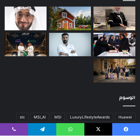
الوسوم
stc
MSI_AI
MSI
LuxuryLifestyleAwards
Huawei
أخبار العالم
اللون
المحتوى
تقنية
سيارات
صحة
عن
فيسبوك
‫X
واتساب
تيلقرام
ڤايبر
فريق العمل
كلاسيك
مال و أعمال
مسك الخيرية
منوعات