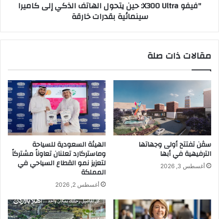
"فيفو X300 Ultra: حين يتحول الهاتف الذكي إلى كاميرا
ل
U
سينمائية بقدرات خارقة
س
l
ع
t
و
r
د
a
مقالات ذات صلة
ي
:
ة
ح
ف
ي
ا
ن
خ
ي
ر
ت
ة
ح
ج
و
د
ل
سڤن تفتتح أولى وجهاتها
الهيئة السعودية للسياحة
ي
ا
الترفيهية في أبها
وماستركارد تعلنان تعاوناً مشتركاً
د
ل
لتعزيز نمو القطاع السياحي في
أغسطس 3, 2026
ة
ه
المملكة
ف
ا
أغسطس 2, 2026
ي
ت
ق
ف
ل
ا
ب