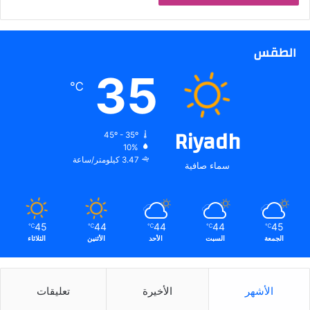
الطقس
35
℃
Riyadh
45º - 35º
10%
3.47 كيلومتر/ساعة
سماء صافية
45
44
44
44
45
℃
℃
℃
℃
℃
الجمعة
السبت
الأحد
الأثنين
الثلاثاء
الأشهر
الأخيرة
تعليقات