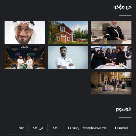
حرر مؤخرا
الوسوم
stc
MSI_AI
MSI
LuxuryLifestyleAwards
Huawei