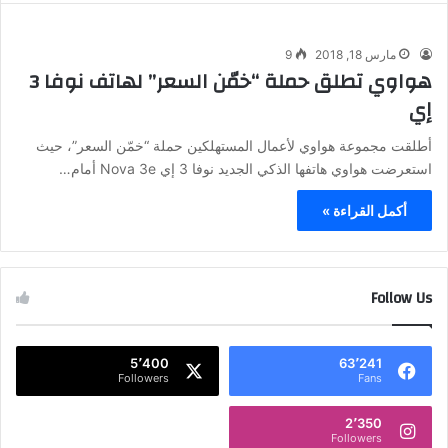
مارس 18, 2018
9
هواوي تطلق حملة “خمّن السعر” لهاتف نوفا 3
إي
أطلقت مجموعة هواوي لأعمال المستهلكين حملة “خمّن السعر”، حيث
استعرضت هواوي هاتفها الذكي الجديد نوفا 3 إي Nova 3e أمام…
أكمل القراءة »
Follow Us
5٬400
63٬241
Followers
Fans
2٬350
Followers