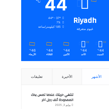
44
℃
Riyadh
44º - 37º
7%
1.85 كيلومتر/ساعة
غيوم متفرقة
46
44
44
44
44
℃
℃
℃
℃
℃
السبت
الأحد
الأثنين
الثلاثاء
الأربعاء
الأشهر
الأخيرة
تعليقات
تنتهي حريتك عندما تمس يدك
الممدودة أنف رجل آخر
يوليو 3, 2025