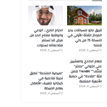
فريق جازو للسباقات يحرز
الحزام الناري… الوعي
المراكز الثلاثة الأولى في
والوقاية مفتاح الحد من
النسخة 75 من رالي
مرض قد تستمر
فنلندا
مضاعفاته لسنوات
أغسطس 5, 2026
أغسطس 5, 2026
للعام الحادي والعشرين
على التوالي “جارتنر”
تصنّف”” TrendAI ضمن
“صيدلية المتحدة” تطلق
فئة “القادة” في حماية
تجربة تفاعلية في
الأجهزة المتصلة
كيدزانيا لتعريف الأطفال
أغسطس 4, 2026
بعالم الصيدلة
أغسطس 4, 2026