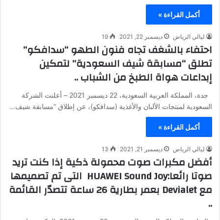
أكمل القراءة »
ليالي الرياض
ديسمبر 22, 2021
19
احتفاء بالشغف تجاه فنون الطهو “سدافكو”
تطلق “مسابقة شيف السعودية” لتمكين
إبداعات هواة الطبخ من الشباب ..
جدة، المملكة العربية السعودية، 22 ديسمبر 2021 – أعلنت الشركة
السعودية لمنتجات الألبان والأغذية (سدافكو)، عن إطلاق “مسابقة شيف…
أكمل القراءة »
ليالي الرياض
ديسمبر 21, 2021
13
أفضل مكبرات صوت محمولة ذكية إذا كنت تريد
صوتا رائعا:HUAWEI Sound Joy التى تم تصميمها
مع Devialet بعمر بطارية 26 ساعة تتصدّر القائمة
..