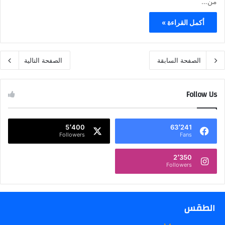
من…
أكمل القراءة »
الصفحة السابقة
الصفحة التالية
Follow Us
5٬400
63٬241
Followers
Fans
2٬350
Followers
الطقس