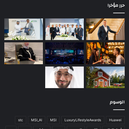
حرر مؤخرا
الوسوم
stc
MSI_AI
MSI
LuxuryLifestyleAwards
Huawei