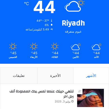
44
℃
Riyadh
44º - 37º
6%
5.49 كيلومتر/ساعة
غيوم متفرقة
45
45
44
44
44
℃
℃
℃
℃
℃
الأحد
الأثنين
الثلاثاء
الأربعاء
الخميس
الأشهر
الأخيرة
تعليقات
تنتهي حريتك عندما تمس يدك الممدودة أنف
رجل آخر
يوليو 3, 2025