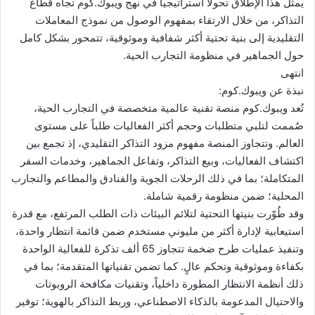
يمثل هذا الإطلاق تحولاً استراتيجياً في نهج ويبوك.كوم تجاه قطاع
التذاكر، من خلال الارتقاء بمفهوم الوصول من نموذج المعاملات
التقليدية إلى بنية تحتية أكثر شفافية وموثوقية، تتمحور بشكل كامل
حول الجماهير في منظومة التجارب الحية.
انتهى
نبذة عن ويبوك.كوم:
تُعد ويبوك.كوم منصة تقنية عالمية متخصصة في التجارب الحية،
صُممت لتلبي متطلبات وحجم أكثر الفعاليات طلباً على مستوى
العالم. وتتجاوز المنصة مفهوم مزود التذاكر التقليدي، إذ تجمع بين
اكتشاف الفعاليات، وبيع التذاكر، وتفاعل الجماهير، وخدمات السفر
المتكاملة؛ بما في ذلك الرحلات الجوية والفنادق والمطاعم والتجارب
المحلية؛ ضمن منظومة رقمية شاملة.
وقد طُوّرت بنيتها التحتية لتلائم البيئات ذات الطلب المرتفع، مع قدرة
استيعابية لإدارة أكثر من مليوني مستخدم ضمن قائمة انتظار واحدة،
وتنفيذ عمليات طرح ضخمة تتجاوز 65 ألف تذكرة للفعالية الواحدة
بكفاءة وموثوقية وتحكم عالٍ. كما تضمن تقنياتها المتقدمة؛ بما في
ذلك أنظمة الانتظار المطورة داخلياً، وتقنيات مكافحة الروبوتات
والاحتيال المدعومة بالذكاء الاصطناعي، وربط التذاكر بالهوية؛ توفير