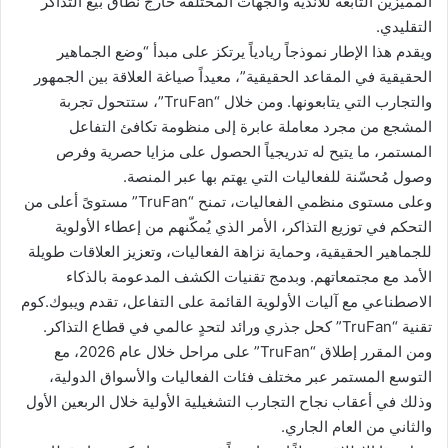
المميزين التابعة للأندية والجهات المختلفة خارج نطاق بيع التذاكر
التقليدي.
ويقدم هذا الإطار نموذجاً ريادياً يرتكز على مبدأ “وضع الجماهير
الحقيقية في المقاعد الحقيقية”، معيداً صياغة العلاقة بين الجمهور
والتجارب التي يتابعونها. ومن خلال “TruFan”، ستتحول تجربة
المشجع من مجرد معاملة عابرة إلى منظومة تكافئ التفاعل
المستمر، ما يتيح له تدريجياً الحصول على مزايا حصرية وفرص
وصول مُحسّنة للفعاليات التي يهتم بها عبر المنصة.
وعلى مستوى منظمي الفعاليات، تمنح “TruFan” مستوىً أعلى من
التحكم في توزيع التذاكر، الأمر الذي يُمكّنهم من إعطاء الأولوية
للجماهير الحقيقية، وحماية نزاهة الفعاليات، وتعزيز العلاقات طويلة
الأمد مع مجتمعاتهم. وبدمج تقنيات الكشف المدعومة بالذكاء
الاصطناعي مع آليات الأولوية القائمة على التفاعل، تقدم ويبوك.كوم
تقنية “TruFan” كحل جذري ورائد لتحدٍ عالمي في قطاع التذاكر.
ومن المقرر إطلاق “TruFan” على مراحل خلال عام 2026، مع
التوسع المستمر عبر مختلف فئات الفعاليات والأسواق الدولية،
وذلك في أعقاب نجاح التجارب التشغيلية الأولية خلال الربعين الأول
والثاني من العام الجاري.