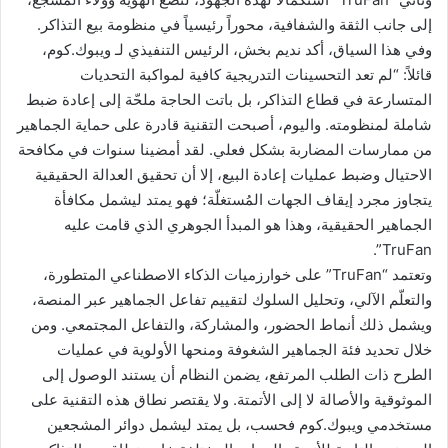
إلى جانب الثقة والشفافية، محوراً رئيسياً في منظومة بيع التذاكر.
وفي هذا السياق، أكد نديم بخش، الرئيس التنفيذي لـ ويبوك.كوم،
قائلاً: “لم تعد التحسينات التدريجية كافية لمواكبة التحديات
المتسارعة في قطاع التذاكر، بل باتت الحاجة ملحّة إلى إعادة ضبط
شاملة لمنظومته. واليوم، أصبحت التقنية قادرة على حماية الجماهير
من ممارسات المضاربة بشكل فعلي. لقد أمضينا سنوات في مكافحة
الاحتيال وضبط عمليات إعادة البيع، إلا أن تحقيق العدالة الحقيقية
يتجاوز مجرد إيقاف الجهات المُستغلّة؛ فهو يمتد ليشمل مكافأة
الجماهير الحقيقية، وهذا هو المبدأ الجوهري الذي قامت عليه
TruFan”.
وتعتمد “TruFan” على خوارزميات الذكاء الاصطناعي المتطورة،
والتعلّم الآلي، وتحليل السلوك لتقييم تفاعل الجماهير عبر المنصة،
ويشمل ذلك أنماط الحضور، والمشاركة، والتفاعل المجتمعي. ومن
خلال تحديد فئة الجماهير الشغوفة ومنحها الأولوية في عمليات
الطرح ذات الطلب المرتفع، يضمن النظام أن يستند الوصول إلى
الموثوقية والأصالة لا إلى الأتمتة. ولا يقتصر نطاق هذه التقنية على
مستخدمي ويبوك.كوم فحسب، بل يمتد ليشمل دوائر المشجعين