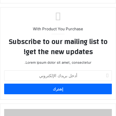
ع
الوي
ب
With Product You Purchase
Subscribe to our mailing list to
get the new updates!
Lorem ipsum dolor sit amet, consectetur.
أ
د
خ
ل
ب
ر
ي
د
ب