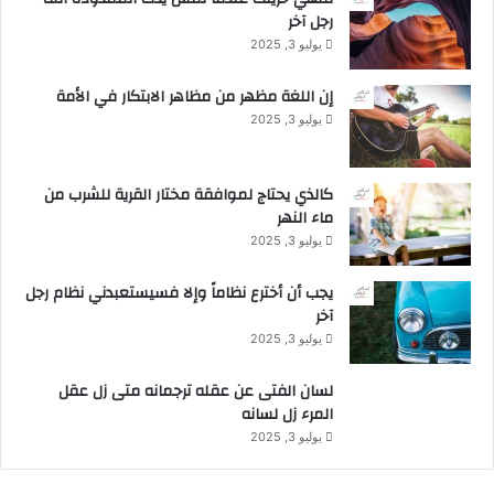
رجل آخر
ع
ا
يوليو 3, 2025
ل
م
إن اللغة مظهر من مظاهر الابتكار في الأمة
ي
يوليو 3, 2025
ف
ي
م
كالذي يحتاج لموافقة مختار القرية للشرب من
د
ماء النهر
ي
يوليو 3, 2025
ن
ة
يجب أن أخترع نظاماً وإلا فسيستعبدني نظام رجل
ج
آخر
ي
يوليو 3, 2025
ا
ش
لسان الفتى عن عقله ترجمانه متى زل عقل
ي
المرء زل لسانه
ن
يوليو 3, 2025
غ