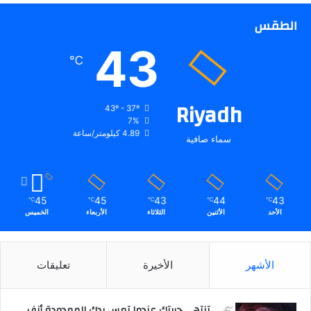
ة
م
الطقس
ن
43
م
℃
ح
و
ر
Riyadh
ي
43º - 37º
و
7%
4.89 كيلومتر/ساعة
ا
سماء صافية
ن
ت
و
ن
45
45
43
44
43
℃
℃
℃
℃
℃
غ
الأحد
الأثنين
الثلاثاء
الأربعاء
الخميس
ا
ل
ج
الأشهر
الأخيرة
تعليقات
و
ي
ا
تنتهي حريتك عندما تمس يدك الممدودة أنف
ل