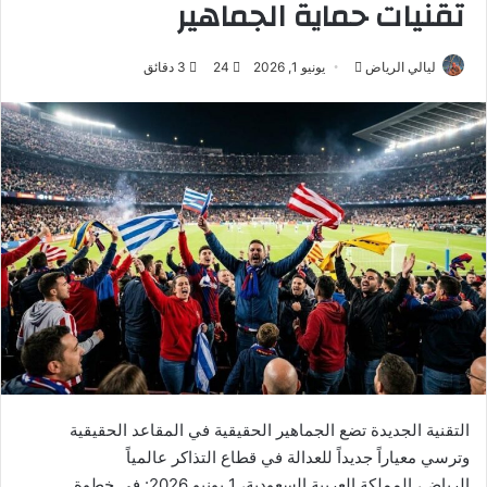
تقنيات حماية الجماهير
ليالي الرياض
أ
يونيو 1, 2026
24
3 دقائق
ر
س
ل
ب
ر
ي
د
ا
إ
ل
ك
ت
ر
التقنية الجديدة تضع الجماهير الحقيقية في المقاعد الحقيقية
و
وترسي معياراً جديداً للعدالة في قطاع التذاكر عالمياً
ن
الرياض، المملكة العربية السعودية، 1 يونيو 2026: في خطوة
ي