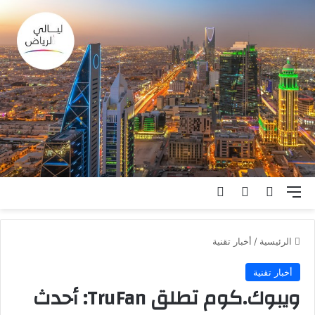
القائمة
بحث عن
الوضع المظلم
تسجيل الدخول
الرئيسية
/
أخبار تقنية
أخبار تقنية
ويبوك.كوم تطلق TruFan: أحدث