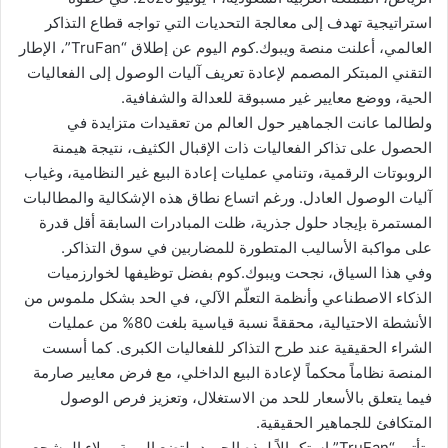
استراتيجية تهدف إلى معالجة التحديات التي تواجه قطاع التذاكر
ا
العالمي، أعلنت منصة ويبوك.كوم اليوم عن إطلاق “TruFan”، الإطار
التقني المبتكر المصمم لإعادة تعريف آليات الوصول إلى الفعاليات
الحية، ووضع معايير غير مسبوقة للعدالة والشفافية.
ولطالما عانت الجماهير حول العالم من تعقيدات متزايدة في
الحصول على تذاكر الفعاليات ذات الإقبال الكثيف، نتيجة هيمنة
الروبوتات الرقمية، وتنامي عمليات إعادة البيع غير النظامية، وغياب
آليات الوصول العادل. ورغم اتساع نطاق هذه الإشكالية والمطالبات
المستمرة بإيجاد حلول جذرية، ظلت المبادرات السابقة أقل قدرة
على مواكبة الأساليب المتطورة للمضاربين في سوق التذاكر.
وفي هذا السياق، نجحت ويبوك.كوم بفضل توظيفها لخوارزميات
الذكاء الاصطناعي وأنظمة التعلّم الآلي، في الحد بشكل ملموس من
الأنشطة الاحتيالية، محققةً نسبة قياسية بلغت 80% من عمليات
الشراء الحقيقية عند طرح التذاكر للفعاليات الكبرى. كما أسست
المنصة نظاماً محكماً لإعادة البيع الداخلي، مع فرض معايير صارمة
فيما يتعلق بالأسعار للحد من الاستغلال، وتعزيز فرص الوصول
المتكافئ للجماهير الحقيقية.
وتأتي “TruFan” استكمالاً لهذه الجهود، لتضع الهوية وولاء المشجع،