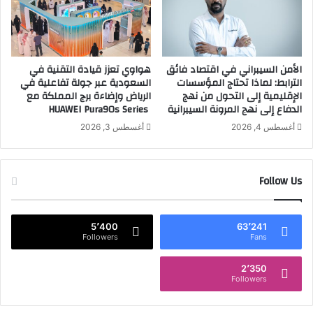
ت
ف
ف
ت
ي
ت
د
ح
ي
الأمن السيبراني في اقتصاد فائق
هواوي تعزز قيادة التقنية في
أ
الترابط: لماذا تحتاج المؤسسات
السعودية عبر جولة تفاعلية في
ه
و
الإقليمية إلى التحول من نهج
الرياض وإضاءة برج المملكة مع
ا
ل
الدفاع إلى نهج المرونة السيبرانية
HUAWEI Pura90s Series
ر
ح
أغسطس 4, 2026
أغسطس 3, 2026
ل
ة
ش
Follow Us
ح
ن
ج
5٬400
63٬241
و
Followers
Fans
ي
د
2٬350
و
Followers
ل
ي