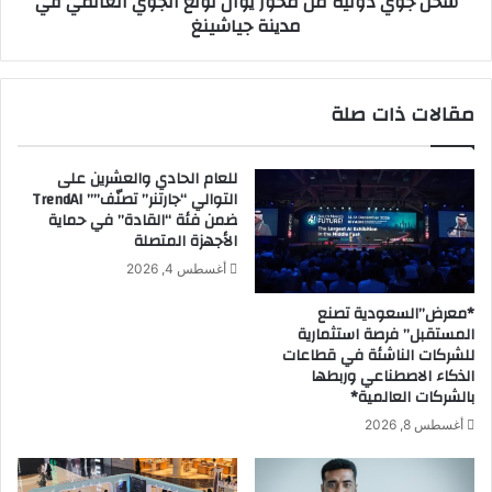
شحن جوي دولية من محور يوان تونغ الجوي العالمي في
مدينة جياشينغ
”
غ
تُ
إ
ط
ك
ل
س
مقالات ذات صلة
ق
ب
ب
ر
ر
ي
للعام الحادي والعشرين على
ن
س
التوالي “جارتنر” تصنّف”” TrendAI
ا
(
ضمن فئة “القادة” في حماية
م
Y
الأجهزة المتصلة
ج
T
أغسطس 4, 2026
م
O
ن
E
*معرض”السعودية تصنع
ا
x
المستقبل” فرصة استثمارية
س
p
للشركات الناشئة في قطاعات
ك
r
الذكاء الاصطناعي وربطها
ل
e
بالشركات العالمية*
ح
s
أغسطس 8, 2026
ج
s
م
)
س
ت