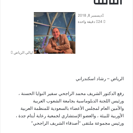
الثالثة
ديسمبر 8, 2018
أ
24
دقيقة واحدة
ر
س
ل
ب
ر
ليالي الرياض
ي
د
ا
إ
ل
الرياض – رشاد اسكندراني
ك
ت
رفع الدكتور الشريف محمد الراجحي سفير النوايا الحسنة ،
ر
ورئيس اللجنة الدبلوماسية بجامعة الشعوب العربية
و
والأمين العام لمجلس الأعضاء بالسعودية للمنظمة العربية
ن
الأوربية للبيئة ، والعضو الإستشاري لجمعية رعاية أيتام جدة ،
ي
ا
ورئيس مجموعة ملتقى “أصدقاء الشريف الراجحي”