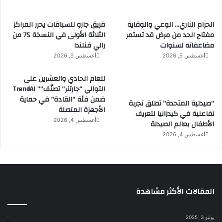
و
ي
الحزام الناري… الوعي والوقاية
فريق جازو للسباقات يحرز المراكز
ا
مفتاح الحد من مرض قد تستمر
الثلاثة الأولى في النسخة 75 من
ل
مضاعفاته لسنوات
رالي فنلندا
إ
أغسطس 5, 2026
أغسطس 5, 2026
ع
ا
للعام الحادي والعشرين على
ق
التوالي “جارتنر” تصنّف”” TrendAI
ة
ضمن فئة “القادة” في حماية
“صيدلية المتحدة” تطلق تجربة
الأجهزة المتصلة
.
تفاعلية في كيدزانيا لتعريف
أغسطس 4, 2026
.
الأطفال بعالم الصيدلة
أغسطس 4, 2026
المقالات الأكثر مشاهدة
يوليو 3, 2025