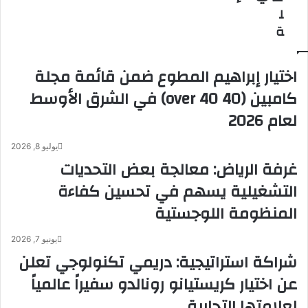
ا
ا
ل
ن
ل
ة
ل
ة
ل
ع
خ
ر
اختيار إبراهيم المطوع ضمن قائمة مجلة
د
ض
م
ر
كامبين (40 over 40) في الشرق الأوسط
ا
ئ
لعام 2026
ت
ي
ا
س
ل
ي
يوليو 8, 2026
م
ة
غرفة الرياض: معالجة بعض التحديات
س
ل
التشغيلية يسهم في تحسين كفاءة
ا
أ
ن
ج
المنظومة اللوجستية
د
ه
ة
ز
يونيو 7, 2026
ل
ت
شراكة استراتيجية: دريمي تكنولوجي تعلن
ل
ه
ت
ا
عن اختيار كريستيانو رونالدو سفيراً عالمياً
ر
ا
لعلامتها التجارية
ب
ل