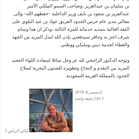
بن سلمان بن عبدالعزيز ،وصاحب السمو الملكي الأمير
عبدالعزيز بن سعود بن نايف وزير الداخلية -حفظهم الله- وإلى
معالي مدير عام حرس الحدود الفريق عواد بن عيد البلوي على
الثقة الغالية بتمديد خدماته للمرة الثالثة ،وذكر ان هذا وسام
شرف اعتز به وحافز سيدفعني بإذن الله لبذل المزيد من الجهد
والعطاء لخدمة ديني ومليكي ووطني .
وتوجه الدكتور الراجحي لله عز وجل سائلا لسعادة اللواء الجعيد
المزيد من التقدم و النجاح وتطويره للشئون البحرية لسلاح
الحدود بالمملكة العربية السعودية.
ديسمبر 8, 2018
أ
24
دقيقة واحدة
ر
س
ل
ب
ر
ليالي الرياض
ي
د