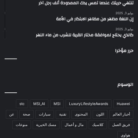
تنتهي حريتك عندما تمس يدك الممدودة أنف رجل آخر
يوليو 3, 2025
إن اللغة مظهر من مظاهر الابتكار في الأمة
يوليو 3, 2025
كالذي يحتاج لموافقة مختار القرية للشرب من ماء النهر
حرر مؤخرا
الوسوم
stc
MSI_AI
MSI
LuxuryLifestyleAwards
Huawei
أخبار العالم
اللون
المحتوى
تقنية
سيارات
صحة
عن
فريق العمل
كلاسيك
مال و أعمال
مسك الخيرية
منوعات
هواوي