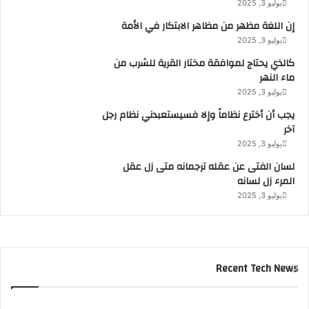
ا
يوليو 3, 2025
ت
إن اللغة مظهر من مظاهر الابتكار في الأمة
ا
يوليو 3, 2025
ل
ي
كالذي يحتاج لموافقة مختار القرية للشرب من
و
ماء النهر
م
يوليو 3, 2025
ا
يجب أن أخترع نظاماً وإلا فسيستعبدني نظام رجل
ل
آخر
ع
يوليو 3, 2025
ا
ل
لسان الفتى عن عقله ترجمانه متى زل عقل
م
المرء زل لسانه
ي
يوليو 3, 2025
ل
ل
أ
ش
خ
Recent Tech News
ا
ص
ذ