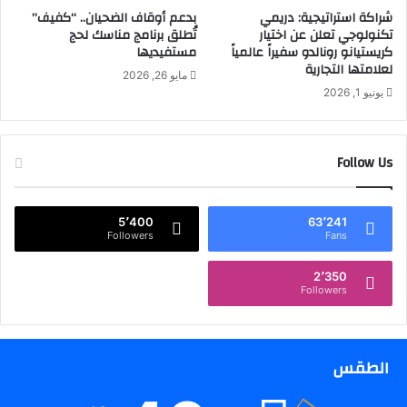
ت
ل
شراكة استراتيجية: دريمي
بدعم أوقاف الضحيان.. “كفيف”
"
ث
تكنولوجي تعلن عن اختيار
تُطلق برنامج مناسك لحج
ي
ا
كريستيانو رونالدو سفيراً عالمياً
مستفيديها
س
لعلامتها التجارية
ن
مايو 26, 2026
ا
ي
يونيو 1, 2026
ع
ة
د
ف
ا
ي
Follow Us
ل
م
ص
ر
ي
ك
د
ز
5٬400
63٬241
Followers
Fans
ل
ا
ي
ل
ف
2٬350
م
Followers
ي
ع
ص
ا
ر
ر
ف
ض
الطقس
ا
ل
.