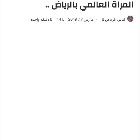
المراة العالمي بالرياض ..
ليالي الرياض
أ
مارس 17, 2019
14
دقيقة واحدة
ر
س
ل
ب
ر
ي
د
ا
إ
ل
ك
ت
ر
و
ن
ي