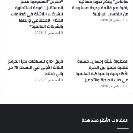
شاماس” يقدّم تجربة مسائية
*معرض”السعودية تصنع
راقية مع قائمة جديدة مستوحاة
المستقبل” فرصة استثمارية
من النكهات البرازيلية
للشركات الناشئة في قطاعات
الذكاء الاصطناعي وربطها
أغسطس 9, 2026
بالشركات العالمية*
أغسطس 8, 2026
الدكتورة بثينة إحسان.. مسيرة
فريق جازو للسباقات يحرز المراكز
مهنية تجمع بين الخبرة
الثلاثة الأولى في النسخة 75 من
الأكاديمية والمواكبة العالمية
رالي فنلندا
في طب الجلدية والتجميل
أغسطس 5, 2026
أغسطس 5, 2026
المقالات الأكثر مشاهدة