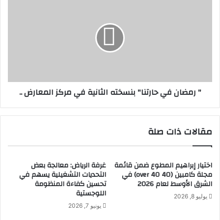
د
ر
ش
م
ن
ض
أ
ا
و
ن
ل
ف
ص
ي
ي
ح
" رمضان في حارتنا" بنسخته الثانية في مركز المعارض ..
د
ا
ل
ر
ي
ت
ة
ن
مقالات ذات صلة
ذ
ا
ك
"
ي
ب
ة
اختيار إبراهيم المطوع ضمن قائمة
غرفة الرياض: معالجة بعض
ن
مجلة كامبين (40 over 40) في
التحديات التشغيلية يسهم في
"
س
الشرق الأوسط لعام 2026
تحسين كفاءة المنظومة
ر
خ
اللوجستية
و
ت
يوليو 8, 2026
ب
ه
يونيو 7, 2026
و
ا