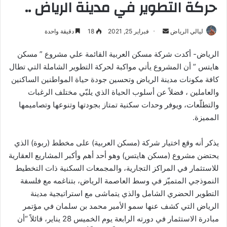
حركة التطوير في مدينة الرياض ..
أرسل
ليالي الرياض
فبراير 25, 2021
18
دقيقة واحدة
بريدا
الرياض- أكدت شركة مسكن العربية القائمة علي مشروع ” مسكن
إلكترونيا
هايتس ” أن المشروع يأتي مواكبة لحركة التطوير الشاملة التي تطال
كافة مكونات مدينة الرياض وتحسين جودة حياة المواطنين الساكنين
والعاملين ، فضلاً عن أسلوب الحياة الذي يلبّي مختلف الرغبات
والتطلّعات، ويوفر وحدات سكنية تمتاز بجودتها وتنوعها وتصاميمها
المميزة.
يذكر أنه وقع اختيار شركة (مسكن العربية) على مخطط (ربوة) الذي
يحتضن مشروع (مسكن هايتس) وهو أحد أهم وأكبر المشاريع العقارية
للاستثمار في المراكز التجارية، والمجمعات السكنية ذات التخطيط
النموذجي المتميّز في وسط العاصمة الرياض، بتناغمه مع فلسفة
التطوير الحضري الشامل والذي يتماشى مع استراتيجية مدينة
الرياض التي كشف عنها سمو الأمير محمد بن سلمان في مؤتمر
مبادرة الاستثمار في دورته الرابعة يوم الخميس 28 يناير، قائلاً “أن