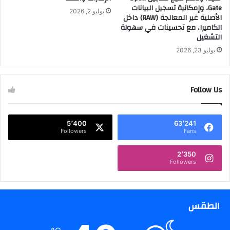
Gate، وإمكانية تسجيل البيانات
في
يوليو 2, 2026
الأصلية غير المعالجة (RAW) داخل
حجم
الكاميرا، مع تحسينات في سهولة
مبيعاته
التشغيل
رغم
يوليو 23, 2026
تراجع
جميع
القطاعات
الأخرى
Follow Us
•
"رأس
القمة"
5٬400
63٬241
استطاعت
Followers
Fans
إثبات
مكانتها
2٬350
كإحدى
Followers
شركات
التموين
وسلاسل
الإمداد
الطقس
الغذاء
الرائدة