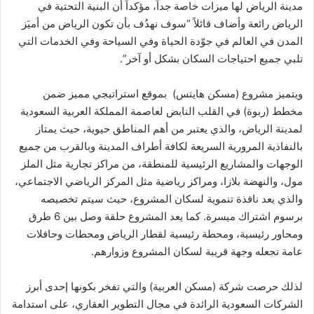
مدينة الرياض لها ميزات خاصة جداً، مؤكداً أن البنية التحتية في
الرياض رائعة وأضاف قائلاً “سوف نهدُف بأن تكون الرياض من أميَز
المدن في العالم في جوّدة الحياة وفي السياحة وفي الخدمات التي
تلبي جميع احتياجات السكان بشكل أو آخر”.
ويتميز مشروع (مسكن هايتس) بموقع استراتيجي مميز ضمن
مخطط (ربوة) في القلب النابض لعاصمة المملكة العربية السعودية
لمدينة الرياض، والذي يعتبر من أهم المناطق حيوية، حيث يمتاز
بالنفاذية المرورية السريعة لكافة أطراف المدينة وبالقرب من جميع
الوجهات والمشاريع الرئيسية للمنطقة، من مراكز تجارية مثل الملز
مول، والنهضة بلازا، ومراكز رياضية مثل المركز الرياضي الاجتماعي،
والذي يعد نافذة تنموية لسكان المشروع، حيث سيتم تخصيصه
برسوم اشتراك ميسرة. كما يعد المشروع حلقة وصل بين 6 طرق
ومحاور رئيسية، ومحطة رئيسية لقطار الرياض ومحطات وحافلات
عامة تجعله وجهة قريبة لسكان المشروع وزوارهم.
لذلك حرصت شركة (مسكن العربية) والتي تفخر بكونها إحدى أبرز
الشركات السعودية الرائدة في مجال التطوير العقاري، على استدامة