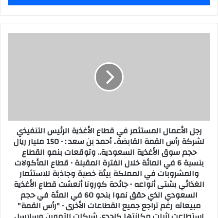
رجل
الأعمال
المستثمر
في
قطاع
الأغذية
الرئيس
التنفيذي
لشركة
رجل الأعمال المستثمر في قطاع الأغذية الرئيس التنفيذي
رأس
لشركة رأس القمة القابضة.. أحمد بن سعد : • 150 مليار ريال
القمة
حجم سوق الأغذية السعودية.. وتوقعات بنمو القطاع
القابضة..
بنسبة 6 في المائة خلال الفترة المقبلة • قطاع المأكولات
أحمد
بن
والمشروبات في المملكة بيئة خصبة وجاذبة للاستثمار
سعد
الغذائي بشتى أنواعه • جائحة كورونا أنعشت قطاع الأغذية
:
السعودي الذي حقق نموا بنحو 60 في المئة في حجم
•
مبيعاته رغم تراجع جميع القطاعات الأخرى • "رأس القمة"
150
استطاعت إثبات مكانتها كإحدى شركات التموين وسلاسل