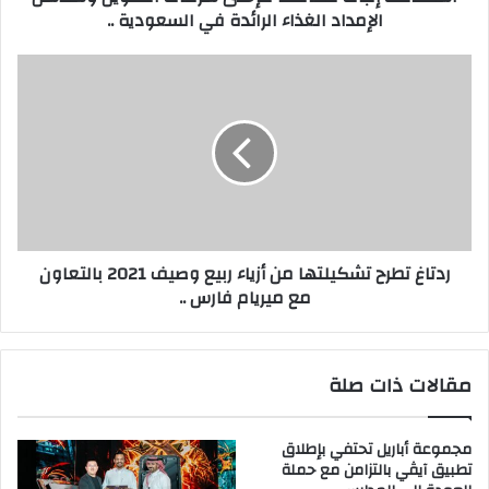
مليار
الإمداد الغذاء الرائدة في السعودية ..
ريال
حجم
ردتاغ
سوق
تطرح
الأغذية
تشكيلتها
السعودية..
من
وتوقعات
أزياء
بنمو
ربيع
القطاع
وصيف
بنسبة
2021
6
بالتعاون
في
ردتاغ تطرح تشكيلتها من أزياء ربيع وصيف 2021 بالتعاون
مع
المائة
مع ميريام فارس ..
ميريام
خلال
فارس
الفترة
..
المقبلة
•
مقالات ذات صلة
قطاع
المأكولات
والمشروبات
مجموعة أباريل تحتفي بإطلاق
تطبيق آيڤي بالتزامن مع حملة
في