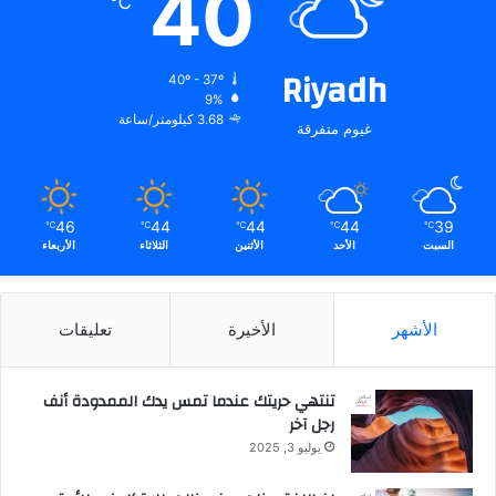
40
℃
في
السعودية
..
Riyadh
40º - 37º
9%
3.68 كيلومتر/ساعة
غيوم متفرقة
46
44
44
44
39
℃
℃
℃
℃
℃
السبت
الأحد
الأثنين
الثلاثاء
الأربعاء
الأشهر
الأخيرة
تعليقات
تنتهي حريتك عندما تمس يدك الممدودة أنف
رجل آخر
يوليو 3, 2025