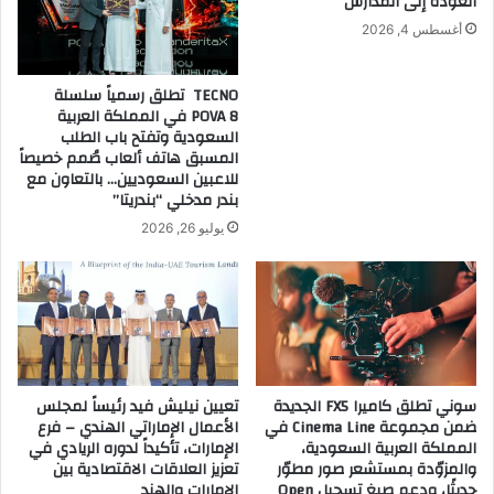
العودة إلى المدارس
المملكة
بيئة
أغسطس 4, 2026
خصبة
وجاذبة
TECNO تطلق رسمياً سلسلة
للاستثمار
POVA 8 في المملكة العربية
الغذائي
السعودية وتفتح باب الطلب
بشتى
المسبق هاتف ألعاب صُمم خصيصاً
أنواعه
للاعبين السعوديين… بالتعاون مع
•
بندر مدخلي “بندريتا”
جائحة
يوليو 26, 2026
كورونا
أنعشت
قطاع
الأغذية
السعودي
الذي
حقق
نموا
سوني تطلق كاميرا FX5 الجديدة
تعيين نيليش فيد رئيساً لمجلس
بنحو
ضمن مجموعة Cinema Line في
الأعمال الإماراتي الهندي – فرع
60
المملكة العربية السعودية،
الإمارات، تأكيداً لدوره الريادي في
في
والمزوّدة بمستشعر صور مطوّر
تعزيز العلاقات الاقتصادية بين
حديثًا، ودعم صيغ تسجيل Open
الإمارات والهند
المئة