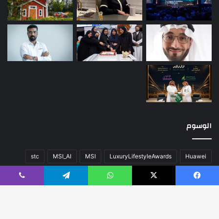
الوسوم
stc
MSI_AI
MSI
LuxuryLifestyleAwards
Huawei
أخبار العالم
اللون
المحتوى
تقنية
سيارات
صحة
عن
يسبوك
‫X
واتساب
تيلقرام
ڤايبر
فريق العمل
كلاسيك
مال و أعمال
مسك الخيرية
منوعات
هواوي