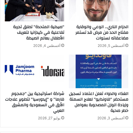
ن
ش
ك
ه
ا
د
ل
ا
الحزام الناري… الوعي والوقاية
“صيدلية المتحدة” تطلق تجربة
م
ل
مفتاح الحد من مرض قد تستمر
تفاعلية في كيدزانيا لتعريف
ن
ن
مضاعفاته لسنوات
الأطفال بعالم الصيدلة
ش
س
أغسطس 5, 2026
أغسطس 4, 2026
آ
خ
ت
ة
ا
ا
ل
ل
ص
ا
غ
ف
ي
ت
ر
ت
الغذاء والدواء تعلن اعتماد تسجيل
شراكة استراتيجية بين “جمجوم
ة
مستحضر “فاوندايو” لعلاج السمنة
فارما” و “إيدورسيا” لتطوير علاجات
ا
و
وزيادة الوزن المصحوبة بعوامل
الأرق في السعودية والمشرق
ح
خطر صحية
العربي
ا
ي
ل
ة
أغسطس 3, 2026
يوليو 27, 2026
م
م
ت
ن