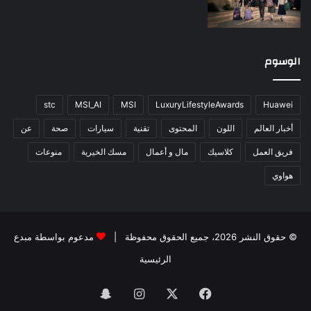
الوسوم
stc
MSI_AI
MSI
LuxuryLifestyleAwards
Huawei
أخبار العالم
اللون
المحتوى
تقنية
سيارات
صحة
عن
فريق العمل
كلاسيك
مال و أعمال
مسك الخيرية
منوعات
هواوي
© حقوق النشر 2026، جميع الحقوق محفوظة |
مدعوم بواسطة
مبدع
الرئيسية
فيسبوك
‫X
انستقرام
سناب