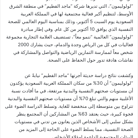
ر
“لولوليمون”، التي تديرها شركة “ماجد الفطيم” في منطقة الشرق
و
الأوسط، لتنظيم أكبر فعالية مجتمعية لها في المملكة العربية
ن
السعودية يوم السبت 5 أكتوبر، وذلك بمناسبة اليوم العالمي للصحة
ي
النفسية الذي يوافق 10 أكتوبر من كل عام. وفي إطار مبادرة
ا
“لولوليمون” العالمية “ننمو معاً”، تستضيف العلامة التجارية مجموعة
فعاليات في كل من الرياض وجدة والدمام، حيث يشارك 2000
شخص معاً لممارسة التمارين الرياضية والتواصل والمشاركة في
نقاشات هادفة تدور حول الحفاظ على الصحة.
وكشفت نتائج دراسة حديثة أجرتها “ماجد الفطيم” نيابةً عن
“لولوليمون” أن 30% من سكان المملكة العربية السعودية يؤكدون
أن مستويات صحتهم النفسية والبدنية مرتفعة، في ما أفادت نسبة
الأغلبية منهم والتي تبلغ 70% أن مستويات صحتهم النفسية والبدنية
تتراوح بين متوسطة إلى منخفضة للغاية. وتسلط الدراسة الضوء على
فجوة كبيرة، حيث يعتقد 63% من المشاركين أن المجتمع ينظر
بشكل سلبي إلى الأشخاص الذين يعانون من تدني في مستويات
الصحة النفسية، مما يسلط الضوء على الحاجة إلى المزيد من
البيئات المجتمعية الداعمة لهؤلاء الأشخاص.