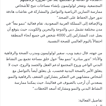
المجتمعية. وتفخر لولوليمون بإنشاء مساحات تتيح للأشخاص
ممارسة التمارين الرياضية والتواصل والمشاركة في نقاشات هادفة
تدور حول الحفاظ على الصحة.”
وبالإضافة إلى المملكة العربية السعودية، تقام فعالية “ننمو معاً” في
مدن مختلفة تشمل دبي والدوحة والبحرين والكويت، حيث يتوقع أن
يصل عدد المشاركين إلى 4000 شخص في جميع أنحاء المنطقة
احتفالاً باليوم العالمي للصحة النفسية.
من جهته، قال ديفيد ويب، سفير لولوليمون ومدرب الصحة والرفاهية
والأداء: “تدور مبادرة “ننمو معاً” حول خلق مساحة تجمع بين النشاط
البدني الواعي وروح المجتمع لدعم العقل والجسد والروح، حيث لا
يتعلق الأمر بالصحة البدنية فحسب، بل يتعلق أيضاً بالتواصل مع
أشخاص متشابهين في التفكير يتشاركون الشغف بالرفاهية والنمو.
يسعدني أن أرحب بالضيوف في فعاليتنا، حيث يمكننا ممارسة
النشاط البدني والنمو ومشاركة أسعد اللحظات.”
تفاصيل الفعالية: