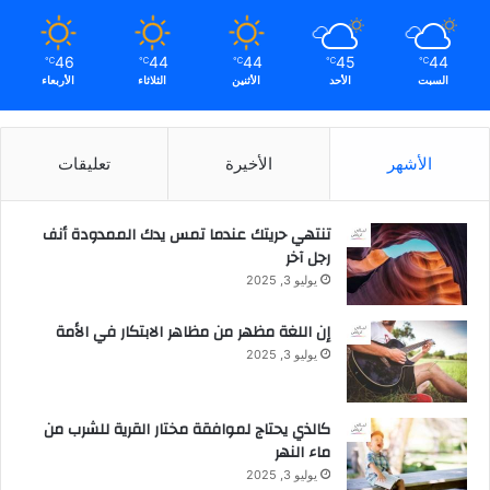
"
م
ك
ب
46
44
44
45
44
℃
℃
℃
℃
℃
ي
ا
السبت
الأحد
الأثنين
الثلاثاء
الأربعاء
ن
ل
ق
ر
ط
ي
ا
الأشهر
الأخيرة
تعليقات
ا
ع
ض
ا
ل
تنتهي حريتك عندما تمس يدك الممدودة أنف
م
رجل آخر
ن
يوليو 3, 2025
ش
آ
إن اللغة مظهر من مظاهر الابتكار في الأمة
ت
يوليو 3, 2025
كالذي يحتاج لموافقة مختار القرية للشرب من
ماء النهر
يوليو 3, 2025