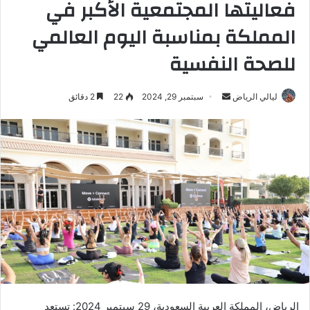
فعاليتها المجتمعية الأكبر في
المملكة بمناسبة اليوم العالمي
للصحة النفسية
ليالي الرياض
أ
سبتمبر 29, 2024
22
2 دقائق
ر
س
ل
ب
ر
ي
د
ا
إ
ل
ك
ت
الرياض، المملكة العربية السعودية، 29 سبتمبر 2024: تستعد