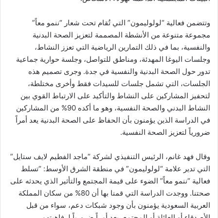
وتتضمن فعالية “لولوليمون” التي تُقام تحت شعار “ننمو معاً”
مجموعة متنوعة من الأنشطة المصممة لتعزيز الصحة البدنية
والنفسية، بما في ذلك التمارين الرياضية التي تعزز النشاط،
وجلسات اليوغا المهدئة، ومناطق للتواصل، وجلسة حوارية جماعية
تدور حول الصحة البدنية والنفسية في جدة. وجرى تصميم هذه
الجلسات، التي تشمل جلسات للسيدات فقط وأخرى مختلطة،
لتحفيز المشاركين على النشاط والتأكيد على الارتباط القوي بين
النشاط البدني والصحة النفسية، وهو ما أكده 90% من المشاركين
في الدراسة الذين يؤمنون بأن الحفاظ على الصحة البدنية يعد أمراً
ضرورياً لتعزيز الصحة النفسية.
وقال فهد غانم، الرئيس التنفيذي لشركة “ماجد الفطيم لايف ستايل”
التي تدير علامة “لولوليمون” في منطقة الشرق الأوسط: “تسلط
فعالية “ننمو معاً” الضوء على قيمة المجتمع والتأثير الذي يحدثه على
صحتنا. ووجدت الدراسة التي قمنا بها أن 80% من سكان المملكة
العربية السعودية يؤمنون بأن وجود شبكات دعم، سواء من قبل
الأصدقاء أو العائلة أو المجتمع، يعد أمراً ضرورياً لرفاهيتهم