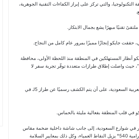
التكنولوجيا، والتي تركز على إبراز الكفاءات التقنية الجوهرية،
.
قىً تقنيًا مبهرًا يشع بجمال الابتكار.
ققت جايكو إنجازًا مميزًا بمرور عام كامل من النجاح.
يكو أنظار المستهلكين في المنطقة منذ اللحظة الأولى، محافظة
ة”، حيث واصلت إطلاق طرازات متعددة توفّر تجربة سفر لا
تجتمع مجموعة طرازات جايكو لأول مرة في المملكة العربية السعودية، على أن يتم الكشف رسميًا عن طراز J5 في
كو في قلب المنطقة بفعالية مليئة بالحماس.
خطف الأنظار في شوارع السعودية، إلى جانب شاشة داخلية ضخمة مقاس
14.8 إنش تعزز الإحساس بالتكنولوجيا، ونظام رؤية بانورامية 540° يزيل النقاط العمياء، وكل ذلك بمعايير السلامة