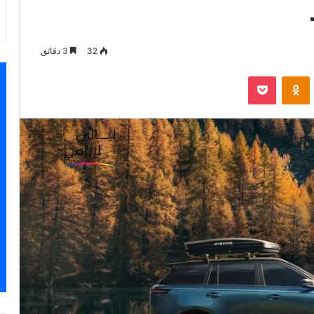
32
3 دقائق
VKontak
Odnoklassniki
‫Pocket