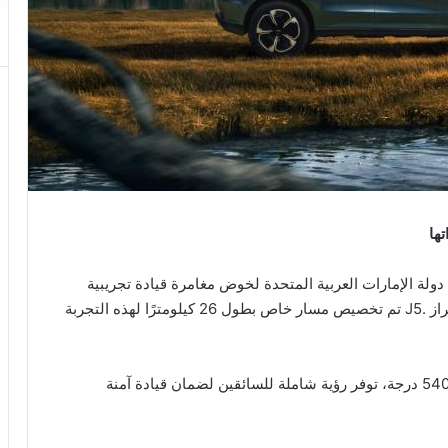
ها
 دولة الإمارات العربية المتحدة لخوض مغامرة قيادة تجريبية
فريدة من نوعها، بمشاركة 50 ضيفًا و 8 سيارات من طراز .J5 تم تخصيص مسار خاص بطول 26 كيلومترًا لهذه التجربة
وقد زُوّدت سيارات J5 بنظام كاميرات بانورامية بزاوية 540 درجة، توفر رؤية شاملة للسائقين لضمان قيادة آمنة