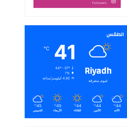
Followers
الطقس
41
℃
Riyadh
44º - 37º
7%
4.92 كيلومتر/ساعة
غيوم متفرقة
45
45
44
44
44
℃
℃
℃
℃
℃
الأحد
الأثنين
الثلاثاء
الأربعاء
الخميس