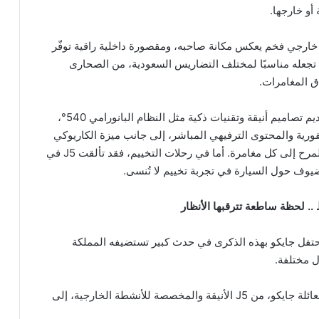
بتصميم خارجي فخم يعكس مكانة صاحبه، ومقصورة داخلية راقية توفّر
 تجعله مناسبًا لمختلف التضاريس السعودية، من الصحارى
اق المغامرات.
أما JAECOO 5، العضو الأحدث في العائلة، فيواصل تقديم تصاميم أنيقة وتقنيات ذكية مثل النظام البانورامي 540°،
فورية والمحتوى الترفيهي المباشر، إلى جانب ميزة الكاريوكي
والميكروفون العازل للضوضاء الذي يضيف لمسة من المرح إلى كل مغامرة. أما في رحلات التخييم، فقد تألقت J5 في
يوف حول السيارة في تجربة تخييم لا تُنسى.
. لحظة ساطعة تترقبها الأنظار
تفل جايكو بهذه الذكرى في حدث كبير تستضيفه المملكة
ل مختلفة.
سيتم خلال هذا الحدث الكشف عن المجموعة الكاملة لعائلة جايكو، من J5 الأنيقة والمخصصة للأنشطة الخارجية، إلى