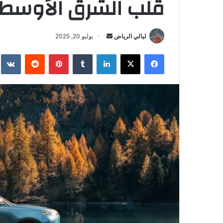
قلب الشرق الأوسط
ليالي الرياض
أ
يوليو 20, 2025
ر
فيسبوك
‫X
لينكدإن
‏Tumblr
بينتيريست
‏Reddit
‏te
س
ل
ب
ر
ي
د
ا
إ
ل
ك
ت
ر
و
ن