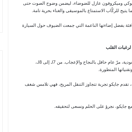
عية الكاريوكي وميكروفون عازل للضوضاء، ليضمن وضوح الصوت حتى
يح للركّاب الاستمتاع بالموسيقى والغناء بحرية تامة.
قد تألقت J5 في خلق أجواء دافئة بفضل إضاءتها الناعمة التي جمعت الضيوف حول السيارة
 لرغبات القلب
منذ دخول علامة أومودا وجايكو رسميًا إلى السوق السعودية، مرّ عام حافل بالنجاح والإعجاب. من J7 إلى J8،
قنياتها المتطورة.
ة، تقدم جايكو تجربة تتجاوز التنقل المريح، فهي تلامس شغف
 جايكو، نجرؤ على الحلم ونسعى لتحقيقه.