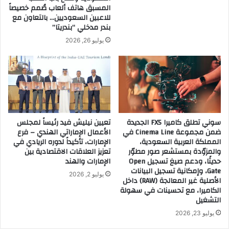
ل
i
المسبق هاتف ألعاب صُمم خصيصاً
غ
للاعبين السعوديين… بالتعاون مع
e
بندر مدخلي “بندريتا”
ن
s
ي
:
يوليو 26, 2026
ب
T
ـ
h
أ
e
و
U
م
l
ي
t
غ
i
سوني تطلق كاميرا FX5 الجديدة
تعيين نيليش فيد رئيساً لمجلس
ا
m
ضمن مجموعة Cinema Line في
الأعمال الإماراتي الهندي – فرع
3
a
المملكة العربية السعودية،
الإمارات، تأكيداً لدوره الريادي في
ا
t
والمزوّدة بمستشعر صور مطوّر
تعزيز العلاقات الاقتصادية بين
ل
e
حديثًا، ودعم صيغ تسجيل Open
الإمارات والهند
أ
H
Gate، وإمكانية تسجيل البيانات
يوليو 2, 2026
و
i
الأصلية غير المعالجة (RAW) داخل
ل
g
الكاميرا، مع تحسينات في سهولة
م
h
التشغيل
ن
-
يوليو 23, 2026
ن
P
و