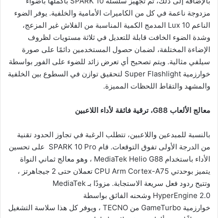
بالإضافة إلى ذلك، تم تجهيز سلسلة SPARK 10 بأكملها بأضواء
مزدوجة ناعمة في كل من الكاميرات الأمامية والخلفية. يوفر الضوء
الناعم 10 Lux المدمج الكمية المناسبة من الفلاش غير المزعج،
وشدة الضوء الخافت قابلة للتعديل في ثلاثة مستويات لظروف
الإضاءة المختلفة، لضمان حصول المستخدمين دائمًا على صورة
سيلفي مثالية. ويتم تصحيح أي تعرض زائد للضوء على الفور بواسطة
خوارزمية Super Flashlight لتحقيق توازن في السطوع بين الخلفية
والمشهد والتقاط اللحظات المميزة.
معالج الألعاب
G88
، ترقية فائقة لأداء
اللاعبين
بالنسبة للمبدعين واللاعبين، تتطلب الرغبة في تجاوز الحدود تقنية
من الدرجة الأولى تفوق التوقعات. قام SPARK 10 Pro على تحسين
الأداء باستخدام MediaTek Helio G88 ، وهو معالج ثماني النواة
يتميز بوحدتي CPU Arm Cortex-A75 تعملان حتى 2 جيجاهرتز ،
وتتيح ردود فعل سريعة الاستجابة. مزودًا بـ MediaTek
HyperEngine 2.0 وشحنه الفائق بواسطة
خوارزمية GameTurbo من TECNO ، ويوفر كل هذا سلاسة التشغيل