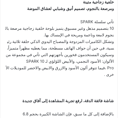
خلفية
زجاجية
متينة
و
مرصعة
بالنجوم،
تصميم
أنيق
وشبابي
لعشاق
الموضة
تأتي سلسلة SPARK
10 بتصميم مذهل وغير مسبوق يتميز بلوحة خلفية زجاجية مرصعة بال
نجوم لامعة وناعمة ومريحة في الإمساك بها.
وتشكل الكاميرات المزدوجة والمصباح اليدوي الذكي حلقة ثلاثية رئي
سية، في حين أن حواف الهاتف مسطحة، مما يعطيه مظهراً متميزاً،
وسيكون المستخدمون فخورين بأجهزتهم التي تأتي في مجموعة من
الألوان: الأسود النجمي، والأبيض اللؤلؤي لـ SPARK 10
Pro ،فيما تتوفر ألون الأسود والازرق والابيض والاخضر للموديلات الأ
خرى .
شاشة
فائقة
الدقة،
ارفع تجربة المشاهدة
إلى
آفاق
جديدة
بالإضافة إلى كل ما سبق، فإن الشاشة الكبيرة بحجم 6.8