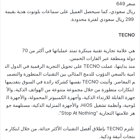
سعر 649
ريال سعودي، كما سيحصل العميل على سماعات بلوتوث هدية بقيمة
299 ريال سعودي لفترة محدودة.
TECNO
هي علامة تجارية تقنية مبتكرة تمتد عملياتها في أكثر من 70
دولة ومنطقة عبر القارات الخمس.
منذ بدايتها، عملت TECNO على تحويل التجربة الرقمية في الدول الن
امية بالسعي الدؤوب للدمج المثالي بين التقنيات المتطورة والتصمي
م المعاصر. وأثبتت TECNO نفسها كشركة رائدة في السوق بتقديمها
ابتكارات متطورة من خلال مجموعة متنوعة من الهواتف الذكية، والأ
جهزة القابلة للارتداء الذكية، وأجهزة الكمبيوتر المحمولة، والأجهزة ال
لوحية، وأنظمة تشغيل HiOS، والأجهزة المنزلية الذكية، مستلهمة جو
هر علامتها التجارية “Stop At Nothing”.
تلتزم TECNO بإطلاق أفضل التقنيات الأكثر حداثة، من خلال ابتكار م
نتجات أنيقة وذكية.