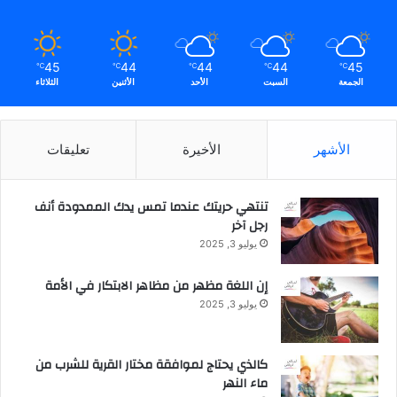
ج
o
*
r
G
45
44
44
44
45
℃
℃
℃
℃
℃
e
الجمعة
السبت
الأحد
الأثنين
الثلاثاء
n
Z
الأشهر
الأخيرة
تعليقات
تنتهي حريتك عندما تمس يدك الممدودة أنف
رجل آخر
يوليو 3, 2025
إن اللغة مظهر من مظاهر الابتكار في الأمة
يوليو 3, 2025
كالذي يحتاج لموافقة مختار القرية للشرب من
ماء النهر