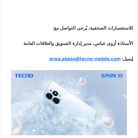
للاستفسارات
الصحفية،
يُرجى
التواصل
مع
:
الأستاذة
أروى عباس،
مدير إدارة التسويق والعلاقات
العامة
إيميل
:
arwa.abass@tecno-mobile.com