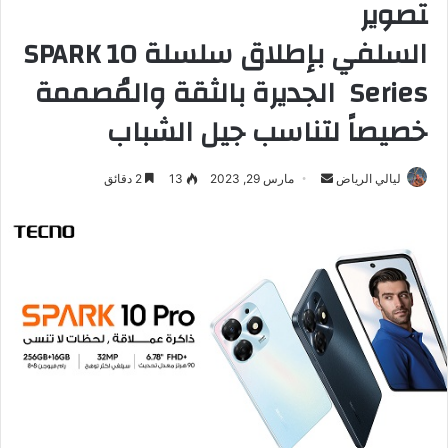
تصوير
السلفي بإطلاق سلسلة SPARK 10
Series الجديرة بالثقة والمُصممة
خصيصاً لتناسب جيل الشباب
ليالي الرياض
أ
مارس 29, 2023
13
2 دقائق
ر
س
ل
ب
ر
ي
د
ا
إ
ل
ك