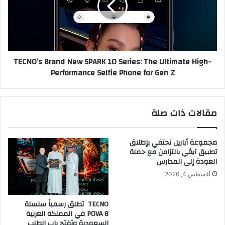
ت
O
ط
’
ل
s
ق
B
م
r
TECNO’s Brand New SPARK 10 Series: The Ultimate High-
ن
a
Performance Selfie Phone for Gen Z
ت
n
ج
d
ا
N
ل
e
مقالات ذات صلة
د
w
و
S
ا
P
مجموعة أباريل تحتفي بإطلاق
ج
A
تطبيق آيڤي بالتزامن مع حملة
ن
R
العودة إلى المدارس
ا
K
أغسطس 4, 2026
ل
1
ص
0
ح
S
TECNO تطلق رسمياً سلسلة
ي
e
POVA 8 في المملكة العربية
ا
r
السعودية وتفتح باب الطلب