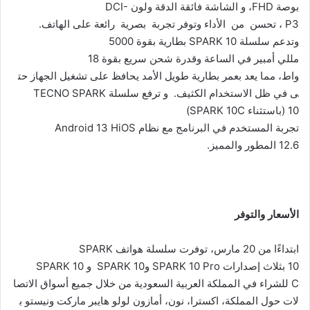
بوصة FHD، و الشاشة فائقة الدقة ولون DCI-
P3 ، تحسن من الأداء وتوفر تجربة بصرية رائعة على الهاتف.
وتدعم سلسلة SPARK 10 بطارية بقوة 5000
مللي أمبير في الساعة وقدرة شحن سريع بقوة 18
واط، مما يعد بعمر بطارية طويل الأمد يحافظ على تشغيل الجهاز حت
ى في ظل الاستخدام الكثيف. و ترفع سلسلة TECNO SPARK
10 (باستثناء SPARK 10C)
تجربة المستخدم في البرنامج مع نظام Android 13 HiOS
12.6 المطور والمميز.
الأسعار وال
توفر
ابتداءًا من 20 مارس، توفرت سلسلة هواتف SPARK
10 بثلاث إصدارات SPARK 10 Pro وSPARK 10 و SPARK 10
C للشراء في المملكة العربية السعودية من خلال جميع أسواق الاتصا
لات حول المملكة، اكسترا، نون، أمازون لولو هايبر ماركت ونيستو ب