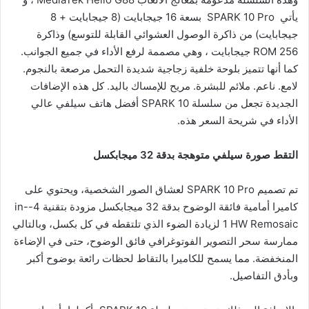
يأتي SPARK 10 Pro بسعة 16 جيجابايت (8 جيجابايت + 8
جيجابايت) من ذاكرة الوصول العشوائي القابلة للتوسع) وذاكرة
ROM 256 جيجابايت ، وهي مصممة لرفع الأداء في جميع الجوانب.
كما أنها تتميز بلوحة خلفية زجاجية شديدة التحمل مرصعة بالنجوم.
لامع. ناعم. ملائم للبشرة. مريح للإمساك باليد. كل هذه الإضافات
الجديدة تجعل من سلسلة SPARK 10 أفضل هاتف سيلفي عالي
الأداء في شريحة السعر هذه.
التقط صورة سيلفي متوهجة بدقة 32 ميجابكسل
تم تصميم SPARK 10 Pro لعشاق الصور الشخصية، ويحتوي على
كاميرا أمامية فائقة الوضوح بدقة 32 ميجابكسل مزودة بتقنية 4-in-
1 HW Remosaic لزيادة الضوء الذي تلتقطه في كل بكسل، وبالتالي
ممارسة سحر التصوير الفوتوغرافي فائق الوضوح، حتى في الإضاءة
المنخفضة. مما يسمح للكاميرا بالتقاط لحظات رائعة بوضوح أكبر
وبأدق التفاصيل.