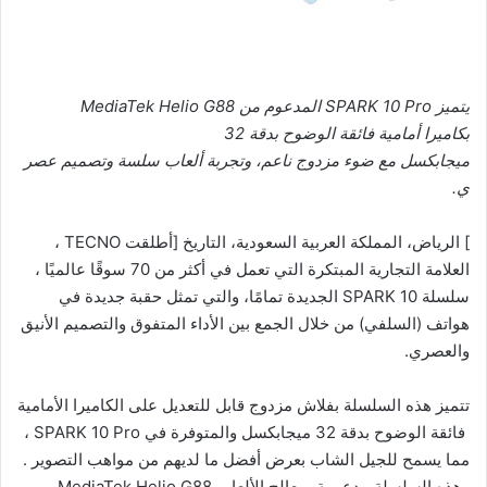
ت
ر
و
ن
يتميز
SPARK 10 Pro
المدعوم
من
MediaTek Helio G88
ي
بكاميرا
أمامية
فائقة
الوضوح
بدقة
32
ا
ميجابكسل
مع
ضوء
مزدوج
ناعم،
وتجربة
ألعاب
سلسة
وتصميم
عصر
ي
.
] الرياض، المملكة العربية السعودية، التاريخ [أطلقت TECNO ،
العلامة التجارية المبتكرة التي تعمل في أكثر من 70 سوقًا عالميًا ،
سلسلة SPARK 10 الجديدة تمامًا، والتي تمثل حقبة جديدة في
هواتف (السلفي) من خلال الجمع بين الأداء المتفوق والتصميم الأنيق
والعصري.
تتميز هذه السلسلة بفلاش مزدوج قابل للتعديل على الكاميرا الأمامية
فائقة الوضوح بدقة 32 ميجابكسل والمتوفرة في SPARK 10 Pro ،
مما يسمح للجيل الشاب بعرض أفضل ما لديهم من مواهب التصوير .
وهذه السلسلة مدعومة بمعالج الألعاب MediaTek Helio G88 ، و