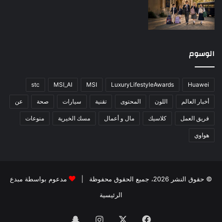
الوسوم
stc
MSI_AI
MSI
LuxuryLifestyleAwards
Huawei
أخبار العالم
اللون
المحتوى
تقنية
سيارات
صحة
عن
فريق العمل
كلاسيك
مال و أعمال
مسك الخيرية
منوعات
هواوي
© حقوق النشر 2026، جميع الحقوق محفوظة |
مدعوم بواسطة
مبدع
الرئيسية
فيسبوك
‫X
انستقرام
سناب