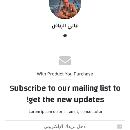
ليالي الرياض
موق
ع
الوي
ب
With Product You Purchase
Subscribe to our mailing list to
get the new updates!
Lorem ipsum dolor sit amet, consectetur.
أ
د