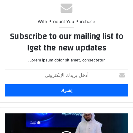
ب
With Product You Purchase
Subscribe to our mailing list to
get the new updates!
Lorem ipsum dolor sit amet, consectetur.
أ
د
خ
ل
ب
ر
ي
د
أ
ك
ر
ا
م