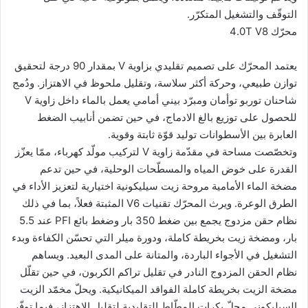
التوقّف والتشغيل المتكرّر.
محرّك 4.0T V8
يعتمد المحرّك على تصميم تقليدي بزاوية V بمقدار 90 درجة لتحقيق
توازن طبيعي، وحركة أكثر سلاسة، وتقليل ملحوظ في الاهتزاز. ودُمج
شاحنان توربو توأمان ومبرّد بيني أمامي يعمل بالماء داخل زاوية V
للحصول على توزيع بالغ الادماج، في حين تضمن أنابيب الضغط
العابرة بين الأسطوانات توليد قوّة ثابتة وقوية.
وتخصّصت مساحة في مقدّمة زاوية V لتركيب مولّد كهرباء، ممّا يعزّز
القدرة على خوض المياه والمسطّحات الوحلية، في حين تدعم
مضخة الماء الأمامية مروحة زيت سيليكونية اختيارية لتعزيز الأداء في
الطرق الوعرة. ويرث المحرّك تقنيات V6 المثبتة فعلاً، بما في ذلك
نظام حقن مزدوج يجمع بين ضغط 350 بار وضغط بائع PFI عند 5.5
بار، ومضخة زيت بخريطة كاملة، ودورة ميلر التي تحسّن الكفاءة وبدء
التشغيل في الأجواء الباردة، والمتانة على المدى البعيد. ويساهم
نظام الحقن المزدوج النادر في تقليل تراكم الكربون، في حين تقلّل
مضخة الزيت بخريطة كاملة الفواقد الميكانيكية. ويحلّ مخمّد الزيت
السيليكوني محلّ بكرات المطّاط التقليدية لتقليل الاهتزاز، فيما توفّر