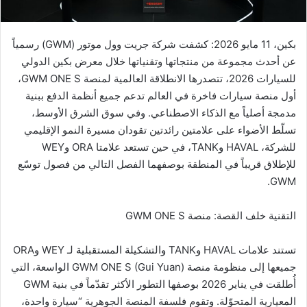
ت
ر
بكين، 11 مايو 2026: كشفت شركة جريت وول موتور (GWM) رسمياً
و
عن أحدث مجموعة من منتجاتها وتقنياتها خلال معرض بكين الدولي
ن
للسيارات 2026، تتصدرها الانطلاقة العالمية لمنصة GWM ONE S،
ي
أول منصة سيارات فاخرة في العالم تدعم جميع أنظمة الدفع ببنية
ا
مدمجة أصلياً مع الذكاء الاصطناعي. وفي سوق الشرق الأوسط،
تسلّط الأضواء على علامتين رائدتين تقودان مسيرة النمو الإقليمي
للشركة، HAVAL وTANK، في حين تستعد علامتا ORA وWEY
للإطلاق قريباً في المنطقة بوصفهما الفصل التالي من فصول توسّع
GWM.
التقنية خلف القصة: منصة GWM ONE S
تستند علامات HAVAL وTANK والتشكيلة المستقبلية لـ WEY وORA
جميعها إلى منظومة منصة GWM ONE S (Gui Yuan) الواسعة، التي
أُطلقت في يناير 2026 بوصفها التطور الأكثر تقدّماً في بنية GWM
المعيارية المتحوّلة. وتقوم فلسفة المنصة الجوهرية “سيارة واحدة،