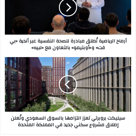
ل
ا
إ
ح
ل
ا
ك
ل
ت
ر
ر
ي
أرماح الرياضية تُطلق مبادرة للصحة النفسية عبر أندية «بي
و
ا
فت» و«أوبتيمو» بالتعاون مع «لبيه»
ن
ض
ي
ي
ة
س
تُ
ي
ط
ل
ل
ي
ق
ك
م
ت
ب
ب
ا
ر
د
و
سيليكت بروبرتي تعزز التزامها بالسوق السعودي وتُعلن
ر
ب
إطلاق مشروع سكني جديد في المملكة المتحدة
ة
ر
ل
ت
ل