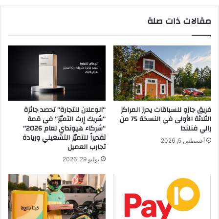
ي
ص
ت
مقالات ذات صلة
ح
ع
ة
ز
ا
ز
ل
ا
ن
ل
ف
ت
س
ز
ي
ا
ة
م
فريق جازو للسباقات يحرز المراكز
“الوعلان للتجارة” تحصد جائزة
ع
ه
الثلاثة الأولى في النسخة 75 من
“شريك إرث التميّز” في قمة
ب
ا
رالي فنلندا
“شركاء هيونداي لعام 2026”
ر
ب
تقديراً للتميّز التشغيلي وريادة
أغسطس 5, 2026
أ
تجارب العميل
ا
ن
ل
يوليو 29, 2026
د
س
ي
و
ة
ق
«
ا
ب
ل
ي
س