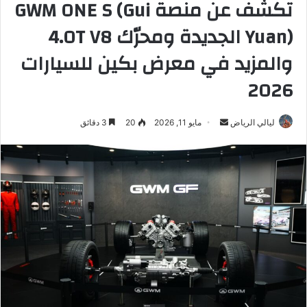
تكشف عن منصة GWM ONE S (Gui
Yuan) الجديدة ومحرّك 4.0T V8
والمزيد في معرض بكين للسيارات
2026
ليالي الرياض
أ
مايو 11, 2026
20
3 دقائق
ر
س
ل
ب
ر
ي
د
ا
إ
ل
ك