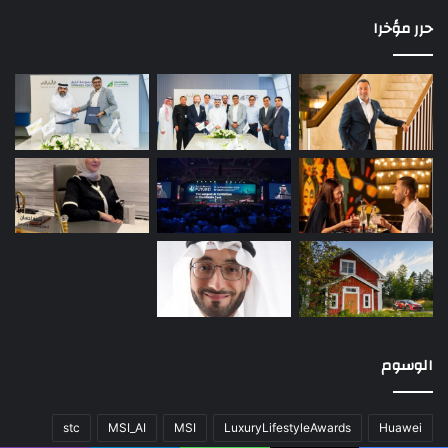
حرر مؤخرا
الوسوم
stc
MSI_AI
MSI
LuxuryLifestyleAwards
Huawei