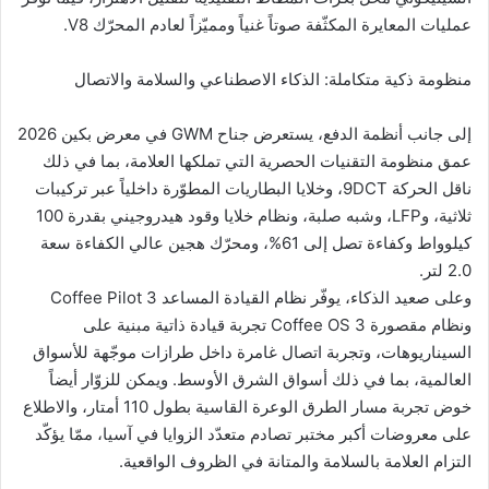
عمليات المعايرة المكثّفة صوتاً غنياً ومميّزاً لعادم المحرّك V8.
منظومة ذكية متكاملة: الذكاء الاصطناعي والسلامة والاتصال
إلى جانب أنظمة الدفع، يستعرض جناح GWM في معرض بكين 2026
عمق منظومة التقنيات الحصرية التي تملكها العلامة، بما في ذلك
ناقل الحركة 9DCT، وخلايا البطاريات المطوّرة داخلياً عبر تركيبات
ثلاثية، وLFP، وشبه صلبة، ونظام خلايا وقود هيدروجيني بقدرة 100
كيلوواط وكفاءة تصل إلى 61%، ومحرّك هجين عالي الكفاءة سعة
2.0 لتر.
وعلى صعيد الذكاء، يوفّر نظام القيادة المساعد Coffee Pilot 3
ونظام مقصورة Coffee OS 3 تجربة قيادة ذاتية مبنية على
السيناريوهات، وتجربة اتصال غامرة داخل طرازات موجّهة للأسواق
العالمية، بما في ذلك أسواق الشرق الأوسط. ويمكن للزوّار أيضاً
خوض تجربة مسار الطرق الوعرة القاسية بطول 110 أمتار، والاطلاع
على معروضات أكبر مختبر تصادم متعدّد الزوايا في آسيا، ممّا يؤكّد
التزام العلامة بالسلامة والمتانة في الظروف الواقعية.