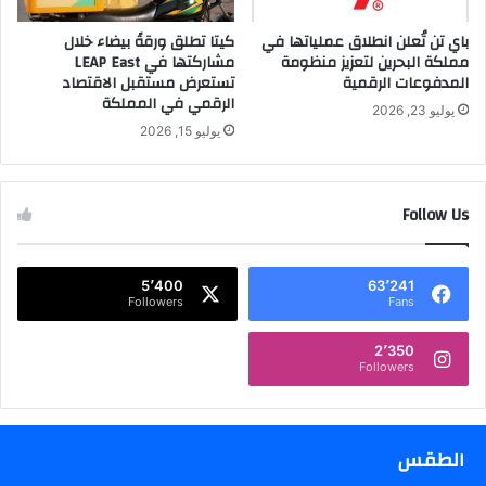
ف
ع
باي تن تُعلن انطلاق عملياتها في
كيتا تطلق ورقةً بيضاء خلال
ت
و
مملكة البحرين لتعزيز منظومة
مشاركتها في LEAP East
»
د
المدفوعات الرقمية
تستعرض مستقبل الاقتصاد
و
ي
الرقمي في المملكة
«
و
يوليو 23, 2026
أ
تُ
يوليو 15, 2026
و
ع
ب
ل
ت
ن
Follow Us
ي
إ
م
ط
و
ل
5٬400
63٬241
»
ا
Followers
Fans
ب
ق
ا
م
2٬350
ل
ش
Followers
ت
ر
ع
و
ا
ع
و
س
الطقس
ن
ك