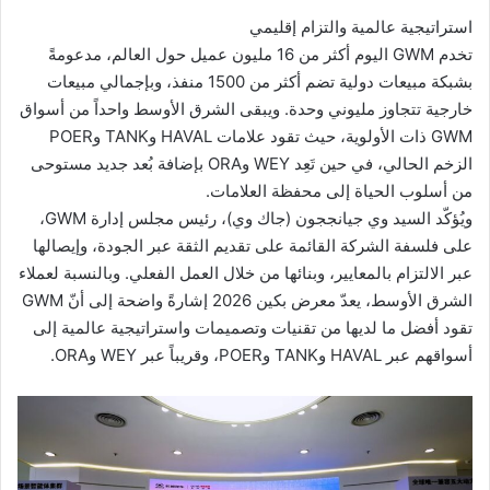
استراتيجية عالمية والتزام إقليمي
تخدم GWM اليوم أكثر من 16 مليون عميل حول العالم، مدعومةً
بشبكة مبيعات دولية تضم أكثر من 1500 منفذ، وبإجمالي مبيعات
خارجية تتجاوز مليوني وحدة. ويبقى الشرق الأوسط واحداً من أسواق
GWM ذات الأولوية، حيث تقود علامات HAVAL وTANK وPOER
الزخم الحالي، في حين تَعِد WEY وORA بإضافة بُعد جديد مستوحى
من أسلوب الحياة إلى محفظة العلامات.
ويُؤكّد السيد وي جيانججون (جاك وي)، رئيس مجلس إدارة GWM،
على فلسفة الشركة القائمة على تقديم الثقة عبر الجودة، وإيصالها
عبر الالتزام بالمعايير، وبنائها من خلال العمل الفعلي. وبالنسبة لعملاء
الشرق الأوسط، يعدّ معرض بكين 2026 إشارةً واضحة إلى أنّ GWM
تقود أفضل ما لديها من تقنيات وتصميمات واستراتيجية عالمية إلى
أسواقهم عبر HAVAL وTANK وPOER، وقريباً عبر WEY وORA.