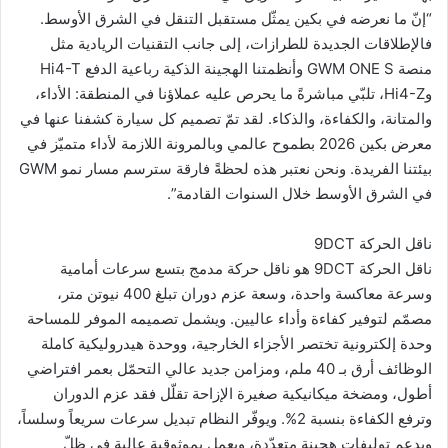
“إنّ ما نعرضه في بكين يمثّل مستقبل التنقل في الشرق الأوسط.
فالإطلاقات الجديدة للطرازات، إلى جانب التقنيات الريادية مثل
منصة GWM ONE S وأنظمتنا الهجينة الذكية رباعية الدفع Hi4-T
وHi4-Z، تلبّي مباشرةً ما يحرص عليه عملاؤنا في المنطقة: الأداء،
والمتانة، والكفاءة، والذكاء. لقد تمّ تصميم كل سيارة كشفنا عنها في
معرض بكين 2026 بطموح عالمي وبالمرونة اللازمة لأداء متميّز في
بيئتنا الفريدة. ونحن نعتبر هذه لحظةً فارقة سترسم مسار نمو GWM
في الشرق الأوسط خلال السنوات القادمة”.
ناقل الحركة 9DCT
ناقل الحركة 9DCT هو ناقل حركة مدمج بتسع سرعات أمامية
وسرعة معاكسة واحدة، وسعة عزم دوران تبلغ 400 نيوتن متر،
مصمّم لتوفير كفاءة وأداء عاليين. ويشمل تصميمه الموفر للمساحة
وحدة إلكترونية تختصر الأجزاء الخارجية، ووحدة هيدروليكية كاملة
الوظائف أرق بـ 40 ملم، ومزامن جديد عالي التحمّل بعمر افتراضي
أطول، ومضخة ميكانيكية صغيرة الإزاحة تقلّل فقد عزم الدوران
وترفع الكفاءة بنسبة 2%. ويوفّر النظام تبديل سرعات سريعاً وسلساً،
ويدعم توليفات هجينة متعدّدة، ويعمل بموثوقية عالية في ظلّ