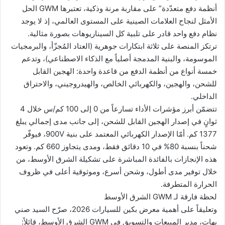
أنظمة دفع متعدّدة” على مقاربة مرنة وذكية، تعتبرها GWM الحل
الأمثل لنجاح العلامات الصينية على المستوى العالمي، إذ لا يوجد
نظام دفع واحد قادر على تلبية كل السيناريوهات بصورة مثالية.
ترتكز المنصة على ثلاثة ابتكارات جوهرية (العتاد المُجزّأ، والبرمجيات
الموسومة، والبنية المدمجة أصلياً مع الذكاء الاصطناعي)، وتدعم
خمسة أنواع من أنظمة الدفع من قاعدة واحدة: الهجين القابل
للشحن، والهجين، والكهربائي الخالص، والهيدروجيني، والاحتراق
الداخلي.
تتضمّن أبرز مؤشرات الأداء تسارعاً من 0 إلى 100 كم/س خلال 4
ثوانٍ في إصدار الهجين القابل للشحن، إلى جانب مدى إجمالي يبلغ
1377 كم. أمّا الإصدار الكهربائي المعتمد على بنية 900V، فيوفّر
شحناً بنسبة 80% في 10 دقائق فقط، ومدى يتجاوز 660 كم. وتعود
هذه الإنجازات بالفائدة المباشرة على تشكيلة الشرق الأوسط، من
خلال توفير مدى أطول، وشحن أسرع، وموثوقية أعلى في ظروف
الحرارة المتطرفة.
لحظة فارقة لـ GWM الشرق الأوسط
وتعليقاً على أهمية معرض بكين للسيارات 2026، صرّح السيد صني
بهات، مدير المبيعات والتسويق في GWM الشرق الأوسط، قائلاً: