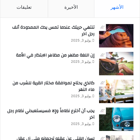
ق
الأشهر
الأخيرة
تعليقات
ب
ف
تنتهي حريتك عندما تمس يدك الممدودة أنف
ئ
رجل آخر
ة
س
يوليو 3, 2025
ا
ي
إن اللغة مظهر من مظاهر الابتكار في الأمة
د
يوليو 3, 2025
ب
ا
ي
كالذي يحتاج لموافقة مختار القرية للشرب من
س
ماء النهر
ا
يوليو 3, 2025
ي
د
يجب أن أخترع نظاماً وإلا فسيستعبدني نظام رجل
ف
آخر
ي
يوليو 3, 2025
ر
ا
لسان الفتى عن عقله ترجمانه متى زل عقل
ل