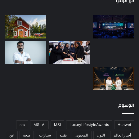
حرر مؤخرا
الوسوم
stc
MSI_AI
MSI
LuxuryLifestyleAwards
Huawei
أخبار العالم
اللون
المحتوى
تقنية
سيارات
صحة
عن