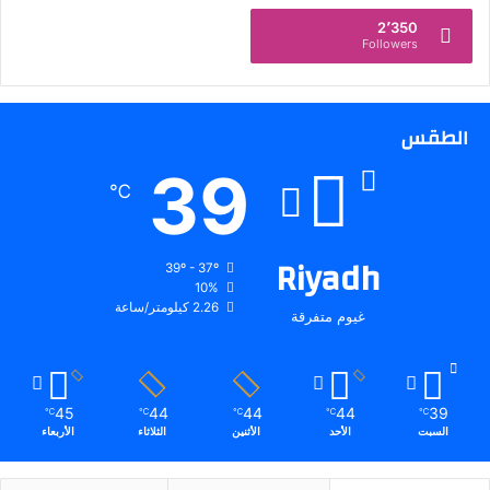
٠
2٬350
٢
Followers
٥
:
إ
ب
الطقس
ر
ا
39
℃
ه
ي
م
Riyadh
ا
39º - 37º
ل
10%
م
2.26 كيلومتر/ساعة
غيوم متفرقة
ه
ن
ا
ي
45
44
44
44
39
℃
℃
℃
℃
℃
ح
السبت
الأحد
الأثنين
الثلاثاء
الأربعاء
ق
ق
ل