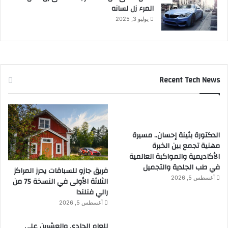
المرء زل لسانه
ي
عُ
يوليو 3, 2025
م
ا
ن
ا
ل
Recent Tech News
د
و
ل
ي
الدكتورة بثينة إحسان.. مسيرة
مهنية تجمع بين الخبرة
الأكاديمية والمواكبة العالمية
في طب الجلدية والتجميل
فريق جازو للسباقات يحرز المراكز
أغسطس 5, 2026
الثلاثة الأولى في النسخة 75 من
رالي فنلندا
أغسطس 5, 2026
للعام الحادي والعشرين على