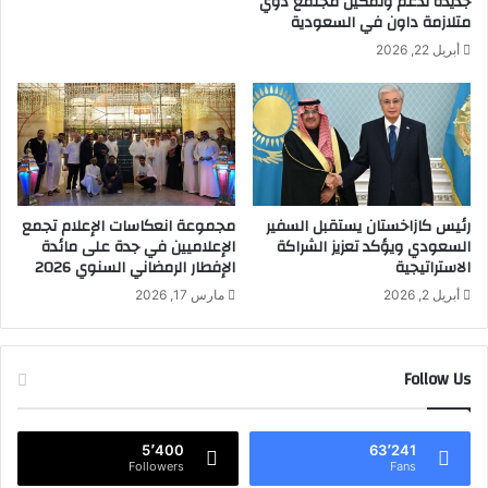
جديدة لدعم وتمكين مجتمع ذوي
ر
متلازمة داون في السعودية
ف
أبريل 22, 2026
ي
ر
ا
ل
ي
د
ا
ك
رئيس كازاخستان يستقبل السفير
مجموعة انعكاسات الإعلام تجمع
السعودي ويؤكد تعزيز الشراكة
الإعلاميين في جدة على مائدة
ا
الاستراتيجية
الإفطار الرمضاني السنوي 2026
ر
ا
أبريل 2, 2026
مارس 17, 2026
ل
س
ع
Follow Us
و
د
ي
ة
5٬400
63٬241
Followers
Fans
٢