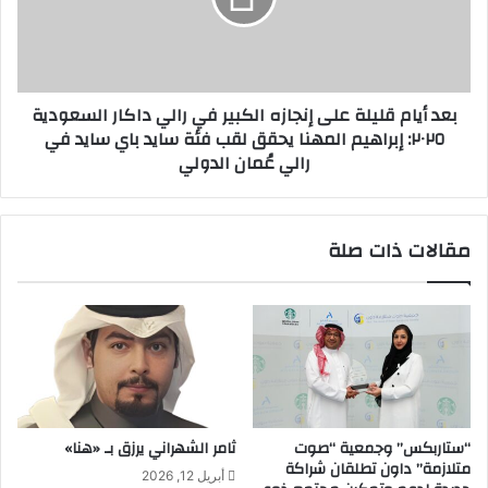
ر
ا
ا
م
ن
ق
ي
ل
بعد أيام قليلة على إنجازه الكبير في رالي داكار السعودية
ي
٢٠٢٥: إبراهيم المهنا يحقق لقب فئة سايد باي سايد في
ل
رالي عُمان الدولي
ة
ع
ل
ى
مقالات ذات صلة
إ
ن
ج
ا
ز
ه
ا
ل
ك
“ستاربكس” وجمعية “صوت
ثامر الشهراني يرزق بـ «هنا»
ب
متلازمة” داون تطلقان شراكة
أبريل 12, 2026
ي