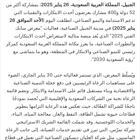
ن
الجبيل، المملكة العربية السعودية،
26
يناير 2025:
بمشاركة أكثر من
ي
52 دولة و400 مشارك يعرضون أحدث الابتكارات والتقنيات التي
ا
تدعم الاستدامة والنمو الصناعي، انطلقت اليوم (
الأحد الموافق
26
يناير 2025)
في مدينة الجبيل الصناعية، فعاليات “معرض سابك
الفني 2025” الذي يُعد منصة مثالية لاستعراض أحدث الابتكارات
والتطورات الصناعية، ما يعرز مكانة المملكة العربية السعودية كمركز
رئيسي للنمو الصناعي والابتكار في المنطقة، وهو ما يتماشى مع
“رؤية السعودية 2030”.
ويُسلّط المعرض، الذي تستمر فعالياته حتى 30 يناير الجاري، الضوء
على مساهمات الرعاة الرئيسيين في دفع عجلة التنمية الصناعية
والاقتصادية وبناء مستقبل قائم على الاستدامة والابتكار. وتضم قائمة
الرعاة نخبة من الشركات السعودية والإقليمية التي تُجسد نموذجًا
ناجحًا للشراكة الفعّالة، حيث تعكس هذه الرعاية التزامها بتطوير
قطاعات حيوية تشمل الطاقة، النفط والغاز، معالجة المياه، البناء،
والخدمات اللوجستية. وقد شملت القائمة الشريك الاستراتيجي
شركة تمرّس، التي تبرز في تقديم خدمات الصيانة، إلى جانب الرعاة
الماسيين، مثل شركة العليان ديسكون الصناعية التي تعمل في قطاع