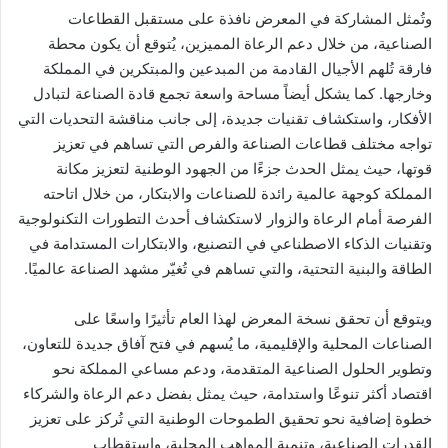
وتُمثل المشاركة في المعرض نافذة على مستقبل القطاعات
الصناعية، من خلال دعم الرعاة المميزين، يُتوقع أن يكون محطة
فارقة تُلهم الأجيال القادمة من المبدعين والمبتكرين في المملكة
وخارجها. كما يشكل أيضاً مساحة واسعة تجمع قادة الصناعة لتبادل
الأفكار، واستكشاف تقنيات جديدة، إلى جانب مناقشة التحديات التي
تواجه مختلف قطاعات الصناعة والفرص التي تساهم في تعزيز
قوتها، حيث يمثل الحدث جزءًا من الجهود الوطنية لتعزيز مكانة
المملكة كوجهة عالمية رائدة للصناعات والابتكار، من خلال اتاحته
الفرصة أمام الرعاة والزوار لاستكشاف أحدث التطورات التكنولوجية
وتقنيات الذكاء الاصطناعي في التصنيع، والابتكارات المستدامة في
الطاقة والبنية التحتية، والتي تساهم في تُغيّر مشهد الصناعة عالميًا.
ويتوقع أن تحقق نسخة المعرض لهذا العام تأثيرًا واسعًا على
الصناعات المحلية والإقليمية، ما يُسهم في فتح آفاق جديدة للتعاون،
وتطوير الحلول الصناعية المتقدمة، ودعم مساعي المملكة نحو
اقتصاد أكثر تنوعًا واستدامة، حيث يمثل بفضل دعم الرعاة والشركاء
خطوة إضافية نحو تحقيق الطموحات الوطنية التي تُركز على تعزيز
القدرات الصناعية، وتنمية المواهب المحلية، واستقطاب