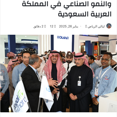
والنمو الصناعي في المملكة
العربية السعودية
ليالي الرياض
أ
يناير 26, 2025
12
2 دقائق
ر
س
ل
ب
ر
ي
د
ا
إ
ل
ك
ت
ر
و