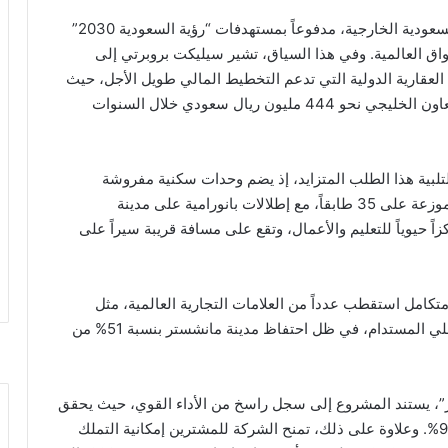
ويأتي هذا الإطلاق في ظل تنامي نشاط الاستثمارات السعودية الخارجية، مدفوعاً بمستهدفات “رؤية السعودية 2030”
واق العالمية. وفي هذا السياق، تشير سيليكت بروبرتي إلى
لعقارية الدولية التي تدعم التخطيط المالي طويل الأجل، حيث
بلغت الإيرادات الإجمالية من مستثمري دول مجلس التعاون الخليجي نحو 444 مليون ريال سعودي خلال السنوات
لبية هذا الطلب المتزايد، إذ يضم وحدات سكنية مفروشة
ومؤجرة بالكامل أيضاً. ويتألف المشروع من 417 شقة موزعة على 35 طابقاً، مع إطلالات بانورامية على مدينة
رمز البريدي M1، التي تُعد مركزاً حيوياً للتعليم والأعمال، وتقع على مسافة قريبة سيراً على
مل استقطب عدداً من العلامات التجارية العالمية، مثل
“بوما” لنقل مقارها إليه، ما يعزز مستويات الطلب المحلي المستدام، في ظل احتفاظ مدينة مانشستر بنسبة 51% من
ير”، يستند المشروع إلى سجل راسخ من الأداء القوي، حيث يحقق
عوائد إيجارية تصل إلى 7.8%، مع نسبة إشغال تبلغ 98.5%. وعلاوة على ذلك، تمنح الشركة للمشترين إمكانية التملك