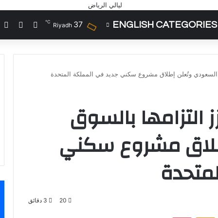
℃
37
ENGLISH CATEGORIES
تسجيل الد
مقال 
إ
Riyadh
 السعودي وتُعلن إطلاق مشروع سكني جديد في المملكة المتحدة
 التزامها بالسوق
طلاق مشروع سكني
لمتحدة
20
3 دقائق
VKontak
Odnoklassniki
‫Pocket