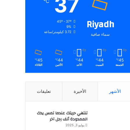
37
℃
Riyadh
45º - 37º
9%
3.72 كيلومتر/ساعة
سماء صافية
45
44
44
44
45
℃
℃
℃
℃
℃
الجمعة
السبت
الأحد
الأثنين
الثلاثاء
الأشهر
الأخيرة
تعليقات
تنتهي حريتك عندما تمس يدك
الممدودة أنف رجل آخر
يوليو 3, 2025