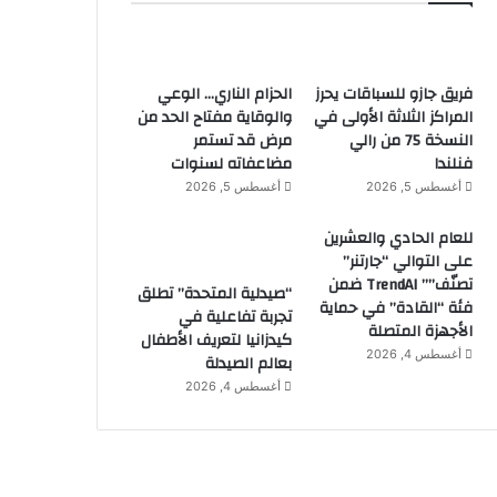
فريق جازو للسباقات يحرز
الحزام الناري… الوعي
المراكز الثلاثة الأولى في
والوقاية مفتاح الحد من
النسخة 75 من رالي
مرض قد تستمر
فنلندا
مضاعفاته لسنوات
أغسطس 5, 2026
أغسطس 5, 2026
للعام الحادي والعشرين
على التوالي “جارتنر”
تصنّف”” TrendAI ضمن
“صيدلية المتحدة” تطلق
فئة “القادة” في حماية
تجربة تفاعلية في
الأجهزة المتصلة
كيدزانيا لتعريف الأطفال
أغسطس 4, 2026
بعالم الصيدلة
أغسطس 4, 2026