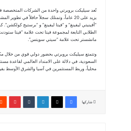
تُعد سيليكت بروبرتي واحدة من الشركات المتخصصة في
يزيد على 20 عاماً، وتمتلك سجلاً حافلاً في تط
“أفينيتي ليفينغ” و “فيتا ليفينغ” و “برستيج كولكشن”. 
الطلابي التابعة لمجموعة فيتا تحت علامة “فيتا ستود
مانشستر تحت علامة “سيتي سويتس”.
وتتمتع سيليكت بروبرتي بحضور دولي قوي من خلال مكات
السعودية، في دلالة على الامتداد العالمي لقاعدة مستث
محلياً، وربط المستثمرين في آسيا والشرق الأوسط بفر
فيسبوك
‫X
لينكدإن
‏Tumblr
بينتيريست
شاركها