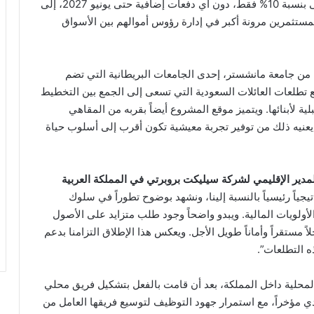
الفوري، أو الاستفادة من خطة دفع مرنة تبدأ بدفعة أولى بنسبة 10% فقط، دون أي دفعات إضافية حتى يونيو 2027، إلى
لمستثمرين مرونة أكبر في إدارة رؤوس أموالهم بين الأسواق
 من جامعة مانشستر، إحدى الجامعات البريطانية التي تضم
 مع تطلعات العائلات السعودية التي تسعى إلى الجمع بين التخطيط
ة لأبنائها. ويتميز موقع المشروع أيضاً بقربه من المقاهي
نيه ذلك من توفير تجربة معيشية تكون أقرب إلى أسلوب حياة
مدير الإقليمي لشركة سيليكت بروبرتي في المملكة العربية
تيجياً رئيسياً بالنسبة إلينا، ونشهد بوضوح تطوراً في سلوك
ة 2030 في إعادة تشكيل الأولويات المالية. ويبدو واضحاً وجود طلب متزايد على الأصول
لاً مستقراً وأماناً طويل الأجل. ويعكس هذا الإطلاق التزامنا بدعم
 التطلعات”.
 المحلية داخل المملكة، بعد أن قامت بالفعل بتشكيل فريق محلي
 مؤخراً، مع استمرار جهود التوظيف لتوسيع فريقها العامل من