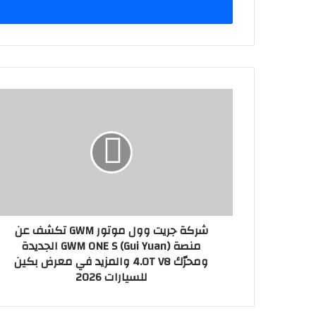
ل
ب
ر
ي
د
ك
ش
ا
ر
ل
ك
إ
ة
ل
ج
ك
ر
ت
ي
ر
ت
و
و
ن
شركة جريت وول موتور GWM تكشف عن
و
ي
منصة GWM ONE S (Gui Yuan) الجديدة
ل
ومحرّك 4.0T V8 والمزيد في معرض بكين
م
للسيارات 2026
و
ت
و