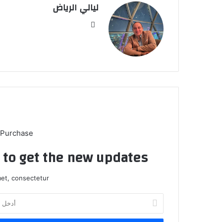
ليالي الرياض
موق
ع
الوي
ب
 Purchase
t to get the new updates!
et, consectetur.
أ
د
خ