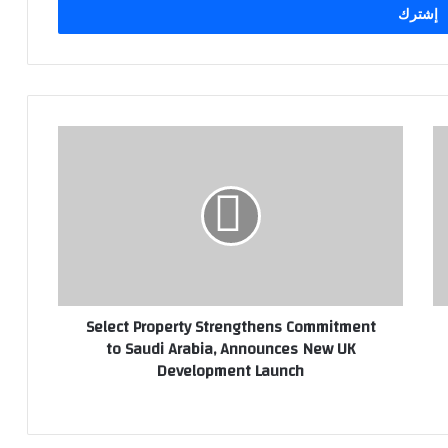
S
e
l
e
c
t
P
r
o
Select Property Strengthens Commitment
p
to Saudi Arabia, Announces New UK
e
Development Launch
r
t
y
S