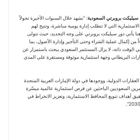
 سيليكت بروبرتي السعودية
: “نشهد خلال السنوات الأخيرة تحولاً
ستثمارية التي لا تتطلب إدارة يومية مباشرة، وتتيح لهم
نا يأتي دور سيليكت بروبرتي على وجه التحديد، حيث نتولى
اً من إكمال عملية الشراء وحتى التأجير وإدارة الأصول، بما
في الوقت ذاته، لا يزال المستثمر السعودي يبحث باستمرار عن
قارات البريطاني وجهة استثمارية موثوقة ومستقرة على المدى
من الخبرة في قطاع العقارات الدولية، ووجودها في دولة الإمارات العربية المتحدة
 المستثمرين السعوديين الباحثين عن فرص استثمارية عالمية ميسّرة
يق أهداف تنويع المحافظ الاستثمارية، وتعزيز الانخراط في