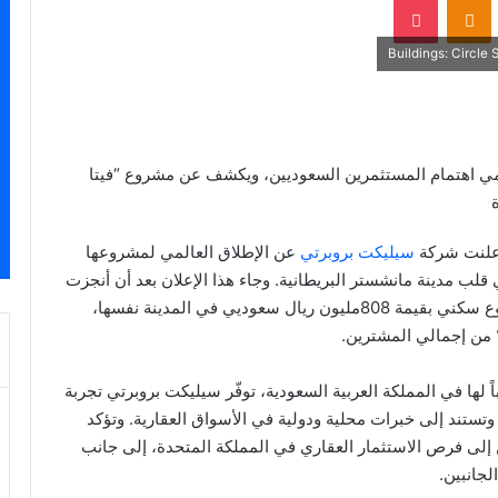
امي اهتمام المستثمرين السعوديين، ويكشف عن مشروع “فيتا
علنت شركة
سيليكت بروبرتي
عن الإطلاق العالمي لمشروعها
لب مدينة مانشستر البريطانية. وجاء هذا الإعلان بعد أن أنجزت
بنجاح “ون بورت ستريت” في يناير الماضي، وهو مشروع سكني بقيمة 808مليون ريال سعوديي في المدينة نفسها،
لها في المملكة العربية السعودية، توفّر سيليكت بروبرتي تجربة
 وتستند إلى خبرات محلية ودولية في الأسواق العقارية. وتؤكد
إلى فرص الاستثمار العقاري في المملكة المتحدة، إلى جانب
لجانبين.