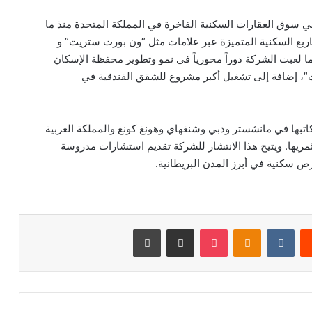
 سوق العقارات السكنية الفاخرة في المملكة المتحدة منذ ما
وير المشاريع السكنية المتميزة عبر علامات مثل “ون بورت ستريت” و
كما لعبت الشركة دوراً محورياً في نمو وتطوير محفظة الإسكان
نت”، إضافة إلى تشغيل أكبر مشروع للشقق الفندقية في
بها في مانشستر ودبي وشنغهاي وهونغ كونغ والمملكة العربية
مريها. ويتيح هذا الانتشار للشركة تقديم استشارات مدروسة
ص سكنية في أبرز المدن البريطانية.
‏Reddit
‏VKontakte
Odnoklassniki
‫Pocket
مشاركة عبر البريد
طباعة