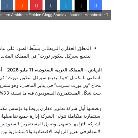
س
ل
Buildings: Circle Square Architect: Fielden Clegg Bradley Location: Manchester
ب
ر
ي
د
المطوّر العقاري البريطاني يسلّط الضوء على تن
ا
إ
ليفينغ سيركل سكوير نورث” في المملكة المتحدة
ل
الرياض – المملكة العربية السعودية، 11 مايو 2026
– أ
ك
السكني المكتمل “فيتا ليفينغ سيركل سكوير نورث” في ق
ت
ر
و
حيث شكّل المستثمرون السعوديون فيه ما نسبته 33% من إجمالي المشترين.
ن
ي
وبصفتها أول شركة تطوير عقاري بريطانية تؤسس مكتباً 
ا
استثمارية متكاملة تتولى الشركة إدارة جميع تفاصيلها،
الشركة التزامها بتسهيل وصول المستثمرين السعوديين 
الإسهام في تعزيز الروابط الاقتصادية والاستثمارية بين ا