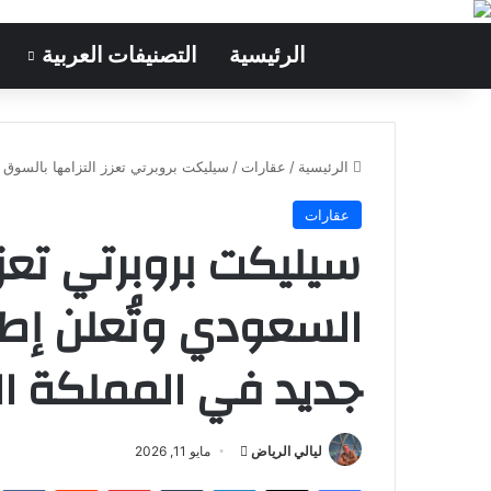
الرئيسية
التصنيفات العربية
الرئيسية
/
عقارات
/
سيليكت بروبرتي تعزز التزامها بالسوق
عقارات
سيليكت بروبرتي تعزز
السعودي وتُعلن إ
جديد في المملكة ا
ليالي الرياض
أ
مايو 11, 2026
ر
فيسبوك
‫X
لينكدإن
‏Tumblr
بينتيريست
‏Reddit
‏te