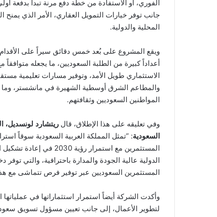
جانب توفر خيارات التمويل العقاري، الأمر الذي يمنح ا
المحلية والدولية.
ويقع المشروع على بُعد خمس دقائق سيراً على الأقدام
أعداداً كبيرة من الطلبة السعوديين، ما يجعله متوافقاً
الاستثماري طويل الأمد، وتوفير مسارات تعليمية مستقبلي
والمطاعم الشرق أوسطية الشهيرة في مانشستر، وما يع
المواطنين السعوديين وثقافتهم.
وفي تعليقه على هذا الإطلاق، قال
ريتشارد لونسديل، ال
السعودية
: “تمثل المملكة العربية السعودية سوقاً استرا
المستثمرين مع استمرار رؤي
الدولية عالية الجودة والمدارة باحترافية، والتي توفر دخ
المستثمرين السعوديين عبر توفير فرص تتماشى مع هذه
وأكدت الشركة أيضاً استمرار استثماراتها في عملياتها
لتطوير الأعمال، إلى جانب تعيين مسؤول تسويق سعودي