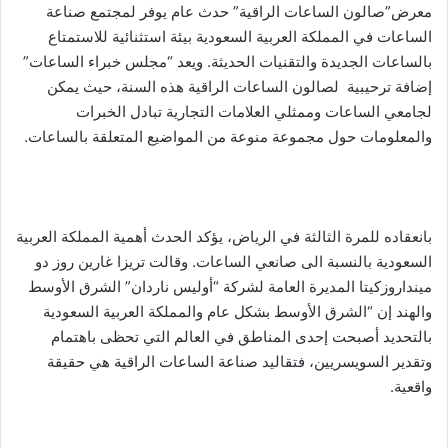
ر
معرض”صالون الساعات الراقية” حدث عام يوفر لمجتمع صناعة
و
الساعات في المملكة العربية السعودية بيئة استثنائية للاستمتاع
ن
بالساعات الجديدة والتقنيات الحديثة. ويعد “مجلس خبراء الساعات”
ي
إضافة ترحيبية لصالون الساعات الراقية هذه السنة، حيث يمكن
ا
لجامعي الساعات وممثلي العلامات التجارية تبادل الخبرات
والمعلومات حول مجموعة منوعة من المواضيع المتعلقة بالساعات.
بانعقاده للمرة الثالثة في الرياض، يؤكد الحدث أهمية المملكة العربية
السعودية بالنسبة الى صانعي الساعات. وقالت تريزا غارين روز دو
مينداروزكيتا المديرة العامة لشركة “أوليس ناردان” الشرق الأوسط
والهند إن “الشرق الأوسط بشكل عام والمملكة العربية السعودية
بالتحديد أصبحت إحدى المناطق في العالم التي تحظى باهتمام
وتقدير السويسريين، فتقاليد صناعة الساعات الراقية هي حقيقة
واقعية.