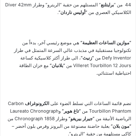
44 من “
برايتلنع
” المستلهم من حقبة “الريترو” وطراز Diver 42mm
الكلاسيكي العصري من
“أوليس ناردان”
.
“موازين الساعات العظيمة”
هي موضع رئيسي آخر، بدءاً من
تكنولوجيا مستقبلية في مذبذب عالي السرعة المتمثل في طراز
Defy Inventor من
“زنيث”
، الى طراز أكثر كلاسيكية كساعة
Villeret Tourbillon 12 Jours من
“بلانبان”
مع خزان الطاقة
احتياطية استثنائي.
تضم قائمة الساعات التي تسلط الضوء على
الكرونوغراف
Carbon
Tourbillon Phantom من
“تاغ هوير”
وLaureato Chronograph
الرياضية الأنيقة من
“جيرار بيريغو”
وطراز 1858 Chronograph من
“مون بلان”
بعلبة حاضنة مصنوعة من البرونز وقرص بلون أخضر –
كاكي مستلهمة من حقبة “الريترو”.