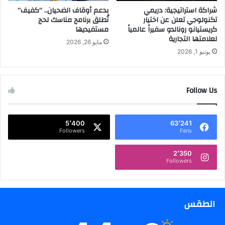
ﭬ
شراكة استراتيجية: دريمي
بدعم أوقاف الضحيان.. “كفيف”
ح
و
تكنولوجي تعلن عن اختيار
تُطلق برنامج مناسك لحج
ب
كريستيانو رونالدو سفيراً عالمياً
مستفيديها
ك
ا
لعلامتها التجارية
س
ت
مايو 26, 2026
س
ا
يونيو 1, 2026
ي
ل
ن
ب
م
ر
Follow Us
ا
د
ا
ف
ل
ي
أ
5٬400
63٬241
ا
Followers
Fans
ف
ل
خ
ب
2٬350
م
ك
Followers
ف
ي
ي
ر
م
ي
ر
.
الطقس
ك
.
ز