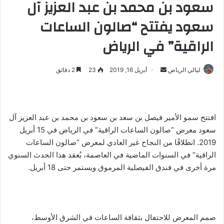
سعود بن محمد بن عبد العزيز آل
سعود يفتتح “صالون الساعات
الراقية” في الرياض
ليالي الرياض
أ
أبريل 16, 2019
23
2 دقائق
ر
س
ل
افتتح سمو الأمير فيصل بن سعد بن سعود بن محمد بن عبد العزيز آل
ب
سعود معرض “صالون الساعات الراقية” في الرياض في 15 أبريل
ر
2019. انطلاقًا من النجاح غير العادي لمعرض “صالون الساعات
ي
د
الراقية” في السنوات الماضية في العاصمة، يُعقد هذا الحدث السنوي
ا
مرة أخرى في فندق الفيصلية المرموق ويستمر حتى 18 أبريل.
إ
ل
ك
ت
صمم المعرض للاحتفال بثقافة الساعات في الشرق الأوسط،