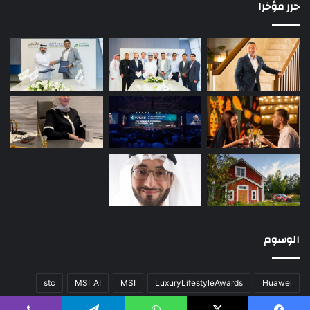
حرر مؤخرا
الوسوم
stc
MSI_AI
MSI
LuxuryLifestyleAwards
Huawei
أخبار العالم
اللون
المحتوى
تقنية
سيارات
صحة
عن