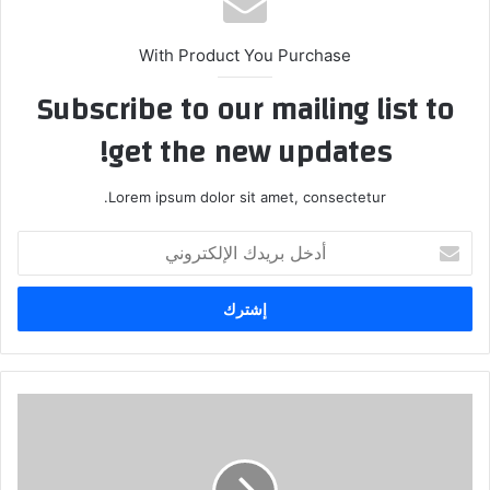
With Product You Purchase
Subscribe to our mailing list to
get the new updates!
Lorem ipsum dolor sit amet, consectetur.
أ
د
خ
ل
ب
ر
ي
د
م
ك
ا
ا
ج
ل
د