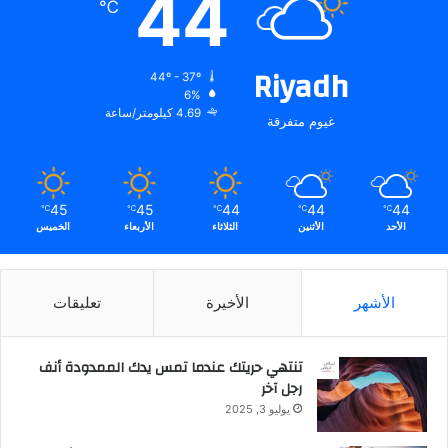
44
℃
ا
ل
م
Riyadh
م
44º - 37º
ل
6%
ك
4.69 كيلومتر/ساعة
غيوم متفرقة
ة
ف
ي
ا
45
45
44
44
44
℃
℃
℃
℃
℃
ل
الأحد
الأثنين
الثلاثاء
الأربعاء
الخميس
ر
ي
ا
ض
الأشهر
الأخيرة
تعليقات
.
.
تنتهي حريتك عندما تمس يدك الممدودة أنف
رجل آخر
يوليو 3, 2025