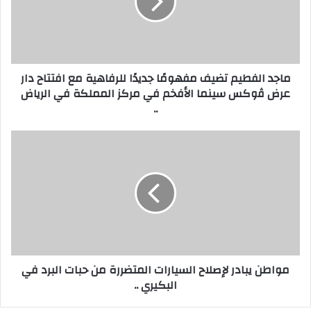
إ
ا
ل
ل
ك
ف
ت
ط
ر
ي
ماجد الفطيم تضيف مفهومًا جديدًا للرفاهية مع افتتاح دار
و
م
عرض ﭬوكس سينما الأفخم في مركز المملكة في الرياض
ن
ت
..
ي
ض
ي
ف
م
م
و
ف
ا
ه
ط
و
ن
مً
ي
ا
ب
ج
ا
د
د
مواطن يبادر لإصلاح السيارات المتضررة من حبات البرد في
ي
ر
البكيري ..
دً
ل
ا
إ
ل