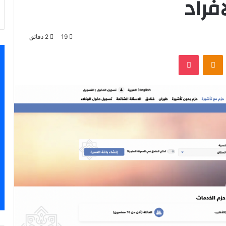
فراد
19
2 دقائق
VKontak
Odnoklassniki
‫Pocket