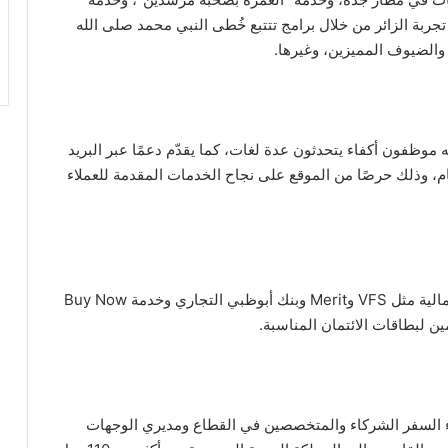
جربة الزائر من خلال برامج تتتبع خُطى النبي محمد صلى الله
والضيوف المميزين، وغيرها.
موظفون أكفاء يتحدثون عدة لغات، كما يقدّم دعمًا عبر البريد
ام، وذلك حرصًا من الموقع على نجاح الخدمات المقدمة للعملاء
كذلك، أبرم الموقع شراكة مع العديد من المؤسسات المالية مثل VFS وMerit وبنك أبوظبي التجاري وخدمة Buy Now
اء السفر الشركاء والمتخصصين في القطاع ومديري الوجهات