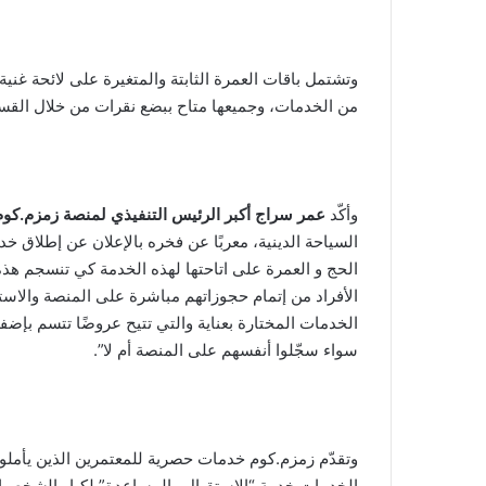
وتشتمل باقات العمرة الثابتة والمتغيرة على لائحة غني
من الخدمات، وجميعها متاح ببضع نقرات من خلال القس
وأكّد
عمر
سراج
أكبر الرئيس التنفيذي لمنصة زمزم.كوم
السياحة الدينية، معربًا عن فخره بالإعلان عن إطلاق خد
الحج و العمرة على اتاحتها لهذه الخدمة كي تنسجم هذه
الأفراد من إتمام حجوزاتهم مباشرة على المنصة والا
الخدمات المختارة بعناية والتي تتيح عروضًا تتسم بإضف
سواء سجّلوا أنفسهم على المنصة أم لا”.
وتقدّم زمزم.كوم خدمات حصرية للمعتمرين الذين يأمل
الخدمات خدمة “الاستقبال والمساعدة” لكبار الشخصي