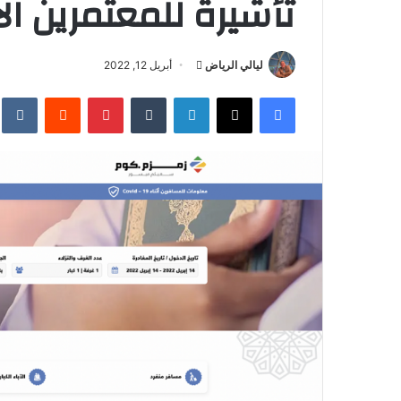
تأشيرة للمعتمرين الا
ليالي الرياض
أ
أبريل 12, 2022
ر
فيسبوك
‫X
لينكدإن
‏Tumblr
بينتيريست
‏Reddit
‏te
س
ل
ب
ر
ي
د
ا
إ
ل
ك
ت
ر
و
ن