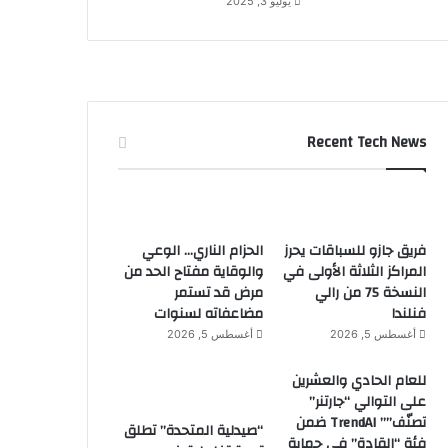
يوليو 3, 2025
Recent Tech News
فريق جازو للسباقات يحرز
الحزام الناري… الوعي
المراكز الثلاثة الأولى في
والوقاية مفتاح الحد من
النسخة 75 من رالي
مرض قد تستمر
فنلندا
مضاعفاته لسنوات
أغسطس 5, 2026
أغسطس 5, 2026
للعام الحادي والعشرين
على التوالي “جارتنر”
تصنّف”” TrendAI ضمن
“صيدلية المتحدة” تطلق
فئة “القادة” في حماية