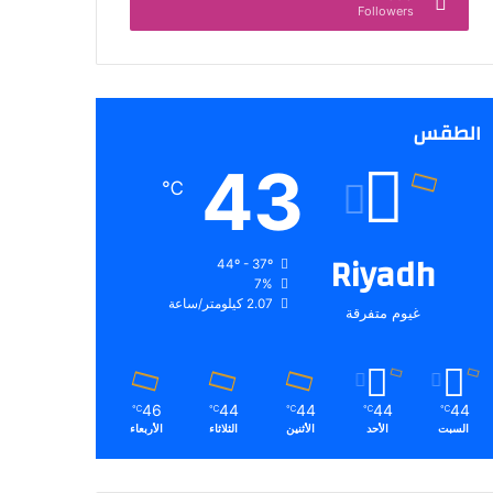
Followers
الطقس
43
℃
Riyadh
44º - 37º
7%
2.07 كيلومتر/ساعة
غيوم متفرقة
46
44
44
44
44
℃
℃
℃
℃
℃
السبت
الأحد
الأثنين
الثلاثاء
الأربعاء