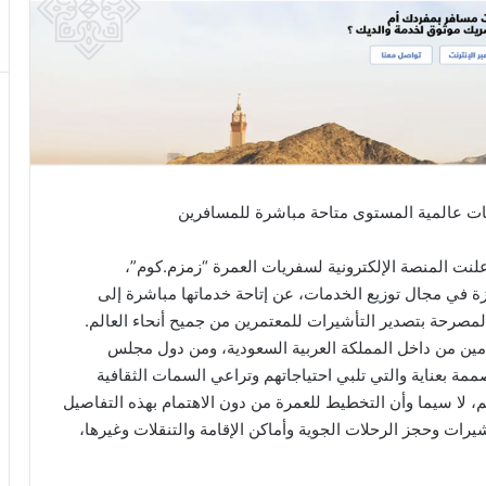
ات عالمية المستوى متاحة مباشرة للمسافرين
علنت المنصة الإلكترونية لسفريات العمرة “زمزم.كوم”،
منصة TBO.COM العالمية البارزة في مجال توزيع الخدمات، عن إتاحة خدماتها مباشرة إلى
لمصرحة بتصدير التأشيرات للمعتمرين من جميح أنحاء العالم.
قادمين من داخل المملكة العربية السعودية، ومن دول مجلس
ممة بعناية والتي تلبي احتياجاتهم وتراعي السمات الثقافية
، لا سيما وأن التخطيط للعمرة من دون الاهتمام بهذه التفاصيل
ات وحجز الرحلات الجوية وأماكن الإقامة والتنقلات وغيرها،