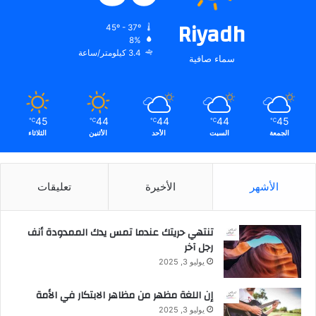
Riyadh
45º - 37º
8%
3.4 كيلومتر/ساعة
سماء صافية
45
44
44
44
45
℃
℃
℃
℃
℃
الجمعة
السبت
الأحد
الأثنين
الثلاثاء
الأشهر
الأخيرة
تعليقات
تنتهي حريتك عندما تمس يدك الممدودة أنف
رجل آخر
يوليو 3, 2025
إن اللغة مظهر من مظاهر الابتكار في الأمة
يوليو 3, 2025