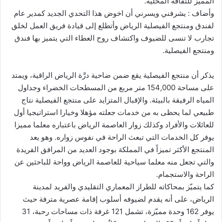
المميز للثقافة المحلية.
وأضاف : يشرفني ويسرني أن اخوض هذا التحدي الجديد كمدير عام
لفندق ومنتجع الفيصلية الرياض وأتطلع إلى قيادة فريق العمل لخلق
تجارب لا تنسى للضيوف واكتشاف روح العطاء التي يتميز بها فندق
ومنتجع الفيصلية.
يذكر أن منتجع الفيصلية يقع ضمن ضاحية درَّة الرياض الراقية، ويمتد
على مساحة 154,000 متر مربع من المسطحات الخضراء وجداول
المياه الرفيقة بالبيئة. والإقبال المتزايد على منتجع الفيصلية نتاج
طبيعي لما يحظى به من خدمات جعلته مؤهلا وخيارا استراتيجيا أول
للعائلات والأفراد وكذلك زوار العاصمة الرياض باعتباره معلما مميزا
يوفر كل الخدمات التي تبعث الراحة في نفوس زواره. وهو يعد
المنتجع الأكثر تميزاً في المملكة بوجود العديد من المرافق الفريدة
والتي تجعل منه معلما سياحية للعاصمة الرياض وواحة للباحثين عن
الراحة والاستجمام.
كما يتميّز بمحاكاته للطراز المعماري التقليدي والفريد لمدينة
الرياض، على أنه يقدم لضيوفه أسلوب إقامة عصرية مترفة حيث
يوفر 162 وحدة مميّزة، تشمل 121 غرفة ذات مساحات رحبة، 31