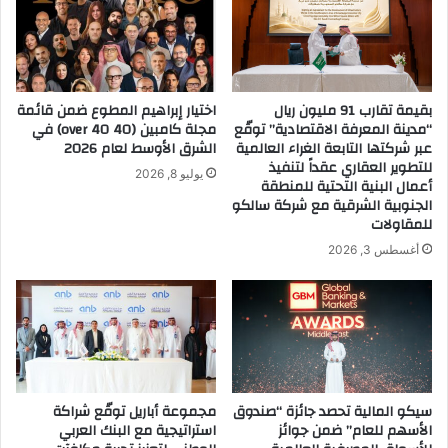
ز
خ
ا
ل
ل
ي
م
ج
م
ا
بقيمة تقارب 91 مليون ريال
اختيار إبراهيم المطوع ضمن قائمة
ل
ل
“مدينة المعرفة الاقتصادية” توقّع
مجلة كامبين (40 over 40) في
ك
ع
عبر شركتها التابعة الغراء العالمية
الشرق الأوسط لعام 2026
ة
ر
للتطوير العقاري عقداً لتنفيذ
يوليو 8, 2026
ل
أعمال البنية التحتية للمنطقة
ب
الجنوبية الشرقية مع شركة سالكو
ل
ي
للمقاولات
ت
ا
س
ل
أغسطس 3, 2026
و
أ
ق
ف
ض
ل
ت
ص
م
سيكو المالية تحصد جائزة “صندوق
مجموعة أباريل توقّع شراكة
ي
الأسهم للعام” ضمن جوائز
استراتيجية مع البنك العربي
م