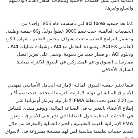
المالية التي تمثل العملات الأجنبية ومنتجات أسعار الفائدة والأسهم
والسلع وغيرها.
كما تعد جمعيه
aci forex
التي تأسست عام 1955 واحدة من
الجمعيات العالمية، حيث تضم 9000 عضواً دولياً، و60 جمعية وطنية،
و تشمل البرامج التعليمية تحت إشراف مجلس التعليم ، شهادة الكود
العالمي
ACI FX
، وشهادة التعامل مع
ACI
، وشهادة عمليات
ACI
،
ودبلوم
ACI
، وإصدار جديد من دبلومة، وتعمل على تعزيز أفضل
ممارسات السوق ودعم المشاركين في السوق للالتزام بمبادئ
السلوك الأخلاقي.
فيما تعتبر جمعية السوق المالية الإماراتية الحامل الأساسي لمهنيي
الأسواق المالية في دولة الإمارات العربية المتحدة، حيث تضم أكثر
من 200 عضو تحت مظلة
FMA
الإماراتية، وترتكز أولوياتها على
إطلاع الأعضاء بالتغيرات في الصناعة المالية، وتوفير منتدى للنقاش
في الأحداث المنظمة حول القضايا التي تؤثر على الأسواق ، وتعزز
FMA
الإماراتية القيمة التعليمية والخبرة العملية والمعرفة من خلال
تقديم خدمات تعليمية مناسبة لمن لهم مصلحة مشروعة في الأسواق