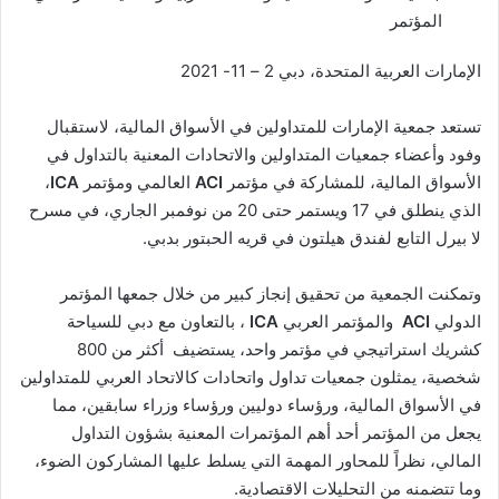
المؤتمر
ا
الإمارات العربية المتحدة، دبي 2 – 11- 2021
تستعد جمعية الإمارات للمتداولين في الأسواق المالية، لاستقبال
وفود وأعضاء جمعيات المتداولين والاتحادات المعنية بالتداول في
الأسواق المالية، للمشاركة في مؤتمر
ACI
العالمي ومؤتمر
ICA
،
الذي ينطلق في 17 ويستمر حتى 20 من نوفمبر الجاري، في مسرح
لا بيرل التابع لفندق هيلتون في قريه الحبتور بدبي.
وتمكنت الجمعية من تحقيق إنجاز كبير من خلال جمعها المؤتمر
الدولي
ACI
والمؤتمر العربي
ICA
، بالتعاون مع دبي للسياحة
كشريك استراتيجي في مؤتمر واحد، يستضيف أكثر من 800
شخصية، يمثلون جمعيات تداول واتحادات كالاتحاد العربي للمتداولين
في الأسواق المالية، ورؤساء دوليين ورؤساء وزراء سابقين، مما
يجعل من المؤتمر أحد أهم المؤتمرات المعنية بشؤون التداول
المالي، نظراً للمحاور المهمة التي يسلط عليها المشاركون الضوء،
وما تتضمنه من التحليلات الاقتصادية.