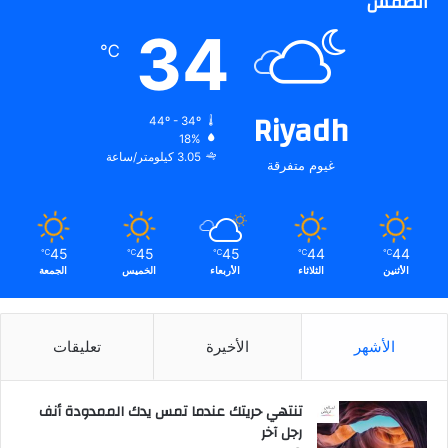
الطقس
و
س
34
ط
℃
ل
ع
ا
Riyadh
44º - 34º
م
18%
2
3.05 كيلومتر/ساعة
غيوم متفرقة
0
2
1
45
45
45
44
44
℃
℃
℃
℃
℃
.
الأثنين
الثلاثاء
الأربعاء
الخميس
الجمعة
.
الأشهر
الأخيرة
تعليقات
تنتهي حريتك عندما تمس يدك الممدودة أنف
رجل آخر