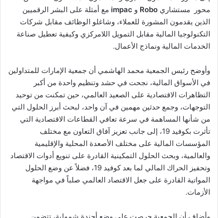
محور مستشاري
Robo
و
impac
مع أمثلة على البشر الرقميين
الذين يقدمون المشورة للعملاء، وشاغلو الوظائف مقابل شركات
التكنولوجيا المالية مقابل التمويل اللامركزي وكيفية تعطيل صناعة
الخدمات المالية ونماذج الأعمال.
وأوضح رئيس الجمعية محمد الهاشمي أن جمعية الإمارات للمتداولين
في الأسواق المالية، نجحت في حشد وتنظيم واحدة من أكبر
التظاهرات الاقتصادية على الصعيد العالمي، حين تمكنت من توحيد
التوجهات، وجمع حدثين مهمين في آن واحد، لبحث أبرز الحلول التي
من شأنها المساهمة في سرعة تعافي القطاعات الاقتصادية التي
تأثرت بكوفيد 19، إلى جانب تعزيز آفاق التعاون مع مختلف
المؤسسات المالية على مختلف الأصعدة المحلية والإقليمية
والعالمية، وبحث الحلول التمكينية القادرة على تنويع أدوات الاقتصاد
وتحفيز الحراك المالي لما بعد كوفيد 19، فضلاً عن وضع الحلول
المواتية القادرة على جعل الاقتصاد العالمي صلباً في مواجهة
الأزمات.
وأضاف أن الجمعية حرصت على وضع أجندة شمولية، تتضمن