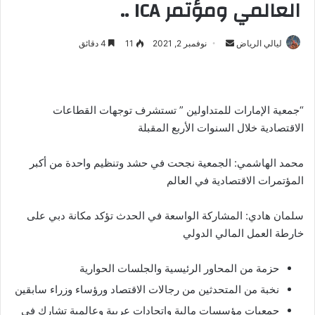
العالمي ومؤتمر ICA ..
ليالي الرياض
أ
نوفمبر 2, 2021
11
4 دقائق
ر
س
ل
“جمعية الإمارات للمتداولين ” تستشرف توجهات القطاعات
ب
الاقتصادية خلال السنوات الأربع المقبلة
ر
ي
د
محمد الهاشمي: الجمعية نجحت في حشد وتنظيم واحدة من أكبر
ا
المؤتمرات الاقتصادية في العالم
إ
ل
سلمان هادي: المشاركة الواسعة في الحدث تؤكد مكانة دبي على
ك
خارطة العمل المالي الدولي
ت
ر
حزمة من المحاور الرئيسية والجلسات الحوارية
و
نخبة من المتحدثين من رجالات الاقتصاد ورؤساء وزراء سابقين
ن
جمعيات مؤسسات مالية واتحادات عربية وعالمية تشارك في
ي