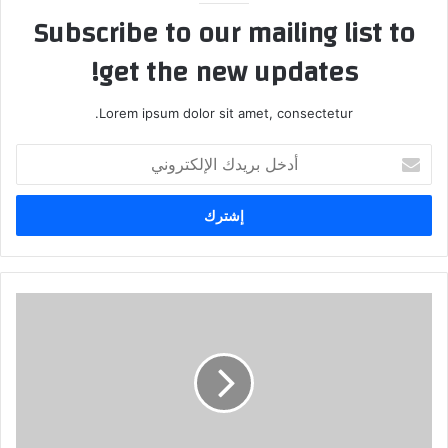
Subscribe to our mailing list to
get the new updates!
Lorem ipsum dolor sit amet, consectetur.
أ
د
خ
ل
ب
ر
ي
د
ر
ك
د
ا
ت
ل
ا
إ
غ
ل
ت
ك
ط