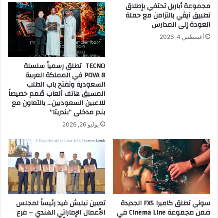
مجموعة أباريل تحتفي بإطلاق
ي
ف
تطبيق آيڤي بالتزامن مع حملة
ا
ض
العودة إلى المدارس
ء
ل
أغسطس 4, 2026
و
م
ا
ش
ل
غ
TECNO تطلق رسمياً سلسلة
م
ل
POVA 8 في المملكة العربية
ن
خ
السعودية وتفتح باب الطلب
ت
ا
المسبق هاتف ألعاب صُمم خصيصاً
ج
للاعبين السعوديين… بالتعاون مع
ر
بندر مدخلي “بندريتا”
ا
ج
ت
ي
يوليو 26, 2026
ا
ل
ل
م
م
ر
ن
ا
ز
ك
ل
ز
ي
ا
سوني تطلق كاميرا FX5 الجديدة
تعيين نيليش فيد رئيساً لمجلس
ة
ل
ضمن مجموعة Cinema Line في
الأعمال الإماراتي الهندي – فرع
ا
ا