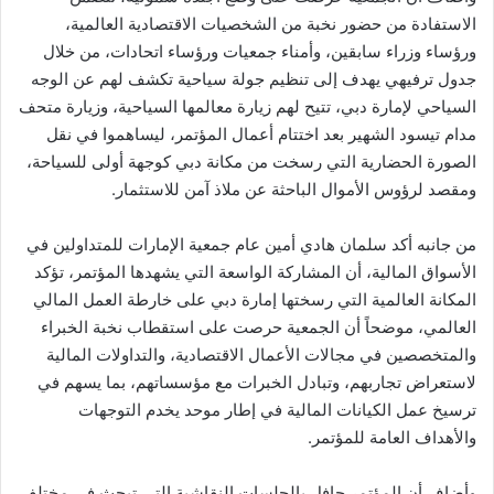
الاستفادة من حضور نخبة من الشخصيات الاقتصادية العالمية،
ورؤساء وزراء سابقين، وأمناء جمعيات ورؤساء اتحادات، من خلال
جدول ترفيهي يهدف إلى تنظيم جولة سياحية تكشف لهم عن الوجه
السياحي لإمارة دبي، تتيح لهم زيارة معالمها السياحية، وزيارة متحف
مدام تيسود الشهير بعد اختتام أعمال المؤتمر، ليساهموا في نقل
الصورة الحضارية التي رسخت من مكانة دبي كوجهة أولى للسياحة،
ومقصد لرؤوس الأموال الباحثة عن ملاذ آمن للاستثمار.
من جانبه أكد سلمان هادي أمين عام جمعية الإمارات للمتداولين في
الأسواق المالية، أن المشاركة الواسعة التي يشهدها المؤتمر، تؤكد
المكانة العالمية التي رسختها إمارة دبي على خارطة العمل المالي
العالمي، موضحاً أن الجمعية حرصت على استقطاب نخبة الخبراء
والمتخصصين في مجالات الأعمال الاقتصادية، والتداولات المالية
لاستعراض تجاربهم، وتبادل الخبرات مع مؤسساتهم، بما يسهم في
ترسيخ عمل الكيانات المالية في إطار موحد يخدم التوجهات
والأهداف العامة للمؤتمر.
وأضاف أن المؤتمر حافل بالجلسات النقاشية التي تبحث في مختلف