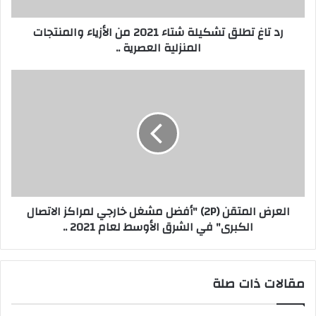
ت
ل
ر
ق
رد تاغ تطلق تشكيلة شتاء 2021 من الأزياء والمنتجات
و
ت
المنزلية العصرية ..
ن
ش
ي
ك
ي
ا
ل
ل
ة
ع
ش
ر
ت
ض
ا
ا
ء
ل
2
م
0
ت
العرض المتقن (2P) "أفضل مشغل خارجي لمراكز الاتصال
2
ق
الكبرى" في الشرق الأوسط لعام 2021 ..
1
ن
م
(
ن
2
ا
P
مقالات ذات صلة
ل
)
أ
"
ز
أ