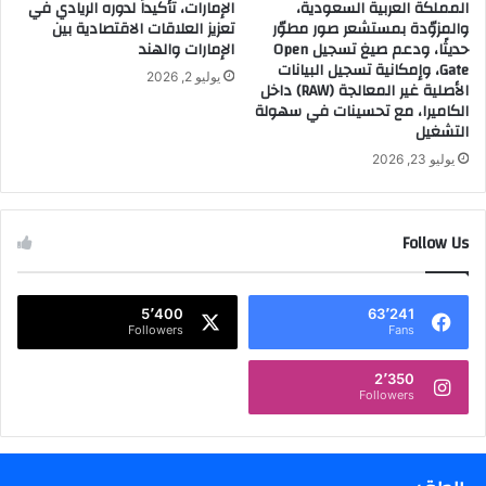
المملكة العربية السعودية،
الإمارات، تأكيداً لدوره الريادي في
ل
ت
والمزوّدة بمستشعر صور مطوّر
تعزيز العلاقات الاقتصادية بين
ع
ص
حديثًا، ودعم صيغ تسجيل Open
الإمارات والهند
ص
ا
Gate، وإمكانية تسجيل البيانات
يوليو 2, 2026
ر
ل
الأصلية غير المعالجة (RAW) داخل
ي
ا
الكاميرا، مع تحسينات في سهولة
ة
ل
التشغيل
.
ك
يوليو 23, 2026
.
ب
ر
ى
Follow Us
"
ف
ي
ا
5٬400
63٬241
Followers
Fans
ل
ش
ر
2٬350
Followers
ق
ا
ل
أ