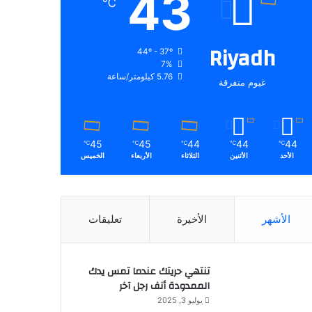
43
℃
Riyadh
44º - 37º
7%
5.76 كيلومتر/ساعة
غيوم متفرقة
45
45
44
44
44
℃
℃
℃
℃
℃
الأحد
الأثنين
الثلاثاء
الأربعاء
الخميس
الأشهر
الأخيرة
تعليقات
تنتهي حريتك عندما تمس يدك
الممدودة أنف رجل آخر
يوليو 3, 2025