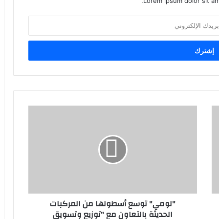
Lorem ipsum dolor sit am
"
ل
و
م
ي
"
ت
و
س
"لومي" توسع أسطولها من المركبات
ع
الحديثة بالتعاون مع "توزيع وتسويق
أ