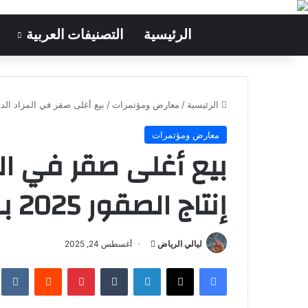
الرئيسية
التصنيفات العربية
الرئيسية
/
معارض ومؤتمرات
/
بيع أغلى صقر في المزاد الدولي لمزارع إ
معارض ومؤتمرات
بيع أغلى صقر في الم
إنتاج الصقور 2025 بـ 1.2 مليون ريال
ليالي الرياض
أ
أغسطس 24, 2025
ر
فيسبوك
‫X
لينكدإن
‏Tumblr
بينتيريست
‏Reddit
‏te
س
ل