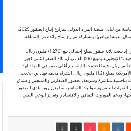
الرياض – اغسطس 2025: أقيمت مساء أمس، الليلة الثامنة من ليالي منصة المزاد الدولي لمزارع إنتاج الصقور 2025،
ل مدينة الرياض)، بمشاركة مزارع إنتاج رائدة من المملكة
لاثة صقور بمبلغ إجمالي بلغ (1.276) مليون ريال.
وبدأت ببيع الصقر الأول (جير شاهين فرخ) من مزرعة “جيف” الإنجليزية بمبلغ (28) ألف ريال، تلاه الصقر الثاني (جير
شاهين فرخ) من مزرعة “فالكون ميوز” الإنجليزية بـ(48) ألف ريال، فيما اختتمت الليلة ببيع أغلى صقر في المزاد لهذا
شتراه محمد فهاد بن جخدب.
ات تنافسية مباشرة وسريعة، بحضور الصقارين والمنتجين وعشاق
القنوات التلفزيونية والبث المباشر، بما يعزز رؤية نادي الصقور
ها، ودعم الموروث الثقافي والاقتصادي وتعزيز الوعي البيئي .
‏Reddit
‏VKontakte
Odnoklassniki
‫Pocket
مشاركة عبر البريد
طباعة