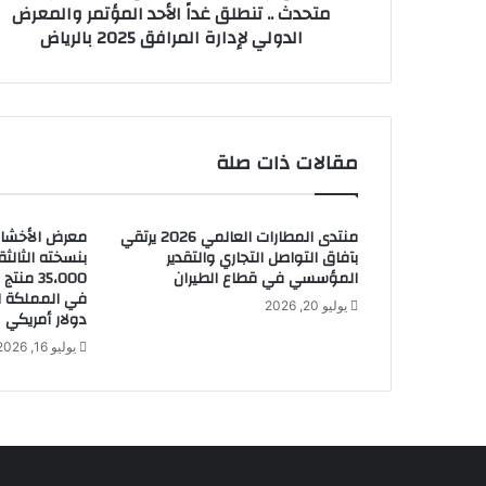
متحدث .. تنطلق غداً الأحد المؤتمر والمعرض
ل
الدولي لإدارة المرافق 2025 بالرياض
ي
ا
ل
و
ز
ي
مقالات ذات صلة
ر
م
ا
منتدى المطارات العالمي 2026 يرتقي
معرض الأخشا
ج
بآفاق التواصل التجاري والتقدير
بنسخته الثالث
د
المؤسسي في قطاع الطيران
35،000 
ب
ن
يوليو 20, 2026
دولار أمريكي
ع
يوليو 16, 2026
ب
د
ا
ل
ل
ه