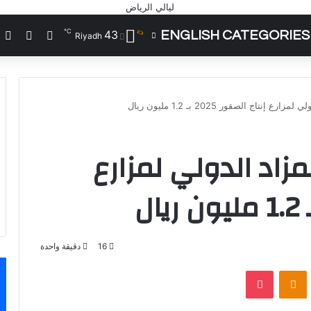
℃
43
ENGLISH CATEGORIES
تسجيل الد
مقال 
إ
Riyadh
نتاج الصقور 2025 بـ 1.2 مليون ريال
زاد الدولي لمزارع
16
دقيقة واحدة
VKontak
Odnoklassniki
‫Pocket