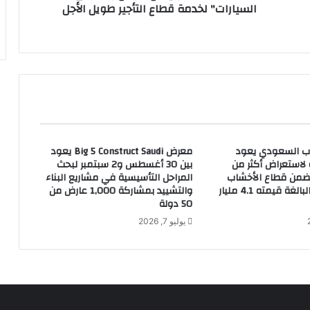
السيارات" لخدمة قطاع التأجير طويل الأجل
س
ط
و
ل
ه
ا
م
ن
ا
ل
ب السعودي يعود
معرض Big 5 Construct Saudi يعود
م
ة لاستعراض أكثر من
بين 30 أغسطس و2 سبتمبر لبحث
ر
منتج ضمن قطاع الأخشاب
المراحل التأسيسية في مشاريع البناء
ك
في المملكة البالغة قيمته 4.1 مليار
والتشييد بمشاركة 1,000 عارض من
ب
50 دولة
ا
يوليو 7, 2026
ت
ا
ل
ح
د
ي