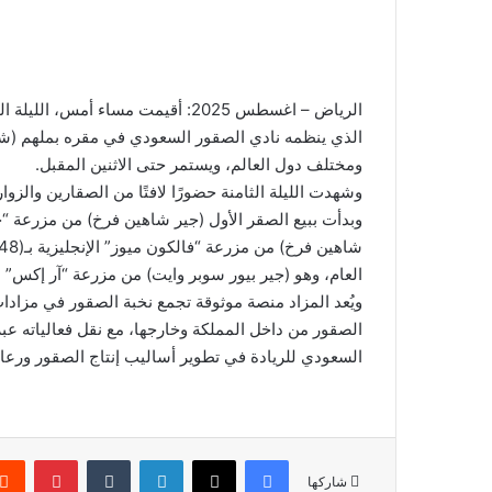
ب
ر
ي
د
ا
إ
الذي ينظمه نادي الصقور السعودي في مقره بملهم (شما
ل
ومختلف دول العالم، ويستمر حتى الاثنين المقبل.
ك
وشهدت الليلة الثامنة حضورًا لافتًا من الصقارين والزوار، إذ بيعت ث
ت
ر
و
العام، وهو (جير بيور سوبر وايت) من مزرعة “آر إكس” الأمريكية بمبلغ (1.2) مليون ريال، ا
ن
ويُعد المزاد منصة موثوقة تجمع نخبة الصقور في مزاد
ي
الصقور من داخل المملكة وخارجها، مع نقل فعالياته عبر 
ا
السعودي للريادة في تطوير أساليب إنتاج الصقور ورعايت
فيسبوك
‫X
لينكدإن
‏Tumblr
بينتيريست
شاركها