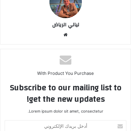
ليالي الرياض
موق
ع
الوي
ب
With Product You Purchase
Subscribe to our mailing list to
get the new updates!
Lorem ipsum dolor sit amet, consectetur.
أ
د