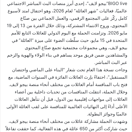
BIGO live“بيجو لايف”، إحدى أبرز منصات البث المباشر الاجتماعي
ن
عالميًا، فعاليات “شهر العائلة” لعام 2026، وهو احتفال امتد لأسبوع
ي
كامل ركّز على المجتمع الرقمي، والعمل الجماعي بين صنّاع
ا
المحتوى، وروح الانتماء المشتركة، وذلك خلال الفترة من 13 إلى 19
مايو 2026. وتزامنت الحملة مع اليوم الدولي للعائلات التابع للأمم
المتحدة في 15 مايو، حيث سلّطت الضوء على ميزة “العائلة” في
بيجو لايف، وهي مجموعات مجتمعية تجمع صنّاع المحتوى
والمشاهدين ضمن فريق موحد يساهم في بناء الولاء والهوية والزخم
عبر البث المباشر.
وجاءت نسخة هذا العام تحت شعار “البناء على الماضي واحتضان
المستقبل”، احتفاءً بإرث العائلات الفائزة في السنوات الماضية، مع
فتح باب المنافسة أمام العائلات من مختلف أنحاء منصة بيجو لايف.
وخلال الحملة، انتقلت المنافسات من تحديات داخلية بين أعضاء
العائلات إلى مواجهات إقليمية بين الدول، قبل أن تتأهل العائلات
الأعلى أداءً إلى النهائيات العالمية للمنافسة على لقب العائلة الأولى
عالميًا وجوائز البطولة.
وشهدت الحملة مشاركة عائلات من مختلف أنحاء منصة بيجو لايف،
حيث شاركت أكثر من 650 عائلة في هذه الفعالية، كما حققت تفاعلاً