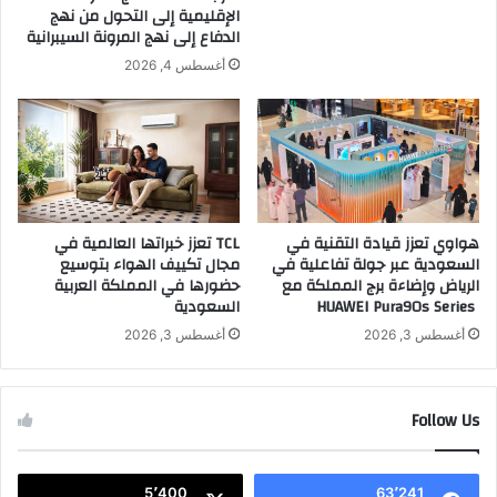
ت
ي
الإقليمية إلى التحول من نهج
ع
ة
الدفاع إلى نهج المرونة السيبرانية
ا
و
أغسطس 4, 2026
و
"
ن
ت
م
ط
ع
و
ج
ي
م
ر
ع
ا
ي
ل
هواوي تعزز قيادة التقنية في
TCL تعزز خبراتها العالمية في
ة
السعودية عبر جولة تفاعلية في
مجال تكييف الهواء بتوسيع
ت
الرياض وإضاءة برج المملكة مع
حضورها في المملكة العربية
"
ع
HUAWEI Pura90s Series
السعودية
ا
ل
ل
ي
أغسطس 3, 2026
أغسطس 3, 2026
ب
م
ي
ا
ئ
ل
Follow Us
ة
ق
"
ا
ب
ب
ا
5٬400
63٬241
ض