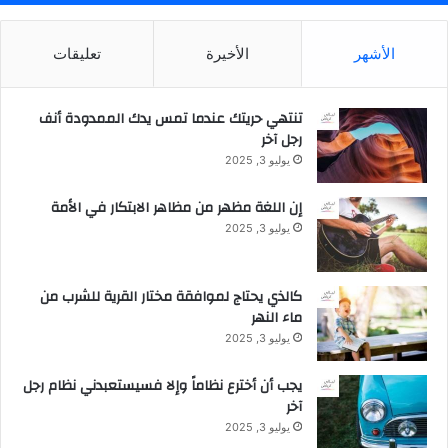
ض
ي
الأشهر
الأخيرة
تعليقات
و
ف
ا
تنتهي حريتك عندما تمس يدك الممدودة أنف
ل
رجل آخر
ر
ح
يوليو 3, 2025
م
ن
إن اللغة مظهر من مظاهر الابتكار في الأمة
ف
يوليو 3, 2025
ي
م
و
كالذي يحتاج لموافقة مختار القرية للشرب من
س
ماء النهر
م
يوليو 3, 2025
ح
ج
يجب أن أخترع نظاماً وإلا فسيستعبدني نظام رجل
1
آخر
4
يوليو 3, 2025
4