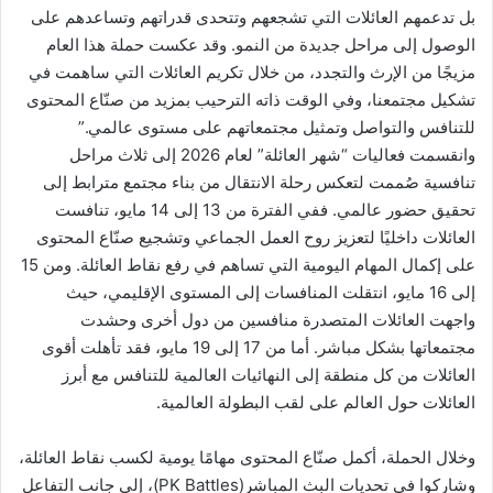
بل تدعمهم العائلات التي تشجعهم وتتحدى قدراتهم وتساعدهم على
الوصول إلى مراحل جديدة من النمو. وقد عكست حملة هذا العام
مزيجًا من الإرث والتجدد، من خلال تكريم العائلات التي ساهمت في
تشكيل مجتمعنا، وفي الوقت ذاته الترحيب بمزيد من صنّاع المحتوى
للتنافس والتواصل وتمثيل مجتمعاتهم على مستوى عالمي.”
وانقسمت فعاليات “شهر العائلة” لعام 2026 إلى ثلاث مراحل
تنافسية صُممت لتعكس رحلة الانتقال من بناء مجتمع مترابط إلى
تحقيق حضور عالمي. ففي الفترة من 13 إلى 14 مايو، تنافست
العائلات داخليًا لتعزيز روح العمل الجماعي وتشجيع صنّاع المحتوى
على إكمال المهام اليومية التي تساهم في رفع نقاط العائلة. ومن 15
إلى 16 مايو، انتقلت المنافسات إلى المستوى الإقليمي، حيث
واجهت العائلات المتصدرة منافسين من دول أخرى وحشدت
مجتمعاتها بشكل مباشر. أما من 17 إلى 19 مايو، فقد تأهلت أقوى
العائلات من كل منطقة إلى النهائيات العالمية للتنافس مع أبرز
العائلات حول العالم على لقب البطولة العالمية.
وخلال الحملة، أكمل صنّاع المحتوى مهامًا يومية لكسب نقاط العائلة،
وشاركوا في تحديات البث المباشر(PK Battles)، إلى جانب التفاعل