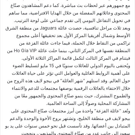
مع جمهورهم عبر لحظات بث مباشرة. كما دعم المشاهدون صنّاع
المحتوى وعائلاتهم المفضلة من خلال الهدايا الافتراضية، مما ساهم
في تحويل التفاعل اليومي إلى تقدم جماعي على لوحة الترتيب.
وبعد ثلاث مراحل تنافسية، حصدت عائلة Jaguars من منطقة الشرق
الأوسط وشمال أفريقيا المركز الأول بعد تحقيقها أعلى مجموع
تراكمي من النقاط خلال الحملة، فيما جاءت عائلة الفزعة من
المنطقة نفسها في المركز الثاني، بينما حلت عائلة Ho Gia VIP من
فيتنام في المركز الثالث لتكمل قائمة المراكز الثلاثة الأولى.
ويُحتفى باليوم الدولي للعائلات سنويًا في 15 مايو لتسليط الضوء
على أهمية الروابط العائلية والعوامل التي تؤثر على حياة العائلات
حول العالم. وقد استلهم “شهر العائلة” في بيجو لايف هذه الروح من
خلال الاحتفاء بالعائلات الرقمية بوصفها مجتمعات للدعم والانتماء
والطموح المشترك، حيث ينمو صنّاع المحتوى والجمهور معًا من
المشاركة المحلية وصولًا إلى الساحة العالمية.
وتُعد “عائلة الفزعة” واحدة من أبرز مجتمعات صنّاع المحتوى على
بيجو لايف في منطقة الخليج، وتشتهر بروح الأخوة والوحدة والدعم
المتبادل بين أعضائها. وقد تأسست قبل نحو خمس سنوات على يد بو
سعود إلى جانب عدد من صنّاع المحتوى والمذيعين، ونجحت