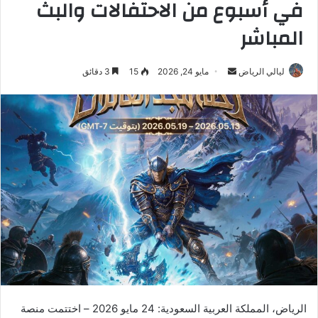
في أسبوع من الاحتفالات والبث
المباشر
ليالي الرياض
أ
مايو 24, 2026
15
3 دقائق
ر
س
ل
ب
ر
ي
د
ا
إ
ل
ك
ت
ر
الرياض، المملكة العربية السعودية: 24 مايو 2026 – اختتمت منصة
و