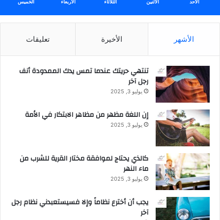
الأحد
الأثنين
الثلاثاء
الأربعاء
الخميس
ر
ض
ج
الأشهر
الأخيرة
تعليقات
د
ي
د
تنتهي حريتك عندما تمس يدك الممدودة أنف
ة
رجل آخر
P
u
يوليو 3, 2025
n
c
إن اللغة مظهر من مظاهر الابتكار في الأمة
h
يوليو 3, 2025
D
i
s
كالذي يحتاج لموافقة مختار القرية للشرب من
p
ماء النهر
l
يوليو 3, 2025
a
y
يجب أن أخترع نظاماً وإلا فسيستعبدني نظام رجل
م
آخر
ع