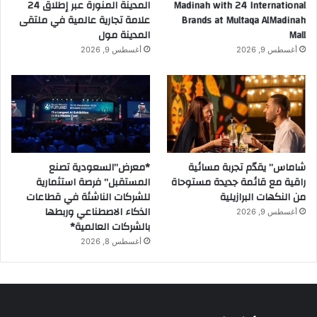
ل
Madinah with 24 International
المدينة المنورة عبر إطلاق 24
و
Brands at Multaqa AlMadinah
علامة تجارية عالمية في ملتقى
ع
Mall
المدينة مول
د
أغسطس 9, 2026
أغسطس 9, 2026
س
ة
ز
ا
و
ي
ة
و
شاماس” يقدّم تجربة مسائية
*معرض”السعودية تصنع
ا
راقية مع قائمة جديدة مستوحاة
المستقبل” فرصة استثمارية
س
من النكهات البرازيلية
للشركات الناشئة في قطاعات
ع
الذكاء الاصطناعي وربطها
أغسطس 9, 2026
ة
بالشركات العالمية*
ل
أغسطس 8, 2026
ل
غ
ا
ي
ة