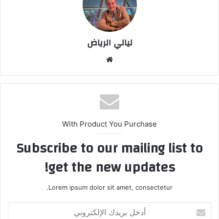
ليالي الرياض
موق
ع
الوي
ب
With Product You Purchase
Subscribe to our mailing list to
get the new updates!
Lorem ipsum dolor sit amet, consectetur.
أ
د