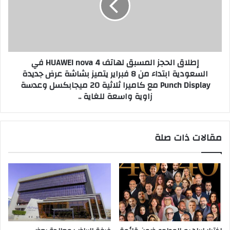
س
ق
ع
ا
د
ل
ا
ح
ل
ج
إطلاق الحجز المسبق لهاتف HUAWEI nova 4 في
د
ز
السعودية ابتداء من 8 فبراير يتميز بشاشة عرض جديدة
ي
ا
Punch Display مع كاميرا ثلاثية 20 ميجابكسل وعدسة
ن
ل
ف
زاوية واسعة للغاية ..
م
ي
س
ا
ب
ل
ق
مقالات ذات صلة
ر
ل
ي
ه
ا
ا
ض
ت
و
ف
ا
H
ل
U
د
A
م
W