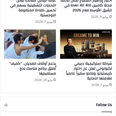
اختيار إبراهيم المطوع ضمن قائمة
غرفة الرياض: معالجة بعض
ا
E
مجلة كامبين (40 over 40) في
التحديات التشغيلية يسهم في
م
I
الشرق الأوسط لعام 2026
تحسين كفاءة المنظومة
خ
n
اللوجستية
يوليو 8, 2026
ص
o
يونيو 7, 2026
و
v
م
a
ا
4
ت
ف
2
ي
5
ا
%
ل
و
س
شراكة استراتيجية: دريمي
بدعم أوقاف الضحيان.. “كفيف”
ض
تكنولوجي تعلن عن اختيار
تُطلق برنامج مناسك لحج
ع
كريستيانو رونالدو سفيراً عالمياً
مستفيديها
ي
و
لعلامتها التجارية
ا
د
مايو 26, 2026
ف
ي
يونيو 1, 2026
ة
ة
م
ا
ج
ب
Follow Us
ا
ت
ن
د
ي