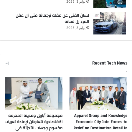
يوليو 3, 2025
ك
ا
لسان الفتى عن عقله ترجمانه متى زل عقل
م
المرء زل لسانه
ي
ر
يوليو 3, 2025
ا
ث
ل
ا
ث
Recent Tech News
ي
ة
2
0
م
ي
ج
ا
ب
Apparel Group and Knowledge
مجموعة أباريل ومدينة المعرفة
ك
Economic City Join Forces to
الاقتصادية تتعاونان لإعادة تعريف
س
Redefine Destination Retail in
مفهوم وجهات التجزئة في