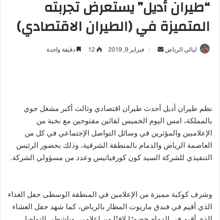
“طيران أديل” يستعرض تجربته
المتميزة في (الطيران الاقتصادي)
ليالي الرياض
أ
فبراير 9, 2019
12
دقيقة واحدة
ر
س
ل
ب
نظم طيران أديل أحدث طيران اقتصادي وثالث أكبر مشغل جوي
ر
بالمملكة، امس اليوم الخميس لقائين مفتوحين مع نخبة من
ي
د
الإعلاميين والمؤثرين في وسائل التواصل الإجتماعي في كل من
ا
العاصمة الرياض والدمام بالمنطقة الشرقية، وذلك بحضور الرئيس
إ
التنفيذي للشركة السيد كون كورفياتيس وعدد من مسؤولي الشركة.
ل
ك
ت
وشرف كوكبة مميزة من الإعلامين في المنطقة الوسطى حفل الغداء
ر
الذي أقيم في فندق ماريوت المطار بالرياض، كما شهد حفل العشاء
و
الذي أقيم في الدمام حضورًا لافتًا من إعلاميي وناشطي التواصل