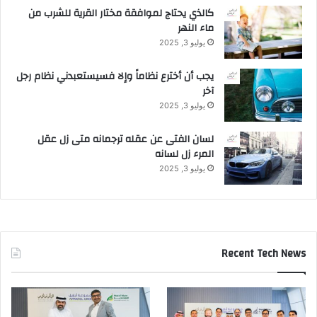
a
كالذي يحتاج لموافقة مختار القرية للشرب من
r
ماء النهر
d
يوليو 3, 2025
S
u
يجب أن أخترع نظاماً وإلا فسيستعبدني نظام رجل
s
آخر
t
يوليو 3, 2025
a
i
لسان الفتى عن عقله ترجمانه متى زل عقل
n
المرء زل لسانه
a
b
يوليو 3, 2025
i
l
i
t
y
Recent Tech News
a
n
d
A
d