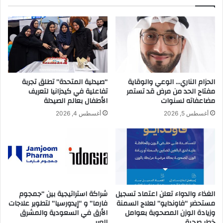
ا
a
د
t
2
e
0
s
2
I
4
t
ا
s
ل
S
الحزام الناري… الوعي والوقاية
“صيدلية المتحدة” تطلق تجربة
أ
t
مفتاح الحد من مرض قد تستمر
تفاعلية في كيدزانيا لتعريف
ح
a
مضاعفاته لسنوات
الأطفال بعالم الصيدلة
د
t
أغسطس 5, 2026
أغسطس 4, 2026
ا
e
ل
-
ق
o
ا
f
د
-
م
t
ب
h
ا
e
الغذاء والدواء تعلن اعتماد تسجيل
شراكة استراتيجية بين “جمجوم
ل
-
مستحضر “فاوندايو” لعلاج السمنة
فارما” و “إيدورسيا” لتطوير علاجات
ر
وزيادة الوزن المصحوبة بعوامل
الأرق في السعودية والمشرق
A
خطر صحية
العربي
ي
r