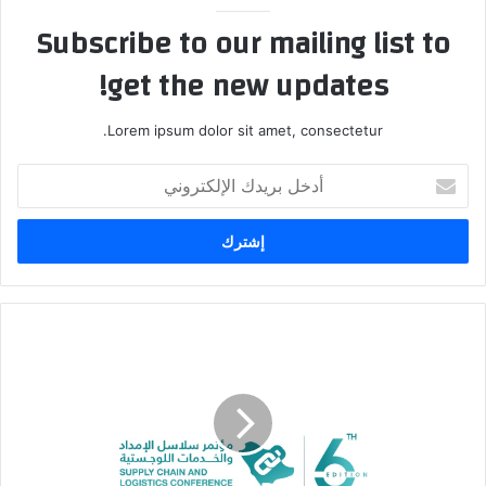
Subscribe to our mailing list to
get the new updates!
Lorem ipsum dolor sit amet, consectetur.
أ
د
خ
ل
ب
ر
ي
د
ا
ك
ن
ا
ط
ل
ل
إ
ا
ل
ق
ك
ف