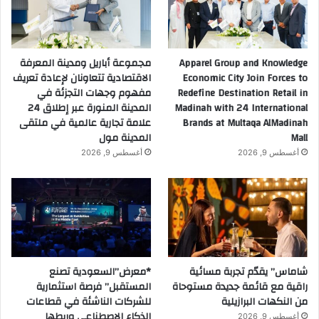
v
a
n
c
Apparel Group and Knowledge
مجموعة أباريل ومدينة المعرفة
i
Economic City Join Forces to
الاقتصادية تتعاونان لإعادة تعريف
n
Redefine Destination Retail in
مفهوم وجهات التجزئة في
g
Madinah with 24 International
المدينة المنورة عبر إطلاق 24
V
Brands at Multaqa AlMadinah
علامة تجارية عالمية في ملتقى
i
Mall
المدينة مول
s
أغسطس 9, 2026
أغسطس 9, 2026
i
o
n
2
0
3
0
شاماس” يقدّم تجربة مسائية
*معرض”السعودية تصنع
راقية مع قائمة جديدة مستوحاة
المستقبل” فرصة استثمارية
من النكهات البرازيلية
للشركات الناشئة في قطاعات
الذكاء الاصطناعي وربطها
أغسطس 9, 2026