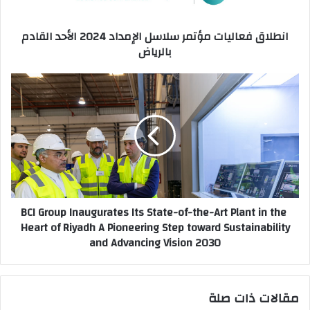
ت
ع
ر
ا
انطلاق فعاليات مؤتمر سلاسل الإمداد 2024 الأحد القادم
و
ل
بالرياض
ن
ي
ي
ا
ت
م
B
ؤ
C
ت
I
م
G
ر
r
س
o
ل
u
ا
p
BCI Group Inaugurates Its State-of-the-Art Plant in the
س
I
Heart of Riyadh A Pioneering Step toward Sustainability
ل
n
and Advancing Vision 2030
ا
a
ل
u
إ
g
م
u
مقالات ذات صلة
د
r