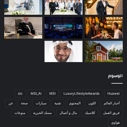
الوسوم
stc
MSI_AI
MSI
LuxuryLifestyleAwards
Huawei
أخبار العالم
اللون
المحتوى
تقنية
سيارات
صحة
عن
فريق العمل
كلاسيك
مال و أعمال
مسك الخيرية
منوعات
هواوي