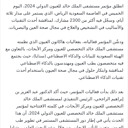
ن
انطلق مؤتمر مستشفى الملك خالد للعيون الدولي 2024، اليوم
ي
الخميس في العاصمة السعودية الرياض، الذي يستمر على مدار ثلاثة
ا
أيام، وسجّل فيه أكثر من 2300 مشارك، لمناقشة أحدث التقنيات
والأساليب في التشخيص والعلاج في مجال صحة العين والبصريات.
ودشّن المؤتمر فعالياته، بفعاليات ⁧‫هاكاثون العيون‬⁩ الذي نظمته
مستشفى الملك خالد التخصصي للعيون ومركز الأبحاث، بالتعاون مع
الهيئة السعودية للبيانات والذكاء الاصطناعي (سدايا)، حيث يجتمع
فيه متخصصون بطب العيون ومهندسون بالذكاء الاصطناعي
لمناقشة وابتكار حلول في مجال صحة العيون باستخدام أحدث
تقنيات الذكاء الاصطناعي.
بعد ذلك بدأت فعاليات المؤتمر، حيث أكد الدكتور عبد العزيز بن
إبراهيم الراجحي، الرئيس التنفيذي لمستشفى الملك خالد
التخصصي للعيون ومركز الأبحاث، في كلمته الافتتاحية لمؤتمر
مستشفى الملك خالد التخصصي للعيون الدولي 2024، أن هذا
الحدث يأتي في إطار دور المستشفى المستمر في تطوير طب
العيون، وتعزيز التأثير الإيجابي من خلال دعم البحث العلمي، وتبادل