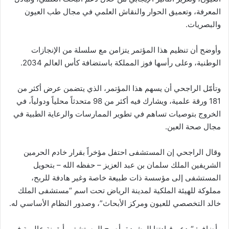
المعرفة، وتعميق الحوار والنقاش العلمي في مجال طب العيون
والبصريات.
وأوضح أن تنظيم هذا المؤتمر يتزامن مع سلسلة من الإنجازات
الوطنية، وعلى رأسها فوز المملكة باستضافة كأس العالم 2034.
وتأمّل الراجحي أن يسهم هذا المؤتمر، الذي يتضمن عرض أكثر من
181 ورقة علمية، ويشارك فيه أكثر من 98 متحدثاً محلياً ودولياً، في
الخروج بتوصيات تساهم في تطوير الممارسات والرعاية الطبية في
مجال صحة العين.
وقال الراجحي إن المستشفى احتفل مؤخراً بقرار خادم الحرمين
الشريفين الملك سلمان بن عبد العزيز – حفظه الله – بتحويل
المستشفى إلى مؤسسة ذات طبيعة خاصة وغير هادفة للربح،
مملوكة للهيئة الملكية لمدينة الرياض تحت اسم “مستشفى الملك
خالد التخصصي للعيون ومركز الأبحاث”، وصدور النظام الأساسي له.
وأضاف: “بدعم قيادتنا الرشيدة، أصبح المستشفى أيقونة عالمية في