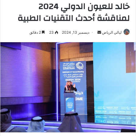
خالد للعيون الدولي 2024
لمناقشة أحدث التقنيات الطبية
ليالي الرياض
أ
ديسمبر 13, 2024
23
2 دقائق
ر
س
ل
ب
ر
ي
د
ا
إ
ل
ك
ت
ر
و