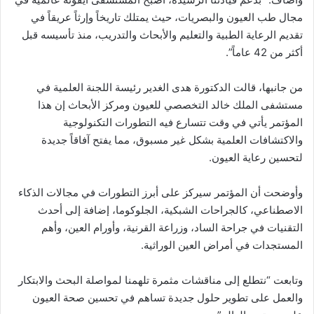
مجال طب العيون والبصريات، حيث يمتلك تاريخاً وإرثاً عريقاً في
تقديم الرعاية الطبية والتعليم والأبحاث والتدريب، منذ تأسيسه قبل
أكثر من 42 عاماً”.
من جانبها، قالت الدكتورة هدى الغدير رئيسة اللجنة العلمية في
مستشفى الملك خالد التخصصي للعيون ومركز الأبحاث إن هذا
المؤتمر يأتي في وقت تتسارع فيه التطورات التكنولوجية
والاكتشافات العلمية بشكل غير مسبوق، مما يفتح آفاقاً جديدة
لتحسين رعاية العيون.
وأوضحت أن المؤتمر سيركز على أبرز التطورات في مجالات الذكاء
الاصطناعي، كالجراحات الشبكية، الجلوكوما، إضافة إلى أحدث
التقنيات في جراحة الساد، وزراعة القرنية، وأورام العين، وأهم
المستجدات في أمراض العين الوراثية.
وتابعت “نتطلع إلى مناقشات مثمرة تلهمنا لمواصلة البحث والابتكار
والعمل على تطوير حلول جديدة تساهم في تحسين صحة العيون