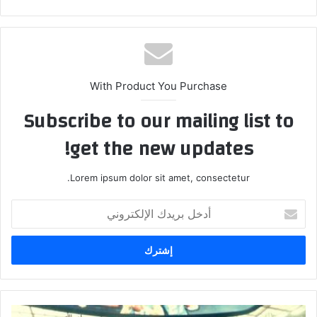
ع
الوي
ب
With Product You Purchase
Subscribe to our mailing list to
get the new updates!
Lorem ipsum dolor sit amet, consectetur.
أ
د
خ
ل
ب
ر
ي
د
س