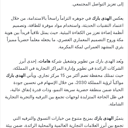
إلى تعزيز التواصل المجتمعي.
يعكس
الهدى بارك
في جوهره التزاماً راسخاً بالاستدامة، من خلال
اعتماد التقنيات الحديثة، واستخدام مواد موفرة للطاقة، وتصميم
أنظمة إضاءة تعزز من الكفاءة البيئية. حيث يمثل تلاقياً فريداً بين هوية
مكة وروح التصميم المعماري العصري، ما يجعله معلماً حضرياً مميزاً
يثري المشهد العمراني لمكة المكرمة.
ويُعد الهدى بارك من تطوير وتشغيل شركة
هامات
، إحدى أبرز
الشركات الرائدة في تطوير وإدارة المراكز التجارية في المملكة،
حيث تمتلك محفظة تضم أكثر من 15 مركز تجاري. ويأتي
الهدى بارك
مواكباً لرؤية المملكة 2030، من خلال الإسهام في تحسين جودة
الحياة ضمن منطقة حضرية سريعة النمو، وذات قدرة إنفاق عالية،
في ظل الحاجة المتزايدة لوجهات تجمع بين الترفيه والتجربة التجارية
الشاملة.
يتميّز
الهدى بارك
بمزيج متنوع من خيارات التسوق والترفيه التي
تجمع بين أبرز العلامات التجارية العالمية والمحلية الرائدة، ضمن بيئة