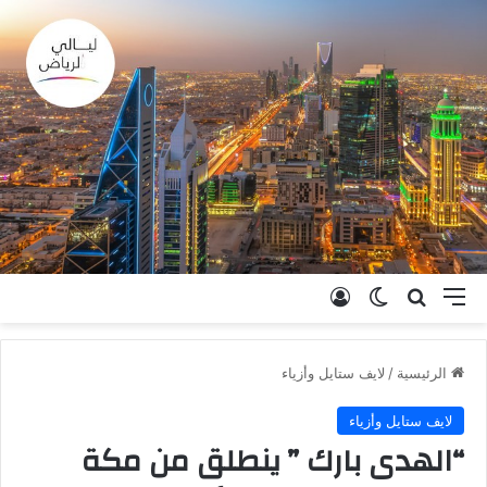
القائمة
بحث عن
الوضع المظلم
تسجيل الدخول
الرئيسية
/
لايف ستايل وأزياء
لايف ستايل وأزياء
“الهدى بارك ” ينطلق من مكة