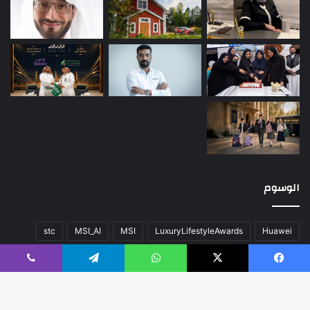
الوسوم
stc
MSI_AI
MSI
LuxuryLifestyleAwards
Huawei
أخبار العالم
اللون
المحتوى
تقنية
سيارات
صحة
عن
فيسبوك
‫X
واتساب
تيلقرام
ڤايبر
فريق العمل
كلاسيك
مال و أعمال
مسك الخيرية
منوعات
هواوي