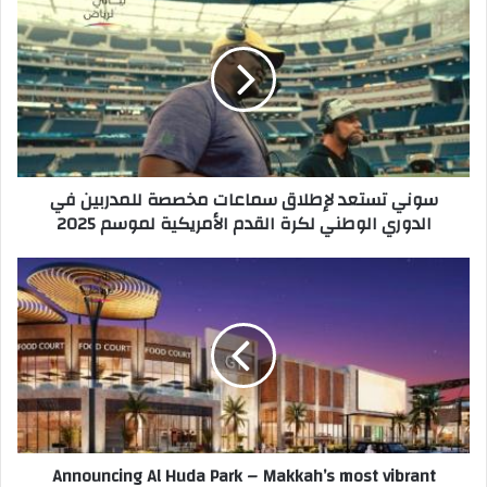
ك
و
ا
ن
ل
ي
إ
ت
ل
س
ك
ت
ت
ع
ر
د
سوني تستعد لإطلاق سماعات مخصصة للمدربين في
و
ل
الدوري الوطني لكرة القدم الأمريكية لموسم 2025
ن
إ
ي
ط
ل
A
ا
n
ق
n
س
o
م
u
ا
n
ع
c
ا
i
ت
n
Announcing Al Huda Park – Makkah’s most vibrant
م
g