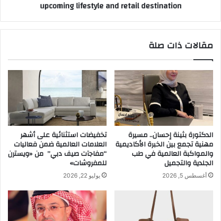
upcoming lifestyle and retail destination
خ
A
ص
l
ص
H
ة
u
مقالات ذات صلة
ل
d
ل
a
م
P
د
a
ر
r
ب
k
ي
–
ن
M
ف
a
الدكتورة بثينة إحسان.. مسيرة
تخفيضات استثنائية على أشهر
ي
k
مهنية تجمع بين الخبرة الأكاديمية
العلامات العالمية ضمن فعاليات
ا
k
والمواكبة العالمية في طب
“مفاجآت صيف دبي” من «ويسترن
ل
a
الجلدية والتجميل
للمفروشات»
د
h
أغسطس 5, 2026
يوليو 22, 2026
و
’
ر
s
ي
m
ا
o
ل