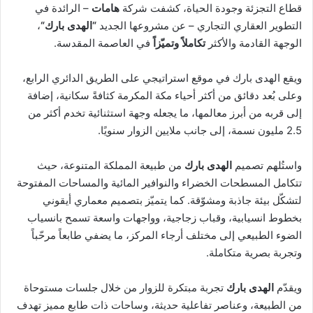
قطاع التجزئة وجودة الحياة، كشفت شركة
هامات
– الرائدة في
ن
التطوير العقاري التجاري – عن مشروعها الجديد
“
الهدى بارك
“
،
ي
الوجهة القادمة والأكثر
تكاملاً وتميّزاً
في العاصمة المقدسة.
ا
ويقع الهدى بارك في موقع استراتيجي على الطريق الدائري الرابع،
وعلى بُعد دقائق من أكثر أحياء مكة المكرمة كثافةً سكانية، إضافة
إلى قربه من أبرز معالمها، ما يجعله وجهة استثنائية تخدم أكثر من
2.5 مليون نسمة، إلى جانب ملايين الزوار سنويًا.
واستُلهم تصميم
الهدى بارك
من طبيعة المملكة المتنوعة، حيث
تتكامل المسطحات الخضراء والنوافير المائية والمساحات المفتوحة
لتشكّل بيئة جاذبة ومشوّقة. كما يتميّز بتصميم معماري أيقوني
بخطوط انسيابية، وقباب زجاجية، وواجهات واسعة تسمح بانسياب
الضوء الطبيعي إلى مختلف أرجاء المركز، ما يضفي طابعاً مرحّباً
وتجربة بصرية متكاملة.
ويقدّم
الهدى بارك
تجربة مبتكرة للزوار من خلال جلسات مستوحاة
من الطبيعة، وعناصر تفاعلية حديثة، وساحات ذات طابع مميز تهدف