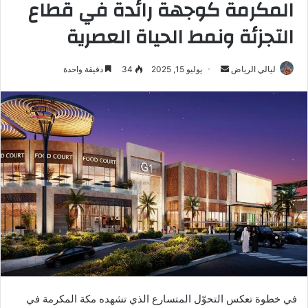
المكرمة كوجهة رائدة في قطاع
التجزئة ونمط الحياة العصرية
ليالي الرياض
أ
يوليو 15, 2025
34
دقيقة واحدة
ر
س
ل
ب
ر
ي
د
ا
إ
ل
ك
ت
ر
في خطوة تعكس التحوّل المتسارع الذي تشهده مكة المكرمة في
و