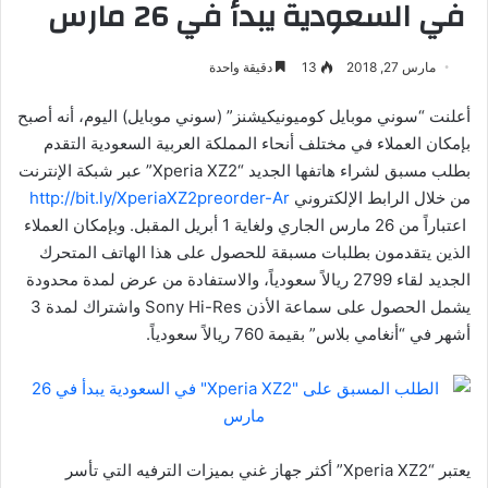
في السعودية يبدأ في 26 مارس
مارس 27, 2018
13
دقيقة واحدة
أعلنت “سوني موبايل كوميونيكيشنز” (سوني موبايل) اليوم، أنه أصبح
بإمكان العملاء في مختلف أنحاء المملكة العربية السعودية التقدم
بطلب مسبق لشراء هاتفها الجديد “Xperia XZ2” عبر شبكة الإنترنت
من خلال الرابط الإلكتروني
http://bit.ly/XperiaXZ2preorder-Ar
اعتباراً من 26 مارس الجاري ولغاية 1 أبريل المقبل. وبإمكان العملاء
الذين يتقدمون بطلبات مسبقة للحصول على هذا الهاتف المتحرك
الجديد لقاء 2799 ريالاً سعودياً، والاستفادة من عرض لمدة محدودة
يشمل الحصول على سماعة الأذن Sony Hi-Res واشتراك لمدة 3
أشهر في “أنغامي بلاس” بقيمة 760 ريالاً سعودياً.
يعتبر “Xperia XZ2” أكثر جهاز غني بميزات الترفيه التي تأسر