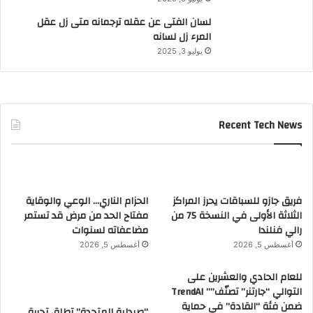
لسان الفتى عن عقله ترجمانه متى زل عقل
المرء زل لسانه
يوليو 3, 2025
Recent Tech News
فريق جازو للسباقات يحرز المراكز
الحزام الناري… الوعي والوقاية
الثلاثة الأولى في النسخة 75 من
مفتاح الحد من مرض قد تستمر
رالي فنلندا
مضاعفاته لسنوات
أغسطس 5, 2026
أغسطس 5, 2026
للعام الحادي والعشرين على
التوالي “جارتنر” تصنّف”” TrendAI
ضمن فئة “القادة” في حماية
“صيدلية المتحدة” تطلق تجربة