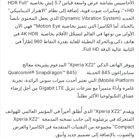
الأحاسيس بشاشة عرض واسعة قياس 5.7 إنش بخاصية “HDR Full
HD+”، ومكبرات صوت قوية، إضافة إلى نظام “الاهتزاز الديناميكي”
الجديد (Dynamic Vibration System) الذي يجعل المحتوى نابضاً
بالحياة. أما الكاميرا التي تتميز بخاصية Motion Eye™ فهي الآن
الأولى من نوعها في العالم لتسجّل الأفلام بخاصية 4K HDR في
هاتف ذكي وبالحركة البطيئة للغاية بقدرة التقاط 960 إطاراً في
الثانية عالية الدقة Full HD.
ويوفر الهاتف الذكي “Xperia XZ2” المدعوم بشريحة معالج
سنابدراغون 845 الحديثة (Qualcomm® Snapdragon™ 845
Mobile Platform) التي تعتبر أحدث ميزات سوني الرائدة، تجربة
غامرة وأداءً متميزاً مع سرعات تنزيل Gigabit LTE من أجل إرضاء
عشاق التكنولوجيا الأكثر تطلباً.
ويقدم “Xperia XZ2” الذي أُطلق أخيراً في المؤتمر العالمي للهواتف
المتحركة في برشلونة إلى جانب نسخته المدمجة “Xperia XZ2
Compact” مجموعة من التقنيات المتقدمة في الكاميرا والعرض
والصوت، بالإضافة إلى تصميم جديد وأنيق.