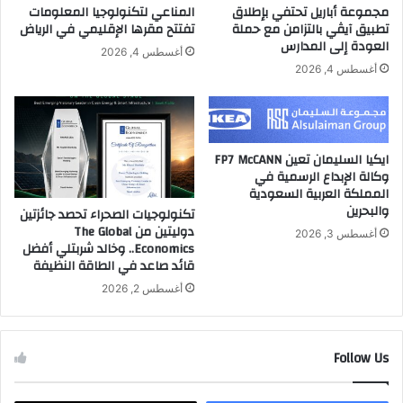
ل
س
مجموعة أباريل تحتفي بإطلاق
المناعي لتكنولوجيا المعلومات
ل
ل
تطبيق آيڤي بالتزامن مع حملة
تفتتح مقرها الإقليمي في الرياض
م
س
العودة إلى المدارس
أغسطس 4, 2026
ي
ل
أغسطس 4, 2026
ا
ة
ه
م
ط
ا
ع
ايكيا السليمان تعين FP7 McCANN
م
وكالة الإبداع الرسمية في
"
المملكة العربية السعودية
والبحرين
س
تكنولوجيات الصحراء تحصد جائزتين
دوليتين من The Global
م
أغسطس 3, 2026
Economics.. وخالد شربتلي أفضل
ا
قائد صاعد في الطاقة النظيفة
ق
"
أغسطس 2, 2026
ا
ل
م
Follow Us
ع
ا
ص