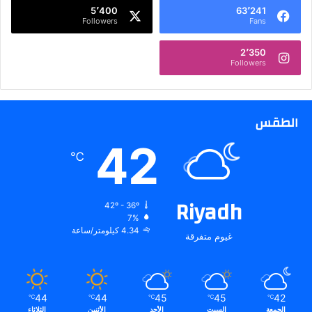
5٬400
63٬241
ر
Followers
Fans
ة
2٬350
Followers
الطقس
42
℃
Riyadh
42º - 36º
7%
4.34 كيلومتر/ساعة
غيوم متفرقة
44
44
45
45
42
℃
℃
℃
℃
℃
الجمعة
السبت
الأحد
الأثنين
الثلاثاء