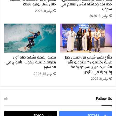
C
جدة تجد وجهتها لكأس العالم في
خلال شهر يوليو 2026
H
سوق7
يوليو 8, 2026
A
يوليو 21, 2026
M
P
I
O
N
S
صنّاع تغيير شباب من خمس دول
مدينة القدية تشهد ختام أول
A
عربية يختتمون “استوديو تأثير
بطولة عالمية لركوب الأمواج في
T
الشباب” من بيبسيكو بقمة
المسابح
K
إقليمية في الأردن
I
يونيو 15, 2026
N
يوليو 6, 2026
G
D
O
Follow Us
M
A
R
5٬400
63٬241