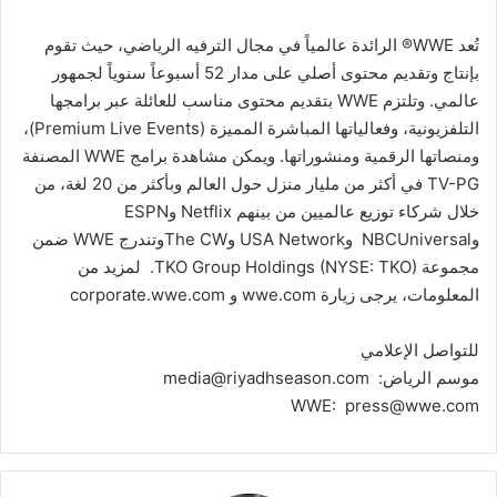
تُعد WWE® الرائدة عالمياً في مجال الترفيه الرياضي، حيث تقوم
بإنتاج وتقديم محتوى أصلي على مدار 52 أسبوعاً سنوياً لجمهور
عالمي. وتلتزم WWE بتقديم محتوى مناسب للعائلة عبر برامجها
التلفزيونية، وفعالياتها المباشرة المميزة (Premium Live Events)،
ومنصاتها الرقمية ومنشوراتها. ويمكن مشاهدة برامج WWE المصنفة
TV-PG في أكثر من مليار منزل حول العالم وبأكثر من 20 لغة، من
خلال شركاء توزيع عالميين من بينهم Netflix وESPN
وNBCUniversal وUSA Network وThe CWوتندرج WWE ضمن
مجموعة TKO Group Holdings (NYSE: TKO). لمزيد من
المعلومات، يرجى زيارة wwe.com و corporate.wwe.com
للتواصل الإعلامي
موسم الرياض: media@riyadhseason.com
WWE: press@wwe.com