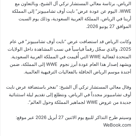
الرياض، برئاسة معالي المستشار تركي آل الشيخ، وبالتعاون مع
ن
WWE، اليوم عن عودة عرض” نايت أوف تشامبيونز” إلى المملكة
ي
أرينا في الرياض، المملكة العربية السعودية، وذلك يوم السبت
ا
الموافق 27 يونيو 2026.
وكانت الرياض قد استضافت عرض “نايت أوف تشامبيونز” في عام
2025، والذي سجّل رقماً قياسياً في نسب المشاهدة داخل الولايات
المتحدة لفعالية WWE التي أُقيمت في المملكة العربية السعودية.
ويشهد إصدار هذا العام عودة أبرز نجوم WWE إلى المملكة، ضمن
أجندة موسم الرياض الحافلة بالفعاليات الترفيهية العالمية.
وقال معالي المستشار تركي آل الشيخ: “نفخر باستضافة عرض نايت
أوف تشامبيونز مجدداً في الرياض، ونتطلع إلى تقديم ليلة استثنائية
جديدة من عروض WWE لجماهير المملكة وحول العالم”.
وسيتم طرح التذاكر للبيع يوم الاثنين 27 أبريل 2026 عبر موقع:
WeBook.com