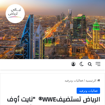
القائمة
بحث عن
الوضع المظلم
تسجيل الدخول
الرئيسية
/
فعاليات وترفيه
فعاليات وترفيه
الرياض تستضيفWWE® “نايت أوف