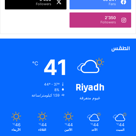
E
Followers
Fans
N
A
2٬350
O
Followers
N
S
A
T
الطقس
U
41
R
℃
D
A
Y
Riyadh
,
44º - 37º
J
8%
1.59 كيلومتر/ساعة
U
غيوم متفرقة
N
E
2
7
46
44
44
44
44
℃
℃
℃
℃
℃
السبت
الأحد
الأثنين
الثلاثاء
الأربعاء