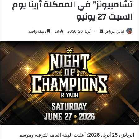
تشامبيونز” في الممكلة أرينا يوم
السبت 27 يونيو
ليالي الرياض
أ
أبريل 26, 2026
29
دقيقة واحدة
ر
س
ل
ب
ر
ي
د
ا
إ
ل
ك
ت
ر
الرياض،
25
أبريل 2026
: أعلنت الهيئة العامة للترفيه وموسم
و