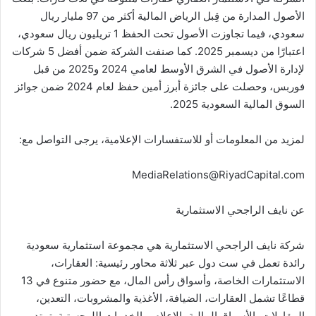
الأصول المدارة من قِبل الرياض المالية أكثر من 97 مليار ريال
سعودي، فيما تجاوزت الأصول تحت الحفظ 1 تريليون ريال سعودي،
اعتبارًا من ديسمبر 2025. كما صنفت الشركة ضمن أفضل 5 شركات
لإدارة الأصول في الشرق الأوسط لعامي 2024 و2025 من قبل
فوربس، وحصلت على جائزة أبرز أمين حفظ لعام 2024 ضمن جوائز
السوق المالية السعودية 2025.
لمزيد من المعلومات أو للاستفسارات الإعلامية، يرجى التواصل مع:
MediaRelations@RiyadCapital.com
عن نايف الراجحي الاستثمارية
شركة نايف الراجحي الاستثمارية هي مجموعة استثمارية سعودية
رائدة تعمل في ست دول عبر ثلاثة محاور رئيسية: العقارات،
الاستثمارات الخاصة، وأسواق رأس المال، مع حضور متنوع في 13
قطاعًا تشمل العقارات، الضيافة، الأغذية والمشروبات، التعدين،
المقاولات، الأسواق المالية، الإعلام، والخدمات اللوجستية. تمتد