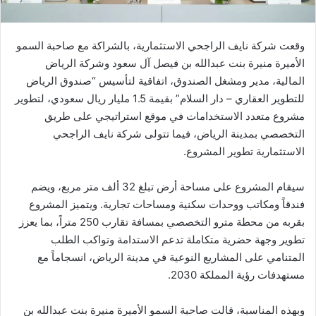
ت
ر
وقعت شركة نايف الراجحي الاستثمارية، بالشراكة مع صاحبة السمو
و
الأميرة منيرة بنت عبدالله بن فيصل آل سعود وشركة الرياض
ن
المالية، مدير ومشغل الصندوق، اتفاقية لتأسيس “صندوق الرياض
ي
للتطوير العقاري – دار السلام” بقيمة 1.5 مليار ريال سعودي، لتطوير
ا
مشروع متعدد الاستخدامات في موقع استراتيجي على طريق
التخصصي بمدينة الرياض، فيما تتولى شركة نايف الراجحي
الاستثمارية تطوير المشروع.
سيقام المشروع على مساحة أرض تبلغ 32 ألف متر مربع، ويضم
فندقاً ومكاتب ووحدات سكنية ومساحات تجارية. ويتميز المشروع
بقربه من محطة مترو التخصصي بمسافة تقارب 250 متراً، بما يعزز
تطوير وجهة حضرية متكاملة تدعم الاستدامة وتواكب الطلب
المتنامي على المشاريع النوعية في مدينة الرياض، انسجاماً مع
مستهدفات رؤية المملكة 2030.
وبهذه المناسبة، قالت صاحبة السمو الأميرة منيرة بنت عبدالله بن