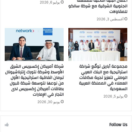
أعمال البنية التحتية للمنطقة
يوليو 6, 2026
ا
n
الجنوبية الشرقية مع شركة سالكو
ل
للمقاولات
v
ص
e
أغسطس 3, 2026
ح
s
ة
t
و
m
ا
e
ل
n
ت
t
ف
”
مجموعة أباريل توقّع شراكة
شركة أمريكان إكسبريس الشرق
ا
S
استراتيجية مع البنك العربي
الأوسط وشركة نتورك إنترناشيونال
ع
i
الوطني لتعزيز تجربة مكافآت
تبرمان اتفاقية استراتيجية الأول
ل
g
العملاء في المملكة العربية
من نوعها لتوسعة شبكة قبول
ا
n
السعودية
بطاقات أمريكان إكسبريس لدى
ل
A
التجار في الإمارات
يوليو 5, 2026
م
g
يونيو 30, 2026
ج
r
ت
e
م
e
ع
m
Follow Us
ي
e