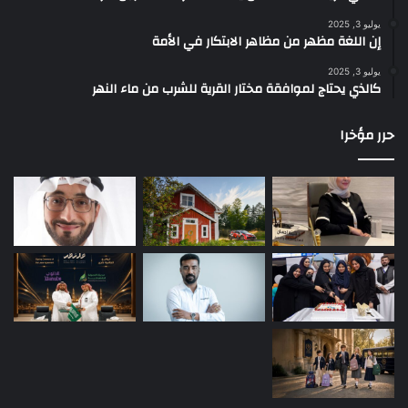
o
n
يوليو 3, 2025
إن اللغة مظهر من مظاهر الابتكار في الأمة
(
F
يوليو 3, 2025
u
كالذي يحتاج لموافقة مختار القرية للشرب من ماء النهر
n
d
حرر مؤخرا
t
o
D
e
v
e
l
o
p
a
M
i
x
e
d