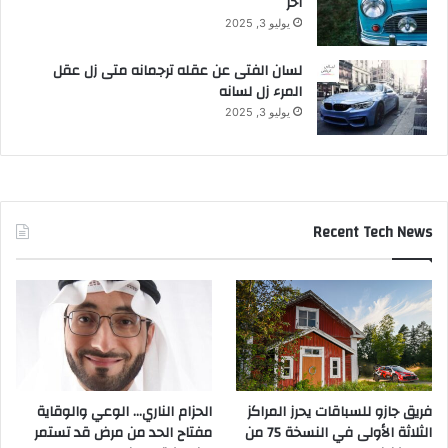
آخر
d
يوليو 3, 2025
–
D
لسان الفتى عن عقله ترجمانه متى زل عقل
a
المرء زل لسانه
r
يوليو 3, 2025
A
l
S
a
l
a
Recent Tech News
m
”
,
a
c
.
U
S
فريق جازو للسباقات يحرز المراكز
الحزام الناري… الوعي والوقاية
$
الثلاثة الأولى في النسخة 75 من
مفتاح الحد من مرض قد تستمر
4