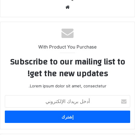
موق
ع
الوي
ب
With Product You Purchase
Subscribe to our mailing list to
get the new updates!
Lorem ipsum dolor sit amet, consectetur.
أ
د
خ
ل
ب
ر