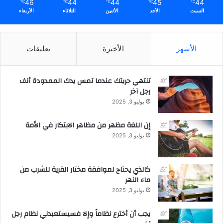
a
46
44
44
45
44
℃
℃
℃
℃
℃
l
السبت
الأحد
الأثنين
الثلاثاء
الأربعاء
E
s
t
الأشهر
الأخيرة
تعليقات
a
t
e
تنتهي حريتك عندما تمس يدك الممدودة أنف
D
رجل آخر
e
يوليو 3, 2025
v
e
إن اللغة مظهر من مظاهر الابتكار في الأمة
l
يوليو 3, 2025
o
p
m
كالذي يحتاج لموافقة مختار القرية للشرب من
e
ماء النهر
n
t
يوليو 3, 2025
F
u
يجب أن أخترع نظاماً وإلا فسيستعبدني نظام رجل
n