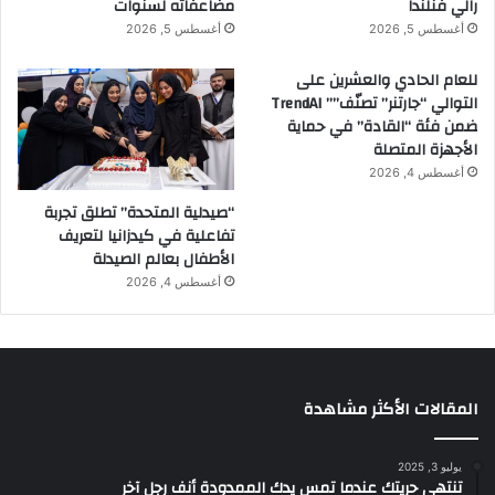
رالي فنلندا
مضاعفاته لسنوات
0
أغسطس 5, 2026
أغسطس 5, 2026
0
M
للعام الحادي والعشرين على
i
التوالي “جارتنر” تصنّف”” TrendAI
l
ضمن فئة “القادة” في حماية
l
الأجهزة المتصلة
i
o
أغسطس 4, 2026
n
“صيدلية المتحدة” تطلق تجربة
)
تفاعلية في كيدزانيا لتعريف
S
الأطفال بعالم الصيدلة
A
أغسطس 4, 2026
R
1
.
5
B
i
المقالات الأكثر مشاهدة
l
l
يوليو 3, 2025
i
تنتهي حريتك عندما تمس يدك الممدودة أنف رجل آخر