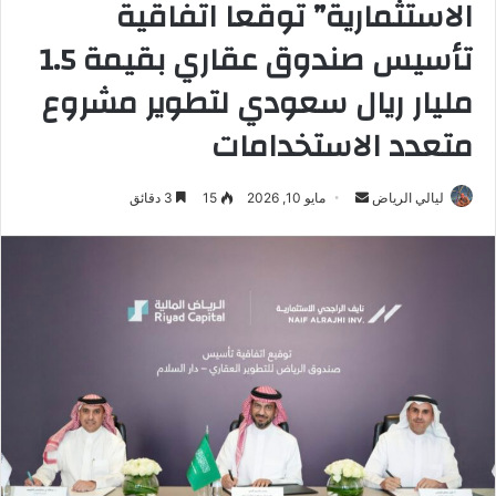
الاستثمارية” توقعا اتفاقية
تأسيس صندوق عقاري بقيمة 1.5
مليار ريال سعودي لتطوير مشروع
متعدد الاستخدامات
ليالي الرياض
أ
مايو 10, 2026
15
3 دقائق
ر
س
ل
ب
ر
ي
د
ا
إ
ل
ك