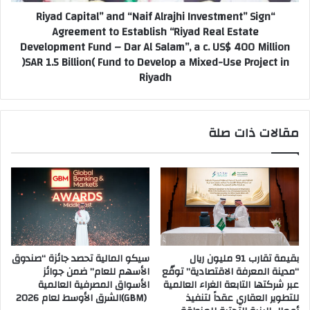
p
“Riyad Capital” and “Naif Alrajhi Investment” Sign
ر
i
Agreement to Establish “Riyad Real Estate
ا
t
Development Fund – Dar Al Salam”, a c. US$ 400 Million
ث
a
و
)SAR 1.5 Billion( Fund to Develop a Mixed-Use Project in
l
ن
Riyadh
”
ا
a
ل
n
ر
d
مقالات ذات صلة
ي
“
ا
N
ض
a
2
i
0
f
2
A
6
l
ل
r
ت
a
بقيمة تقارب 91 مليون ريال
سيكو المالية تحصد جائزة “صندوق
ع
j
“مدينة المعرفة الاقتصادية” توقّع
الأسهم للعام” ضمن جوائز
ز
h
عبر شركتها التابعة الغراء العالمية
الأسواق المصرفية العالمية
ي
i
للتطوير العقاري عقداً لتنفيذ
(GBM)الشرق الأوسط لعام 2026
ز
I