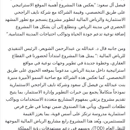
فيصل آل سعود: “يعكس هذا المشروع أهمية الموقع الاستراتيجي
على طريق التخصصي، وقيمة الشراكة مع شركة نايف الراجحي
الاستثمارية والرياض المالية لتطوير مشروع ينسجم مع تطور المشهد
الحضري في مدينة الرياض. ونتطلع إلى أن يشكل هذا المشروع
إضافة نوعية تدعم جودة الحياة وتواكب احتياجات المدينة المتنامية.”
ومن جانبه قال د. عبدالله بن عبدالرحمن الشويعر، الرئيس التنفيذي
للرياض المالية :” يمثل هذا المشروع امتداداً لحضورنا في القطاع
العقاري، وخطوة جديدة في تطوير وجهات نوعية في مواقع
استراتيجية داخل مدينة الرياض، مدعوماً بموقعه الحيوي على طريق
التخصصي. كما تعكس هذه الشراكة مع صاحبة السمو الأميرة منيرة
بنت عبدالله بن فيصل آل سعود وشركة نايف الراجحي الاستثمارية
نموذجاً متكاملاً يجمع بين خبرات التطوير وإدارة الاستثمار، بما يتيح
تقديم مشروع يرتقي بمفهوم المشاريع متعددة الاستخدامات ويواكب
تطلعات السوق. ويأتي هذا الصندوق ضمن نهجنا في طرح فرص
استثمارية مدروسة ترتكز على أسس قوية، بما يعزز القيمة
للمستثمرين، ويُعد هذا المشروع رابع مشاريع الرياض المالية الموجهة
للنقل العام (TOD)، ويسهم في دعم مستهدفات رؤية المملكة