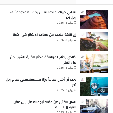
ي
ا
ة
ت
تنتهي حريتك عندما تمس يدك الممدودة أنف
ا
رجل آخر
ل
ذ
يوليو 3, 2025
ك
ا
إن اللغة مظهر من مظاهر الابتكار في الأمة
ء
يوليو 3, 2025
ا
ل
ا
كالذي يحتاج لموافقة مختار القرية للشرب من
ص
ماء النهر
ط
يوليو 3, 2025
ن
ا
يجب أن أخترع نظاماً وإلا فسيستعبدني نظام رجل
ع
آخر
ي
يوليو 3, 2025
ب
ا
لسان الفتى عن عقله ترجمانه متى زل عقل
ل
المرء زل لسانه
م
يوليو 3, 2025
م