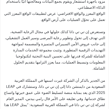
مزود بأجهزة استشعار ويقوم بجمع البيانات ومعالجتها آنيًا باستخدام
الذكاء الاصطناعي.
الواقع المعزز والواقع الافتراضي: عرض لتطبيقات الواقع المعزز التي
تعمل على تحوّل العمليات على أرض الواقع.
وتستعرض إن تي تي داتا كذلك حلولها في مجال الرعاية الصحية،
التي تهدف إلى تحول وتطوير رعاية المرضى وسير العمل التشغيلي،
إلى جانب عروض الأمن السيبراني المتميزة والمصممة لمواجهة
التهديدات الرقمية المتطورة. وتثبت مجموعة الخدمات المدارة
الشاملة للشركة قدرتها على تحسين البنية التحتية لتكنولوجيا
المعلومات وتبسيط العمليات، مما يعزز التزامها بتقديم الحلول
الشاملة.
من الجدير بالذكر أن الشركة غيرت اسمها في المملكة العربية
السعودية من دايمنشن داتا إلى إن تي تي داتا، وستشارك في LEAP
2025 الذي يعد بمثابة منصة لتسليط الضوء على عمق خبرتها واتساع
نطاق خدماتها. وفي تعليقه على الأمر قال رامي بيدس، المدير العام
لشركة إن تي تي داتا في المملكة العربية السعودية: “يمثل LEAP هذا