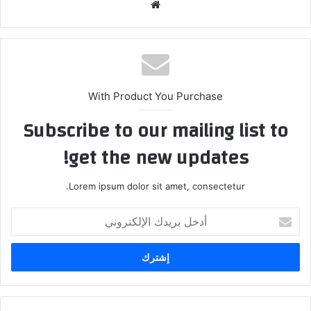
موق
ع
الوي
ب
With Product You Purchase
Subscribe to our mailing list to
get the new updates!
Lorem ipsum dolor sit amet, consectetur.
أ
د
خ
ل
ب
ر
ي