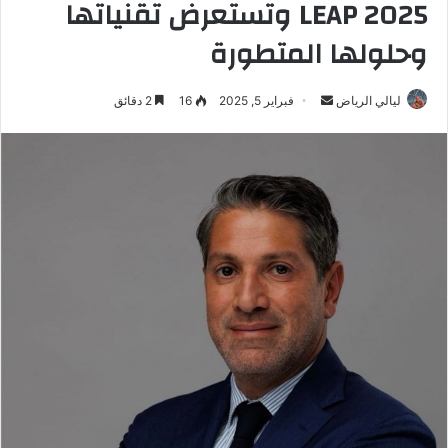
LEAP 2025 وتستعرض تقنياتها
وحلولها المتطورة
ليالي الرياض
أ
فبراير 5, 2025
16
2 دقائق
ر
س
ل
ب
ر
ي
د
ا
إ
ل
ك
ت
ر
و