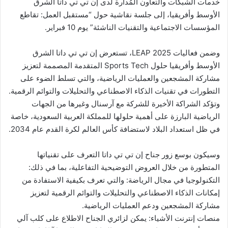
خدمات الشبكات والتعاون المُدارة لدى إن تي تي داتا الشرق
الأوسط وأفريقيا، إلى جلسة نقاشية حول “مستقبل العمل: تقاطع
المؤسسات الاجتماعية والتقنيات الناشئة” يوم 10 فبراير.
وضمن فعاليات LEAP 2025، تستعرض إن تي تي داتا الشرق
الأوسط وأفريقيا حلول Sports Tech المتقدمة المصممة لتعزيز
مشاركة المشجعين والعمليات الرياضية، والتي تسلط الضوء على
التطورات في تقنيات الذكاء الاصطناعي والتحليلات والتوائم الرقمية.
وتؤكد الشراكة الأخيرة للشركة مع آرسنال وغيرها من الجهات
الرياضية البارزة على أهمية حلولها للمملكة العربية السعودية، خاصة
في ظل استعداد البلاد لاستضافة كأس العالم لكرة القدم عام 2034.
وسيكون بوسع زور جناح إن تي تي داتا التعرف على تقنياتها
المتطورة من خلال العروض التوضيحية التفاعلية، بما في ذلك:
التكنولوجيا في مجال الرياضة: والتي تعرف بكيفية الاستفادة من
إمكانات الذكاء الاصطناعي والتحليلات والتوائم الرقمية لتعزيز
مشاركة المشجعين ودعم العمليات الرياضية.
منصات إنترنت الأشياء: يمكن لزائري الجناح الاطلاع على كلب آلي