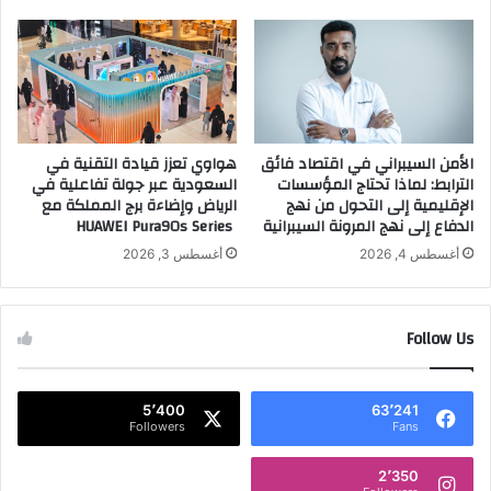
ت
"
ح
س
و
د
ل
ا
ف
ي
ي
ا
ا
الأمن السيبراني في اقتصاد فائق
هواوي تعزز قيادة التقنية في
"
الترابط: لماذا تحتاج المؤسسات
السعودية عبر جولة تفاعلية في
ل
ي
الإقليمية إلى التحول من نهج
الرياض وإضاءة برج المملكة مع
ت
س
الدفاع إلى نهج المرونة السيبرانية
HUAWEI Pura90s Series
د
لّ
ر
م
أغسطس 4, 2026
أغسطس 3, 2026
ي
أ
ب
ك
ض
ث
Follow Us
م
ر
ن
م
ق
ن
5٬400
63٬241
ط
4
Followers
Fans
ا
0
ع
ج
2٬350
ا
ه