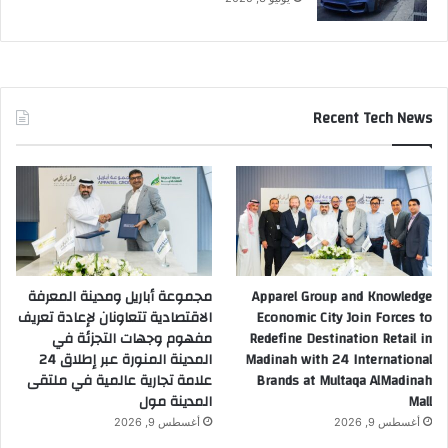
ل
ك
ة
ب
ع
Recent Tech News
د
ا
س
ت
ي
ف
ا
ئ
Apparel Group and Knowledge
مجموعة أباريل ومدينة المعرفة
ه
Economic City Join Forces to
الاقتصادية تتعاونان لإعادة تعريف
م
Redefine Destination Retail in
مفهوم وجهات التجزئة في
م
Madinah with 24 International
المدينة المنورة عبر إطلاق 24
ت
Brands at Multaqa AlMadinah
علامة تجارية عالمية في ملتقى
ط
Mall
المدينة مول
ل
ب
أغسطس 9, 2026
أغسطس 9, 2026
ا