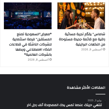
ت
ا
ل
ا
ع
ت
شاماس” يقدّم تجربة مسائية
*معرض”السعودية تصنع
م
راقية مع قائمة جديدة مستوحاة
المستقبل” فرصة استثمارية
ا
من النكهات البرازيلية
للشركات الناشئة في قطاعات
د
الذكاء الاصطناعي وربطها
أغسطس 9, 2026
بالشركات العالمية*
أغسطس 8, 2026
المقالات الأكثر مشاهدة
يوليو 3, 2025
تنتهي حريتك عندما تمس يدك الممدودة أنف رجل آخر