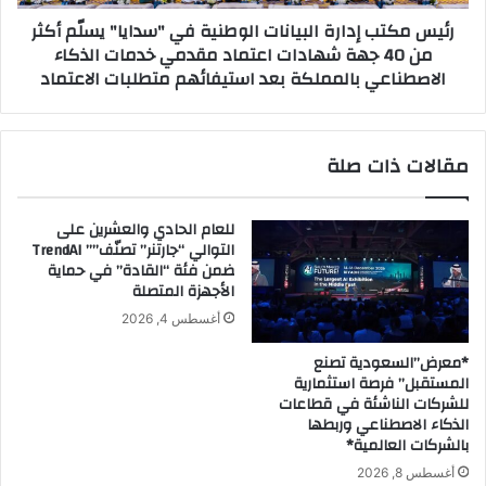
ل
إ
رئيس مكتب إدارة البيانات الوطنية في "سدايا" يسلّم أكثر
ل
د
من 40 جهة شهادات اعتماد مقدمي خدمات الذكاء
ت
ا
ع
الاصطناعي بالمملكة بعد استيفائهم متطلبات الاعتماد
ر
ل
ة
ي
ا
م
ل
مقالات ذات صلة
»
ب
ت
ي
ت
ا
للعام الحادي والعشرين على
ع
ن
التوالي “جارتنر” تصنّف”” TrendAI
ا
ا
ضمن فئة “القادة” في حماية
و
ت
الأجهزة المتصلة
ن
ا
أغسطس 4, 2026
ا
ل
ن
و
*معرض”السعودية تصنع
ل
ط
المستقبل” فرصة استثمارية
إ
ن
للشركات الناشئة في قطاعات
ح
ي
الذكاء الاصطناعي وربطها
د
ة
بالشركات العالمية*
ا
ف
أغسطس 8, 2026
ث
ي