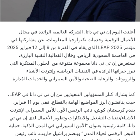
ن
ي
ا
أعلنت اليوم إن تي تي داتا، الشركة العالمية الرائدة في مجال
الأعمال الرقمية وخدمات تكنولوجيا المعلومات، عن مشاركتها في
مؤتمر LEAP 2025 الذي يقام في الفترة من 9 إلى 12 فبراير 2025
في العاصمة السعودية الرياض. وخلال الفعالية التقنية البارزة،
تستعرض إن تي تي داتا مجموعة متنوعة من الحلول المبتكرة التي
تبرز خبراتها الرائدة في التقنيات الرياضية وإنترنت الأشياء
والروبوتات والرعاية الصحية والأمن السيبراني والخدمات المُدارة.
كما يشارك كبار المسؤولين التنفيذيين من إن تي تي داتا في LEAP،
حيث يناقشون أبرز المواضيع الهامة بالقطاع. ففي يوم 11 فبراير،
يقدم كريستيان كوش، نائب الرئيس الأول للأمن السيبراني لإنترنت
الأشياء/تقنيات التشغيل والابتكارات وتطوير الأعمال لدى إن تي تي
داتا، كلمة رئيسية بعنوان “الأمن السيبراني في المدن الذكية: حماية
النبض الرقمي لحياة المدن” وينضم براشيل جاريب، نائب رئيس