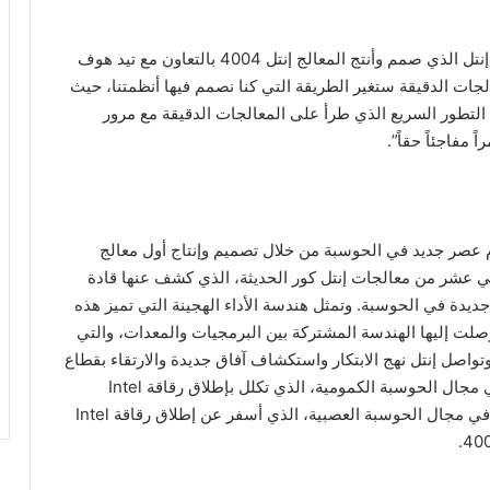
ومن جانبه، قال فيدريكو فاجين، المهندس السابق لدى إنتل الذي صمم وأنتج المعالج إنتل 4004 بالتعاون مع تيد هوف
“كان من الواضح في عام 1970 أن المعالجات الدقيقة ستغير الطريقة التي كنا نصمم فيها أنظمتنا، حيث
ن التطور السريع الذي طرأ على المعالجات الدقيقة مع مرور
مفاجئاً حقاً”.
ل 4004 الباب أمام عصر جديد في الحوسبة من خلال تصميم وإنتاج أول معالج
لثاني عشر من معالجات إنتل كور الحديثة، الذي كشف عنها قادة
 جديدة في الحوسبة. وتمثل هندسة الأداء الهجينة التي تميز هذه
وصلت إليها الهندسة المشتركة بين البرمجيات والمعدات، والتي
واصل إنتل نهج الابتكار واستكشاف آفاق جديدة والارتقاء بقطاع
الحوسبة إلى مستويات أبعد، من خلال متابعة أبحاثها في مجال الحوسبة الكمومية، الذي تكلل بإطلاق رقاقة Intel
Horse Ridge بتقنية التبريد العميق، ومتابعة دراساتها في مجال الحوسبة العصبية، الذي أسفر عن إطلاق رقاقة Intel