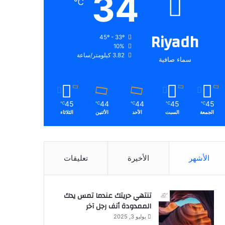
34
℃
Riyadh
45º - 33º
10%
3.82 كيلومتر/ساعة
سماء صافية
45
44
44
45
45
℃
℃
℃
℃
℃
الجمعة
السبت
الأحد
الأثنين
الثلاثاء
الأشهر
الأخيرة
تعليقات
تنتهي حريتك عندما تمس يدك
الممدودة أنف رجل آخر
يوليو 3, 2025