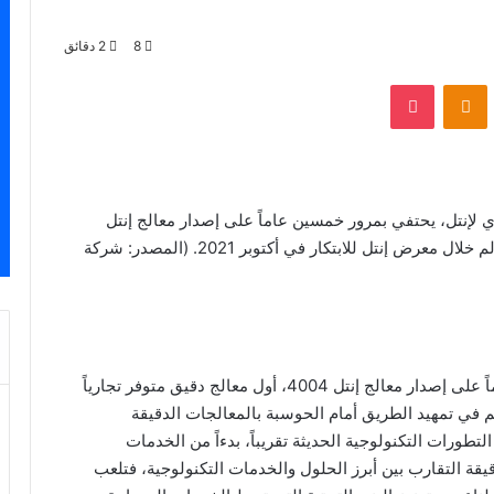
8
2 دقائق
VKontak
Odnoklassniki
‫Pocket
 لإنتل، يحتفي بمرور خمسين عاماً على إصدار معالج إنتل
4004، أول معالج دقيق متوفر تجارياً على مستوى العالم خلال معرض إنتل للابتكار في أكتوبر 2021. (المصدر: شركة
تحتفل إنتل اليوم بمرور خمسين عاماً على إصدار معالج إنتل 4004، أول معالج دقيق متوفر تجارياً
عالم، والذي تم إطلاقه عام 1971، وساهم في تمهيد الطريق أمام الحوسبة بالمعالجات الدقيقة
تطورات التكنولوجية الحديثة تقريباً، بدءاً من الخدمات
قيقة التقارب بين أبرز الحلول والخدمات التكنولوجية، فتلعب