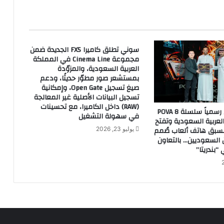
م
و
س
م
سوني تطلق كاميرا FX5 الجديدة ضمن
ا
مجموعة Cinema Line في المملكة
ل
العربية السعودية، والمزوّدة
ح
بمستشعر صور مطوّر حديثًا، ودعم
ا
صيغ تسجيل Open Gate، وإمكانية
ل
تسجيل البيانات الأصلية غير المعالجة
ي
(RAW) داخل الكاميرا، مع تحسينات
TECNO تطلق رسمياً سلسلة POVA 8
م
في سهولة التشغيل
عربية السعودية وتفتح
ن
مسبق هاتف ألعاب صُمم
يوليو 23, 2026
ت
ن السعوديين… بالتعاون
م
“بندريتا”
و
ر
ا
ل
ع
ج
و