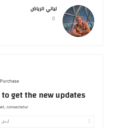
ليالي الرياض
موق
ع
الوي
ب
 Purchase
t to get the new updates!
et, consectetur.
أ
د