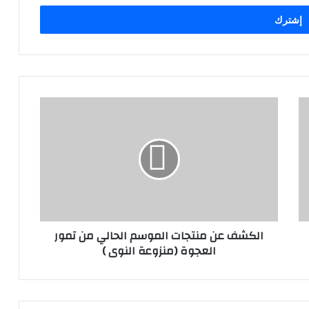
ا
ل
ك
ش
ف
ع
ن
م
ن
الكشف عن منتجات الموسم الحالي من تمور
ت
العجوة (منزوعة النوى )
ج
ا
ت
ا
ل