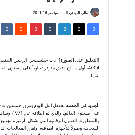
ليالي الرياض
أ
نوفمبر 16, 2021
ر
فيسبوك
‫X
لينكدإن
‏Tumblr
بينتيريست
‏Reddit
‏te
س
ل
ب
ر
ي
[التعليق على الصورة]:
بات جيلسينجر، الرئيس التنفيذي
د
ا
إنتل)
إ
ل
ك
ت
الجديد في الحدث:
ر
على مستوى ال
و
والمتطورة، العقول الرقمية التي تشكل الركيزة لجميع ال
ن
السحابية وصولاً للأجهزة الطرفية. وتعزز المعالجات الد
ي