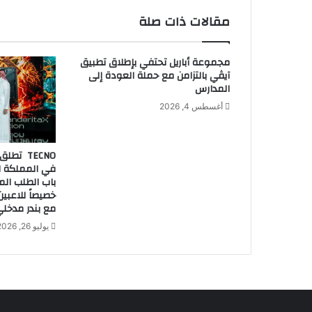
ل
مقالات ذات صلة
و
ل
ا
مجموعة أباريل تحتفي بإطلاق تطبيق
ل
آيڤي بالتزامن مع حملة العودة إلى
ت
المدارس
ص
أغسطس 4, 2026
م
ي
م
ا
في المملكة ال
ل
باب الطلب ال
م
خصيصاً للاعبي
ت
مع بندر مدخلي 
خ
يوليو 26, 2026
ص
ص
ة
.
.