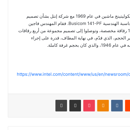
تواصلت شركة نيبون كالكوليتينج ماشين في عام 1969 مع شركة إنتل بشأن تصميم
مجموعة من الدارات المتكاملة لنموذجها الأولي من الحاسبة الهندسية Busicom 141-PF. فقام المهندس فاجين
وفريقه بإدخال تغييرات على الخطط الأصلية لتصميم 12 رقاقة مخصصة، وتوصلوا إلى تصميم مجموعة من أربع رقاقات
متطلبات الشركة، بما فيها المعالج 4004 صغير الحجم، الذي قدّم، في نهاية المطاف، قدرة على إجراء
جم غرفة كاملة.
https://www.intel.com/content/www/us/en/newsroom/o
‏Reddit
‏VKontakte
Odnoklassniki
‫Pocket
مشاركة عبر البريد
طباعة