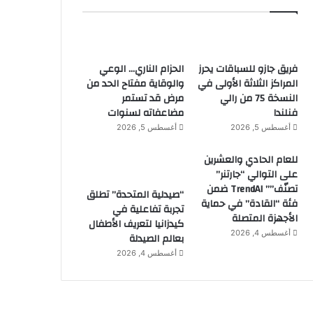
فريق جازو للسباقات يحرز
الحزام الناري… الوعي
المراكز الثلاثة الأولى في
والوقاية مفتاح الحد من
النسخة 75 من رالي
مرض قد تستمر
فنلندا
مضاعفاته لسنوات
أغسطس 5, 2026
أغسطس 5, 2026
للعام الحادي والعشرين
على التوالي “جارتنر”
تصنّف”” TrendAI ضمن
“صيدلية المتحدة” تطلق
فئة “القادة” في حماية
تجربة تفاعلية في
الأجهزة المتصلة
كيدزانيا لتعريف الأطفال
أغسطس 4, 2026
بعالم الصيدلة
أغسطس 4, 2026