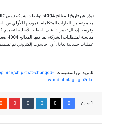
نبذة عن تاريخ المعالج 4004:
مناسبة ل
عمليات حسابية تعادل أول حاسوب إلكتروني تم تصميمه في عام 1946، والذي كان بح
للمزيد من المعلومات:
pinion/chip-that-changed-
world.html#gs.gm7dkn
فيسبوك
‫X
لينكدإن
‏Tumblr
بينتيريست
شاركها