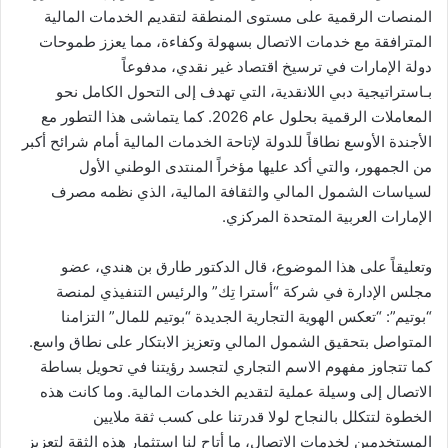
المنصات الرقمية على مستوى المنطقة لتقديم الخدمات المالية
المترافقة مع خدمات الاتصال بسهولة وكفاءة، مما يعزز طموحات
دولة الإمارات في ترسيخ اقتصاد غير نقدي، مدفوعاً
بـاستراتيجية دبي اللانقدية، التي تهدف إلى التحول الكامل نحو
المعاملات الرقمية بحلول عام 2026. كما يتماشى هذا التطور مع
الأجندة الأوسع نطاقاً للدولة لإتاحة الخدمات المالية أمام شرائح أكبر
من الجمهور، والتي أكد عليها مؤخراً المنتدى الوطني الأول
لسياسات الشمول المالي والثقافة المالية، الذي نظمه مصرف
الإمارات العربية المتحدة المركزي.
وتعليقاً على هذا الموضوع، قال الدكتور طارق بن هندي، عضو
مجلس الإدارة في شركة “أسترا تِك” والرئيس التنفيذي لمنصة
“بوتيم”: “تعكس الهوية التجارية الجديدة “بوتيم للمال” التزامنا
المتواصل بتحقيق الشمول المالي وتعزيز الابتكار على نطاق واسع.
كما تتجاوز مفهوم الاسم التجاري لتجسد رؤيتنا في تحويل بساطة
الاتصال إلى وسيلة عملية لتقديم الخدمات المالية. وما كانت هذه
الخطوة لتتكلل بالنجاح لولا قدرتنا على كسب ثقة ملايين
المستخدمين لخدمات الاتصال، ما أتاح لنا استثمار هذه الثقة لتعزيز