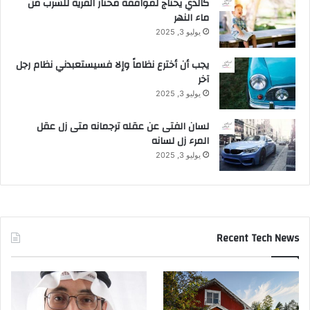
كالذي يحتاج لموافقة مختار القرية للشرب من
ماء النهر
يوليو 3, 2025
يجب أن أخترع نظاماً وإلا فسيستعبدني نظام رجل
آخر
يوليو 3, 2025
لسان الفتى عن عقله ترجمانه متى زل عقل
المرء زل لسانه
يوليو 3, 2025
Recent Tech News