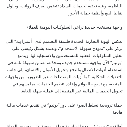
الناظمة، وبنية تحتية لخدمات السداد تتضمن صرف الرواتب، وحلول
نقاط البيع وأنظمة حماية الأجور.
واجهة مستخدم جديدة تراعي السلوكيات اليومية للعملاء
تعكس الهوية التجارية الجديدة فلسفة التصميم لدى “أسترا تِك” التي
تركز على “نموذج سهولة الاستخدام”، وتعتمد بشكل رئيسي على
تحليل السلوكيات الفعلية للمستخدمين والاستجابة لها. ويتمتع
“بوتيم” الآن بواجهة مستخدم جديدة ومحدّثة، تضمن سهولةً تامة في
استخدام أدوات الاتصال والدفع وتحويل الأموال والائتمان، إلى جانب
التعديلات الشكلية. كما أُزيلت المصطلحات غير الضرورية من واجهات
المنصة، مع تسوية القوائم وإعادة تنظيم الخدمات، بما يسهم في
تحويل الخدمات المالية عبر المنصة إلى عملية سهلة للغاية.
حملة ترويجية تسلط الضوء على دور “بوتيم” في تقديم خدمات مالية
هادفة
أطلقت “بوتيم” في هذه المناسبة حملة ترويجية على مستوى الدولة،