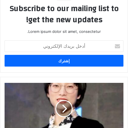
Subscribe to our mailing list to
get the new updates!
Lorem ipsum dolor sit amet, consectetur.
أ
د
خ
ل
ب
ر
ي
د
D
ك
H
ا
L
ل
G
إ
l
ل
o
ك
b
ت
a