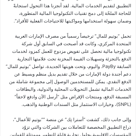
التطبيق لتقديم الخدمات المالية. لقد أنجزنا هذا التحول استجابةً
للحاجة الملحّة إلى دمج تقنيات التكنولوجيا المالية المتطورة،
وضمان سهولة استخدامها ومواكبتها للاحتياجات الفعلية للأفراد”.
تحمل “بوتيم للمال” ترخيصاً رسمياً من مصرف الإمارات العربية
المتحدة المركزي، وكانت قد أصبحت في السابق أول شركة
تكنولوجيا مالية تحصل على تفويض مزدوج للعمل كمزود لخدمات
الدفع بالتجزئة وتسهيلات القيمة المخزنة تحت علامتها التجارية
السابقة PayBy. واليوم، وتحت هويتها الجديدة، تواصل “بوتيم للمال”
دعم أجندة دولة الإمارات من خلال تقديم بديل منظم وبسيط عن
الدفع النقدي. يمكن للمستخدمين الوصول إلى مجموعة شاملة من
الخدمات المالية تشمل التحويلات المحلية والدولية، والبطاقات
المسبقة الدفع، ومنتجات الإقراض مثل “أرسل الآن وادفع لاحقاً”
(SNPL)، وخيارات الاستثمار مثل السندات الوطنية والذهب.
وإلى جانب ذلك، كشفت “أسترا تِك” عن منصة ““بوتيم للأعمال”،
ذراع التطبيق المخصصة للتعاملات بين الشركات والتي تزوّد
المؤسسات الإقليمية بحلول تجارية قابلة للتطوير وممتثلة للقوانين