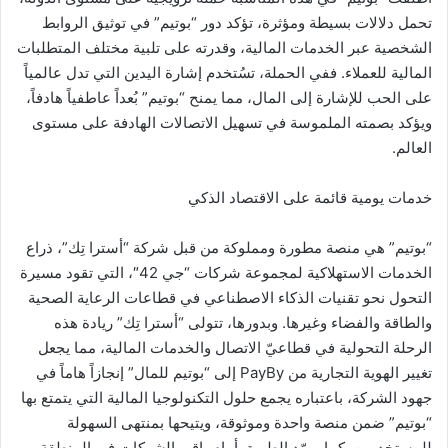
تحمل دلالات بسيطة ومؤثرة، تؤكد دور “بوتيم” في توثيق الروابط
الشخصية عبر الخدمات المالية، وقدرته على تلبية مختلف المتطلبات
المالية للعملاء. ففي الحملة، تسُتخدم إشارة اليدين التي تدل عالمياً
على الحب للإشارة إلى المال، مما يمنح “بوتيم” بُعداً عاطفياً هادفاً،
ويؤكد بصمته الملموسة في تسهيل الاتصالات الهادفة على مستوى
العالم.
خدمات يومية قائمة على الاقتصاد الذكي
“بوتيم” هي منصة مطورة ومملوكة من قبل شركة “أسترا تِك”، ذراع
الخدمات الاستهلاكية لمجموعة شركات “جي 42″، التي تقود مسيرة
التحول نحو تقنيات الذكاء الاصطناعي في قطاعات الرعاية الصحية
والطاقة والفضاء وغيرها. وبدورها، تتولى “أسترا تِك” ريادة هذه
الرحلة التحولية في قطاعيّ الاتصال والخدمات المالية، مما يجعل
تغيير الهوية التجارية من PayBy إلى “بوتيم للمال” إنجازاً هاماً في
جهود الشركة، باعتباره يجمع حلول التكنولوجيا المالية التي يتمتع بها
“بوتيم” ضمن منصة واحدة وموثوقة، ويتيحها بمنتهى السهولة
للمستخدمين. كما يمهّد الطريق أمام باقي الشركات في المنطقة