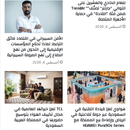
للعام الحادي والعشرين على
a
G
التوالي “جارتنر” تصنّف”” TrendAI
x
M
ضمن فئة “القادة” في حماية
i
O
الأجهزة المتصلة
a
S
أغسطس 4, 2026
n
S
g
م
الأمن السيبراني في اقتصاد فائق
L
ق
الترابط: لماذا تحتاج المؤسسات
i
ا
الإقليمية إلى التحول من نهج
(
س
الدفاع إلى نهج المرونة السيبرانية
C
1
أغسطس 4, 2026
a
0
t
0
h
م
y
م
L
ب
e
ب
e
ع
)
هواوي تعزز قيادة التقنية في
TCL تعزز خبراتها العالمية في
د
السعودية عبر جولة تفاعلية في
مجال تكييف الهواء بتوسيع
a
ب
الرياض وإضاءة برج المملكة مع
حضورها في المملكة العربية
s
ؤ
HUAWEI Pura90s Series
السعودية
H
ر