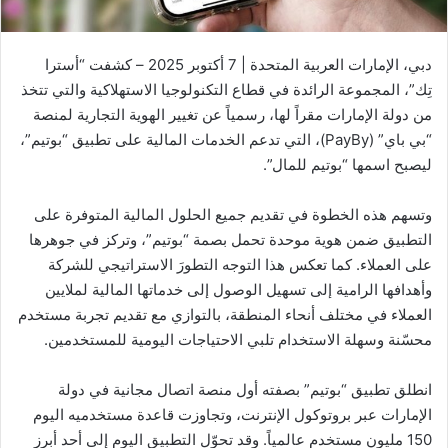
ت
ر
دبي، الإمارات العربية المتحدة | 7 أكتوبر 2025 – كشفت “أسترا
و
تِك”، المجموعة الرائدة في قطاع التكنولوجيا الاستهلاكية والتي تتخذ
ن
من دولة الإمارات مقراً لها، رسمياً عن تغيير الهوية التجارية لمنصة
ي
“بي باي” (PayBy)، التي تدعم الخدمات المالية على تطبيق “بوتيم”،
ا
ليصبح اسمها “بوتيم للمال”.
وتسهم هذه الخطوة في تقديم جميع الحلول المالية المتوفرة على
التطبيق ضمن هوية موحدة تحمل بصمة “بوتيم”، وتركز في جوهرها
على العملاء. كما تعكس هذا التوجه التطورَ الاستراتيجي للشركة
وأهدافها الرامية إلى تسهيل الوصول إلى خدماتها المالية لملايين
العملاء في مختلف أنحاء المنطقة، بالتوازي مع تقديم تجربة مستخدم
محسّنة وسهلة الاستخدام تلبي الاحتياجات اليومية للمستخدمين.
انطلق تطبيق “بوتيم” بصفته أول منصة اتصال مجانية في دولة
الإمارات عبر بروتوكول الإنترنت، وتجاوزت قاعدة مستخدميه اليوم
150 مليون مستخدم عالمياً. وقد تحوّل التطبيق اليوم إلى أحد أبرز