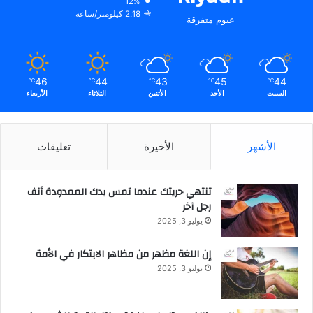
ا
12%
r
2.18 كيلومتر/ساعة
ل
غيوم متفرقة
a
س
b
ع
i
و
a
د
46
44
43
45
44
℃
℃
℃
℃
℃
ي
السبت
الأحد
الأثنين
الثلاثاء
الأربعاء
ة
الأشهر
الأخيرة
تعليقات
تنتهي حريتك عندما تمس يدك الممدودة أنف
رجل آخر
يوليو 3, 2025
إن اللغة مظهر من مظاهر الابتكار في الأمة
يوليو 3, 2025