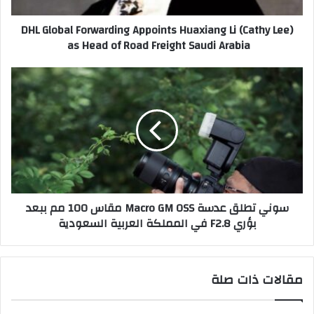
ر
l
DHL Global Forwarding Appoints Huaxiang Li (Cathy Lee)
و
F
as Head of Road Freight Saudi Arabia
ن
o
ي
r
w
س
a
و
r
ن
d
ي
i
ت
n
ط
g
ل
A
ق
p
ع
سوني تطلق عدسة Macro GM OSS مقاس 100 مم ببعد
p
د
بؤري F2.8 في المملكة العربية السعودية
o
س
i
ة
n
M
t
a
مقالات ذات صلة
s
c
H
r
u
o