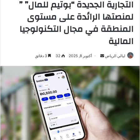
التجارية الجديدة “بوتيم للمال” ”
لمنصتها الرائدة على مستوى
المنطقة في مجال التكنولوجيا
المالية
ليالي الرياض
أ
أكتوبر 8, 2025
32
3 دقائق
ر
س
ل
ب
ر
ي
د
ا
إ
ل
ك