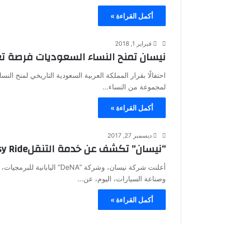
أكمل القراءة »
فبراير 1, 2018
نيسان تمنح النساء السعوديات فرصة تعل‬
احتفالًا بقرار المملكة العربية السعودية التاريخي لمنح ا
لمجموعة من النساء…
أكمل القراءة »
ديسمبر 27, 2017
“نيسان” تكشف عن خدمة التنقلEasy Ride بالتعاون مع شركة DeNA
أعلنت شركة نيسان، وشركة “eNA
وصناعة السيارات، اليوم، عن…
أكمل القراءة »