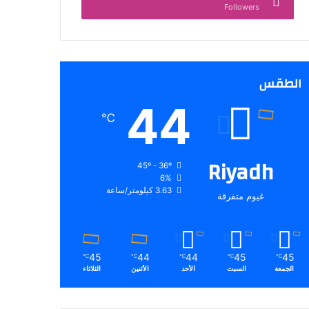
Followers
الطقس
44
℃
Riyadh
45º - 36º
6%
3.63 كيلومتر/ساعة
غيوم متفرقة
45
44
44
45
45
℃
℃
℃
℃
℃
الجمعة
السبت
الأحد
الأثنين
الثلاثاء