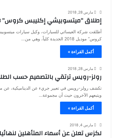
مارس 28, 2018
إطلاق “ميتسوبيشي إكليبس كروس” 2018 الجديدة كلياً في السوق السعودي
أطلقت شركة العيسائي للسيارات، وكيل سيارات ميتسوبيشي
كروس” موديل 2018 الجديدة كلياً، وهي من…
أكمل القراءة »
مارس 28, 2018
رولز-رويس ترتقي بالتصميم حسب الطل
تكشف رولز-رويس في تعبير جريء عن الديناميكية، عن مجموع
ويتبعهم الآخرون حيث أن مجموعة…
أكمل القراءة »
مارس 4, 2018
لكزس تعلن عن أسماء المتأهلين لنهائيات 