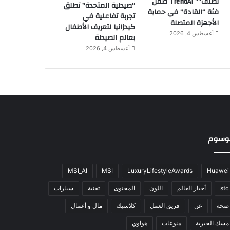
تصنّف”” TrendAI ضمن
“صيدلية المتحدة” تطلق
فئة “القادة” في حماية
تجربة تفاعلية في
الأجهزة المتصلة
كيدزانيا لتعريف الأطفال
أغسطس 4, 2026
بعالم الصيدلة
أغسطس 4, 2026
وسوم
MSI_AI
MSI
LuxuryLifestyleAwards
Huawei
stc
أخبار العالم
اللون
المحتوى
تقنية
سيارات
صحة
عن
فريق العمل
كلاسيك
مال و أعمال
مسك الخيرية
منوعات
هواوي