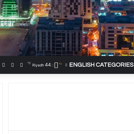
℃
44
ENGLISH CATEGORIES
تسجيل الد
مقال 
إ
Riyadh