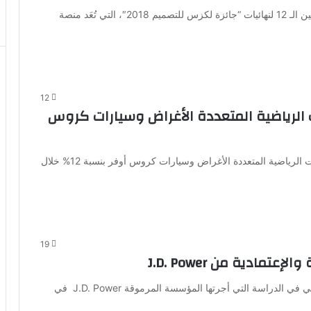
أعلنت شركة لكزس إنترناشيونال مؤخراً عن أسماء المتأهلين الـ 12 لنهائيات “جائزة لكزس للتصميم 2018″، التي تُعَد منصة
12
ت الرياضية المتعددة الأغراض وسيارات كروس
أعلنت شركة نيسان عن زيادة في مبيعاتها العالمية للسيارات الرياضية المتعددة الأغراض وسيارات كروس أوفر بنسبة 12% خلال
19
مادية من J.D. Power
حصلت لكزس على المركز الأول للسنة السابعة على التوالي في الدراسة التي أجرتها المؤسسة المرموقة J.D. Power في