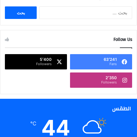
ا
ل
ب
ح
ث
Follow Us
ع
ن
:
5٬400
63٬241
Followers
Fans
2٬350
Followers
الطقس
44
℃