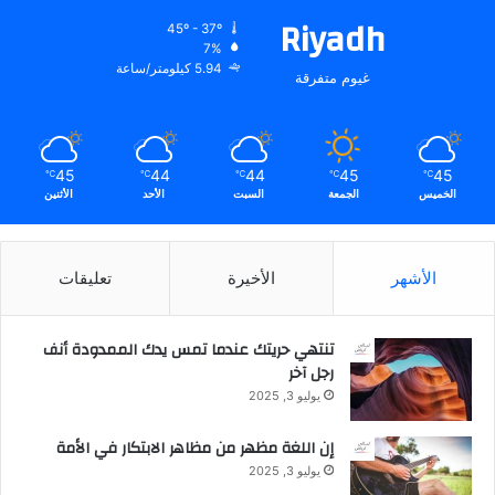
Riyadh
45º - 37º
7%
5.94 كيلومتر/ساعة
غيوم متفرقة
45
44
44
45
45
℃
℃
℃
℃
℃
الخميس
الجمعة
السبت
الأحد
الأثنين
الأشهر
الأخيرة
تعليقات
تنتهي حريتك عندما تمس يدك الممدودة أنف
رجل آخر
يوليو 3, 2025
إن اللغة مظهر من مظاهر الابتكار في الأمة
يوليو 3, 2025