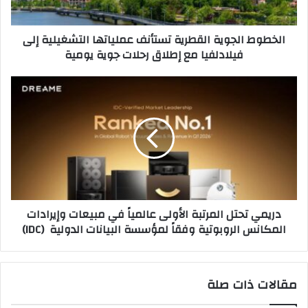
ت
ل
ر
ج
الخطوط الجوية القطرية تستأنف عملياتها التشغيلية إلى
و
و
فيلادلفيا مع إطلاق رحلات جوية يومية
ن
ي
ي
ة
ا
د
ل
ر
ق
ي
ط
م
ر
ي
ي
ت
ة
ح
ت
ت
س
ل
دريمي تحتل المرتبة الأولى عالمياً في مبيعات وإيرادات
ت
ا
المكانس الروبوتية وفقاً لمؤسسة البيانات الدولية (IDC)
أ
ل
ن
م
ف
ر
ع
ت
مقالات ذات صلة
م
ب
ل
ة