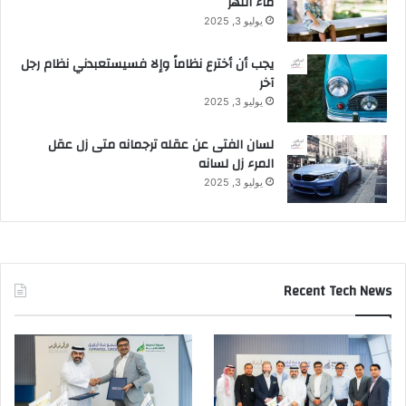
ماء النهر
د
يوليو 3, 2025
و
ل
يجب أن أخترع نظاماً وإلا فسيستعبدني نظام رجل
ي
آخر
ة
يوليو 3, 2025
(
لسان الفتى عن عقله ترجمانه متى زل عقل
I
المرء زل لسانه
D
C
يوليو 3, 2025
)
Recent Tech News