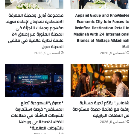
Apparel Group and Knowledge
مجموعة أباريل ومدينة المعرفة
Economic City Join Forces to
الاقتصادية تتعاونان لإعادة تعريف
Redefine Destination Retail in
مفهوم وجهات التجزئة في
Madinah with 24 International
المدينة المنورة عبر إطلاق 24
Brands at Multaqa AlMadinah
علامة تجارية عالمية في ملتقى
Mall
المدينة مول
أغسطس 9, 2026
أغسطس 9, 2026
شاماس” يقدّم تجربة مسائية
*معرض”السعودية تصنع
راقية مع قائمة جديدة مستوحاة
المستقبل” فرصة استثمارية
من النكهات البرازيلية
للشركات الناشئة في قطاعات
الذكاء الاصطناعي وربطها
أغسطس 9, 2026
بالشركات العالمية*