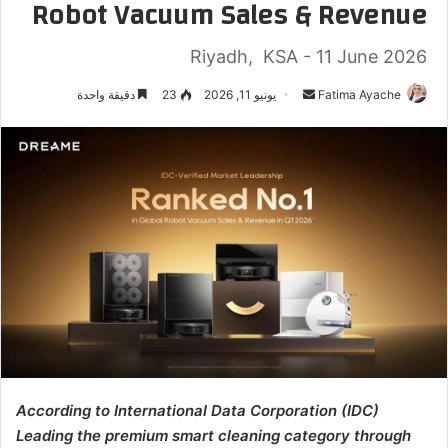
Robot Vacuum Sales & Revenue
Riyadh, KSA - 11 June 2026
Fatima Ayache
أ
يونيو 11, 2026
23
دقيقة واحدة
ر
س
ل
ب
ر
ي
د
ا
إ
ل
ك
ت
ر
According to International Data Corporation (IDC)
و
Leading the premium smart cleaning category through