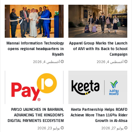
ي
ا
ا
ل
ت
أ
ه
و
ا
ل
ا
ى
ل
ع
Mannai Information Technology
Apparel Group Marks the Launch
ت
ا
opens regional headquarters in
of AIVI with Its Back to School
ش
ل
Riyadh
Campaign
غ
م
أغسطس 4, 2026
أغسطس 4, 2026
ي
ي
ل
اً
ي
ف
ة
ي
إ
م
ل
ب
ى
ي
ف
ع
PAY10 LAUNCHES IN BAHRAIN,
Keeta Partnership Helps ROAFD
ي
ADVANCING THE KINGDOM’S
Achieve More Than 116% Rider
ا
DIGITAL PAYMENTS ECOSYSTEM
Growth in Al-Ahsa
ل
ت
ا
و
يوليو 27, 2026
يوليو 23, 2026
د