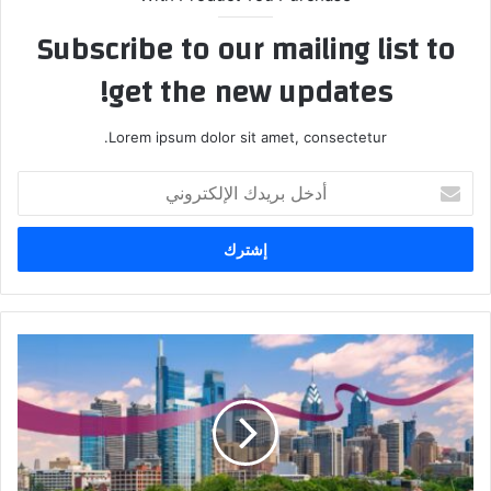
Subscribe to our mailing list to
get the new updates!
Lorem ipsum dolor sit amet, consectetur.
أ
د
خ
ل
ب
ر
ي
د
ا
ك
ل
ا
خ
ل
ط
إ
و
ل
ط
ك
ا