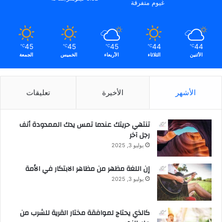
غيوم متفرقة
و
ة
م
و
ي
ف
ة
ق
45
45
45
44
44
℃
℃
℃
℃
℃
اً
الأثنين
الثلاثاء
الأربعاء
الخميس
الجمعة
ل
م
ؤ
س
الأشهر
الأخيرة
تعليقات
س
ة
ا
تنتهي حريتك عندما تمس يدك الممدودة أنف
ل
رجل آخر
ب
يوليو 3, 2025
ي
ا
إن اللغة مظهر من مظاهر الابتكار في الأمة
ن
يوليو 3, 2025
ا
ت
ا
كالذي يحتاج لموافقة مختار القرية للشرب من
ل