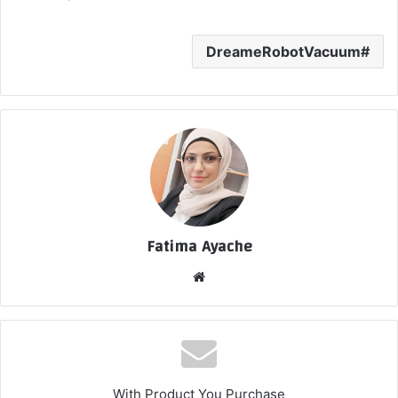
DreameRobotVacuum
Fatima Ayache
موق
ع
الوي
ب
With Product You Purchase