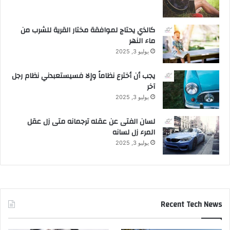
ي
ب
ا
كالذي يحتاج لموافقة مختار القرية للشرب من
ن
ماء النهر
و
يوليو 3, 2025
ر
ا
يجب أن أخترع نظاماً وإلا فسيستعبدني نظام رجل
م
آخر
ا
يوليو 3, 2025
م
و
لسان الفتى عن عقله ترجمانه متى زل عقل
ل
المرء زل لسانه
يوليو 3, 2025
Recent Tech News