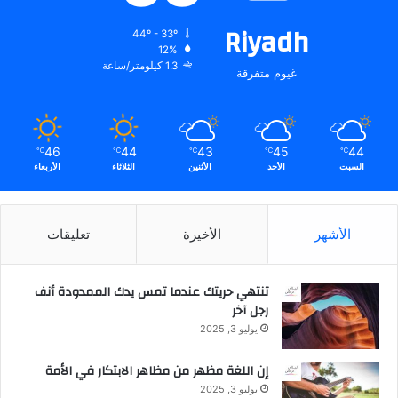
ج
Riyadh
ر
44º - 33º
ه
12%
ا
1.3 كيلومتر/ساعة
غيوم متفرقة
ا
ل
ث
ا
46
44
43
45
44
℃
℃
℃
℃
℃
ن
السبت
الأحد
الأثنين
الثلاثاء
الأربعاء
ي
ع
ل
ى
الأشهر
الأخيرة
تعليقات
ا
ل
تنتهي حريتك عندما تمس يدك الممدودة أنف
إ
رجل آخر
ط
ل
يوليو 3, 2025
ا
ق
إن اللغة مظهر من مظاهر الابتكار في الأمة
ف
يوليو 3, 2025