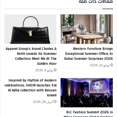
مقالات ذات صلة
ا
ا
ر
ن
ي
ر
ل
ئ
ت
ي
ت
سً
و
ا
س
ل
ع
ل
Apparel Group’s brand Charles &
Western Furniture Brings
ف
ا
Keith unveils its Summer
Exceptional Summer Offers to
ي
ت
Collection Meet Me At The
Dubai Summer Surprises 2026
ا
ح
Golden Hour
يوليو 22, 2026
ل
ا
يوليو 6, 2026
م
د
م
ا
Inspired by rhythm of modern
ل
ل
celebrations, SHEIN launches Eid
ك
Al Adha collection with Bessan
ع
Ismail
ة
ر
ا
ب
أبريل 28, 2026
ل
ي
ع
RLC Fashion Summit 2026 in
ل
ر
ل