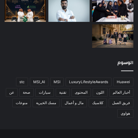
الوسوم
stc
MSI_AI
MSI
LuxuryLifestyleAwards
Huawei
أخبار العالم
اللون
المحتوى
تقنية
سيارات
صحة
عن
فريق العمل
كلاسيك
مال و أعمال
مسك الخيرية
منوعات
هواوي