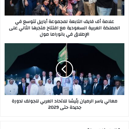
ك
ف
ت
ف
ر
ا
علامة أف فايف التابعة لمجموعة أباريل تتوسع في
و
ي
المملكة العربية السعودية مع افتتاح متجرها الثاني على
ن
ف
الإطلاق في بانوراما مول
ي
ا
ل
ت
م
ا
ع
ب
ا
ع
ل
ة
ي
ل
ي
م
ا
ج
س
م
ر
معالي ياسر الرميان رئيسًا للاتحاد العربي للجولف لدورة
و
ا
جديدة حتى 2029
ع
ل
ة
ر
أ
م
ب
ي