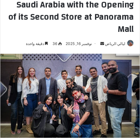
Saudi Arabia with the Opening
of its Second Store at Panorama
Mall
ليالي الرياض
أ
نوفمبر 16, 2025
36
دقيقة واحدة
ر
س
ل
ب
ر
ي
د
ا
إ
ل
ك
ت