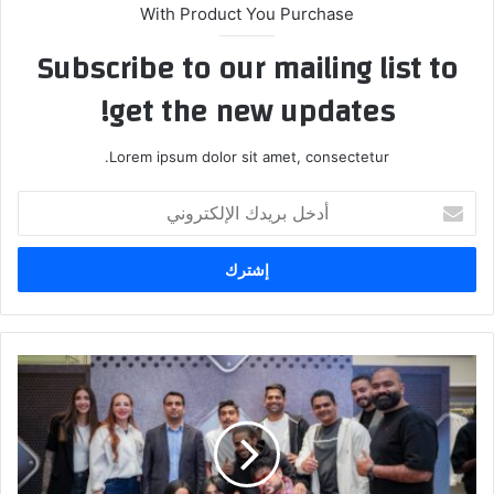
With Product You Purchase
Subscribe to our mailing list to
get the new updates!
Lorem ipsum dolor sit amet, consectetur.
أ
د
خ
ل
ب
ر
ي
د
ع
ك
ل
ا
ا
ل
م
إ
ة
ل
أ