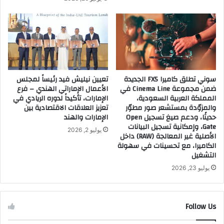
سوني تطلق كاميرا FX5 الجديدة
تعيين نيليش فيد رئيساً لمجلس
ضمن مجموعة Cinema Line في
الأعمال الإماراتي الهندي – فرع
المملكة العربية السعودية،
الإمارات، تأكيداً لدوره الريادي في
والمزوّدة بمستشعر صور مطوّر
تعزيز العلاقات الاقتصادية بين
حديثًا، ودعم صيغ تسجيل Open
الإمارات والهند
Gate، وإمكانية تسجيل البيانات
يوليو 2, 2026
الأصلية غير المعالجة (RAW) داخل
الكاميرا، مع تحسينات في سهولة
التشغيل
يوليو 23, 2026
Follow Us