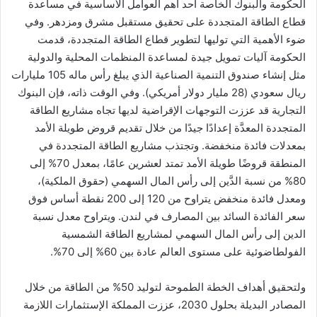
الحكومة والبنوك الخاصة أحد أهم العوامل الأساسية في مساعدة
قطاع الطاقة المتجددة على تحقيق مستقبل مشرق ومزدهر. وفي
ضوء الأهمية التي توليها لتطوير قطاع الطاقة المتجددة، قدمت
الحكومة آليات تمويل جيدة لمساعدة المنظمات المحلية والدولية
مثل إنشاء صندوق التنمية الصناعية الذي يبلغ رأس ماله 105 مليارات
ريال سعودي (28 مليار دولار أمريكي). وفي الوقت ذاته، فإن البنوك
التجارية قد عززت التوجهات الإقراضية لديها تجاه مشاريع الطاقة
المتجددة المعدَّة إعدادًا جيدًا من خلال تقديم قروض طويلة الأمد
بمعدلات فائدة منخفضة. وتجتذب مشاريع الطاقة المتجددة في
المنطقة قروضًا طويلة الأمد تمتد لعشرين عامًا، بمعدل 70% إلى
80% من نسبة الدَّين إلى رأس المال السهمي (حقوق الملكية)،
ومعدل فائدة منخفض يتراوح من 120 إلى 200 نقطة أساس فوق
سعر الفائدة السائد بين المصارف في لندن. ويتراوح معدل نسبة
الدين إلى رأس المال السهمي لمشاريع الطاقة الشمسية
الفولطاضوئية على مستوى العالم عادة بين 60% إلى 70%.
ولتحقيق أهداف الخطة الطموحة لتوليد 50% من الطاقة من خلال
المصادر البديلة بحلول 2030، عززت المملكة الإستثمارات اللازمة