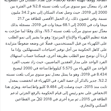
قد زاد بمعدّل نمو سنوي مركب بلغت نسبته 2.8% في الفترة بين
2000 إلى 2019، حيث وصل تعداد السكان إلى نحو 34.2 مليون
نسمة. وفي غضون ذلك، زاد الحمل الأقصى للطاقة من 21.7
ميجا وات في 2000 إلى 68.1 ميجا وات في 2019، مسجلة بذلك
معدَّل نمو سنوي مركَّب بلغت نسبته 5.7%، وذلك وفقًا لما صرّحت به
هيئة تنظيم الكهرباء والإنتاج المزدوج؛ وهو ما يشير إلى نمو الطلب
على الكهرباء من قبل المستخدمين، فضلًا عن وضعه ضغوطًا متزايدة
على كاهل الحكومة من أجل توفير احتياجات المستهلكين. وإذا ما
أردنا أن نوضح نمو الطلب بطريقة أخرى، فيمكننا حساب استهلاك
الفرد الواحد على مدار العقدين الماضيين، حيث زاد نصيب الفرد
الواحد من الكهرباء من 5.575 كيلوواط/ساعة في 2000 ليصبح
8.434 في 2019، وهو ما يمثل معدل نمو سنوي مركب بلغت نسبته
2.2%. جدير بالذكر أن حصة الفرد في الكهرباء قد انخفضت بمعدل
ثابت منذ 2015، حيث وصلت إلى 9.484 كليو واط/ساعة. ويعزَى هذا
الانخفاض على نحو رئيسٍ إلى قيام الحكومة بالرفع الجزئي لدعم
الطاقة في 2015،ـ ثم مرة أخرى في 2018 لكلّ من القطاعين
السكني والتجاري.