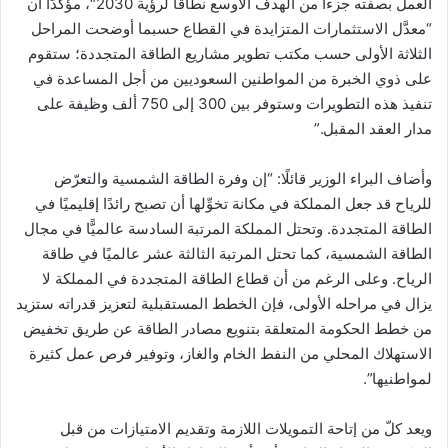
العمل بصفته جزءًا من الهدف الأوسع نطاقًا لرؤية 2030″، مؤكدًا أن
“معدَّل الاستثمارات المتزايدة في القطاع حسبما أوضحت المراحل
الثلاثة الأولى حسب مكتب تطوير مشاريع الطاقة المتجددة؛ ستقوم
على ذوي الخبرة من المواطنين السعوديين من أجل المساعدة في
تنفيذ هذه التطويرات وستوفر بين 300 إلى 750 ألف وظيفة على
مدار العقد المقبل.”
وأضاف البراء الوزير قائلًا: “إن وفرة الطاقة الشمسية والتعرّض
للرياح قد جعل المملكة في مكانة تخوِّلها أن تصبح رائدًا إقليميًا في
الطاقة المتجددة. وتحتل المملكة المرتبة السادسة عالميًّا في مجال
الطاقة الشمسية، كما تحتل المرتبة الثالثة عشر عالميًا في طاقة
الرياح. وعلى الرغم من أن قطاع الطاقة المتجددة في المملكة لا
يزال في مراحله الأولى، فإن الخطط المستقبلية لتعزيز قدراته ستزيد
من خطط الحكومة المتعلقة بتنويع مصادر الطاقة عن طريق تخفيض
الاستهلاك المحلي من النفط الخام والغاز، وتوفير فرص عمل كثيرة
لمواطنيها”.
ويعد كلّ من إتاحة التمويلات اللازمة وتقديم الامتيازات من قبل