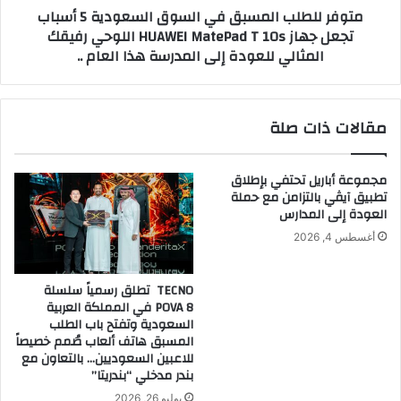
متوفر للطلب المسبق في السوق السعودية 5 أسباب
جهاز
تجعل جهاز HUAWEI MatePad T 10s اللوحي رفيقك
HUAWEI
المثالي للعودة إلى المدرسة هذا العام ..
MatePad
T
10s
اللوحي
مقالات ذات صلة
رفيقك
المثالي
للعودة
مجموعة أباريل تحتفي بإطلاق
إلى
تطبيق آيڤي بالتزامن مع حملة
المدرسة
العودة إلى المدارس
هذا
أغسطس 4, 2026
العام
..
TECNO تطلق رسمياً سلسلة
POVA 8 في المملكة العربية
السعودية وتفتح باب الطلب
المسبق هاتف ألعاب صُمم خصيصاً
للاعبين السعوديين… بالتعاون مع
بندر مدخلي “بندريتا”
يوليو 26, 2026