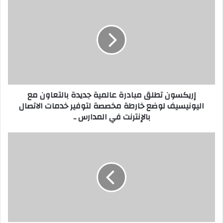
تطلق
مبادرة
عالمية
جديدة
بالتعاون
مع
اليونيسيف
لوضع
إريكسون تطلق مبادرة عالمية جديدة بالتعاون مع
خارطة
اليونيسيف لوضع خارطة مخصصة لتوفير خدمات الاتصال
مخصصة
بالإنترنت في المدارس ..
لتوفير
خدمات
الاتصال
متوفر
بالإنترنت
للطلب
في
المسبق
المدارس
في
..
السوق
السعودية
5
أسباب
تجعل