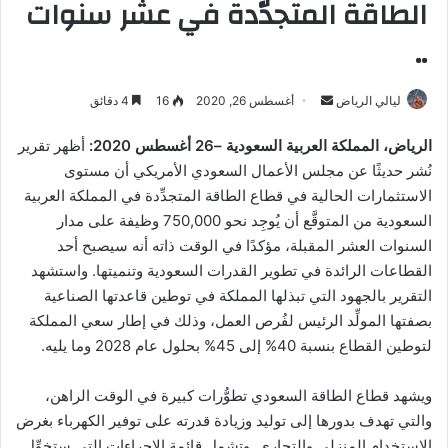
الطاقة المتجدّدة في عشر سنوات
..
أرسل
ليالي الرياض
أغسطس 26, 2020
16
4 دقائق
بريدا
الرياض، المملكة العربية السعودية –26 أغسطس 2020:
أظهر تقرير
إلكترونيا
نُشر حديثًا عن مجلس الأعمال السعودي الأمريكي أن مستوى
الاستثمارات الحالية في قطاع الطاقة المتجدِّدة في المملكة العربية
السعودية من المتوقَّع أن يُوجِد نحو 750,000 وظيفة على مدار
السنوات العشر المقبلة، مؤكدًا في الوقت ذاته أنه سيصبح أحد
القطاعات الرائدة في تطوير القدرات السعودية وتنميتها. واستشهد
التقرير بالجهود التي تبذلها المملكة في توطين قاعدتها الصناعية
بصفتها المولِّد الرئيس لفُرص العمل، وذلك في إطار سعي المملكة
لتوطين القطاع بنسبة 40% إلى 45% بحلول عام 2028 وما يليه.
ويشهد قطاع الطاقة السعودي تطوُّرات كبيرة في الوقت الراهن،
والتي تهدف بدورها إلى توليد وزيادة قدرته على توفير الكهرباء بغرض
الاستخدام المنزلي والتجاري. وتشمل قائمة الإجراءات التي ستخوِّل