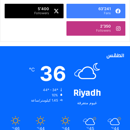
5٬400
63٬241
Followers
Fans
2٬350
Followers
الطقس
36
℃
Riyadh
44º - 34º
10%
1.45 كيلومتر/ساعة
غيوم متفرقة
46
44
44
45
44
℃
℃
℃
℃
℃