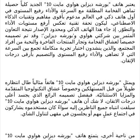
يعتبر هاتف “بورشه ديزاين هواوي مايت 10” الجديد كلياً حصيلة 
تماهي الفخامة المطلقة مع السرعة والأداء رفيع المستوى في 
أول هاتف ذكي في العالم مدعوم بأقوى مفاهيم وتقنيات الذكاء 
الاصطناعي، ليكون تحفة تقنية تعكس أرفع مستويات الأداء 
والتطوّر. إذ جاء هذا الهاتف الذكي ومحدود الإصدار نتيجة التعاون 
المثمر بين شركتي هواوي و’بورشه ديزاين‘؛ وقد تم تصميمه 
خصيصاً لعشاق الفخامة وتجار المنتجات الفاخرة والنخبة من أفراد 
المجتمع، والذين ينشدون اختبار تجربة متكاملة تجمع بين السرعة 
التي لا تضاهى والأداء رفيع المستوى والتصميم بأرقى درجات 
الإتقان.
ويمثل “بورشه ديزاين هواوي مايت 10” هاتفاً مثالياً طال انتظاره 
طويلاً من قبل المستهلكين وخصوصاً عشاق التكنولوجيا المتقدّمة 
والمزايا الاستثنائيّة. فبفضل تصميمه الرائع الذي يجسد أعلى 
درجات الاتقان، لا شك أن هاتف “بورشه ديزاين هواوي مايت 10” 
سيلفت انتباه جميع الناظرين إليه سواءً كان مستخدموه يشاركون 
في اجتماع عملٍ مهم أو يجلسون في مقهى لتناول الشاي. 
من ناحية أخرى، يتمتع هاتف “بورشه ديزاين هواوي مايت 10” 