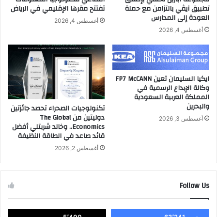
ا
ل
تطبيق آيڤي بالتزامن مع حملة
تفتتح مقرها الإقليمي في الرياض
ل
ر
العودة إلى المدارس
أغسطس 4, 2026
ع
ي
أغسطس 4, 2026
ا
ا
م
ض
ا
ي
ل
ة
ج
م
ايكيا السليمان تعين FP7 McCANN
د
ت
وكالة الإبداع الرسمية في
ي
ع
المملكة العربية السعودية
د
والبحرين
دّ
تكنولوجيات الصحراء تحصد جائزتين
ف
دوليتين من The Global
د
أغسطس 3, 2026
Economics.. وخالد شربتلي أفضل
ي
ة
قائد صاعد في الطاقة النظيفة
د
ا
ب
ل
أغسطس 2, 2026
ي
ا
س
ت
Follow Us
خ
د
ا
5٬400
63٬241