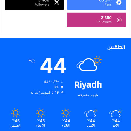
م
Followers
Fans
ا
ت
2٬350
ا
Followers
ل
م
د
مَ
الطقس
ج
44
ة
℃
M
G
R
Riyadh
X
44º - 37º
5
6%
ا
5.49 كيلومتر/ساعة
غيوم متفرقة
ل
ج
د
ي
45
45
44
44
44
℃
℃
℃
℃
℃
د
الأحد
الأثنين
الثلاثاء
الأربعاء
الخميس
ة