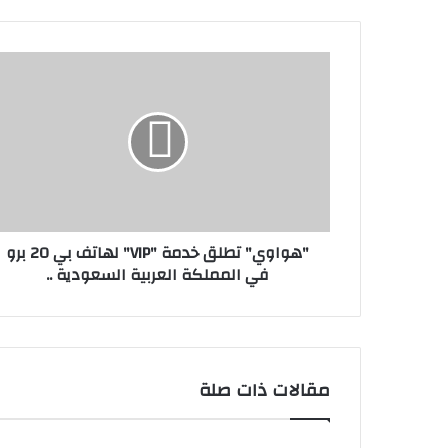
ي
د
ك
"
ا
ه
ل
و
إ
ا
ل
و
ك
ي
ت
"
ر
ت
و
ط
ن
"هواوي" تطلق خدمة "VIP" لهاتف بي 20 برو
ل
ي
في المملكة العربية السعودية ..
ق
خ
د
م
ة
"
مقالات ذات صلة
V
I
P