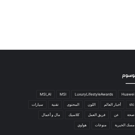
وسوم
MSI_AI
MSI
LuxuryLifestyleAwards
Huawei
stc
أخبار العالم
اللون
المحتوى
تقنية
سيارات
صحة
عن
فريق العمل
كلاسيك
مال و أعمال
مسك الخيرية
منوعات
هواوي