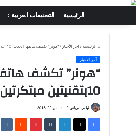
الرئيسية
التصنيفات العربية
الرئيسية
/
آخر الأخبار
/
“هونر” تكشف هاتفها الجديد Honor 10بتقنيتين مبتكرتين
آخر الأخبار
10بتقنيتين مبتكرتين
ليالي الرياض
أ
مايو 22, 2018
ر
فيسبوك
‫X
لينكدإن
‏Tumblr
بينتيريست
‏Reddit
‏te
س
ل