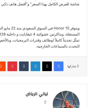
شاشة للعرض الكامل بهذا السعر” و”أفضل هاتف ذكي بسعر أقل 
التحدث بالسماعات الخارجية.
فيسبوك
‫X
لينكدإن
‏Tumblr
بينتيريست
شاركها
ليالي الرياض
موق
ع