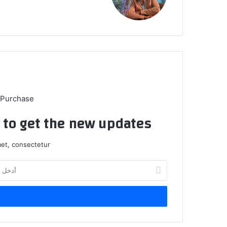
الوي
ب
 Purchase
t to get the new updates!
et, consectetur.
أ
د
خ
ل
ب
ر