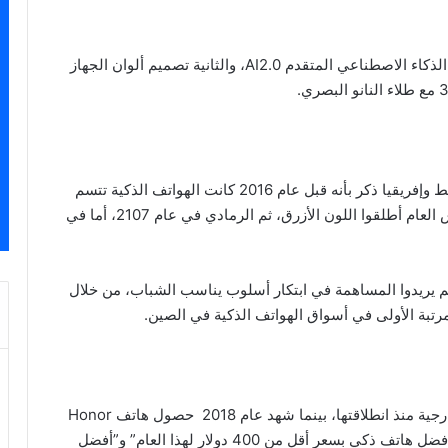
أطلقت هونر هاتفها الجديد Honor 10، بتقنيتين الأولى الذكاء الاصطناعي المتقدم AI2.0، والثانية تصميم ألوان الجهاز
كريس سان بايغونغ، نائب رئيس هونر في الشرق الأوسط وإفريقيا ذكر بأنه قبل عام 2016 كانت الهواتف الذكية تتسم
بثلاثة ألوان “الأسود والأبيض والذهبي”، إلا أنهم في نفس العام أطلقوا اللون الأزرق، ثم الرمادي في عام 2107، أما في
هم يريدوا المساهمة في ابتكار أسلوب يناسب الشباب، من خلال
المرتبة الأولى في أسواق الهواتف الذكية في الصين.
وسجلت علامة هونر نمواً بواقع 100% في الأسواق الخارجية منذ انطلاقتها، بينما شهد عام 2018 حصول هاتف Honor
7X على ثلاث جوائز إعلامية في الشرق الأوسط، هي “أفضل هاتف ذكي بسعر أقل من 400 دولار لهذا العام” و”أفضل