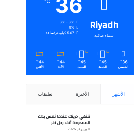
36
℃
Riyadh
36º - 36º
9%
5.07 كيلومتر/ساعة
سماء صافية
44
44
45
45
36
℃
℃
℃
℃
℃
الخميس
الجمعة
السبت
الأحد
الأثنين
الأشهر
الأخيرة
تعليقات
تنتهي حريتك عندما تمس يدك
الممدودة أنف رجل آخر
يوليو 3, 2025