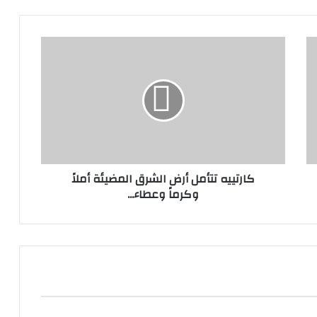
ك
ا
ر
ت
ي
ي
ه
ت
ت
كارتييه تتأمل أرض الشرق المضيئة أملاً
أ
وكرماً وعطاء...
م
ل
أ
ر
ض
ا
ل
ش
ر