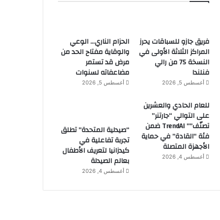
فريق جازو للسباقات يحرز
الحزام الناري… الوعي
المراكز الثلاثة الأولى في
والوقاية مفتاح الحد من
النسخة 75 من رالي
مرض قد تستمر
فنلندا
مضاعفاته لسنوات
أغسطس 5, 2026
أغسطس 5, 2026
للعام الحادي والعشرين
على التوالي “جارتنر”
تصنّف”” TrendAI ضمن
“صيدلية المتحدة” تطلق
فئة “القادة” في حماية
تجربة تفاعلية في
الأجهزة المتصلة
كيدزانيا لتعريف الأطفال
أغسطس 4, 2026
بعالم الصيدلة
أغسطس 4, 2026