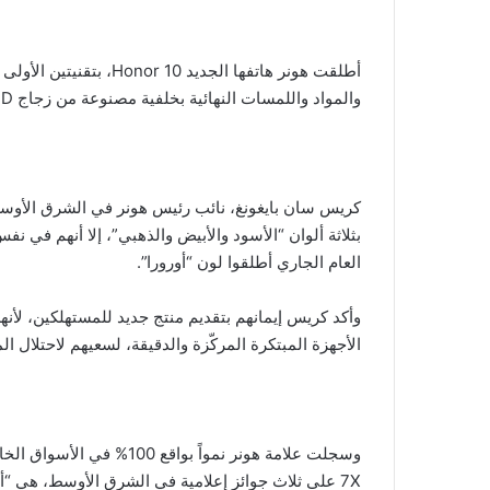
ب
ر
ي
د
والمواد واللمسات النهائية بخلفية مصنوعة من زجاج 3D مع طلاء النانو البصري.
ا
إ
ل
ك
ت
ر
العام الجاري أطلقوا لون “أورورا”.
و
ن
وأكد كريس إيمانهم بتقديم منتج جديد للمستهلكين، لأن
ي
الأجهزة المبتكرة المركّزة والدقيقة، لسعيهم لاحتلال 
ا