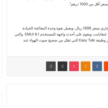
من 1000 درهم”.
ويتوفر Honor 10 في السوق السعودي منذ 22 مايو الجاري بسعر 1699 ريال، ويعمل بقوة وحدة المعالجة الحيادة
المستقلة، وبذاكرتين عشوائية 4 غيغابايت و داخلية 128 غيغابايت، ويقوم على أحدث واجهة للمستخدم EMUI 8.1 والتي
تمثّل تحديثاً كاملاً لوظائف وقدرات البرمجيات، وبالأخص وظيفة Easy Talk التي تقلل من ضجيج صوت الهواء عند
‏Reddit
‏VKontakte
Odnoklassniki
‫Pocket
مشاركة عبر البريد
طباعة