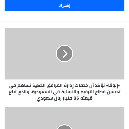
ل
ب
ر
ي
د
«
ك
إ
ا
ن
ل
و
إ
ڤ
ل
ا
ك
»
ت
ت
ر
ؤ
«إنوڤا» تؤكد أن خدمات إدارة المرافق الذكية تساهم في
و
ك
تحسين قطاع الترفيه والتسلية في السعودية، والذي تبلغ
ن
د
قيمته 86 مليار ريال سعودي
ي
أ
ن
خ
ب
د
ح
م
ض
ا
و