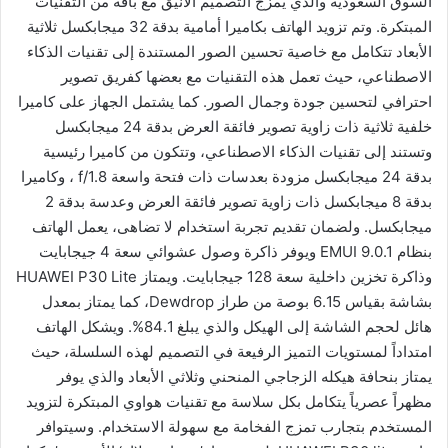
السوق السعودية والذي يمزج التصميم الأنيق مع باقة من التقنيات
المبتكرة. وتم تزويد الهاتف بكاميرا أمامية بدقة 32 ميجابكسل ثلاثية
الأبعاد تتكامل مع خاصية تحسين الصور المستندة إلى تقنيات الذكاء
الاصطناعي، حيث تعمل هذه التقنيات مع بعضها كفريق تصوير
احترافي لتحسين جودة وجمال الصور. كما يشتمل الجهاز على كاميرا
خلفية ثلاثية ذات زاوية تصوير فائقة العرض بدقة 24 ميجابكسل
وتستند إلى تقنيات الذكاء الاصطناعي، وتتكون من كاميرا رئيسية
بدقة 24 ميجابكسل مزودة بعدسات ذات فتحة واسعة f/1.8 ، وكاميرا
بدقة 8 ميجابكسل ذات زاوية تصوير فائقة العرض وعدسة بدقة 2
ميجابكسل. ولضمان تقديم تجربة استخدام لا تضاهى، يعمل الهاتف
بنظام EMUI 9.0.1 ويوفر ذاكرة وصول عشوائي سعة 4 جيجابايت
وذاكرة تخزين داخلية سعة 128 جيجابايت. ويمتاز HUAWEI P30 Lite
بشاشة بقياس 6.15 بوصة من طراز Dewdrop، كما يمتاز بمعدل
هائل لحجم الشاشة إلى الهيكل والذي يبلغ 84.1%. ويشكل الهاتف
امتداداً لمستويات التميز الرفيعة في التصميم لهذه السلسلة، حيث
يمتاز بنحافة هيكله الزجاجي المنحني وثلاثي الأبعاد والذي يوفر
مظهراً عصرياً يتكامل بكل سلاسة مع تقنيات هواوي المبتكرة لتزويد
المستخدم بتجارب تمزج الفخامة مع سهولة الاستخدام. وسيتوافر