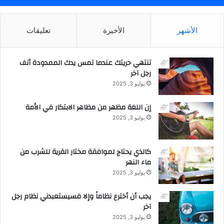
ذ
ا
ي
ق
ت
الأشهر
الأخيرة
تعليقات
ي
ب
ل
ل
ل
غ
تنتهي حريتك عندما تمس يدك الممدودة أنف
ت
ق
رجل آخر
ج
ي
ا
يوليو 3, 2025
م
ر
ت
ة
إن اللغة مظهر من مظاهر الابتكار في الأمة
ه
ي
يوليو 3, 2025
8
ف
6
ت
م
ح
كالذي يحتاج لموافقة مختار القرية للشرب من
ل
أ
ماء النهر
ي
و
يوليو 3, 2025
ا
ل
ر
ف
يجب أن أخترع نظاماً وإلا فسيستعبدني نظام رجل
ر
ر
آخر
ي
ع
يوليو 3, 2025
ا
م