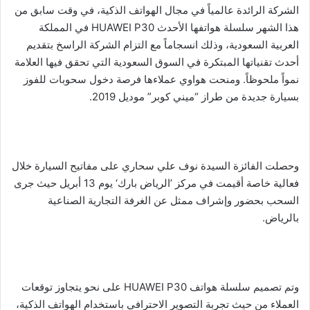
ل
الشركة الرائدة عالمياً في مجال الهواتف الذكية، في وقت سابق من
ك
هذا الشهر سلسلة هواتفها الأحدث HUAWEI P30 في المملكة
ت
العربية السعودية، وذلك انسجاماً مع التزام الشركة الراسخ بتقديم
ر
أحدث تقنياتها المبتكرة في السوق السعودية التي تحقق فيها العلامة
و
نمواً ملحوظاً. ومنحت هواوي عملاءها فرصة دخول سحوبات للفوز
ن
بسيارة جديدة من طراز “ميني كوبر” موديل 2019.
ي
ا
وحصلت الفائزة السيدة نوف علي سحاري على مفاتيح السيارة خلال
فعالية خاصة أقيمت في مركز ’الرياض بارك‘ يوم 13 أبريل حيث جرى
السحب بحضور وإشراف ممثل عن الغرفة التجارية الصناعية
بالرياض.
وتم تصميم سلسلة هواتف HUAWEI P30 على نحو يتجاوز توقعات
العملاء من حيث تجربة التصوير الاحترافي باستخدام الهواتف الذكية،