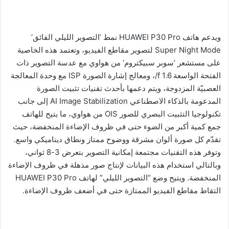
ويدعم هاتف HUAWEI P30 Pro نمط ’التصوير الليلي الفائق‘
Super Night Mode لتصوير مقاطع الفيديو، وتعتمد هذه الخاصية
على مستشعر ’سوبر سبيكتروم‘ من هواوي مع عدسة التصوير ذات
الفتحة الواسعة 1.6 f/، ومعالج إشارة الصورة ISP مع وحدة المعالجة
العصبيّة المزدوجة، ويتم دعمها بأحدث تقنيات تثبيت الصورة
المدعومة بالذكاء الاصطناعي AI Image Stabilization إلى جانب
تكنولوجيا التثبيت البصري للصور OIS من هواوي، ما يتيح للهاتف
جمع كمية أكبر من الضوء حتى في ظروف الإضاءة المنخفضة، حيث
تقدّم كل صورة ألوان مشرقة ووضوح ممتاز ونطاق ديناميكي واسع.
وتوفر هذه التقنيات مجتمعة إمكانية التصوير بتعرض 3-8 ثواني،
وبالتالي استخدام هذه البيانات لإنتاج صور مذهلة في ظروف الإضاءة
المنخفضة. ويتيح وضع “التصوير الليلي” لهاتف HUAWEI P30 Pro
التقاط مقاطع الفيديو الممتازة حتى في أضعف ظروف الإضاءة.