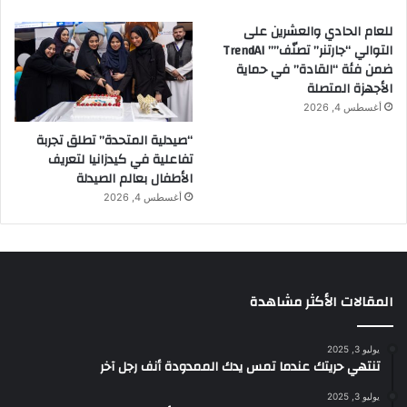
ل
س
للعام الحادي والعشرين على
ع
التوالي “جارتنر” تصنّف”” TrendAI
و
ضمن فئة “القادة” في حماية
د
الأجهزة المتصلة
ي
أغسطس 4, 2026
ة
“صيدلية المتحدة” تطلق تجربة
"
تفاعلية في كيدزانيا لتعريف
الأطفال بعالم الصيدلة
أغسطس 4, 2026
المقالات الأكثر مشاهدة
يوليو 3, 2025
تنتهي حريتك عندما تمس يدك الممدودة أنف رجل آخر
يوليو 3, 2025