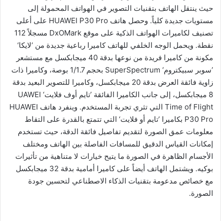
حيث ينتقل الهاتف بتقنيات التصوير في الهواتف المحمولة إلى
مستويات جديدة كلياً. وحصل هاتف HUAWEI P30 Pro على أعلى
تصنيف لكاميرات الهواتف الذكية على موقع DxOMark مسجلاً 112
نقطة. ويحمل الوجه الخلفي للهاتف كاميرا رباعية جديدة من ’لايكا‘
مكونة من كاميرا فريدة من نوعها بدقة 40 ميجابكسل مع مستشعر
’سوبر سبيكتروم‘ SuperSpectrum بحجم 1/1.7 بوصة، وكاميرا ذات
زاوية فائقة العرض بدقة 20 ميجابكسل، وكاميرا للتصوير البعيد بدقة
8 ميجابكسل، إلى جانب الكاميرا الفائقة ’تايم أوف فلايت‘ UAWEI
Time of Flight التي تثري تجربة المستخدم. وينفرد هاتف HUAWEI
P30 Pro بكاميرا ’تايم أو فلايت‘ التي تتمتع بالقدرة على التقاط
معلومات عمق الصورة لتقديم تفاصيل فائقة الدقة، حيث تستخدم
إمكانات القياس الدقيق للمسافات الفاصلة بين الهاتف ومختلف
الأجسام الظاهرة في الصورة ما يتيح خيارات لا متناهية من تأثيرات
بوكيه. ويشتمل الهاتف أيضاً على كاميرا أمامية بدقة 32 ميجابكسل
مع خصائص مدعومة بتقنيات الذكاء الاصطناعي لتحسين جودة
الصورة.