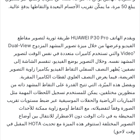
يبلغ 50 مرة، ما يمكّن تقريب الأجسام البعيدة والتقاطها بدقةٍ عالية.
ويقدم الهاتف HUAWEI P30 Pro طريقة ثورية لتصوير مقاطع
الفيديو وعرضها من خلال ميزة تصوير المشهد المزدوج Dual-View
Video¹ والتي تستخدم كاميرات متعددة في نفس الوقت لتصوير
المشهد نفسه. وخلال التصوير بوضع الفيديو، تنقسم الشاشة إلى
نصفين: يُظهر النصف السفلي التقاط الفيديو بكاميرا زاوية التصوير
العريضة، فيما يعرض النصف العلوي لقطات الكاميرا المقربة.
وبفضل هذه الميّزة، التي تتيح القدرة على التقاط المشهد ذاته من
منظورين مختلفين، يمكن للمستخدم تسجيل اللحظات المهمة مثل
المباريات الرياضية والحفلات الموسيقية عبر ضبط مستويات تقريب
الصورة وفقاً لتفضيلاته، مع التقاط أوسع زاوية ممكنة للأحداث
المحيطة به في ذات الوقت دون الاضطرار للانتقال بين أوضاع
التصوير المختلفة (ستتوفر هذه الميزة مع تحديث HOTA المقبل في
وقت لاحق)