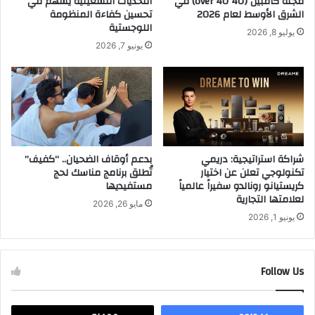
مجلة كامبين (40 over 40) في
التحديات التشغيلية يسهم في
ا
ف
الشرق الأوسط لعام 2026
تحسين كفاءة المنظومة
ه
ي
اللوجستية
يوليو 8, 2026
م
ا
يونيو 7, 2026
ف
ل
ي
ع
ت
ر
ح
ا
س
ق
ي
و
ن
م
ق
ح
شراكة استراتيجية: دريمي
بدعم أوقاف الضحيان.. “كفيف”
ط
تكنولوجي تعلن عن اختيار
تُطلق برنامج مناسك لحج
ا
كريستيانو رونالدو سفيراً عالمياً
مستفيديها
ا
ف
لعلامتها التجارية
ع
ظ
مايو 26, 2026
ا
م
يونيو 1, 2026
ل
ؤ
ت
س
ر
س
Follow Us
ف
ة
ي
ا
ه
ل