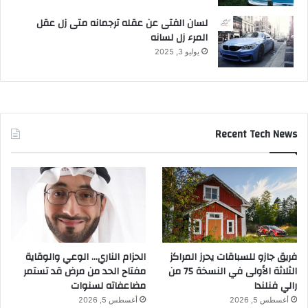
ل
ص
لسان الفتى عن عقله ترجمانه متى زل عقل
س
ر
المرء زل لسانه
ع
ف
و
ي
يوليو 3, 2025
د
ف
ي
ي
ا
ل
م
Recent Tech News
م
ل
ك
ة
ا
ل
ع
ر
ب
فريق جازو للسباقات يحرز المراكز
الحزام الناري… الوعي والوقاية
ي
الثلاثة الأولى في النسخة 75 من
مفتاح الحد من مرض قد تستمر
ة
رالي فنلندا
مضاعفاته لسنوات
ا
أغسطس 5, 2026
أغسطس 5, 2026