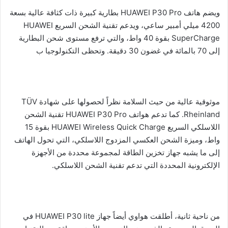
ويضم هاتف HUAWEI P30 Pro بطارية كبيرة ذات كثافة عالية بسعة
4200 ميلي أمبير ساعي، ويدعم تقنية الشحن السريع HUAWEI
SuperCharge بقوة 40 واط، والتي ترفع مستوى شحن البطارية
إلى 70 بالمائة في غضون 30 دقيقة. وتحظى التكنولوجيا ب
موثوقية عالية من حيث السلامة نظراً لحصولها على شهادة TÜV
Rheinland. كما تدعم هواتف HUAWEI P30 Pro تقنية الشحن
اللاسلكي السريع HUAWEI Wireless Quick Charge بقوة 15
واط، وميزة الشحن العكسي المزدوج اللاسلكي، التي تحول الهاتف
إلى ما يشبه جهاز تخزين الطاقة لمجموعة محددة من الأجهزة
الإلكترونية المحددة التي تدعم تقنية الشحن اللاسلكي.
من ناحية ثانية، أطلقت هواوي أيضاً جهاز HUAWEI P30 lite في