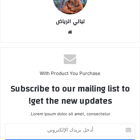
ليالي الرياض
موق
ع
الوي
ب
With Product You Purchase
Subscribe to our mailing list to
get the new updates!
Lorem ipsum dolor sit amet, consectetur.
أ
د
خ