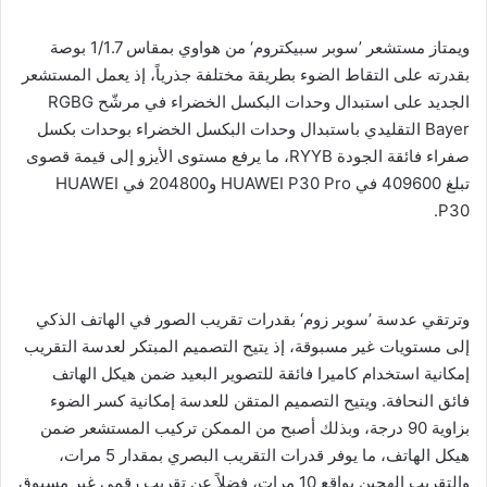
ويمتاز مستشعر ’سوبر سبيكتروم‘ من هواوي بمقاس 1/1.7 بوصة
بقدرته على التقاط الضوء بطريقة مختلفة جذرياً، إذ يعمل المستشعر
الجديد على استبدال وحدات البكسل الخضراء في مرشّح RGBG
Bayer التقليدي باستبدال وحدات البكسل الخضراء بوحدات بكسل
صفراء فائقة الجودة RYYB، ما يرفع مستوى الأيزو إلى قيمة قصوى
تبلغ 409600 في HUAWEI P30 Pro و204800 في HUAWEI
P30.
وترتقي عدسة ’سوبر زوم‘ بقدرات تقريب الصور في الهاتف الذكي
إلى مستويات غير مسبوقة، إذ يتيح التصميم المبتكر لعدسة التقريب
إمكانية استخدام كاميرا فائقة للتصوير البعيد ضمن هيكل الهاتف
فائق النحافة. ويتيح التصميم المتقن للعدسة إمكانية كسر الضوء
بزاوية 90 درجة، وبذلك أصبح من الممكن تركيب المستشعر ضمن
هيكل الهاتف، ما يوفر قدرات التقريب البصري بمقدار 5 مرات،
والتقريب الهجين بواقع 10 مرات، فضلاً عن تقريب رقمي غير مسبوق