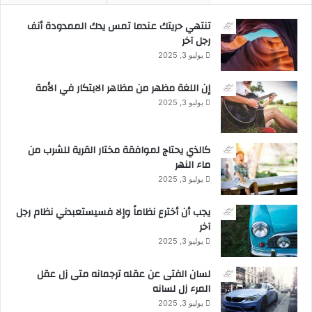
إ
تنتهي حريتك عندما تمس يدك الممدودة أنف
ي
رجل آخر
–
ا
يوليو 3, 2025
ل
د
إن اللغة مظهر من مظاهر الابتكار في الأمة
ر
يوليو 3, 2025
ع
ي
ة
كالذي يحتاج لموافقة مختار القرية للشرب من
2
ماء النهر
0
يوليو 3, 2025
1
8
يجب أن أخترع نظاماً وإلا فسيستعبدني نظام رجل
"
آخر
يوليو 3, 2025
لسان الفتى عن عقله ترجمانه متى زل عقل
المرء زل لسانه
يوليو 3, 2025