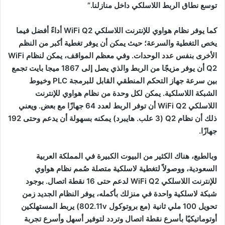
توسع نطاق الربط اللاسلكي داخل منازلنا.”
كما يوفر نظام هواوي للإنترنت اللاسلكي WiFi Q2 أداءً أفضل فيما
يخص التغطية والسرعة؛ حيث يمكن أن يوفر تغطية أكبر من النظم
الأخرى بنفس عدد الوحدات. وفي معظم المواقف، يمكن لنظام WiFi
Q2 أن يوفر مزيجًا من الربط والذي يصل إلى 1867 ميجا بايت تجمع
بين سرعة جهاز التحكم المنطقي القابل للبرمجة PLC وخيوط
الشبكة اللاسلكية. يمكن لكل وحدة من نظام هواوي للإنترنت
اللاسلكي WiFi Q2 أن توفر الربط لعدد 64 جهازًا مع بعض. ويعني
ذلك أن نظام Q2 (3 علب. هايبرد) يمكنه بسهولة أن يدعم وحتى 192
جهازًا.
وبالطبع، هناك الكثير من البيوت الكبيرة في المملكة العربية
السعودية، ووصولاً لتغطية لاسلكية متصلة صُمم نظام هواوي
للإنترنت اللاسلكي WiFi Q2 لدعم حتى 16 نقطة اتصال. بوجود
شبكة لاسلكية واحدة في منزلك بأكمله، يوفر النظام الجديد زمن
تحويل 100 ملي ثانية (مع بروتوكول 802.11v) يربط المستهلكين
أوتوماتيكيًا بأسرع نقطة اتصال وتردد لتوفير أسهل وأسرع تجربة