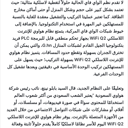
لا تقدم نظم الواي فاي الحالية حلولاً لتغطية لاسلكية مثالية؛ حيث
ا
تعتمد بشكل كبير على حجم وشكل المنزل أو حتى أماكن مخارج
الطاقة. كما تعتبر عمليتا التركيب والتشغيل معقدة للغاية بالنسبة
للمستهلكين غير المهرة في استخدام التكنولوجيا. بالإضافة إلى
خيوط شبكات الواي فاي المركبة، يتمتع نظام هواوي للإنترنت
اللاسلكي WiFi Q2 بجهاز تحكم منطقي قابل للبرمجة PLC فريد
بتكنولوجيا الجيل القادم لشبكات المنازل G.hn، والتي يمكن أن
تخترق الجدران بسهولة وتقطع حدود المسافات. يتميز نظام هواوي
للإنترنت اللاسلكي WiFi Q2 بسهولة التركيب؛ حيث يسهل على
المستهلكين تركيب الوحدة الأساسية في دقيقتين وبعدها تشغيل كل
الوحدات الفرعية.
وتعليقًا على النظام الجديد، قال السيد بابلو نينغ، نائب رئيس شركة
هواوي السعودية “يعتبر الشعب السعودي من أكثر شعوب العالم
استخدامًا للمحتوى سواءً في صورة فيديوهات، أو مسلسلات، أو
أفلام، أو مشاركات على شبكات التواصل الاجتماعي من خلال العديد
من الأجهزة المتصلة بالإنترنت. يوفر نظام هواوي للإنترنت اللاسلكي
WiFi Q2 اليوم للأسر نظامًا لاسلكيًا كاملاً يقدم حلولاً ثابتة وفعالة