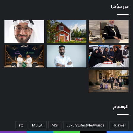
حرر مؤخرا
الوسوم
stc
MSI_AI
MSI
LuxuryLifestyleAwards
Huawei