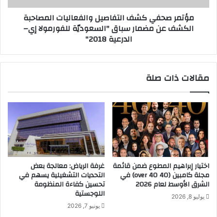
م
ي
مؤتمر صحفي كشف التفاصيل والفعاليات المصاحبة
ب
ك
الكشف عن مضمار سباق "السعوديّة للفورمولا إي–
ا
ش
الدرعية 2018"
ش
ف
ر
ا
ب
ل
ي
ت
مقالات ذات صلة
ن
ف
خ
ا
ب
ص
ر
ي
ا
ل
ء
و
ا
ا
ل
ل
ق
ف
اختيار إبراهيم المطوع ضمن قائمة
غرفة الرياض: معالجة بعض
ه
ع
مجلة كامبين (40 over 40) في
التحديات التشغيلية يسهم في
و
ا
الشرق الأوسط لعام 2026
تحسين كفاءة المنظومة
ة
ل
اللوجستية
يوليو 8, 2026
.
ي
يونيو 7, 2026
.
ا