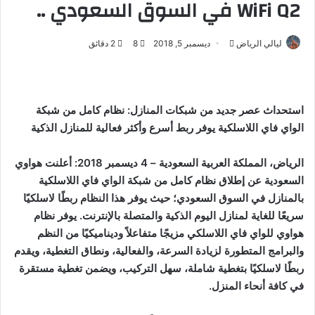
WiFi Q2 في السوق السعودي ..
ليالي الرياض
أ
ديسمبر 5, 2018
8
2 دقائق
ر
س
ل
استحداث عصر جديد من شبكات المنازل: نظام كامل من شبكة
ب
الواي فاي اللاسلكية يوفر ربط أسرع وأكثر فعالية للمنازل الذكية
ر
ي
د
الرياض، المملكة العربية السعودية – 4 ديسمبر 2018:
أعلنت هواوي
ا
السعودية عن إطلاق نظام كامل من شبكة الواي فاي اللاسلكية
إ
بالمنازل في السوق السعودي؛ حيث يوفر هذا النظام ربطًا لاسلكيًا
ل
سريعًا للغاية لمنازل اليوم الذكية والمتصلة بالإنترنت. يوفر نظام
ك
هواوي للواي فاي اللاسلكي مزيجًا متفاعلاً وديناميكيًا من النظم
ت
والبرامج المتطورة لزيادة السرعة، والفعالية، ونطاق التغطية، ويقدم
ر
ربطًا لاسلكيًا بتغطية شاملة، سهل التركيب، ويضمن تغطية مستقرة
و
في كافة أنحاء المنزل.
ن
ي