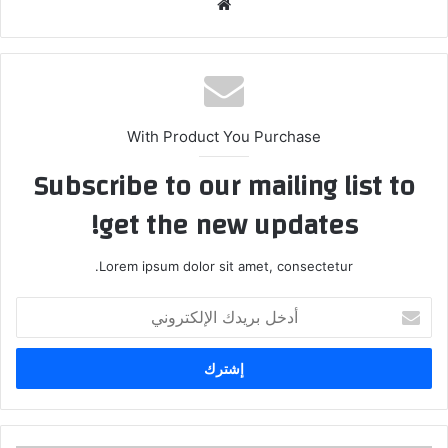
موق
ع
الوي
ب
With Product You Purchase
Subscribe to our mailing list to
get the new updates!
Lorem ipsum dolor sit amet, consectetur.
أ
د
خ
ل
ب
ر
ي