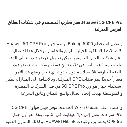
Huawei 5G CPE Pro: تغير تجارب المستخدم في شبكات النطاق
العريض المنزلية
وبفضل استخدام Balong 5000، يدعم جهاز Huawei 5G CPE Pro
الاتصالات اللاسلكية للجيلين الرابع والخامس. وخلال هذا الاتصال
وعبر شبكات الجيل الخامس، يمكن تحميل عرض فيديو عالي الدقة
يبلغ حجمه 1 غيغابايت في ثلاث ثوانٍ فقط، ويمكن بث عرض فيديو
بالدقة الخارقة 8K بسلاسة دون حدوث أي تأخر. ويضع هذا الأمر
معياراً جديدًا لمواصفات CPE المنزلية. وبالإضافة إلى المنازل، يمكن
استخدام جهاز هواوي 5G CPE Pro من قبل الشركات الصغيرة
والمتوسطة بهدف إيجاد اتصال واسع النطاق وفائق السرعة.
واعتماداً على تقنية Wi-Fi 6 الجديدة، يوفر جهاز هواوي 5G CPE
Pro سرعات تصل إلى 4,8 غيغابت في الثانية، وهذا هو أول جهاز
CPE 5G يدعم بروتوكولات HUAWEI HiLink، وكذلك المنازل الذكية