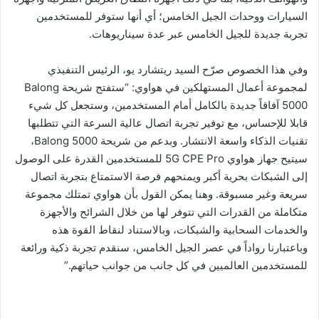
ن
السيارات ووحدات الجيل الخامس؛ أي أنها ستوفر للمستخدمين
ي
تجربة جديدة للجيل الخامس عبر عدة سيناريوهات.
ا
وفي هذا الخصوص صرّح السيد ريتشارد يو، الرئيس التنفيذي
لمجموعة أعمال المستهلكين في هواوي: “ستفتح شريحة Balong
5000 آفاقاً جديدة بالكامل أمام المستخدمين، وستجعل كل شيء
قابلا للإحساس، مع توفير تجربة اتصال عالية السرعة التي تتطلبها
تقنيات الذكاء واسعة الانتشار. وبدعم من شريحة Balong 5000،
سيتيح جهاز هواوي 5G CPE Pro للمستخدمين القدرة على الوصول
إلى الشبكات بحرية أكبر ويمنحهم فرصة الاستمتاع بتجربة اتصال
سريعة وغير مسبوقة. وهنا يمكن القول بأن هواوي تمتلك مجموعة
متكاملة من القدرات التي تتوفر لها من خلال الشرائح والأجهزة
والخدمات السحابية والشبكات، وبالاستناد لنقاط القوة هذه
وباعتبارنا رواداً في عصر الجيل الخامس، سنقدم تجربة ذكية ورائعة
للمستخدمين العالميين في كل جانب من جوانب حياتهم.”