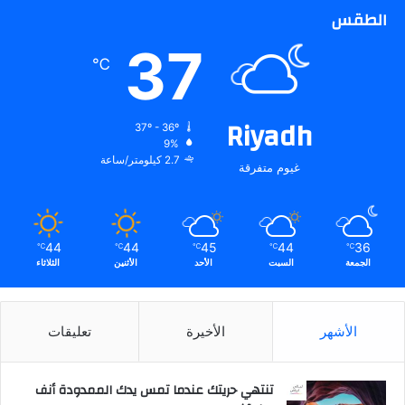
اً
الطقس
.
37
.
℃
ا
ن
ط
Riyadh
ل
37º - 36º
ا
9%
2.7 كيلومتر/ساعة
ق
غيوم متفرقة
م
ه
ر
ج
44
44
45
44
36
℃
℃
℃
℃
℃
ا
الجمعة
السبت
الأحد
الأثنين
الثلاثاء
ن
ا
ل
الأشهر
الأخيرة
تعليقات
م
ل
ك
تنتهي حريتك عندما تمس يدك الممدودة أنف
ع