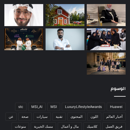
الوسوم
stc
MSI_AI
MSI
LuxuryLifestyleAwards
Huawei
أخبار العالم
اللون
المحتوى
تقنية
سيارات
صحة
عن
فريق العمل
كلاسيك
مال و أعمال
مسك الخيرية
منوعات