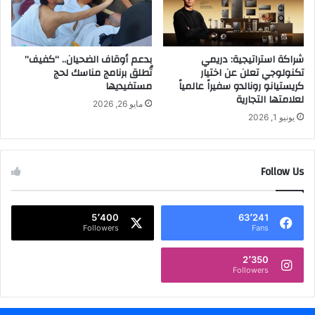
ش
ل
ي
ا
ا
ت
ء
شراكة استراتيجية: دريمي
بدعم أوقاف الضحيان.. “كفيف”
ب
تكنولوجي تعلن عن اختيار
تُطلق برنامج مناسك لحج
ا
ج
كريستيانو رونالدو سفيراً عالمياً
مستفيديها
ل
و
لعلامتها التجارية
ص
ا
مايو 26, 2026
ن
ئ
يونيو 1, 2026
ا
ز
ع
ق
ي
د
Follow Us
ة
ر
.
ه
.
ا
5٬400
63٬241
1
Followers
Fans
7
م
2٬350
ل
Followers
ي
و
ن