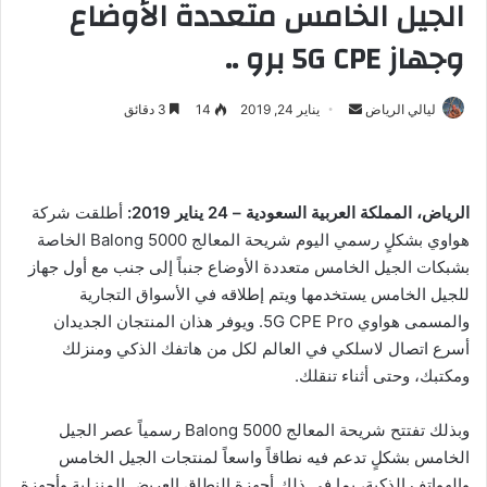
الجيل الخامس متعددة الأوضاع
وجهاز 5G CPE برو ..
ليالي الرياض
أ
يناير 24, 2019
14
3 دقائق
ر
س
ل
الرياض، المملكة العربية السعودية – 24 يناير 2019:
أطلقت شركة
ب
هواوي بشكلٍ رسمي اليوم شريحة المعالج Balong 5000 الخاصة
ر
بشبكات الجيل الخامس متعددة الأوضاع جنباً إلى جنب مع أول جهاز
ي
د
للجيل الخامس يستخدمها ويتم إطلاقه في الأسواق التجارية
ا
والمسمى هواوي 5G CPE Pro. ويوفر هذان المنتجان الجديدان
إ
أسرع اتصال لاسلكي في العالم لكل من هاتفك الذكي ومنزلك
ل
ومكتبك، وحتى أثناء تنقلك.
ك
ت
وبذلك تفتتح شريحة المعالج Balong 5000 رسمياً عصر الجيل
ر
الخامس بشكلٍ تدعم فيه نطاقاً واسعاً لمنتجات الجيل الخامس
و
والهواتف الذكية، بما في ذلك أجهزة النطاق العريض المنزلية وأجهزة