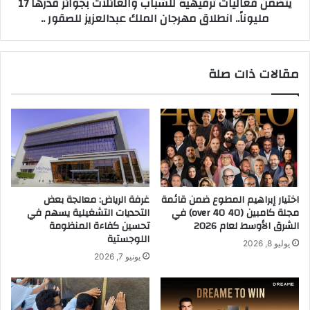
يتضمن فعاليات ترفيهية للشباب والعائلات بجوائز قدرها 17
ا
ي
مليوناً.. انطلاق مهرجان الملك عبدالعزيز للصقور ..
ت
ا
ف
ت
ي
ت
م
ر
مقالات ذات صلة
ن
ف
ص
ي
ة
ه
ل
ي
ح
ة
ل
ل
و
ل
ل
ش
إ
ب
اختيار إبراهيم المطوع ضمن قائمة
غرفة الرياض: معالجة بعض
ن
ا
مجلة كامبين (40 over 40) في
التحديات التشغيلية يسهم في
ت
ب
الشرق الأوسط لعام 2026
تحسين كفاءة المنظومة
ر
و
اللوجستية
يوليو 8, 2026
ن
ا
يونيو 7, 2026
ت
ل
ا
ع
ل
ا
أ
ئ