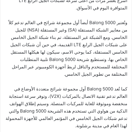
أسرع بعشر مرات من أعلى سرعة لشبكات الجيل الرابع LTE
المتوافرة اليوم في الأسواق.
وتُعتبر Balong 5000 أيضاً أول مجموعة شرائح في العالم تدعم كلاً
من معايير الشبكة المستقلة (SA) وغير المستقلة (NSA) للجيل
الخامس. ومع الشبكة غير المستقلة، تم بناء شبكة الجيل الخامس
على شبكات الجيل الرابع LTE القديمة، في حين أن شبكات الجيل
الخامس المستقلة، كما يوحي الاسم، سيكون لها هيكلها المستقل
الخاص بها، وتستطيع شريحة Balong 5000 تلبية المتطلبات
المختلفة للمستخدم والناقل لربط أجهزة الكومبيوتر عبر المراحل
المختلفة من تطوير الجيل الخامس.
كما تُعد Balong 5000 أول مجموعة شرائح متعددة الأوضاع في
العالم تدعم تقنية الاتصال بالمركبات (V2X)، وتوفر سرعة استجابة
منخفضة وموثوقة للغاية للمركبات المتصلة. وسيتم إطلاق الهواتف
الذكية من هواوي التي تستخدم هذه الشريحة Balong 5000 والتي
تدعم شبكات الجيل الخامس في المؤتمر العالمي للأجهزة المحمولة
لهذا العام في مدينة برشلونة.