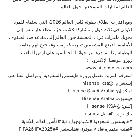
العالم لمليارات المشجعين حول العالم.
ومع اقتراب انطلاق بطولة كأس العالم 2026، التي ستُقام للمرة
الأولى في ثلاث دول وبمشاركة 48 منتخبًا، تتطلع هايسنس إلى
تحويل مليارات غرف المعيشة حول العالم إلى مقاعد في الصفوف
الأمامية، لتمنح المشجعين تجربة غير مسبوقة تتيح لهم متابعة
البطولة وكأنهم جزء من أجوائها الحماسية على أرض الملعب.
زوروا موقعنا الإلكتروني:
www.hisenseksa.com
لمعرفة المزيد، تفضل بزيارة هايسنس السعودية أو تواصل معنا عبر:
إنستغرام: @hisense_ksa
لينكد إن: Hisense Saudi Arabia
فيسبوك: Hisense Arabia
إكس: @Hisense_KSA
تيك توك: @hisense_ksa
#هايسنس_السعودية #تكنولوجيا_ذكية #كأس_العالم_للأندية
#تقنية_متميزة #أداء_موثوق #هايسنس #FIFA26 IFA2025#
انتهى