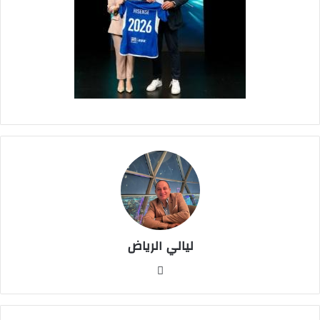
ليالي الرياض
موق
ع
الوي