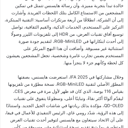
خالدة تبدأ بتجربة مميزة، وأن رسالة هايسنس تتمثل في تمكين
المشجعين من الاستمتاع الكامل بتلك اللحظات الفريدة. وأشارت
إلى أن الشركة، انطلاقًا من أربعة مرتكزات أساسية: التقنية المبتكرة،
التركيز على المستخدم، الخدمات الذكية، والقيم الثقافية، تواصل
توسيع آفاق تقنيات العرض، من HDR إلى تلفزيونات الليزر وصولًا
إلى أحدث ابتكاراتها في RGB-MiniLED، لتقديم جودة صورة
استثنائية غير مسبوقة. وأضافت أن هذا النهج المرتكز على
المستخدم يضمن تجارب غامرة وشخصية، تجعل المشجعين يعيشون
كل لحظة وكأنهم جزء لا يتجزأ منها.
وخلال مشاركتها في IFA 2025، استعرضت هايسنس، بصفتها
المطوّر الأصلي لتقنية RGB-MiniLED، نسخة مطوّرة من تلفزيونها
بقياس 116 بوصة، الذي كان قد ظهر لأول مرة في معرض CES،
ليقدّم ألوانًا أكثر نقاءً، وتباينًا أعلى، وسطوعًا يتفوق على تقنيات
QD-OLED، مؤكدة بذلك ريادتها في شاشات الجيل الجديد. واستنادًا
إلى هذه الرؤية، شدّد رومي غاي، الرئيس التنفيذي للأعمال في فيفا،
على أن الاتحاد سيتعاون مع هايسنس لتوفير أحدث تقنيات العرض
المتطورة، بما يتيح تقديم نسخة استثنائية وغير مسبوقة من كأس