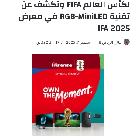
لكأس العالم FIFA وتكشف عن
تقنية RGB-MiniLED في معرض
IFA 2025
ليالي الرياض
أ
سبتمبر 7, 2025
17
2 دقائق
ر
س
ل
ب
ر
ي
د
ا
إ
ل
ك
ت