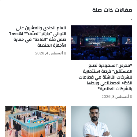
e
ع
مقالات ذات صلة
L
ا
a
ي
u
ت
للعام الحادي والعشرين على
n
ه
التوالي “جارتنر” تصنّف”” TrendAI
c
ا
ضمن فئة “القادة” في حماية
h
ا
الأجهزة المتصلة
o
ل
أغسطس 4, 2026
f
ث
t
ا
*معرض”السعودية تصنع
h
ل
المستقبل” فرصة استثمارية
e
ث
للشركات الناشئة في قطاعات
M
ة
الذكاء الاصطناعي وربطها
i
بالشركات العالمية*
ل
d
ك
أغسطس 8, 2026
d
أ
l
س
e
ا
E
ل
a
ع
s
ا