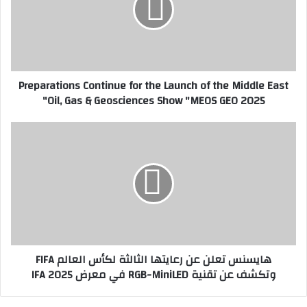
إ
a
ل
r
ك
a
ت
t
ر
i
Preparations Continue for the Launch of the Middle East
و
o
Oil, Gas & Geosciences Show "MEOS GEO 2025"
ن
n
ي
s
C
ه
o
ا
n
ي
t
س
i
ن
n
س
u
ت
e
ع
f
ل
هايسنس تعلن عن رعايتها الثالثة لكأس العالم FIFA
o
ن
وتكشف عن تقنية RGB-MiniLED في معرض IFA 2025
r
ع
t
ن
h
ر