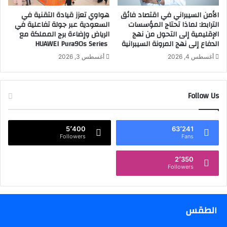
t
ل
الأمن السيبراني في اقتصاد فائق
هواوي تعزز قيادة التقنية في
O
م
الترابط: لماذا تحتاج المؤسسات
السعودية عبر جولة تفاعلية في
i
F
الإقليمية إلى التحول من نهج
الرياض وإضاءة برج المملكة مع
l
I
الدفاع إلى نهج المرونة السيبرانية
HUAWEI Pura90s Series
,
F
G
A
أغسطس 4, 2026
أغسطس 3, 2026
a
و
s
ت
&
ك
Follow Us
G
ش
e
ف
o
ع
5٬400
63٬241
s
ن
Followers
Fans
c
ت
i
ق
2٬350
e
ن
Followers
n
ي
c
ة
e
R
s
G
الطقس
S
B
h
-