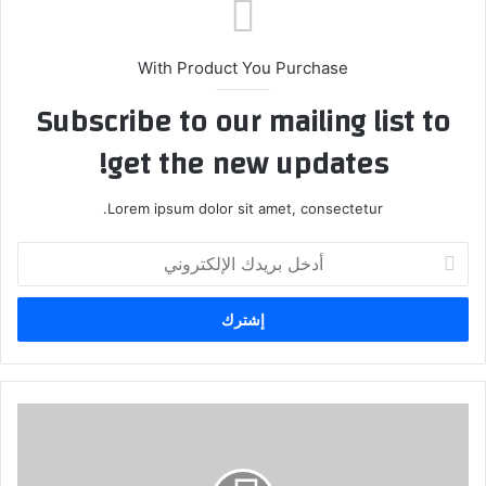
ب
With Product You Purchase
Subscribe to our mailing list to
get the new updates!
Lorem ipsum dolor sit amet, consectetur.
أ
د
خ
ل
ب
ر
ي
د
P
ك
r
ا
e
ل
p