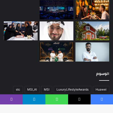
الوسوم
stc
MSI_AI
MSI
LuxuryLifestyleAwards
Huawei
أخبار العالم
اللون
المحتوى
تقنية
سيارات
صحة
عن
فيسبوك
‫X
واتساب
تيلقرام
ڤايبر
فريق العمل
كلاسيك
مال و أعمال
مسك الخيرية
منوعات