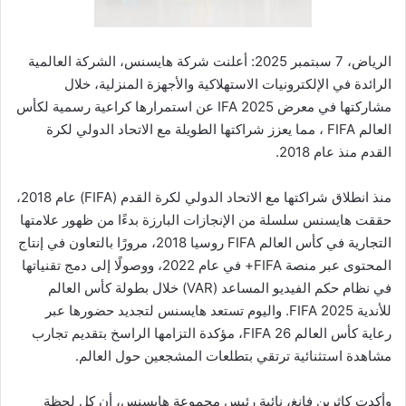
ر
و
ن
الرياض، 7 سبتمبر 2025: أعلنت شركة هايسنس، الشركة العالمية
ي
الرائدة في الإلكترونيات الاستهلاكية والأجهزة المنزلية، خلال
ا
مشاركتها في معرض IFA 2025 عن استمرارها كراعية رسمية لكأس
العالم FIFA ، مما يعزز شراكتها الطويلة مع الاتحاد الدولي لكرة
القدم منذ عام 2018.
منذ انطلاق شراكتها مع الاتحاد الدولي لكرة القدم (FIFA) عام 2018،
حققت هايسنس سلسلة من الإنجازات البارزة بدءًا من ظهور علامتها
التجارية في كأس العالم FIFA روسيا 2018، مرورًا بالتعاون في إنتاج
المحتوى عبر منصة FIFA+ في عام 2022، ووصولًا إلى دمج تقنياتها
في نظام حكم الفيديو المساعد (VAR) خلال بطولة كأس العالم
للأندية FIFA 2025. واليوم تستعد هايسنس لتجديد حضورها عبر
رعاية كأس العالم FIFA 26، مؤكدة التزامها الراسخ بتقديم تجارب
مشاهدة استثنائية ترتقي بتطلعات المشجعين حول العالم.
وأكدت كاثرين فانغ، نائبة رئيس مجموعة هايسنس، أن كل لحظة