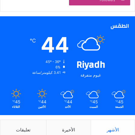
ض
ي
.
.
الطقس
44
℃
Riyadh
45º - 36º
6%
3.41 كيلومتر/ساعة
غيوم متفرقة
45
44
44
45
45
℃
℃
℃
℃
℃
الجمعة
السبت
الأحد
الأثنين
الثلاثاء
الأشهر
الأخيرة
تعليقات