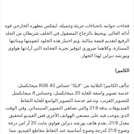
فجاءت جوانبه بانحناءات جريئة وجميلة، ليعكس مظهره الخارجي قوه
أدائه العالي. ويحيط بالزجاج المصقول في الخلف شريطان من الجلد
الرفيع لتقديم قبضة مثالية. وتم اختيار هذه الجلود لنعومتها ومتانتها
الممتازة، وكلاهما ضروري لتوفير تجربة الفخامة التي أرادتها هواوي
وبورشه ديزاين لهذا الجهاز.
الكاميرا
تتألف الكاميرا الثلاثية من “لايكا” حساس RGB 40 ميجابكسل،
عدسة تصوير واسعة للغاية 20 ميجابكسل، وحساس 8 ميجابكسل
للتصوير القريب. وتدعم عدسة التصوير الواسع للغاية التقاط
الفيديوهات بدقة 21:9 والتي تضاهي التصوير السينمائي. وفي الوقت
الذي يتوجب فيه على مصنعي الهواتف الأخرى قص الفيديو لتحقيق
معدل 21:9، يقدم هاتف بورشه ديزاين هواوي مايت 20 آر اس درجة
وضوح 21:9 كدرجة وضوح أساسية عند التقاط مقاطع الفيديو، مما