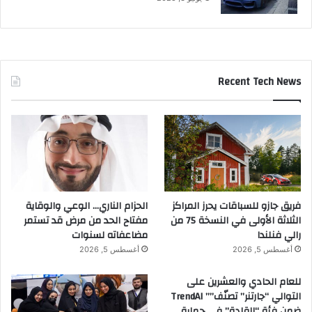
Recent Tech News
فريق جازو للسباقات يحرز المراكز
الحزام الناري… الوعي والوقاية
الثلاثة الأولى في النسخة 75 من
مفتاح الحد من مرض قد تستمر
رالي فنلندا
مضاعفاته لسنوات
أغسطس 5, 2026
أغسطس 5, 2026
للعام الحادي والعشرين على
التوالي “جارتنر” تصنّف”” TrendAI
ضمن فئة “القادة” في حماية