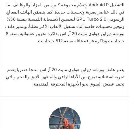
التشغيل Android P وتقدّم مجموعة كبيرة من المزايا والوظائف بما
في ذلك عناصر بصرية وتحسينات جديدة. كما يتضمّن الهاتف المعالج
الرسومي GPU Turbo 2.0 لتحسين الاستجابة اللمسية بنسبة 36%
وتوفير تحسينات خاصة أثناء تشغيل الألعاب الأكثر تطلباً. ويتميز هاتف
بورشه ديزاين هواوي مايت 20 آر اس بذاكرة تخزين عشوائية بسعة 8
جيجابايت وذاكرة قراءة هائلة بسعة 512 جيجابايت.
يعتبر هاتف بورشه ديزاين هواوي مايت 20 آر اس منتجا حصريا يقدم
تجربة استثنائية تمزج بين الأداء الراقي والمظهر الأنيق والفخم والتي
تخمد عطش السوق نحو الأجهزة المحترفة المتقدمة.