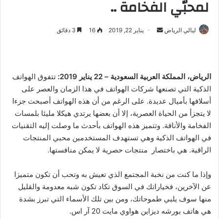
لمحبّي الفخامة ..
ليالي الرياض
أ
يناير 22, 2019
16
3 دقائق
ر
س
ل
الرياض، المملكة العربية السعودية – 22 يناير 2019:
تتفوق الهواتف
ب
الذكية التي تصنعها شركات الهواتف في هذا الزمان والعصر على
ر
أسلافها بأميال عديدة. على الرغم من أن هذه الهواتف أصبحت جزءا
ي
د
لا يتجزأ من الحياة العصرية، إلا أن بعضها يرتدي هيكلا مليئا بلمسات
ا
الفخامة والأناقة. وتتميز هذه الهواتف بأحدث ما وصلت إليه التقنيات
إ
في الهواتف الذكية وهي تستهدف المستخدمين محبي المنتجات
ل
الراقية. هي باختصار منتجات حصرية لا يمكن منافستها.
ك
ت
وإذا ما كنت من نخبة المجتمع الذي تعيش به وتحب أن تكون متميزا
ر
عن الآخرين، فخياراتك في السوق تكاد تكون شبه معدومة والقليل
و
منها سوف يلبي طموحاتك، ومن بين تلك الأسماء التي تبرز بشدة
ن
هي هاتف بورشه ديزاين هواوي مايت 20 آر اس.
ي