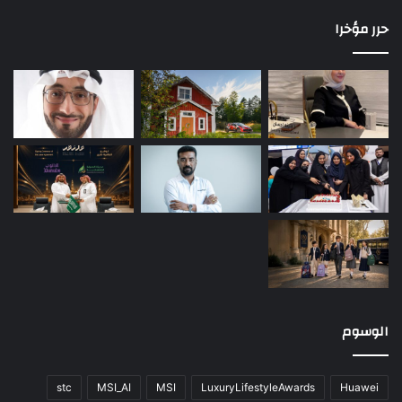
حرر مؤخرا
الوسوم
stc
MSI_AI
MSI
LuxuryLifestyleAwards
Huawei