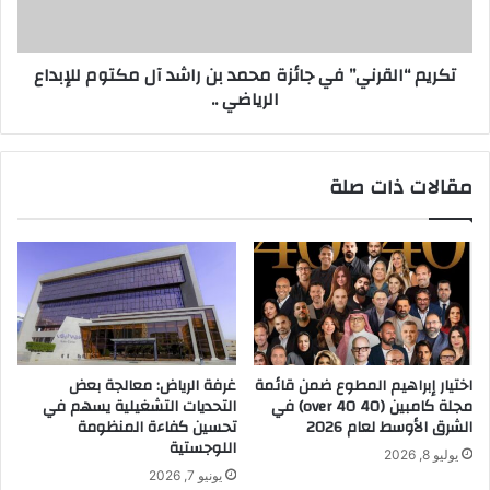
ن
ا
م
ل
وً
ق
تكريم “القرني” في جائزة محمد بن راشد آل مكتوم للإبداع
ا
ر
الرياضي ..
ل
ن
ه
ي
و
”
ا
ف
مقالات ذات صلة
ت
ي
ف
ج
ا
ا
ل
ئ
ص
ز
ي
ة
ن
م
ا
ح
ل
م
اختيار إبراهيم المطوع ضمن قائمة
غرفة الرياض: معالجة بعض
ذ
د
مجلة كامبين (40 over 40) في
التحديات التشغيلية يسهم في
ك
ب
الشرق الأوسط لعام 2026
تحسين كفاءة المنظومة
ي
ن
اللوجستية
يوليو 8, 2026
ة
ر
يونيو 7, 2026
.
ا