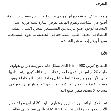
التعرف
ويمتاز هاتف بورشه ديزاين هواوي مايت 20 آر اس بمستشعر بصمة
أصبع في الشاشة. ويقوم الهاتف بعرض إشارة تنبيه فورية عند
اكتشافه لوجود أصبعٍ قريب من المستشعر. بمجرد اكتمال عملية
المصادقة، يختفي طلب المصادقة في الخلفية، ثم يقوم المستخدم
سريعاً برفع إصبعه عن الشاشة.
الأداء
المعالج كيرين Kirin 980 الذي يشغّل هاتف بورشه ديزاين هواوي
مايت 20 آر اس هو أقوى طقم رقاقات من عائلة كيرين يتم إنتاجها
حتى الآن، وهو من فئة “النظام على رقاقةSOC ” المتكاملة. وهو
مصنع بتقنية 7 نانومتر، حيث يتضمن نحو 6.9 مليار ترانزستور في
مساحة لا تتعدى ظفر إصبع اليد.
تم إطلاق الهاتف بورشه ديزاين هواوي مايت 20 آر اس مع الإصدار
الأحدث من واجهة الاستخدام EMUI 9.0، والتي تستند إلى نظام