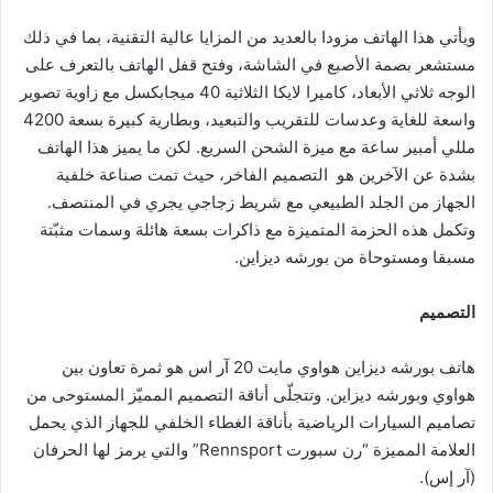
ا
ويأتي هذا الهاتف مزودا بالعديد من المزايا عالية التقنية، بما في ذلك
مستشعر بصمة الأصبع في الشاشة، وفتح قفل الهاتف بالتعرف على
الوجه ثلاثي الأبعاد، كاميرا لايكا الثلاثية 40 ميجابكسل مع زاوية تصوير
واسعة للغاية وعدسات للتقريب والتبعيد، وبطارية كبيرة بسعة 4200
مللي أمبير ساعة مع ميزة الشحن السريع. لكن ما يميز هذا الهاتف
بشدة عن الآخرين هو التصميم الفاخر، حيث تمت صناعة خلفية
الجهاز من الجلد الطبيعي مع شريط زجاجي يجري في المنتصف.
وتكمل هذه الحزمة المتميزة مع ذاكرات بسعة هائلة وسمات مثبّتة
مسبقا ومستوحاة من بورشه ديزاين.
التصميم
هاتف بورشه ديزاين هواوي مايت 20 آر اس هو ثمرة تعاون بين
هواوي وبورشه ديزاين. وتتجلّى أناقة التصميم المميّز المستوحى من
تصاميم السيارات الرياضية بأناقة الغطاء الخلفي للجهاز الذي يحمل
العلامة المميزة “رن سبورت Rennsport” والتي يرمز لها الحرفان
(آر إس).