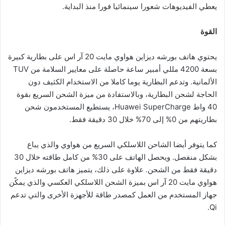
يعطي الفيديوهات شعورا سينمائيا فورا منذ البداية.
القوة
يحتوي هاتف بورشه ديزاين هواوي مايت 20 آر اس على بطارية كبيرة
بسعة 4200 مللي أمبير ساعة حاصلة على معايير السلامة من TUV
الألمانية. وتدعم البطارية يوما كاملا من الاستخدام الكثيف دون
الحاجة لشحن البطارية، وبالاستفادة من ميزة الشحن السريع بقوة
40 واط Huawei SuperCharge، يستطيع المستخدمون شحن
بطاريتهم من 0% إلى 70% خلال 30 دقيقة فقط.
كما يتوفر أيضا الشاحن اللاسلكي السريع من هواوي والذي يباع
بشكل منفصل. ويحصل الهاتف على 30% من كامل طاقته خلال 30
دقيقة فقط من الشحن. علاوة على ذلك، يتميز هاتف بورشه ديزاين
هواوي مايت 20 آر اس بميزة الشحن اللاسلكي العكسي والذي يمكًن
جهاز المستخدم من العمل كمصدر طاقة للأجهزة الأخرى والتي تدعم
Qi.