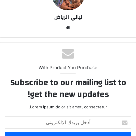
ليالي الرياض
موق
ع
الوي
ب
With Product You Purchase
Subscribe to our mailing list to
get the new updates!
Lorem ipsum dolor sit amet, consectetur.
أ
د
خ