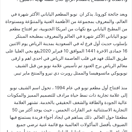
وبعد جائحة كورونا. يذكر ان نوبو المطعم الياباني الأكثر شهرة في
العالم، والمعروف بمجموعة من الأطعمة الغنية والمتنوّعة ومستوحاة
من المطبخ الياباني مع نكهات من امريكا الجنوبية، تم افتتاح مطعم
نوبو الياباني الأكثر شهرة في العالم والمعروف بمطبخه المبتكر
بإسلوب حديث أول فرع له في السعودية بمدينة الرياض يوم الاثنين
16 جمادى الاخرة 1441 الموافق 10 فبراير 2020يقع بحي العليا على
طريق الملك فهد في قلب العاصمة الرياض في احدى اهم و ارقى
معالم الرياض برج العنود تم تأسيس علامة نوبو من قبل الشيف
نوبويوكي ماتسوهيسا والممثل روبرت دي نيرو والمنتج ماير تيبر.
منذ افتتاح أول مطعم نوبو في عام 1994 ، تحول اسم الشيف نوبو
إلى علامة تجارية ذات نمط حياة مرادف للتصميم المميز والمكونات
عالية الجودة والطاقة والشغف الحقيقي بالخدمة. تشتهر العلامة
التجارية الاستثنائية عبر القارات الخمس ، حيث يوجد أكثر من 50
مطعمًا حول العالم. ذلك يساهم في ايجاد أجواء فريدة يستمتع فيها
الضيوف بأفضل المأكولات العالمية مع قائمة غنية ترضي جميع
الأذواق. الضيوف مخيرون لتناول الطعام بمنطقة مفتوحة أو تجربة بار