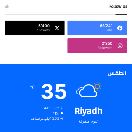
Follow Us
5٬400
63٬241
Followers
Fans
2٬350
Followers
الطقس
35
℃
Riyadh
44º - 35º
11%
3.23 كيلومتر/ساعة
غيوم متفرقة