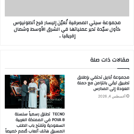
..
أنطونيوس
كأول
سيّدة
مجموعة سيتي المصرفية تُعيّن إليسار فرح أنطونيوس
تدير
كأول سيّدة تدير عملياتها في الشرق الأوسط وشمال
عملياتها
إفريقيا ..
في
الشرق
الأوسط
وشمال
مقالات ذات صلة
إفريقيا
..
مجموعة أباريل تحتفي بإطلاق
تطبيق آيڤي بالتزامن مع حملة
العودة إلى المدارس
أغسطس 4, 2026
TECNO تطلق رسمياً سلسلة
POVA 8 في المملكة العربية
السعودية وتفتح باب الطلب
المسبق هاتف ألعاب صُمم خصيصاً