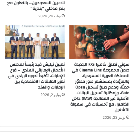
للاعبين السعوديين… بالتعاون مع
بندر مدخلي “بندريتا”
يوليو 26, 2026
سوني تطلق كاميرا FX5 الجديدة
تعيين نيليش فيد رئيساً لمجلس
ضمن مجموعة Cinema Line في
الأعمال الإماراتي الهندي – فرع
المملكة العربية السعودية،
الإمارات، تأكيداً لدوره الريادي في
والمزوّدة بمستشعر صور مطوّر
تعزيز العلاقات الاقتصادية بين
حديثًا، ودعم صيغ تسجيل Open
الإمارات والهند
Gate، وإمكانية تسجيل البيانات
يوليو 2, 2026
الأصلية غير المعالجة (RAW) داخل
الكاميرا، مع تحسينات في سهولة
التشغيل
يوليو 23, 2026