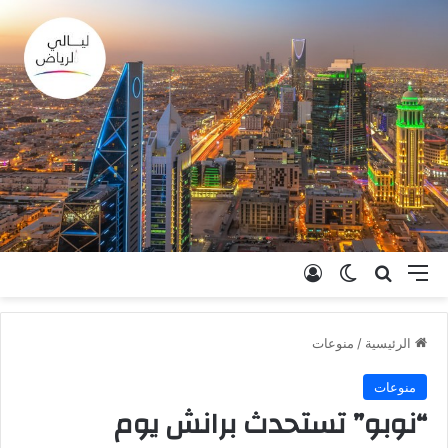
القائمة
بحث عن
الوضع المظلم
تسجيل الدخول
الرئيسية
/
منوعات
منوعات
“نوبو” تستحدث برانش يوم