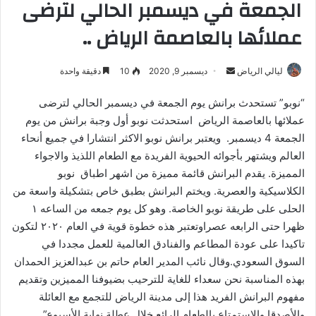
الجمعة في ديسمبر الحالي لترضى
عملائها بالعاصمة الرياض ..
أرسل
ليالي الرياض
ديسمبر 9, 2020
10
دقيقة واحدة
بريدا
“نوبو” تستحدث برانش يوم الجمعة في ديسمبر الحالي لترضى
إلكترونيا
عملائها بالعاصمة الرياض استحدثت نوبو أول وجبة برانش من يوم
الجمعة 4 ديسمبر. ويعتبر برانش نوبو الاكثر انتشارا في جميع أنحاء
العالم ويشتهر بأجوائه الحيوية الفريدة مع الطعام اللذيذ والاجواء
المميزة. يقدم البرانش قائمة مميزة من اشهر اطباق نوبو
الكلاسيكية والعصرية. ويختم البرانش بطبق خاص بتشكيلة واسعة من
الحلى على طريقة نوبو الخاصة. وهو كل يوم جمعه من الساعه ١
ظهرا حتى الرابعه عصراوتعتبر هذه خطوة قوية في العام ٢٠٢٠ لتكون
تاكيدا على عودة المطاعم والفنادق العالمية للعمل مجددا في
السوق السعودي.وقال نائب المدير العام حاتم بن عبدالعزيز الحمدان
بهذه المناسبة نحن سعداء للغاية للترحيب بضيوفنا المميزين وتقديم
مفهوم البرانش الفريد هذا إلى مدينة الرياض للتجمع مع العائلة
والأصدقا والاستمتاع بالطعام الرائع خلال عطلة نهاية الأسبوع”.