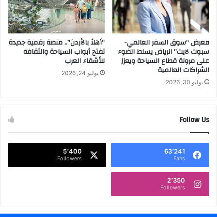
ل
م
س
ا
ح
ل
ا
معرض “سوق السفر العالمي-
“أهلاً بالأردن”.. منصة رقمية جديدة
ق
سبوت لايت” الرياض يسلط الضوء
تفتح أبواب السياحة والثقافة
ب
ي
على مرونة قطاع السياحة ويعزز
للأشقاء العرب
ي
ا
الشراكات العالمية
ة
د
يوليو 24, 2026
و
ة
يوليو 30, 2026
ا
ع
ل
ل
ت
ى
Follow Us
ط
ا
ب
ي
ي
د
5٬400
63٬241
ق
ي
Followers
Fans
ا
م
ت
د
2٬350
ف
ر
Followers
ي
ي
ا
ب
ل
ي