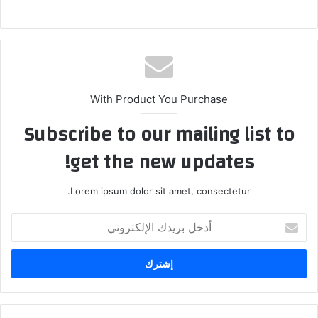
With Product You Purchase
Subscribe to our mailing list to
get the new updates!
Lorem ipsum dolor sit amet, consectetur.
أ
د
خ
ل
ب
ر
ي