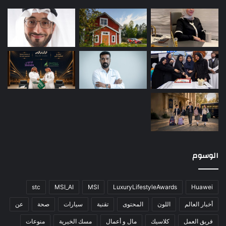
الوسوم
stc
MSI_AI
MSI
LuxuryLifestyleAwards
Huawei
أخبار العالم
اللون
المحتوى
تقنية
سيارات
صحة
عن
فريق العمل
كلاسيك
مال و أعمال
مسك الخيرية
منوعات