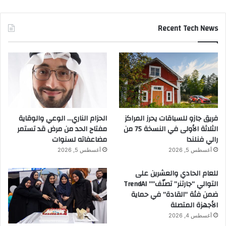
Recent Tech News
فريق جازو للسباقات يحرز المراكز
الحزام الناري… الوعي والوقاية
الثلاثة الأولى في النسخة 75 من
مفتاح الحد من مرض قد تستمر
رالي فنلندا
مضاعفاته لسنوات
أغسطس 5, 2026
أغسطس 5, 2026
للعام الحادي والعشرين على
التوالي “جارتنر” تصنّف”” TrendAI
ضمن فئة “القادة” في حماية
الأجهزة المتصلة
أغسطس 4, 2026