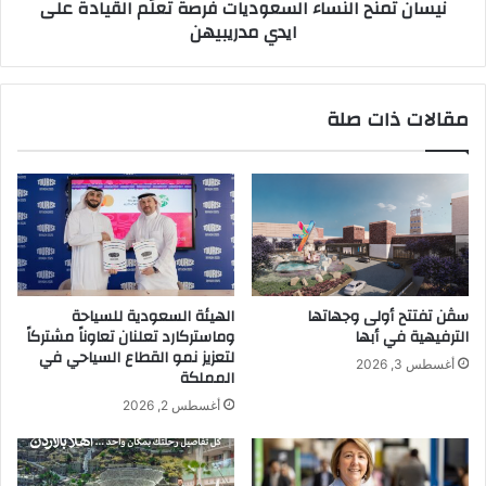
نيسان تمنح النساء السعوديات فرصة تعلّم القيادة على
ى
ا
ايدي مدريبيهن‬‎
ا
ل
ل
ن
م
س
ش
ا
مقالات ذات صلة
ه
ء
د
ا
ا
ل
ل
س
أ
ع
م
و
ن
د
ي
ي
ل
ا
سڤن تفتتح أولى وجهاتها
الهيئة السعودية للسياحة
ل
ت
الترفيهية في أبها
وماستركارد تعلنان تعاوناً مشتركاً
ت
ف
لتعزيز نمو القطاع السياحي في
أغسطس 3, 2026
ق
ر
المملكة
ن
ص
أغسطس 2, 2026
ي
ة
ا
ت
ت
ع
ا
لّ