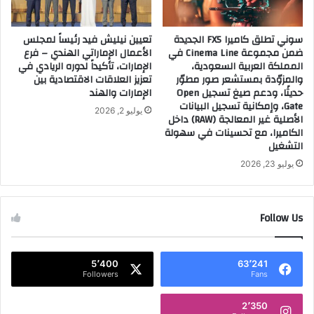
سوني تطلق كاميرا FX5 الجديدة
تعيين نيليش فيد رئيساً لمجلس
ضمن مجموعة Cinema Line في
الأعمال الإماراتي الهندي – فرع
المملكة العربية السعودية،
الإمارات، تأكيداً لدوره الريادي في
والمزوّدة بمستشعر صور مطوّر
تعزيز العلاقات الاقتصادية بين
حديثًا، ودعم صيغ تسجيل Open
الإمارات والهند
Gate، وإمكانية تسجيل البيانات
يوليو 2, 2026
الأصلية غير المعالجة (RAW) داخل
الكاميرا، مع تحسينات في سهولة
التشغيل
يوليو 23, 2026
Follow Us
5٬400
63٬241
Followers
Fans
2٬350