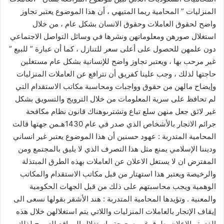
المنزليات ” المحامية ريما المتيهي ، أن هذا الموضوع يعتبر تجاوز
واضح لحقوق العاملات وحقوق الانسان بشكل عام ، من خلال
استغلال صورهن ومعلوماتهن ونشرها في وسائل التواصل الاجتماعي
دون علمهن للحصول على أعلى سعر للتنازل ، كما أن عبارة ” للبيع ”
غير مرحب بها ، ويعتبر تجاوز واضح للإنسانية بشكل عام مستغلين
حاجتها لذلك ، وجب علينا كفريق أن نترافع عن العاملات المنزليات
وإيضاح مالهن من حقوق وواجبات ومحاسبة مكاتب الاستقدام التي
لم تحافظ على سرية المعلومات من خلال الترويج والتسويق بشكل
غير لائق جعل منهن سلع تباع وتشترىوهناك قانون نظام مكافحة
جرائم الاتجار بالأشخاص الذي صدر في عام 1430هـمن جهتها قالت
المحامية المتدربة : عهود حسنين أن هذا الموضوع يعتبر غير انساني
وديننا الإسلامي يمنع مثل هذا التصرف الذي لا يليق بالمجتمع ومن
المفترض ان لا يستغل الاعلان عن العاملات بهذه الطرق المبتذلة
والرخيصة ويعتبر هذا استهتار من قبل مكاتب الاستقدام والمكاتب
الوهمية ويجب محاسبتهم على ذلك من قبل الجهات الحكومية
والمعنية . وتؤيدها المحامية المتدربة : هند الأشقر بقولها نسعى الى
إيقاف الإتجار بالعاملات المنزليات واللاتي يتم استغلالهن خلال هذه
الفترة والإعلان بطرق غير صحيحة واستغلال المواقع للترويج لذلك