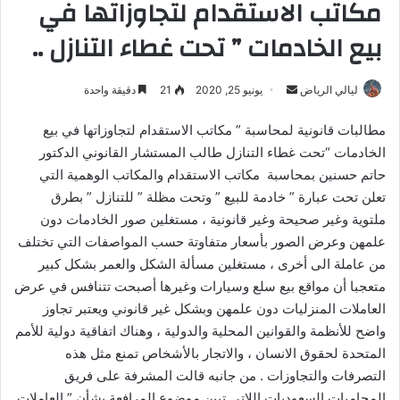
مكاتب الاستقدام لتجاوزاتها في
بيع الخادمات ” تحت غطاء التنازل ..
أرسل
ليالي الرياض
يونيو 25, 2020
21
دقيقة واحدة
بريدا
مطالبات قانونية لمحاسبة ” مكاتب الاستقدام لتجاوزاتها في بيع
إلكترونيا
الخادمات “تحت غطاء التنازل طالب المستشار القانوني الدكتور
حاتم حسنين بمحاسبة مكاتب الاستقدام والمكاتب الوهمية التي
تعلن تحت عبارة ” خادمة للبيع ” وتحت مظلة ” للتنازل ” بطرق
ملتوية وغير صحيحة وغير قانونية ، مستغلين صور الخادمات دون
علمهن وعرض الصور بأسعار متفاوتة حسب المواصفات التي تختلف
من عاملة الى أخرى ، مستغلين مسألة الشكل والعمر بشكل كبير
متعجبا أن مواقع بيع سلع وسيارات وغيرها أصبحت تتنافس في عرض
العاملات المنزليات دون علمهن وبشكل غير قانوني ويعتبر تجاوز
واضح للأنظمة والقوانين المحلية والدولية ، وهناك اتفاقية دولية للأمم
المتحدة لحقوق الانسان ، والاتجار بالأشخاص تمنع مثل هذه
التصرفات والتجاوزات . من جانبه قالت المشرفة على فريق
المحاميات السعوديات اللاتي تبين موضوع المرافعة بشأن ” العاملات