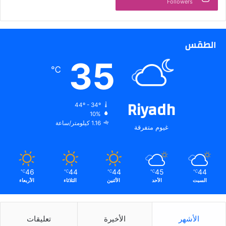
Followers
الطقس
35
℃
Riyadh
44º - 34º
10%
1.16 كيلومتر/ساعة
غيوم متفرقة
46
44
44
45
44
℃
℃
℃
℃
℃
السبت
الأحد
الأثنين
الثلاثاء
الأربعاء
الأشهر
الأخيرة
تعليقات