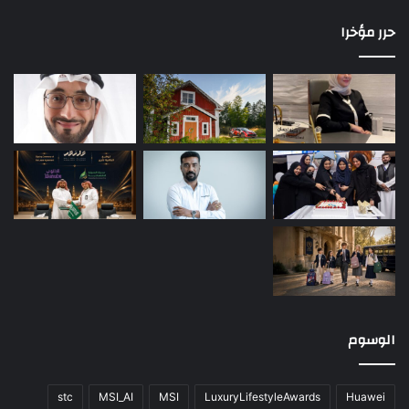
حرر مؤخرا
الوسوم
stc
MSI_AI
MSI
LuxuryLifestyleAwards
Huawei