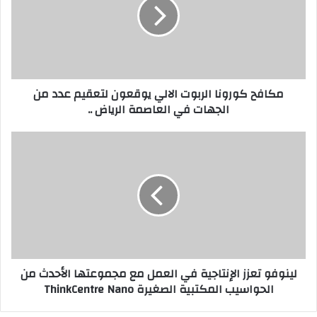
الالي
يوقعون
لتعقيم
عدد
من
الجهات
مكافح كورونا الربوت الالي يوقعون لتعقيم عدد من
في
الجهات في العاصمة الرياض ..
العاصمة
الرياض
..
لينوفو
تعزز
الإنتاجية
في
العمل
مع
مجموعتها
الأحدث
من
لينوفو تعزز الإنتاجية في العمل مع مجموعتها الأحدث من
الحواسيب
الحواسيب المكتبية الصغيرة ThinkCentre Nano
المكتبية
الصغيرة
ThinkCentre