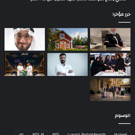
حرر مؤخرا
الوسوم
stc
MSI_AI
MSI
LuxuryLifestyleAwards
Huawei