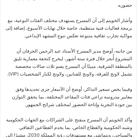
حضوره.
وأشار الخويتم إلى أن المسرح يستهدف مختلف الفئات النوعية، مع
برمجة فعاليات فنية منتظمة، خاصة خلال نهايات الأسبوع، إضافة إلى
مواكبة تجارب ثقافية متنوعة تعكس تنوع المشهد الإبداعي.
من جانبه، أوضح مدير المسرح الأستاذ عبد الرحمن الجرفان أن
المشروع أُنجز خلال فترة ستة أشهر، ليخرج كتحفة معمارية تليق
بالمنطقة الشرقية، مبينًا أن المسرح يضم ثلاث صالات مخصصة
تشمل لاونج للفرقة، ولاونج للفنانين، ولاونج لكبار الشخصيات (VIP).
وفيما يخص تسعير التذاكر، أوضح أن الأسعار جرى تحديدها وفق
معايير مدروسة تراعي فئات المقاعد المختلفة، بما يحقق التوازن
بين جودة التجربة وإتاحة الحضور لمختلف شرائح الجمهور.
وأكد الخويتم أن المسرح منفتح على الشراكات مع الجهات الحكومية
وشبه الحكومية والقطاع الخاص، بما يخدم القطاعين الثقافي
والسياحي، ويتماشى مع مستهدفات رؤية المملكة 2030، مشيرًا إلى