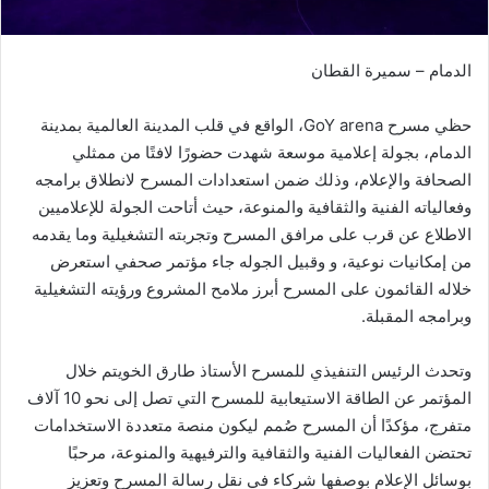
ت
ر
الدمام – سميرة القطان
و
ن
حظي مسرح GoY arena، الواقع في قلب المدينة العالمية بمدينة
ي
الدمام، بجولة إعلامية موسعة شهدت حضورًا لافتًا من ممثلي
ا
الصحافة والإعلام، وذلك ضمن استعدادات المسرح لانطلاق برامجه
وفعالياته الفنية والثقافية والمنوعة، حيث أتاحت الجولة للإعلاميين
الاطلاع عن قرب على مرافق المسرح وتجربته التشغيلية وما يقدمه
من إمكانيات نوعية، و وقبيل الجوله جاء مؤتمر صحفي استعرض
خلاله القائمون على المسرح أبرز ملامح المشروع ورؤيته التشغيلية
وبرامجه المقبلة.
وتحدث الرئيس التنفيذي للمسرح الأستاذ طارق الخويتم خلال
المؤتمر عن الطاقة الاستيعابية للمسرح التي تصل إلى نحو 10 آلاف
متفرج، مؤكدًا أن المسرح صُمم ليكون منصة متعددة الاستخدامات
تحتضن الفعاليات الفنية والثقافية والترفيهية والمنوعة، مرحبًا
بوسائل الإعلام بوصفها شركاء في نقل رسالة المسرح وتعزيز