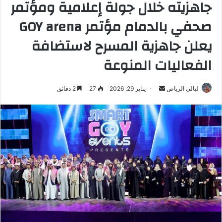
جاهزيته خلال جولة إعلامية ومؤتمر
صحفي بالدمام مؤتمر GOY arena
يعلن جاهزية المسرح لاستضافة
الفعاليات المنوعة
ليالي الرياض
أ
يناير 29, 2026
27
2 دقائق
ر
س
ل
ب
ر
ي
د
ا
إ
ل
ك