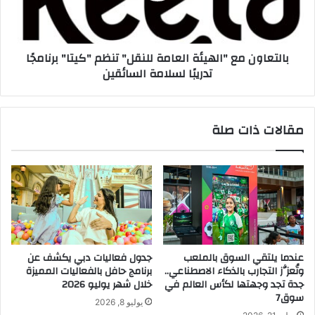
و
و
ر
ن
م
م
بالتعاون مع "الهيئة العامة للنقل" تنظم "كيتا" برنامجًا
ل
ع
تدريبًا لسلامة السائقين
ت
"
ق
ا
ى
ل
"
ه
مقالات ذات صلة
م
ي
ف
ئ
ن
ة
"
ا
ا
ل
ل
ع
ف
ا
ن
م
ي
ة
عندما يلتقي السوق بالملعب
جدول فعاليات دبي يكشف عن
ا
ل
وتُعزَّز التجارب بالذكاء الاصطناعي..
برنامج حافل بالفعاليات المميزة
ل
ل
جدة تجد وجهتها لكأس العالم في
خلال شهر يوليو 2026
د
ن
سوق7
يوليو 8, 2026
و
ق