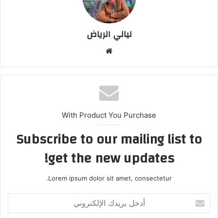
ليالي الرياض
موق
ع
الوي
ب
With Product You Purchase
Subscribe to our mailing list to
get the new updates!
Lorem ipsum dolor sit amet, consectetur.
أ
د