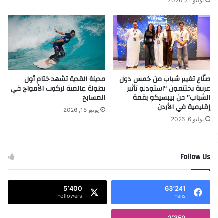
يوليو 21, 2026
ل
ل
ي
"
ت
ن
ظ
م
"
صنّاع تغيير شباب من خمس دول
مدينة القدية تشهد ختام أول
ك
عربية يختتمون “استوديو تأثير
بطولة عالمية لركوب الأمواج في
ي
الشباب” من بيبسيكو بقمة
المسابح
ت
إقليمية في الأردن
ا
يونيو 15, 2026
"
يوليو 6, 2026
ب
ر
ن
Follow Us
ا
م
جً
5٬400
63٬241
ا
Followers
Fans
ت
د
2٬350