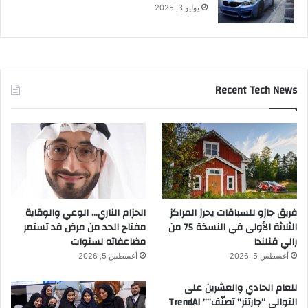
يوليو 3, 2025
Recent Tech News
فريق جازو للسباقات يحرز المراكز
الحزام الناري… الوعي والوقاية
الثلاثة الأولى في النسخة 75 من
مفتاح الحد من مرض قد تستمر
رالي فنلندا
مضاعفاته لسنوات
أغسطس 5, 2026
أغسطس 5, 2026
للعام الحادي والعشرين على
التوالي “جارتنر” تصنّف”” TrendAI