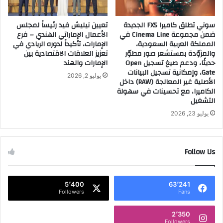
ن
ر
و
ك
سوني تطلق كاميرا FX5 الجديدة
تعيين نيليش فيد رئيساً لمجلس
ل
ب
ضمن مجموعة Cinema Line في
الأعمال الإماراتي الهندي – فرع
و
ا
المملكة العربية السعودية،
الإمارات، تأكيداً لدوره الريادي في
ج
ل
والمزوّدة بمستشعر صور مطوّر
تعزيز العلاقات الاقتصادية بين
ي
ت
حديثًا، ودعم صيغ تسجيل Open
الإمارات والهند
ا
ع
Gate، وإمكانية تسجيل البيانات
يوليو 2, 2026
ا
ا
الأصلية غير المعالجة (RAW) داخل
ت
و
الكاميرا، مع تحسينات في سهولة
ص
ن
التشغيل
ا
م
يوليو 23, 2026
ل
ع
ا
ا
ت
ل
Follow Us
ا
ف
ل
ن
ج
ا
ي
ن
5٬400
63٬241
ل
Followers
Fans
ة
ا
م
ل
ي
2٬350
Followers
خ