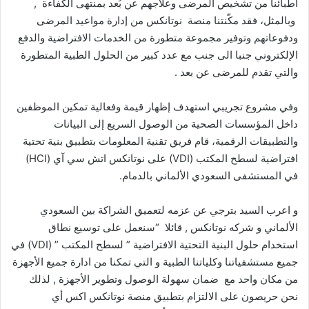
أطبائنا من تشخيص المرضى وعلاجهم عن بُعد بمنتهى الكفاءة ,
وبالمثل، فقد مكّنتنا منصة نوتانكس من إدارة مواعيد المرضى
ودفوعاتهم وتوفير مجموعة متطورة من الخدمات الافتراضية والدفع
الإلكتروني جنبا الى جنب مع عدد كبير من الحلول الطبية المتطورة
والتي تقدم للمرضى عن بعد .
وفي مشروع تجريبي استهدف إظهار قيمة وفعالية تمكين الموظفين
داخل المؤسسات الصحية من الوصول السريع إلى البيانات
والتطبيقات الرقمية، قام فريق تقنية المعلومات بتطبيق بنية تحتية
افتراضية لسطح المكتب (VDI) على نوتانكس اتش سي آي (HCI)
في المستشفى السعودي الألماني بالدمام.
و اعرب السيد بترجي عن عزمه لتعميق الشراكة بين السعودي
الألماني و شركه نوتانكس , قائلا “سنعمل على توسيع نطاق
استخدام حلول البنية التحتية الافتراضية ” لسطح المكتب ” (VDI) في
جميع مستشفياتنا وكلياتنا الطبية و التي تمكنا من ادارة جميع الأجهزة
من مكان واحد مع ضمان سهولة الوصول وتطوير الأجهزة , لذلك
نحن حريصون على الالتزام بتطبيق منصة نوتانكس اكس أي