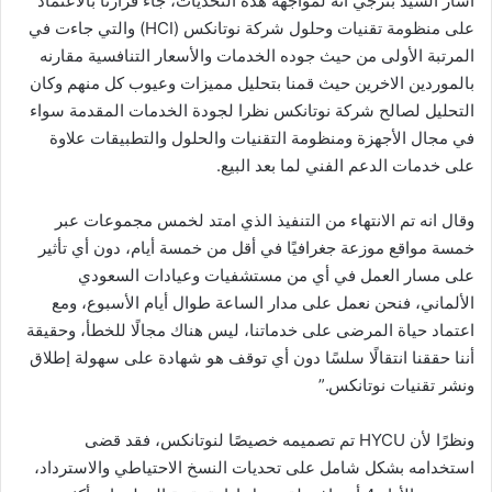
أشار السيد بترجي انه لمواجهة هذه التحديات، جاء قرارنا بالاعتماد
على منظومة تقنيات وحلول شركة نوتانكس (HCI) والتي جاءت في
المرتبة الأولى من حيث جوده الخدمات والأسعار التنافسية مقارنه
بالموردين الاخرين حيث قمنا بتحليل مميزات وعيوب كل منهم وكان
التحليل لصالح شركة نوتانكس نظرا لجودة الخدمات المقدمة سواء
في مجال الأجهزة ومنظومة التقنيات والحلول والتطبيقات علاوة
على خدمات الدعم الفني لما بعد البيع.
وقال انه تم الانتهاء من التنفيذ الذي امتد لخمس مجموعات عبر
خمسة مواقع موزعة جغرافيًا في أقل من خمسة أيام، دون أي تأثير
على مسار العمل في أي من مستشفيات وعيادات السعودي
الألماني، فنحن نعمل على مدار الساعة طوال أيام الأسبوع، ومع
اعتماد حياة المرضى على خدماتنا، ليس هناك مجالًا للخطأ، وحقيقة
أننا حققنا انتقالًا سلسًا دون أي توقف هو شهادة على سهولة إطلاق
ونشر تقنيات نوتانكس.”
ونظرًا لأن HYCU تم تصميمه خصيصًا لنوتانكس، فقد قضى
استخدامه بشكل شامل على تحديات النسخ الاحتياطي والاسترداد،