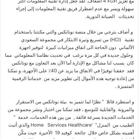
مع تعزيز الأداء 4 أضعاف. لقد جعل إدارة تقنية المعلومات أكثر
سهولة ويسر مع عدم اضطرار فريق تقنية المعلومات إلى إجراء
تحديثات الصيانة الدورية.
و أضاف بترجي من خلال منصة نوتانكس والتي مكنتنا باستخدام
تقنية (HCI) من تسريع وتيرة الابتكار في مجموعة السعودي
الألماني دون الحاجة الى انفاق ميزانيات كبيرة لتوفير اجهزة
وحلول جديدة في كل مرة نرغب في تحديث نظامنا المعلوماتي مما
كان يسبب لنا مشاكل مع الإدارة أما الآن بعد التعاون مع نوتانكس
فقد حققنا توفيرًا في الانفاق ما يزيد عن 40٪ على الأجهزة، و تمكنا
من إعادة توجيه هذه الأموال إلى تطوير مزيد من خدماتنا الرقمية
المتميزة .
و استطرد قائلا ” نظرًا لما تتميز به بيئة نوتانكس من الاستقرار
والمرونة والقابلية للتوسع ، فقد تمكنا من اختبار ونشر مجموعة من
الخدمات الجديدة بسرعة فائقة , من بين هذه الخدمات، خدمة ”
الطبيب من المنزل” ‘Home Services Healthcare والذي أثبت
أهميته بشكل خاص خلال جائحة كوفيد 19 الأخيرة حيث مكّن