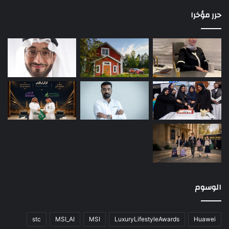
حرر مؤخرا
الوسوم
stc
MSI_AI
MSI
LuxuryLifestyleAwards
Huawei