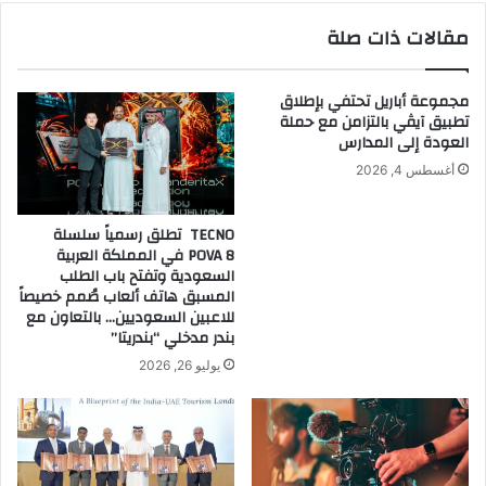
ا
ل
مقالات ذات صلة
ر
ة
ا
أ
ل
ز
مجموعة أباريل تحتفي بإطلاق
إ
ي
تطبيق آيڤي بالتزامن مع حملة
م
ا
العودة إلى المدارس
ك
ء
أغسطس 4, 2026
ا
ع
ن
ي
ا
د
TECNO تطلق رسمياً سلسلة
ت
ا
POVA 8 في المملكة العربية
ا
ل
السعودية وتفتح باب الطلب
ل
أ
المسبق هاتف ألعاب صُمم خصيصاً
ك
للاعبين السعوديين… بالتعاون مع
ض
بندر مدخلي “بندريتا”
ا
ح
م
ى
يوليو 26, 2026
ل
ا
ة
ل
ل
م
ت
ب
ك
ا