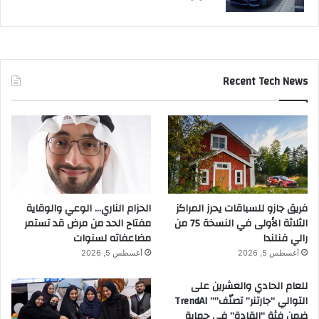
Recent Tech News
فريق جازو للسباقات يحرز المراكز
الحزام الناري… الوعي والوقاية
الثلاثة الأولى في النسخة 75 من
مفتاح الحد من مرض قد تستمر
رالي فنلندا
مضاعفاته لسنوات
أغسطس 5, 2026
أغسطس 5, 2026
للعام الحادي والعشرين على
التوالي “جارتنر” تصنّف”” TrendAI
ضمن فئة “القادة” في حماية