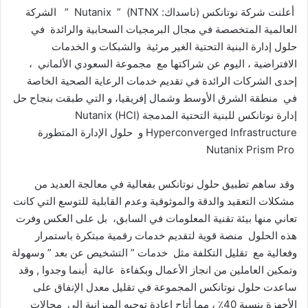
ن
أعلنت شركة نوتانكس (ناسداك: NTNX) ” Nutanix ” الشركة
ي
العالمية المتخصصة في مجال البرمجيات السحابية والرائدة في
ا
حلول إدارة البنية التحتية الغير مرئية والشبكات و الخدمات
الافتراضية ، اليوم عن شراكتها مع مجموعة السعودي الألماني ،
إحدى الشركات الرائدة في تقديم خدمات الرعاية الصحية الخاصة
في منطقة الشرق الأوسط وشمال إفريقيا، و التي طبقت بنجاح حل
إدارة نوتانكس للبنية التحتية المدمجة (HCI) Nutanix
Hyperconverged Infrastructure و حلول الإدارة المتطورة
Nutanix Prism Pro
وقد ساهم تطبيق حلول نوتانكس بفعالية في معالجة العديد من
مشكلات التعقيد والدقة والموثوقية وعدم القابلية للتوسع التي كانت
تعاني منها بيئة تقنية المعلومات في السابق، بل على العكس وفرت
هذه الحلول منصة قوية لتقديم خدمات رقمية مبتكرة باستمرار
وفعالية مع تقليل التكلفة مثل خدمات ” التشخيص عن بعد ” وسهولة
وتمكين العاملين من انجاز الأعمال وبكفاءة عالية أينما وجدوا , وقد
ساعدت حلول نوتانكس المجموعة في تقليل معدل الإنفاق على
الأجهزة بنسبة 40٪ ، مما أتاح إعادة توجيه الميزانية إلى مجالات