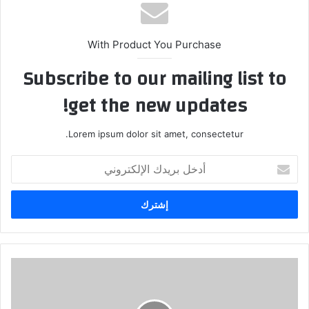
ب
With Product You Purchase
Subscribe to our mailing list to
get the new updates!
Lorem ipsum dolor sit amet, consectetur.
أ
د
خ
ل
ب
ر
ي
د
إ
ك
ن
ا
ت
ل
ل