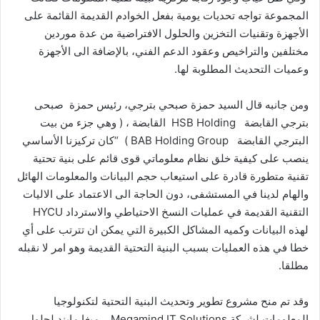
المجموعة تواجه تحديات يومية بفعل الخوادم القديمة القائمة على
الأجهزة وتقنيات التخزين والحلول الافتراضية من عدة موردين
مختلفين والتراخيص وعقود الدعم الفني، بالإضافة الى الأجهزة
وعميات التحديث المطلوبة لها.
ومن جانبه قال السيد حمزة صبحي بترجي، رئيس حمزة صبحى
بترجي القابضة HSB Holding القابضة ، ( وهي جزء من بيت
البترجي القابضة BAB Holding Group ) “كان تركيزنا الأساسي
ينصب على كيفية خلق نظام معلوماتي قوى قائم على بنية تحتية
تقنية متطورة قادرة على استيعاب حجم البيانات والمعلومات الهائل
والهام لدينا في المستشفى، دون الحاجة الى الاعتماد على الاليات
التقنية القديمة في عمليات النسخ الاحتياطي والاسترداد HYCU
لهذه البيانات وكميه المشاكل الكبيرة التي يمكن ان تترتب على أي
خطا في هذه العمليات بسبب البنية التحتية القديمة وهو امر لا نقبله
مطلقا.
وقد تم منح مشروع تطوير وتحديث البنية التحتية لتكنولوجيا
المعلومات لشركة Megamind IT Solutions ميغا مايند لحلول