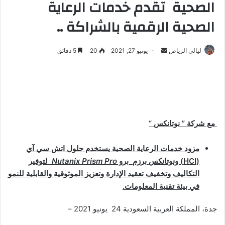
الصحية تقدم خدمات الرعاية
الصحية الرقمية بالشراكة ..
ليالي الرياض
أ
يونيو 27, 2021
20
5 دقائق
ر
س
ل
ب
ر
مع شركة
”
نوتانكس “
ي
د
ا
مزود خدمات الرعاية الصحية يستخدم حلول اتش سي آي
إ
(
HCI
) ونوتانكس برزم برو
Nutanix Prism Pro
لتوفير
ل
التكاليف وتخفيف تعقيد الإدارة وتعزيز الموثوقية والقابلية للنمو
ك
في بيئة تقنية المعلومات.
ت
ر
جدة، المملكة العربية السعودية 24 يونيو 2021 –
و