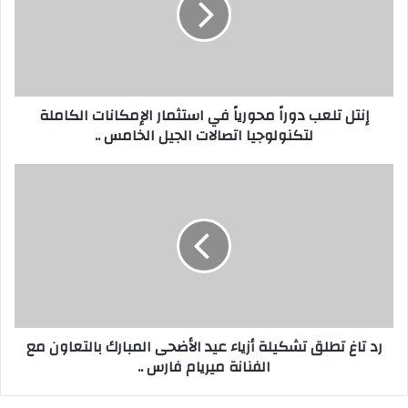
إ
ت
ل
ل
ك
ع
ت
ب
ر
د
إنتل تلعب دوراً محورياً في استثمار الإمكانات الكاملة
و
و
لتكنولوجيا اتصالات الجيل الخامس ..
ن
ر
ي
اً
م
ر
ح
د
و
ت
ر
ا
ي
غ
اً
ت
ف
ط
ي
ل
ا
ق
رد تاغ تطلق تشكيلة أزياء عيد الأضحى المبارك بالتعاون مع
س
ت
الفنانة ميريام فارس ..
ت
ش
ث
ك
م
ي