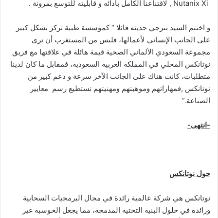
Nutanix Xi , لاقتناعنا الكامل بأدائه و قابليته للتوسع بمرونة .
و اختتم السيد بترجي حديثه قائلا “ كمؤسسة طبية تركز بشكل كبير
على الجانب الإنساني لأعمالها، فليس من المستغرب أن ترى
مجموعة السعودي الألماني الصحية قيمة هائلة في علاقتها مع فريق
نوتانكس المحلي في المملكة العربية السعودية، فمقابل ما كان لدينا
متطلبات، كانت هناك على الجانب الآخر سرعة و دعم كبير من
نوتانكس ,فمهاراتهم وموهبتهم ومهنيتهم تستطيع رسم معايير
الصناعة.”
-انتهى-
حول نوتانكس
نوتانكس هي شركة عالمية رائدة في مجال البرمجيات السحابية
ورائدة في حلول البنية التحتية المدمجة، مما يجعل الحوسبة غير