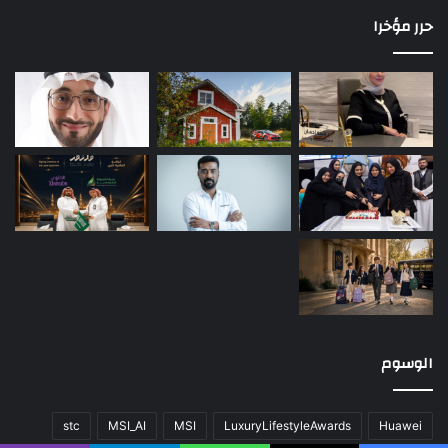
حرر مؤخرا
الوسوم
stc
MSI_AI
MSI
LuxuryLifestyleAwards
Huawei