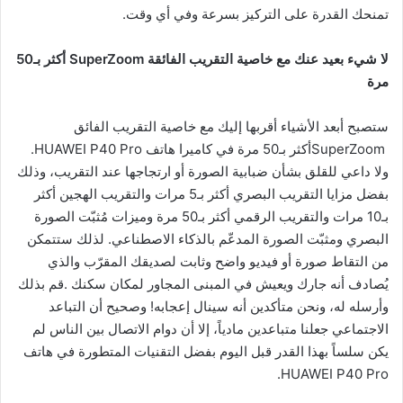
تمنحك القدرة على التركيز بسرعة وفي أي وقت.
لا شيء بعيد عنك مع خاصية التقريب الفائقة
SuperZoom
أكثر بـ50
مرة
ستصبح أبعد الأشياء أقربها إليك مع خاصية التقريب الفائق
SuperZoomأكثر بـ50 مرة في كاميرا هاتف HUAWEI P40 Pro.
ولا داعي للقلق بشأن ضبابية الصورة أو ارتجاجها عند التقريب، وذلك
بفضل مزايا التقريب البصري أكثر بـ5 مرات والتقريب الهجين أكثر
بـ10 مرات والتقريب الرقمي أكثر بـ50 مرة وميزات مُثبّت الصورة
البصري ومثبّت الصورة المدعّم بالذكاء الاصطناعي. لذلك ستتمكن
من التقاط صورة أو فيديو واضح وثابت لصديقك المقرّب والذي
يُصادف أنه جارك ويعيش في المبنى المجاور لمكان سكنك .قم بذلك
وأرسله له، ونحن متأكدين أنه سينال إعجابه! وصحيح أن التباعد
الاجتماعي جعلنا متباعدين مادياً، إلا أن دوام الاتصال بين الناس لم
يكن سلساً بهذا القدر قبل اليوم بفضل التقنيات المتطورة في هاتف
HUAWEI P40 Pro.