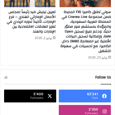
سوني تطلق كاميرا FX5 الجديدة
تعيين نيليش فيد رئيساً لمجلس
ضمن مجموعة Cinema Line في
الأعمال الإماراتي الهندي – فرع
المملكة العربية السعودية،
الإمارات، تأكيداً لدوره الريادي في
والمزوّدة بمستشعر صور مطوّر
تعزيز العلاقات الاقتصادية بين
حديثًا، ودعم صيغ تسجيل Open
الإمارات والهند
Gate، وإمكانية تسجيل البيانات
يوليو 2, 2026
الأصلية غير المعالجة (RAW) داخل
الكاميرا، مع تحسينات في سهولة
التشغيل
يوليو 23, 2026
Follow Us
5٬400
63٬241
Followers
Fans
2٬350
Followers