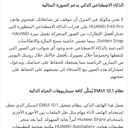
الذكاء الاصطناعي الذكي يدعم الصورة المثالية
لا يعني مكوثك في المنزل أن تتوقف عن نشاطاتك، فيحتوي هاتف
HUAWEI P40 Pro على قدرات الذكاء الاصطناعي المتطورة التي
تختار أفضل الإطارات من الصور المتحركة بفضل ميزة HAUWEI
Golden Snap، بينما تضمن خاصية مسح المارّة والانعكاسات
المدعمة بالذكاء الاصطناعي عدم وجود أي شوائب في الصور التي
تلتقطها وخصوصاً خلال تصويرك بأفضل حالاتك خلال روتينك اليومي
من التمارين الرياضية مما يشجعك للحفاظ على حماسك. وندعوك
لمشاركة هذه الصور مع الأصدقاء كي تشجعهم على الحفاظ على
صحتهم.
نظام
EMUI 10.1
يُمكّن كافة سيناريوهات الحياة الذكية
يعمل هذا الهاتف الذكي بنظام تشغيل EMUI 10.1 المبتكر الذي يجعل
استخدام الهاتف لأداء مهام مثل نقل الملفات بين الأجهزة الأخرى
باستخدام Huawei Share أمراً بغاية السهولة. كما يعد متجر
تطبيقات هواوي HUAWEI AppGallery مكتبة ضخمة للتطبيقات