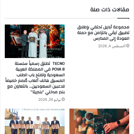
بإطلاق
مقالات ذات صلة
حملة
PlayApartTogether#
مجموعة أباريل تحتفي بإطلاق
تطبيق آيڤي بالتزامن مع حملة
العودة إلى المدارس
أغسطس 4, 2026
TECNO تطلق رسمياً سلسلة
POVA 8 في المملكة العربية
السعودية وتفتح باب الطلب
المسبق هاتف ألعاب صُمم خصيصاً
للاعبين السعوديين… بالتعاون مع
بندر مدخلي “بندريتا”
يوليو 26, 2026