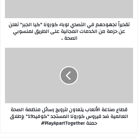
"كيا
الجبر"
تعلن
تقديراً لجهودهم في التصدي لوباء كورونا "كيا الجبر" تعلن
عن
عن حزمة من الخدمات المجانية على الطريق لمنسوبي
حزمة
الصحة ..
من
الخدمات
المجانية
قطاع
على
صناعة
الطريق
الألعاب
لمنسوبي
يتعاون
الصحة
لترويج
..
رسائل
منظمة
الصحة
العالمية
قطاع صناعة الألعاب يتعاون لترويج رسائل منظمة الصحة
ضد
العالمية ضد فيروس كورونا المستجد "كوفيد19" بإطلاق
فيروس
حملة PlayApartTogether#
كورونا
المستجد
"كوفيد19"