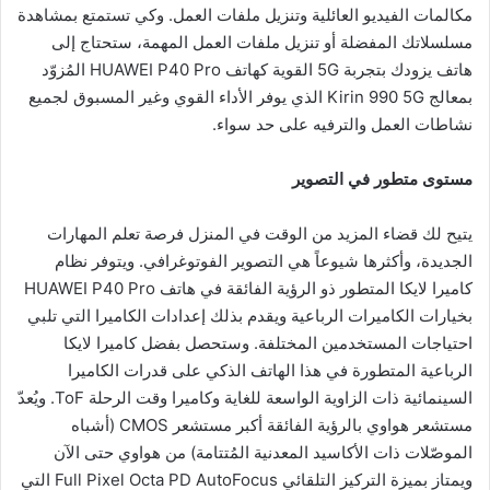
مكالمات الفيديو العائلية وتنزيل ملفات العمل. وكي تستمتع بمشاهدة
مسلسلاتك المفضلة أو تنزيل ملفات العمل المهمة، ستحتاج إلى
هاتف يزودك بتجربة 5G القوية كهاتف HUAWEI P40 Pro المُزوّد
بمعالج Kirin 990 5G الذي يوفر الأداء القوي وغير المسبوق لجميع
نشاطات العمل والترفيه على حد سواء.
مستوى متطور في التصوير
يتيح لك قضاء المزيد من الوقت في المنزل فرصة تعلم المهارات
الجديدة، وأكثرها شيوعاً هي التصوير الفوتوغرافي. ويتوفر نظام
كاميرا لايكا المتطور ذو الرؤية الفائقة في هاتف HUAWEI P40 Pro
بخيارات الكاميرات الرباعية ويقدم بذلك إعدادات الكاميرا التي تلبي
احتياجات المستخدمين المختلفة. وستحصل بفضل كاميرا لايكا
الرباعية المتطورة في هذا الهاتف الذكي على قدرات الكاميرا
السينمائية ذات الزاوية الواسعة للغاية وكاميرا وقت الرحلة ToF. ويُعدّ
مستشعر هواوي بالرؤية الفائقة أكبر مستشعر CMOS (أشباه
الموصّلات ذات الأكاسيد المعدنية المُتتامة) من هواوي حتى الآن
ويمتاز بميزة التركيز التلقائي Full Pixel Octa PD AutoFocus التي