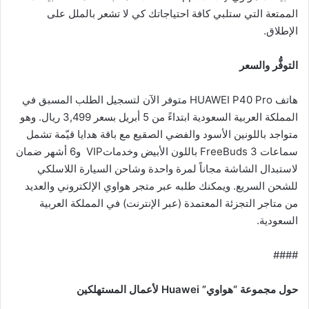
الممتعة التي ستلبي كافة احتياجاتك كي لا تشعر بالملل على
الإطلاق.
التوفُّر والسعر
هاتف HUAWEI P40 Pro متوفر الآن لتسجيل الطلب المسبق في
المملكة العربية السعودية ابتداءً من 5 أبريل بسعر 3,499 ريال. وهو
متواجد باللونين الأسود والفضي الصقيع مع باقة هدايا قيّمة تشمل
سماعات FreeBuds 3 باللون الأبيض وخدماتVIP و6 أشهر ضمان
لاستبدال الشاشة مجاناً لمرة واحدة وشاحن السيارة اللاسلكي
للشحن السريع. ويمكنك طلبه عبر متجر هواوي الإلكتروني والعديد
من متاجر التجزئة المعتمدة (عبر الإنترنت) في المملكة العربية
السعودية.
####
حول مجموعة “هواوي”
Huawei
لأعمال المستهلكين