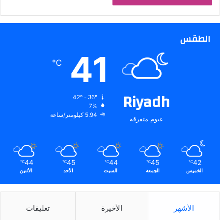
الطقس
41
℃
Riyadh
42º - 36º
7%
5.94 كيلومتر/ساعة
غيوم متفرقة
44
45
44
45
42
℃
℃
℃
℃
℃
الخميس
الجمعة
السبت
الأحد
الأثنين
الأشهر
الأخيرة
تعليقات