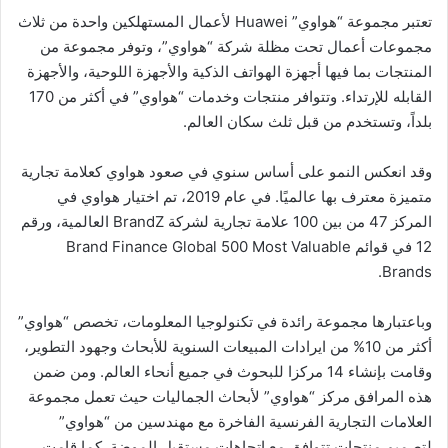
تعتبر مجموعة “هواوي” Huawei لأعمال المستهلكين واحدة من ثلاث
مجموعات أعمال تحت مظلة شركة “هواوي”، وتوفر مجموعة من
المنتجات بما فيها أجهزة الهواتف الذكية والأجهزة اللوحية، والأجهزة
القابله للإرتداء. وتتوافر منتجات وخدمات “هواوي” في أكثر من 170
بلداً، وتستخدم من قبل ثلث سكان العالم.
وقد انعكس النمو على أساس سنوي في صعود هواوي كعلامة تجارية
متميزة معترف بها عالميًا. في عام 2019، تم اختيار هواوي في
المركز 47 من بين 100 علامة تجارية لشركة BrandZ العالمية، ورقم
12 في قوائم Brand Finance Global 500 Most Valuable
Brands.
وباعتبارها مجموعة رائدة في تكنولوجيا المعلومات، تخصص “هواوي”
أكثر من 10% من ايرادات المبيعات السنوية للأبحاث وجهود التطوير،
وقامت بإنشاء 14 مركزا للبحوث في جميع أنحاء العالم. ومن ضمن
هذه المرافق مركز “هواوي” لأبحاث الجماليات حيث تعمل مجموعة
العلامات التجارية الفرنسية الفاخرة مع مهندسين من “هواوي”
لتصميم منتجات تتوافق مع اتجاهات مستقبل الموضة. كما قامت