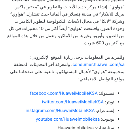
“هواوي” بإنشاء مركز جديد للأبحاث والتطوير في “مختبر ماكس
بيريك للابتكار” في مدينة فِتسلار في ألمانيا حيث تتشارك “هواوي”
وشركة “لايكا” في مجال الأبحاث التكنولوجية لتطوير الكاميرات
وجودة الصور. وافتتحت “هواوي” أيضاً أكثر من 10 مختبرات في كل
من الصين، وأوروبا وغيرها من الأماكن، وتعمل من خلال هذه المواقع
مع أكثر من 600 شريك.
وللمزيد من المعلومات يرجى زيارة الموقع الإلكتروني:
consumer.huawei.com/sa
، ولمعرفة آخر التحديثات المتعلقة
بمجموعة “هواوي” لأعمال المستهلكين، تابعونا على صفحاتنا على
مواقع التواصل الاجتماعي:
فيسبوك:
facebook.com/HuaweiMobileKSA
تويتر:
twitter.com/HuaweiMobileKSA
إنستاغرام:
instagram.com/HuaweiMobileKSA
يوتيوب:
youtube.com/Huaweimobileksa
سنابتشات: Huaweimobileksa