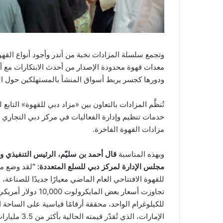
وتجمع سلسلة المزادات نخبة من أندر وأجود أنواع القهو
معدات قهوة محدودة الإصدار من أحدث الابتكارات مع أ
ودورها كجسر يربط أسواق المنشأ بالمستهلكين حول الع
تُنظَّم المزادات بالتعاون بين «مزاد دبي للقهوة» التاب
مزادات القهوة الفاخرة.
وبهذه المناسبة
قال أحمد بن سليّم، الرئيس التنفيذي 
مجلس الإدارة لمركز دبي للسلع المتعددة: “
لقد وضع مز
للقهوة الافتتاحي العام الماضي معيارًا جديدًا للصناعة،
تجاوزت أسعار بعض المايكرولوت 10,000 دولار أمري
للكيلوغرام الواحد، محققة أرقامًا قياسية على الساحة 