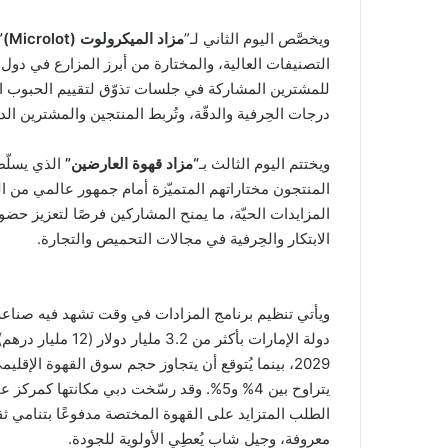
ويخصَّص اليوم الثاني لـ”
مزاد الميكرولوت (
Microlot
)”
التصنيفات العالية، والمختارة من أبرز المزارع في دول تش
للمشترين المشاركة في جلسات تذوّق لتقييم الحبوب الن
درجات الحِرفية والدقّة، وتُربط المنتجين والمشترين الد
ويختتم اليوم الثالث بـ
“مزاد قهوة العارضين”
الذي يسلّط
المنتجون مختاراتهم المتميّزة أمام جمهور عالمي من ا
المزايدات الحيّة، ما يمنح المشاركين فرصًا لتعزيز حضو
الابتكار والحِرفية في مجالات التحميص والتجارة.
ويأتي تنظيم برنامج المزادات في وقت تشهد فيه صناعة ال
معروفة، وجيل شاب يُعطِي الأولوية للجودة.