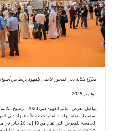
ن
ي
ا
معزّزًا مكانة دبي كمحور عالمي للقهوة يربط بين أسواق
نوفمبر 2025
يواصل معرض “عالم القهو
استقطابه ثلاثة مزادات تُقام تحت مظلّة «مزاد دبي للق
الخامسة للمعرض ال
2025 الذي شهد منافسة قوية تجاوز فيها سعر الكيلو جرام 10 آلاف دولار بفارق طفيف عن الرقم العالمي.