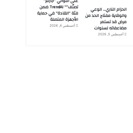
على التوالي “جارتنر”
تصنّف”” TrendAI ضمن
الحزام الناري… الوعي
فئة “القادة” في حماية
والوقاية مفتاح الحد من
الأجهزة المتصلة
مرض قد تستمر
أغسطس 4, 2026
مضاعفاته لسنوات
أغسطس 5, 2026