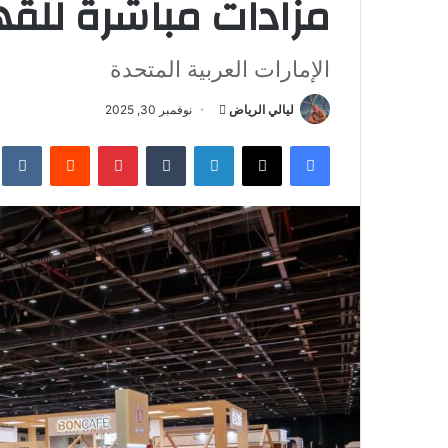
مزادات مباشرة للق
الإمارات العربية المتحدة
ليالي الرياض
أ
نوفمبر 30, 2025
ر
فيسبوك
‫X
لينكدإن
‏Tumblr
بينتيريست
‏Reddit
‏te
س
ل
ب
ر
ي
د
ا
إ
ل
ك
ت
ر
و