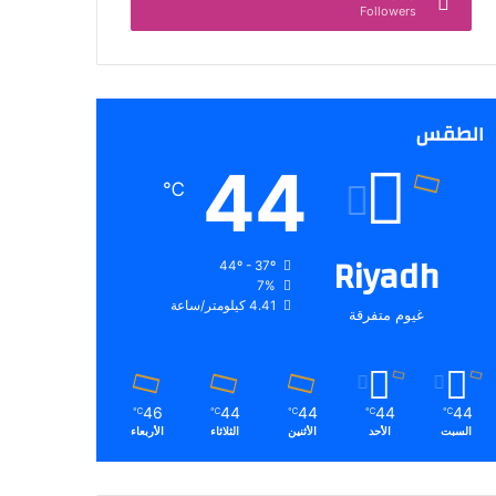
Followers
الطقس
44
℃
Riyadh
44º - 37º
7%
4.41 كيلومتر/ساعة
غيوم متفرقة
46
44
44
44
44
℃
℃
℃
℃
℃
السبت
الأحد
الأثنين
الثلاثاء
الأربعاء