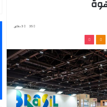
هوة
35
3 دقائق
VKontak
Odnoklassniki
‫Pocket