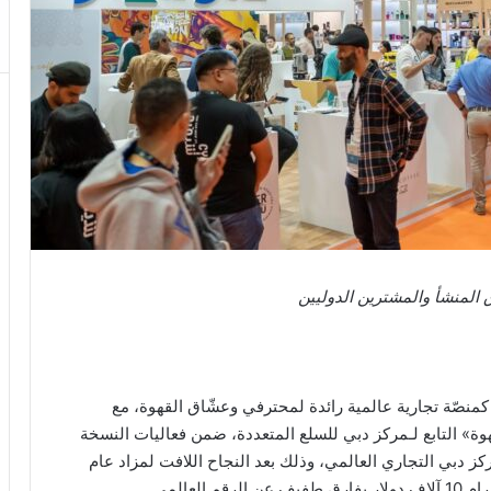
 المنشأ والمشترين الدوليين
ة دبي 2026” ترسيخ مكانته كمنصّة تجارية عالمية رائدة لمحترفي وعشّاق القهوة، مع
هوة» التابع لـمركز دبي للسلع المتعددة، ضمن فعاليات النسخة
تي تقام من 18 إلى 20 يناير في مركز دبي التجاري العالمي، وذلك بعد النجاح اللافت لمزاد عام