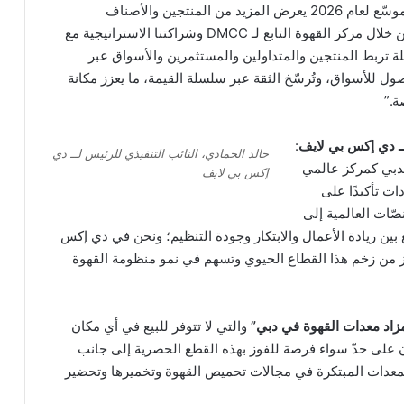
عام 2029، فإننا نبني على هذا الزخم من خلال برنامج موسّع لعام 2026 يعرض المزيد من المنتجين والأصناف
والمعدات محدودة الإصدار أمام جمهور دولي واسع. ومن خلال مركز القهوة التابع لـ DMCC وشراكتنا الاستراتيجية مع
 تربط المنتجين والمتداولين والمستثمرين والأسواق عبر
ل للأسواق، وتُرسّخ الثقة عبر سلسلة القيمة، ما يعزز مكانة
ة.”
ــ دي إكس بي لايف
:
خالد الحمادي، النائب التنفيذي للرئيس لــ دي
لدبي كمركز عالمي
إكس بي لايف
ات تأكيدًا على
ّات العالمية إلى
 بين ريادة الأعمال والابتكار وجودة التنظيم؛ ونحن في دي إكس
ز من زخم هذا القطاع الحيوي وتسهم في نمو منظومة القهوة
زاد معدات القهوة في دبي”
والتي لا تتوفر للبيع في أي مكان
على حدّ سواء فرصة للفوز بهذه القطع الحصرية إلى جانب
معدات المبتكرة في مجالات تحميص القهوة وتخميرها وتحضير