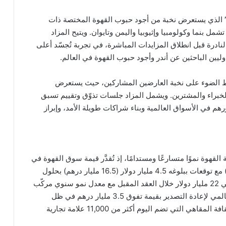
الذي يستعرض نخبة من أجود حبوب القهوة المختصة ذات
مل بنما وكولومبيا وإثيوبيا واليمن وتايوان. ويتيح المزاد
ادرة قبل انطلاق المزايدات المباشرة، في تجربة تُجسّد أعلى
وليين الباحثين عن أندر وأجود حبوب القهوة في العالم.
 الضوء على نخبة العارضين المشاركين، حيث يستعرض
لخبراء والمشترين. ويشمل المزاد جلسات تذوّق وتقييم تسبق
رهم في الأسواق العالمية وبناء شراكات طويلة الأمد، وإبراز
قهوة نموًا متسارعًا ومستدامًا، إذ تُقدَّر قيمة سوق القهوة في
دولة الإمارات بأكثر من 3.2 مليار دولار (12 مليار درهم) مع توقعات ببلوغه 4.5 مليار دولار (16.5 مليار درهم) بحلول
2029، بينما يُتوقع أن يتجاوز حجم سوق القهوة الإقليمي 22 مليار دولار خلال العقد المقبل مع معدل نمو سنوي مركّب
يتراوح بين 4% و5%. وقد رسّخت دبي مكانتها كمركز عالمي لإعادة التصدير بقيمة تفوق 3.5 مليار درهم في ظل
الطلب المتزايد على القهوة المختصة مدفوعًا بتنامي ثقافة المقاهي التي تضم اليوم أكثر من 11,000 علامة تجارية