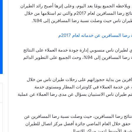
لاحظه الجميع يومًا بعد اليوم، وعلى إثرها أصبح رائد الطيران
الاقتصادي في الشرق الأوسط؛ أعلن طيران ناس عن نتائج رضا المسافرين لعام 2017م والتي تم استلامها من خلال
يذي لطيران ناس منسوبي إدارة جودة خدمة العملاء على النتائج
التي حققوها خلال عام ٢٠١٧، وكان نتيجتها وصول نسبة رضا المسافرين إلى 94%، وحث الجميع على التطوير الدائم
فرين من بداية حجوزاتهم على رحلات طيران ناس من خلال
لة عن خدمة العملاء في كاونترات المطار ومستوى خدمة
تم طيران ناس الاستبيان بسؤال عن مدى رضا العملاء عن عملية
 نتائج رضا المسافرين، حيث وصلت نسبة رضا المسافرين عن
لاتصال إلى 92% في عام 2017م والذي حقق خلال العام الماضي جائزة أفضل مركز اتصال للطيران
رق الأوسط لتميز مراكز الاتصال.