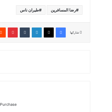
رضا المسافرين
طيران ناس
فيسبوك
‫X
لينكدإن
‏Tumblr
بينتيريست
شاركها
 Purchase