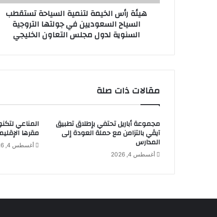
ل
ن
هيئة رأس الخيمة لتنمية السياحة تستقطب
خ
ي
السياح السعوديين في جولتها التروجية
ي
السنوية لدول مجلس التعاون الخليجي
م
ة
ل
ت
ن
م
مقالات ذات صلة
ي
ة
ا
مجموعة أباريل تحتفي بإطلاق تطبيق
المناعي لتكنو
ل
آيڤي بالتزامن مع حملة العودة إلى
مقرها الإقليم
س
المدارس
ي
أغسطس 4, 2026
أغسطس 4, 2026
ا
ح
ة
ت
س
ت
ق