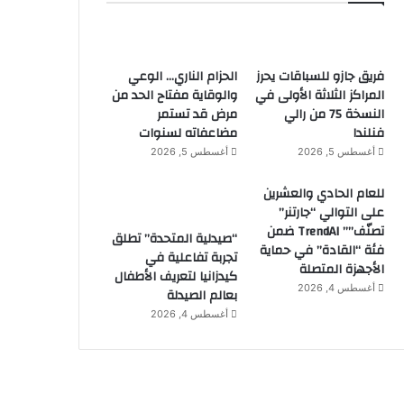
فريق جازو للسباقات يحرز
الحزام الناري… الوعي
المراكز الثلاثة الأولى في
والوقاية مفتاح الحد من
النسخة 75 من رالي
مرض قد تستمر
فنلندا
مضاعفاته لسنوات
أغسطس 5, 2026
أغسطس 5, 2026
للعام الحادي والعشرين
على التوالي “جارتنر”
تصنّف”” TrendAI ضمن
“صيدلية المتحدة” تطلق
فئة “القادة” في حماية
تجربة تفاعلية في
الأجهزة المتصلة
كيدزانيا لتعريف الأطفال
أغسطس 4, 2026
بعالم الصيدلة
أغسطس 4, 2026