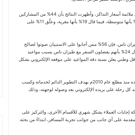
كما تضمّن استبيان رحلات طيران ناس أيضًا سؤالاً حول ملائمة أسعار التذاكر، وأظهرت النتائج بأن 44% من المشاركين
في الاستبيان يرون أنها أسعارًا مناسبة، فيما أجاب 26% بأنها متوسطة، فيما قال 19% بأنها مغرية، وعلّق 11% على
وعن الأسباب التي جعلت العملاء يختارون السفر مع طيران ناس، فإن 56% ممن أجابوا على الاستبيان صوتوا لصالح
الأسعار المنافسة بين شركات الطيران الأخرى، فيما قال 24% بأنهم يفضلون السفر مع طيران ناس بسبب مواعيد
اقل وطني يعلن نسبة دقة المواعيد على موقعه الإلكتروني بشكل
ويسعى طيران ناس عبر هذا الاستبيان، والذي تم اعتماده منذ مطلع عام 2010م بهدف التطوير الدائم لخدماته وكسب
د كل رحلة على بريده الإلكتروني بعد وصوله لوجهته، وذلك
ة إجابات العملاء بشكل شهري للأقسام الأخرى، والتركيز على
مقدمة على أي جانب من جوانب تجربة المسافر، ابتداءً من بحثه