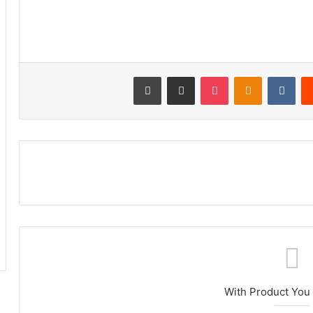
‏Reddit
‏VKontakte
Odnoklassniki
‫Pocket
مشاركة عبر البريد
طباعة
With Product You