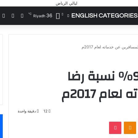
℃
36
ENGLISH CATEGORIES
تسجيل الد
مقال 
إ
Riyadh
طيران ناس يحقق 94% نسبة رضا
ام 2017م
12
دقيقة واحدة
VKontak
Odnoklassniki
‫Pocket