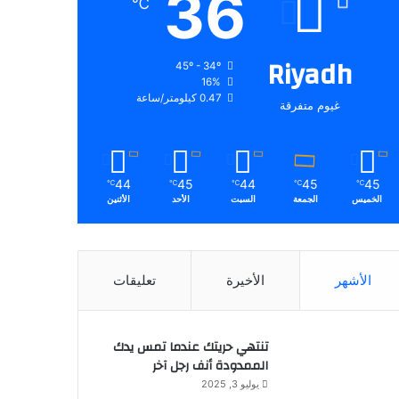
36
℃
Riyadh
45º - 34º
16%
0.47 كيلومتر/ساعة
غيوم متفرقة
44
45
44
45
45
℃
℃
℃
℃
℃
الخميس
الجمعة
السبت
الأحد
الأثنين
الأشهر
الأخيرة
تعليقات
تنتهي حريتك عندما تمس يدك
الممدودة أنف رجل آخر
يوليو 3, 2025