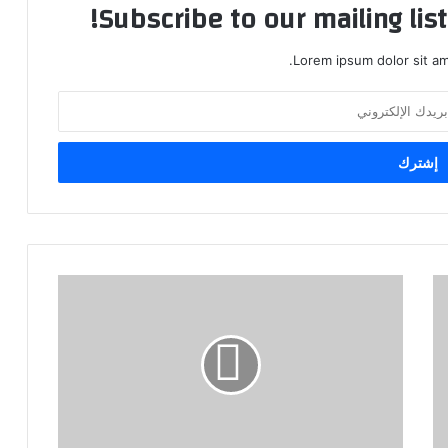
Subscribe to our mailing lis
Lorem ipsum dolor sit am
ش
ر
ك
ة
ن
ج
م
ت