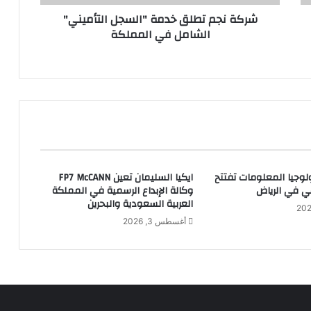
ط
شركة نجم تطلق خدمة "السجل التأميني"
ل
الشامل في المملكة
ق
خ
د
م
ة
"
ا
ل
س
ج
لوجيا المعلومات تفتتح
ايكيا السليمان تعين FP7 McCANN
ل
ي في الرياض
وكالة الإبداع الرسمية في المملكة
ا
العربية السعودية والبحرين
ل
أغسطس 3, 2026
ت
أ
م
ي
ن
ي
"