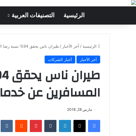
الرئيسية
التصنيفات العربية
الرئيسية
/
آخر الأخبار
/
طيران ناس يحقق 94% نسبة رضا المسافرين عن خدماته لعام 2017م
آخر الأخبار
أخبار الشركات
المسافرين عن خدماته لع
مارس 28, 2018
فيسبوك
‫X
لينكدإن
‏Tumblr
بينتيريست
‏Reddit
‏te