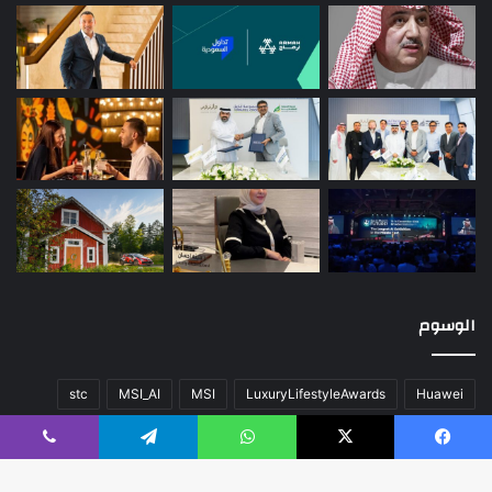
الوسوم
stc
MSI_AI
MSI
LuxuryLifestyleAwards
Huawei
أخبار العالم
اللون
المحتوى
تقنية
سيارات
صحة
عن
فيسبوك
‫X
واتساب
تيلقرام
ڤايبر
فريق العمل
كلاسيك
مال و أعمال
مسك الخيرية
منوعات