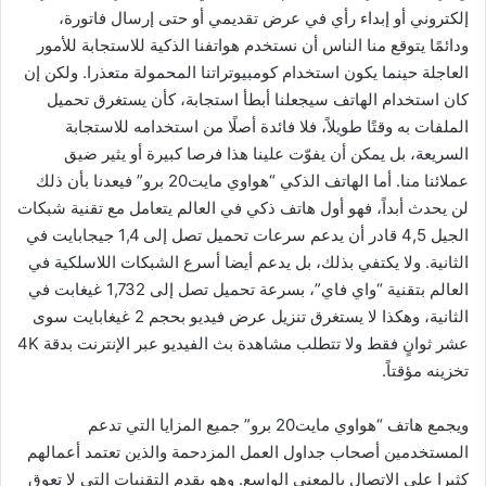
إلكتروني أو إبداء رأي في عرض تقديمي أو حتى إرسال فاتورة،
ودائمًا يتوقع منا الناس أن نستخدم هواتفنا الذكية للاستجابة للأمور
العاجلة حينما يكون استخدام كومبيوتراتنا المحمولة متعذرا. ولكن إن
كان استخدام الهاتف سيجعلنا أبطأ استجابة، كأن يستغرق تحميل
الملفات به وقتًا طويلاً، فلا فائدة أصلًا من استخدامه للاستجابة
السريعة، بل يمكن أن يفوّت علينا هذا فرصا كبيرة أو يثير ضيق
عملائنا منا. أما الهاتف الذكي “هواوي مايت20 برو” فيعدنا بأن ذلك
لن يحدث أبداً، فهو أول هاتف ذكي في العالم يتعامل مع تقنية شبكات
الجيل 4,5 قادر أن يدعم سرعات تحميل تصل إلى 1,4 جيجابايت في
الثانية. ولا يكتفي بذلك، بل يدعم أيضا أسرع الشبكات اللاسلكية في
العالم بتقنية “واي فاي”، بسرعة تحميل تصل إلى 1,732 غيغابت في
الثانية، وهكذا لا يستغرق تنزيل عرض فيديو بحجم 2 غيغابايت سوى
عشر ثوانٍ فقط ولا تتطلب مشاهدة بث الفيديو عبر الإنترنت بدقة 4K
تخزينه مؤقتاً.
ويجمع هاتف “هواوي مايت20 برو” جميع المزايا التي تدعم
المستخدمين أصحاب جداول العمل المزدحمة والذين تعتمد أعمالهم
كثيرا على الاتصال بالمعنى الواسع. وهو يقدم التقنيات التي لا تعوق