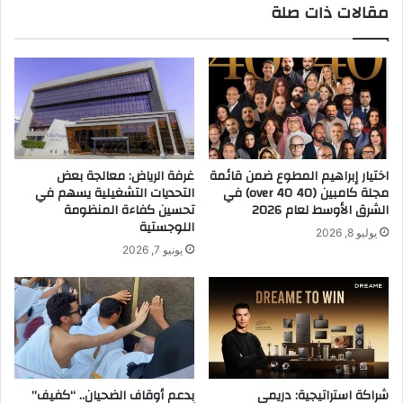
مقالات ذات صلة
ي
ي
ا
ا
ر
ل
ا
ش
ت
ر
M
ق
G
ا
ا
ل
ل
أ
اختيار إبراهيم المطوع ضمن قائمة
غرفة الرياض: معالجة بعض
ب
و
مجلة كامبين (40 over 40) في
التحديات التشغيلية يسهم في
ر
س
الشرق الأوسط لعام 2026
تحسين كفاءة المنظومة
ي
ط
اللوجستية
يوليو 8, 2026
ط
.
يونيو 7, 2026
ا
.
ن
و
ي
ي
ة
س
ا
ت
ل
ه
ع
د
ر
ف
شراكة استراتيجية: دريمي
بدعم أوقاف الضحيان.. “كفيف”