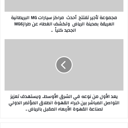
ت
أ
ر
ج
مجموعة تأجير تفتتح أحدث مراكز سيارات MG البريطانية
و
ي
العريقة بمدينة الرياض وتكشف الغطاء عن طرازMG6
ن
ر
الجديد كلياً ..
ي
ت
ف
ت
ي
ت
ع
ح
د
ا
أ
ل
ح
أ
د
و
ث
ل
م
يعد الأول من نوعه في الشرق الأوسط.. ويستهدف تعزيز
م
ن
التواصل المباشر بين خبراء القهوة انطلاق المؤتمر الدولي
ر
ن
ا
لصناعة القهوة الأربعاء المقبل بالرياض ..
و
ك
ع
ز
ه
س
ف