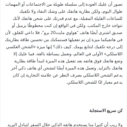
تصور أن عليك العودة إلى سلسلة طويلة من الاجتماعات أو المهمات
طوال اليوم، ولكن بطارية هاتفك على وشك النفاذ ولا تكفيك
للساعات القليلة المقبلة، مع عدم قدرتك على شحن هاتفك لأنك
تتواجد خارج المكتب. ولكن في الواقع إن كنت محظوظًا بزميل أو
صديق اشترى أيضًا هاتف “هواوي مايت20 برو”، فلا داعي للقلق، لأن
في هاتفيكما ميزة إن تم تفعيلها فستمكنك من تحسين طاقة بطاريتك
إلى درجة تكفيك لتتابع يومك. كيف ذلك؟ إنها ميزة «الشحن العكسي
اللاسلكي» الأولى في العالم، وتعمل ببساطة بالغة، فما عليك إلا
وضع هاتفك فوق هاتفه بعد تفعيل هذه الميزة لتبدأ طاقة بطارية
هاتفك بالتزايد. وتعمل هذه الميزة أيضًا لتشحن أي هاتف ذكي آخر
يدعم الشحن اللاسلكي بصرف النظر عن علامته التجارية إن كان
يدعم معيار Qi للشحن اللاسلكي.
كن سريع الاستجابة
ولا ريب أن كثيرا منا يستخدم هاتفه الذكي خلال السفر لتبادل البريد