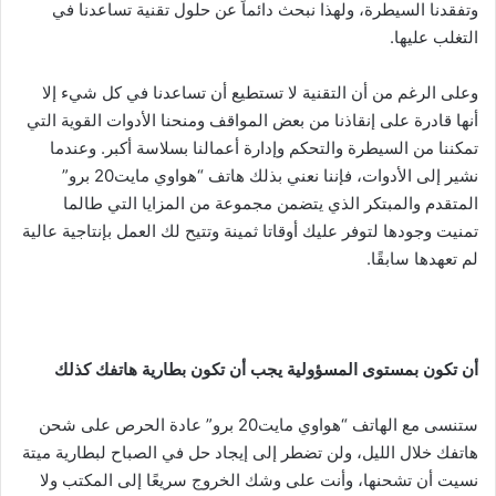
وتفقدنا السيطرة، ولهذا نبحث دائماً عن حلول تقنية تساعدنا في
ا
التغلب عليها.
وعلى الرغم من أن التقنية لا تستطيع أن تساعدنا في كل شيء إلا
أنها قادرة على إنقاذنا من بعض المواقف ومنحنا الأدوات القوية التي
تمكننا من السيطرة والتحكم وإدارة أعمالنا بسلاسة أكبر. وعندما
نشير إلى الأدوات، فإننا نعني بذلك هاتف “هواوي مايت20 برو”
المتقدم والمبتكر الذي يتضمن مجموعة من المزايا التي طالما
تمنيت وجودها لتوفر عليك أوقاتا ثمينة وتتيح لك العمل بإنتاجية عالية
لم تعهدها سابقًا.
أن تكون بمستوى المسؤولية يجب أن تكون بطارية هاتفك كذلك
ستنسى مع الهاتف “هواوي مايت20 برو” عادة الحرص على شحن
هاتفك خلال الليل، ولن تضطر إلى إيجاد حل في الصباح لبطارية ميتة
نسيت أن تشحنها، وأنت على وشك الخروج سريعًا إلى المكتب ولا