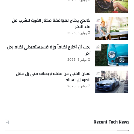
ك
ت
ل
م
ي
ر
كالذي يحتاج لموافقة مختار القرية للشرب من
اً
ا
ماء النهر
ل
يوليو 3, 2025
.
د
.
و
يجب أن أخترع نظاماً وإلا فسيستعبدني نظام رجل
ل
آخر
ي
يوليو 3, 2025
ل
ص
لسان الفتى عن عقله ترجمانه متى زل عقل
ن
المرء زل لسانه
ا
ع
يوليو 3, 2025
ة
ا
ل
ق
ه
Recent Tech News
و
ة