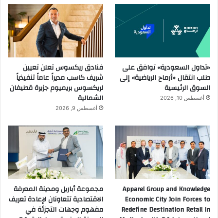
ا
ل
أ
ر
ب
ع
ا
«تداول السعودية» توافق على
فنادق ريكسوس تعلن تعيين
ء
طلب انتقال «أرماح الرياضية» إلى
شريف كاسب مديراً عاماً تنفيذياً
ا
السوق الرئيسية
لريكسوس بريميوم جزيرة قطيفان
ل
الشمالية
أغسطس 10, 2026
م
أغسطس 9, 2026
ق
ب
ل
ب
ا
ل
ر
Apparel Group and Knowledge
مجموعة أباريل ومدينة المعرفة
ي
Economic City Join Forces to
الاقتصادية تتعاونان لإعادة تعريف
ا
Redefine Destination Retail in
مفهوم وجهات التجزئة في
ض