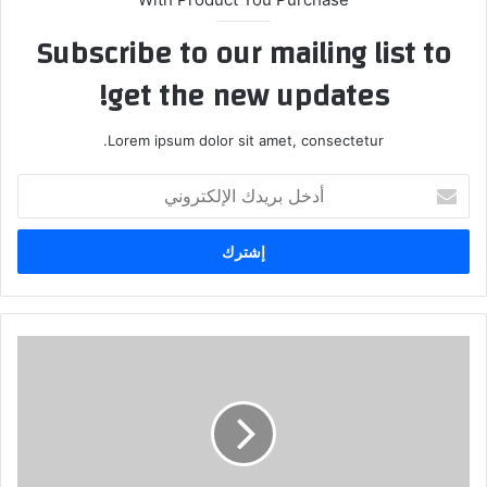
Subscribe to our mailing list to
get the new updates!
Lorem ipsum dolor sit amet, consectetur.
أ
د
خ
ل
ب
ر
ي
د
م
ك
ج
ا
م
ل
و
إ
ع
ل
ة
ك
ت