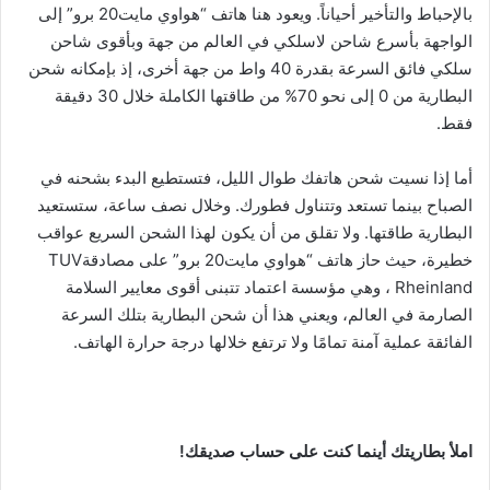
بالإحباط والتأخير أحياناً. ويعود هنا هاتف “هواوي مايت20 برو” إلى
الواجهة بأسرع شاحن لاسلكي في العالم من جهة وبأقوى شاحن
سلكي فائق السرعة بقدرة 40 واط من جهة أخرى، إذ بإمكانه شحن
البطارية من 0 إلى نحو 70% من طاقتها الكاملة خلال 30 دقيقة
فقط.
أما إذا نسيت شحن هاتفك طوال الليل، فتستطيع البدء بشحنه في
الصباح بينما تستعد وتتناول فطورك. وخلال نصف ساعة، ستستعيد
البطارية طاقتها. ولا تقلق من أن يكون لهذا الشحن السريع عواقب
خطيرة، حيث حاز هاتف “هواوي مايت20 برو” على مصادقةTUV
Rheinland ، وهي مؤسسة اعتماد تتبنى أقوى معايير السلامة
الصارمة في العالم، ويعني هذا أن شحن البطارية بتلك السرعة
الفائقة عملية آمنة تمامًا ولا ترتفع خلالها درجة حرارة الهاتف.
املأ بطاريتك أينما كنت على حساب صديقك!