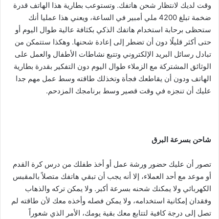
وقت لديك لانتظار شحن هاتفك. وتستوعب بطارية هذا الهاتف قدرة
ضخمة تبلغ 4200 ملي أمبير في الساعة، ويعني هذا عمليا أنك
ستحظى برحابة استخدام هاتفك الذكي بكثافة عالية طوال اليوم أو
حتى أكثر قليلًا دون أن تضطر إلى إعادة شحنها. وهكذا ستتمكن من
تبادل رسائل البريد الإلكتروني وتتبع نشاطات الأطفال والعمل على
الوثائق المشتركة مع الزملاء طوال اليوم دون التفكير بقدرة بطارية
الهاتف ودون أن يقاطعك فجأة وتخذلك طاقته وسط عمل مهم جدا
عليك أن تنجزه في وقت قصير وسط برنامجك المزدحم.
شاحن بسرعة البرق
تصور أن عليك حضور ورشة عمل أو أخذ طفلك من درس كرة القدم
أو موعد مع أحد العملاء، إلا أنه يجب أن تبقي هاتفك متصلاً بالمقبس
الكهربائي ولا يمكنك شحنه بسرعة أكبر. ولا يمكن تركه والذهاب
وفقدان إمكانية استخدامه، ولا يمكن فصله وأخذه معك لأن طاقته لم
تصل إلى درجة كافية لتتابع معك بقية يومك، الأمر الذي شعوراً