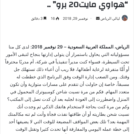
“هواوي مايت20 برو” ..
ليالي الرياض
أ
نوفمبر 29, 2018
16
3 دقائق
ر
س
ل
الرياض، المملكة العربية السعودية – 29 نوفمبر 2018:
لدى كل منا
ب
مسؤولياته التي يحاول باستمرار أن يتولى إدارتها بنجاح لتبقى الأمور
ر
تحت السيطرة، فسواء كنت مديراً تنفيذياً في شركة، أم مدربًا محترفاً
ي
د
أو أُمًّا متفرغة لرعاية أطفالها، فلا ريب أن أعباء ذلك تستهلك جل
ا
وقتك. ومن الصعب إدارة الوقت وفق البرنامج الذي خططت له
إ
مسبقاً، خاصة إن حاولت أن تتقدم على مسارات متوازية وأن تكون
ل
متعدد المهام. فكم من مرة نسيت شاحن كومبيوترك المحمول في
ك
المنزل واضطررت إلى العودة لجلبه بعد أن كدت تصل إلى المكتب؟
ت
وكم من مرة كنت بحاجة لاستخدام هاتفك الذكي ثم وجدت أنك
ر
نسيت شحن بطاريته أو أن طاقتها نفذت فجأة وأنت لم تنه مكالمتك
و
المهمة بعد؟ تلك بعض المواقف المضيعة للوقت التي لا يضيفها أحد
ن
إلى خطة عمله اليومي والمفارقة أنها تحدث كثيرا وتقتل الوقت
ي